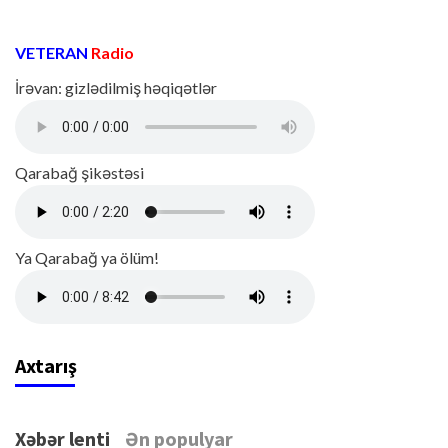
VETERAN
Radio
İrəvan: gizlədilmiş həqiqətlər
Qarabağ şikəstəsi
Ya Qarabağ ya ölüm!
Axtarış
Xəbər lenti
Ən populyar