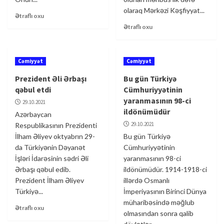
olaraq Mərkəzi Kəşfiyyat...
Ətraflı oxu
Ətraflı oxu
Cəmiyyət
Cəmiyyət
Prezident Əli Ərbaşı
Bu gün Türkiyə
qəbul etdi
Cümhuriyyətinin
yaranmasının 98-ci
29.10.2021
ildönümüdür
Azərbaycan
29.10.2021
Respublikasının Prezidenti
İlham Əliyev oktyabrın 29-
Bu gün Türkiyə
da Türkiyənin Dəyanət
Cümhuriyyətinin
İşləri İdarəsinin sədri Əli
yaranmasının 98-ci
Ərbaşı qəbul edib.
ildönümüdür. 1914-1918-ci
Prezident İlham Əliyev
illərdə Osmanlı
Türkiyə...
İmperiyasının Birinci Dünya
müharibəsində məğlub
Ətraflı oxu
olmasından sonra qalib