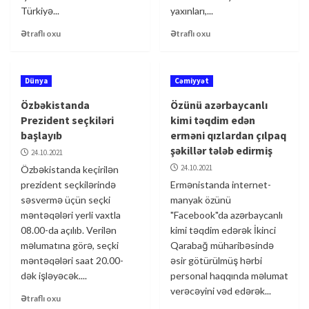
Türkiyə...
yaxınları,...
Ətraflı oxu
Ətraflı oxu
Dünya
Cəmiyyət
Özbəkistanda
Özünü azərbaycanlı
Prezident seçkiləri
kimi təqdim edən
başlayıb
erməni qızlardan çılpaq
şəkillər tələb edirmiş
24.10.2021
24.10.2021
Özbəkistanda keçirilən
prezident seçkilərində
Ermənistanda internet-
səsvermə üçün seçki
manyak özünü
məntəqələri yerli vaxtla
"Facebook"da azərbaycanlı
08.00-da açılıb. Verilən
kimi təqdim edərək İkinci
məlumatına görə, seçki
Qarabağ müharibəsində
məntəqələri saat 20.00-
əsir götürülmüş hərbi
dək işləyəcək....
personal haqqında məlumat
verəcəyini vəd edərək...
Ətraflı oxu