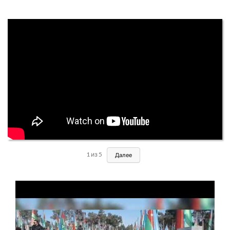
1
из
5
Далее