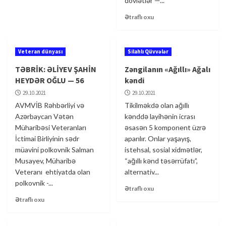
dövlətlər —...
Ətraflı oxu
Veteran dünyası
Silahlı Qüvvələr
TƏBRİK: ƏLİYEV ŞAHİN
Zəngilanın «Ağıllı» Ağalı
HEYDƏR OĞLU — 56
kəndi
29.10.2021
29.10.2021
AVMVİB Rəhbərliyi və
Tikilməkdə olan ağıllı
Azərbaycan Vətən
kənddə layihənin icrası
Müharibəsi Veteranları
əsasən 5 komponent üzrə
İctimai Birliyinin sədr
aparılır. Onlar yaşayış,
müavini polkovnik Salman
istehsal, sosial xidmətlər,
Musayev, Müharibə
“ağıllı kənd təsərrüfatı”,
Veteranı ehtiyatda olan
alternativ...
polkovnik -...
Ətraflı oxu
Ətraflı oxu