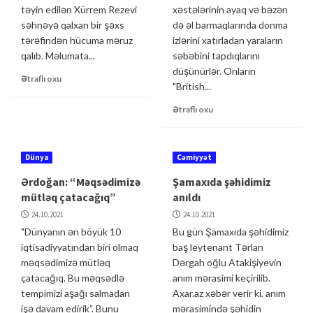
təyin edilən Xürrem Rezevi
xəstələrinin ayaq və bəzən
səhnəyə qalxan bir şəxs
də əl barmaqlarında donma
tərəfindən hücuma məruz
izlərini xatırladan yaraların
qalıb. Məlumata...
səbəbini tapdıqlarını
düşünürlər. Onların
Ətraflı oxu
"British...
Ətraflı oxu
Dünya
Cəmiyyət
Ərdoğan: “Məqsədimizə
Şamaxıda şəhidimiz
mütləq çatacağıq”
anıldı
24.10.2021
24.10.2021
"Dünyanın ən böyük 10
Bu gün Şamaxıda şəhidimiz
iqtisadiyyatından biri olmaq
baş leytenant Tərlan
məqsədimizə mütləq
Dərgah oğlu Atakişiyevin
çatacağıq. Bu məqsədlə
anım mərasimi keçirilib.
tempimizi aşağı salmadan
Axar.az xəbər verir ki, anım
işə davam edirik”. Bunu
mərasimində şəhidin