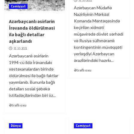
31.10.2021
Cəmiyyət
Azərbaycan Müdafiə
Nazirliyinin Mərkəzi
Azərbaycanlı əsirlərin
Komanda Məntəqəsində
İrəvanda öldürülməsi
keçirilən xidməti
ilə bağlı detallar
müşavirədə dövlət sərhədi
aşkarlandı
və Rusiya sülhməramlı
kontingentinin müvəqqəti
31.10.2021
yerləşdiyi Azərbaycan
Azərbaycanlı əsirlərin
ərazilərindəki hazırkı...
1994-cü ildə İrəvandakı
xəstəxanalardan birində
Ətraflı oxu
öldürülməsi ilə bağlı faktlar
yayımlanıb. Bununla bağlı
detalları sosial şəbəkə
istifadəçilərindən biri öz...
Ətraflı oxu
Dünya
Cəmiyyət