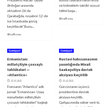
Prezidenti Rəcəb Tayyib
xüsusi təyinatlı hərbi hissə
Ərdoğan arasında
və bölmələrin taktiki-xüsusi
oktyabrın 26-da
təlimi başa...
Qarabağda, noyabrın 12-də
Ətraflı oxu
isə İstanbulda görüş
keçiriləcək".Bunu...
Ətraflı oxu
Cəmiyyət
Cəmiyyət
Ermənistan:
Rustavi həbsxanasının
millətçiliyin çoxsaylı
yaxınlığında Mixail
təhlükələri —
Saakaşviliyə dəstək
«Atlantico»
aksiyası keçirilib
25.10.2021
25.10.2021
Fransanın "Atlantico" adlı
Gürcüstanın üçüncü
jurnalı "Ermənistan: Uzaq
prezidentinə dəstək
məsafədən millətçiliyin
aksiyası keçirilib.
çoxsaylı təhlükələri" başlıqlı
Qafqaz.media xəbər verir ki,