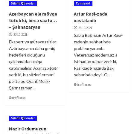
Silahlı Qüvvələr
Cəmiyyət
Azərbaycan elə mövqe
Artur Rasi-zadə
tutub ki, bircə saata…
xəstələnib
– Şahnazaryan
23.10.2021
23.10.2021
Sabiq Baş nazir Artur Rasi-
Ekspert və mütəxəssislər
zadənin səhhətində
Azərbaycanın daha geniş
problem yaranıb.
hədəfləri olduğunu
Veteran.az modern.az-a
çəkinmədən xalqa
istinadən xəbər verir ki,
çatdırmalıdır. Axar.az xəbər
Rasi-zadə hazırda Bakı
verir ki, bu sözləri erməni
şəhərində deyil. O,...
politoloq Qrant Melik-
Ətraflı oxu
Şahnazaryan...
Ətraflı oxu
Silahlı Qüvvələr
Nazir Ordumuzun