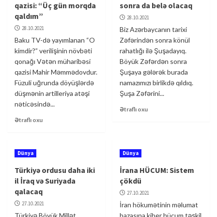
qazisi: “Üç gün morqda
sonra da belə olacaq
qaldım”
28.10.2021
28.10.2021
Biz Azərbaycanın tarixi
Baku TV-də yayımlanan “O
Zəfərindən sonra könül
kimdir?” verilişinin növbəti
rahatlığı ilə Şuşadayıq.
qonağı Vətən müharibəsi
Böyük Zəfərdən sonra
qazisi Mahir Məmmədovdur.
Şuşaya gələrək burada
Füzuli uğrunda döyüşlərdə
namazımızı birlikdə qıldıq.
düşmənin artilleriya atəşi
Şuşa Zəfərini...
nəticəsində...
Ətraflı oxu
Ətraflı oxu
Dünya
Dünya
Türkiyə ordusu daha iki
İrana HÜCUM: Sistem
il İraq və Suriyada
çökdü
qalacaq
27.10.2021
27.10.2021
İran hökumətinin məlumat
Türkiyə Böyük Millət
bazasına kiber hücum təşkil