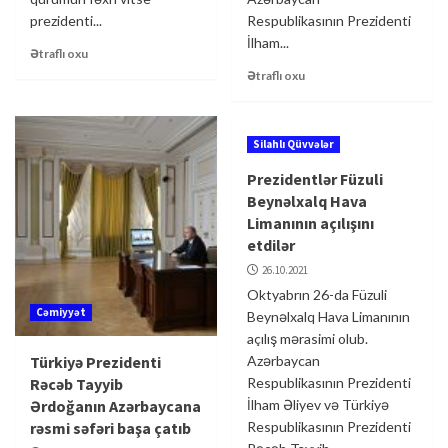
prezidenti...
Respublikasının Prezidenti
İlham...
Ətraflı oxu
Ətraflı oxu
Silahlı Qüvvələr
Prezidentlər Füzuli
Beynəlxalq Hava
Limanının açılışını
etdilər
26.10.2021
Oktyabrın 26-da Füzuli
Cəmiyyət
Beynəlxalq Hava Limanının
açılış mərasimi olub.
Türkiyə Prezidenti
Azərbaycan
Rəcəb Tayyib
Respublikasının Prezidenti
Ərdoğanın Azərbaycana
İlham Əliyev və Türkiyə
rəsmi səfəri başa çatıb
Respublikasının Prezidenti