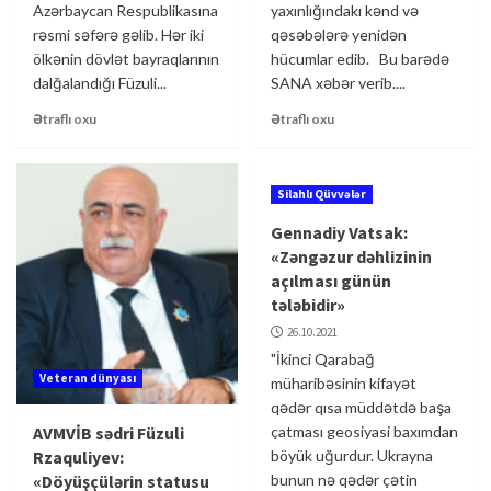
Azərbaycan Respublikasına
yaxınlığındakı kənd və
rəsmi səfərə gəlib. Hər iki
qəsəbələrə yenidən
ölkənin dövlət bayraqlarının
hücumlar edib. Bu barədə
dalğalandığı Füzuli...
SANA xəbər verib....
Ətraflı oxu
Ətraflı oxu
Silahlı Qüvvələr
Gennadiy Vatsak:
«Zəngəzur dəhlizinin
açılması günün
tələbidir»
26.10.2021
"İkinci Qarabağ
Veteran dünyası
müharibəsinin kifayət
qədər qısa müddətdə başa
AVMVİB sədri Füzuli
çatması geosiyasi baxımdan
Rzaquliyev:
böyük uğurdur. Ukrayna
«Döyüşçülərin statusu
bunun nə qədər çətin