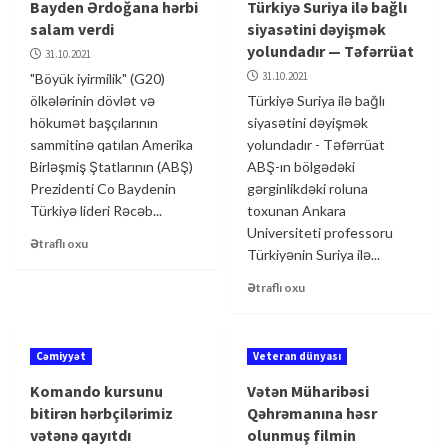
Bayden Ərdoğana hərbi
Türkiyə Suriya ilə bağlı
salam verdi
siyasətini dəyişmək
yolundadır — Təfərrüat
31.10.2021
31.10.2021
"Böyük iyirmilik" (G20)
ölkələrinin dövlət və
Türkiyə Suriya ilə bağlı
hökumət başçılarının
siyasətini dəyişmək
sammitinə qatılan Amerika
yolundadır - Təfərrüat
Birləşmiş Ştatlarının (ABŞ)
ABŞ-ın bölgədəki
Prezidenti Co Baydenin
gərginlikdəki roluna
Türkiyə lideri Rəcəb...
toxunan Ankara
Universiteti professoru
Ətraflı oxu
Türkiyənin Suriya ilə...
Ətraflı oxu
Cəmiyyət
Veteran dünyası
Komando kursunu
Vətən Müharibəsi
bitirən hərbçilərimiz
Qəhrəmanına həsr
vətənə qayıtdı
olunmuş filmin