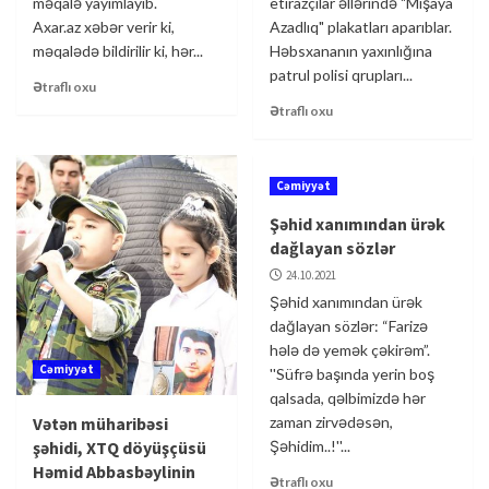
məqalə yayımlayıb.
etirazçılar əllərində "Mişaya
Axar.az xəbər verir ki,
Azadlıq" plakatları aparıblar.
məqalədə bildirilir ki, hər...
Həbsxananın yaxınlığına
patrul polisi qrupları...
Ətraflı oxu
Ətraflı oxu
Cəmiyyət
Şəhid xanımından ürək
dağlayan sözlər
24.10.2021
Şəhid xanımından ürək
dağlayan sözlər: “Farizə
hələ də yemək çəkirəm”.
Cəmiyyət
''Süfrə başında yerin boş
qalsada, qəlbimizdə hər
Vətən müharibəsi
zaman zirvədəsən,
şəhidi, XTQ döyüşçüsü
Şəhidim..!''...
Həmid Abbasbəylinin
Ətraflı oxu