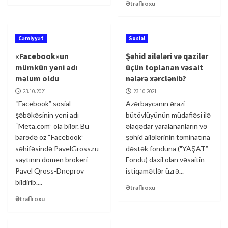
Ətraflı oxu
Cəmiyyət
Sosial
«Facebook»un
Şəhid ailələri və qazilər
mümkün yeni adı
üçün toplanan vəsait
məlum oldu
nələrə xərclənib?
23.10.2021
23.10.2021
“Facebook” sosial
Azərbaycanın ərazi
şəbəkəsinin yeni adı
bütövlüyünün müdafiəsi ilə
“Meta.com” ola bilər. Bu
əlaqədar yaralananların və
barədə öz “Facebook”
şəhid ailələrinin təminatına
səhifəsində PavelGross.ru
dəstək fonduna ("YAŞAT”
saytının domen brokeri
Fondu) daxil olan vəsaitin
Pavel Qross-Dneprov
istiqamətlər üzrə...
bildirib....
Ətraflı oxu
Ətraflı oxu