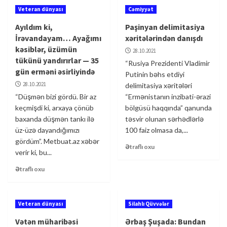
Veteran dünyası
Cəmiyyət
Ayıldım ki,
Paşinyan delimitasiya
İrəvandayam… Ayağımı
xəritələrindən danışdı
kəsiblər, üzümün
28.10.2021
tükünü yandırırlar — 35
“Rusiya Prezidenti Vladimir
gün erməni əsirliyində
Putinin bəhs etdiyi
28.10.2021
delimitasiya xəritələri
“Düşmən bizi gördü. Bir az
“Ermənistanın inzibati-ərazi
keçmişdi ki, arxaya çönüb
bölgüsü haqqında” qanunda
baxanda düşmən tankı ilə
təsvir olunan sərhədlərlə
üz-üzə dayandığımızı
100 faiz olmasa da,...
gördüm”. Metbuat.az xəbər
Ətraflı oxu
verir ki, bu...
Ətraflı oxu
Veteran dünyası
Silahlı Qüvvələr
Vətən müharibəsi
Ərbaş Şuşada: Bundan