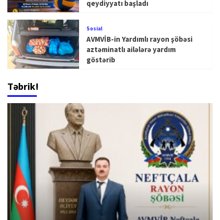
qeydiyyatı başladı
Sosial
AVMVİB-in Yardımlı rayon şöbəsi
aztəminatlı ailələrə yardım
göstərib
Təbrik!