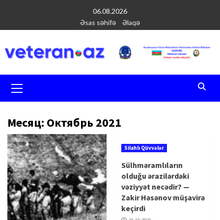
Перейти
06.08.2026
к
Əsas səhifə
Əlaqə
содержимому
Основное
меню
Месяц:
Октябрь 2021
Silahlı Qüvvələr
Sülhməramlıların
olduğu ərazilərdəki
vəziyyət necədir? —
Zakir Həsənov müşavirə
keçirdi