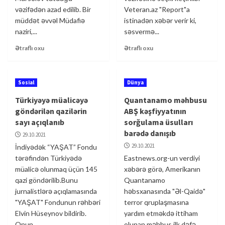
vəzifədən azad edilib. Bir
Veteran.az "Report"a
müddət əvvəl Müdafiə
istinadən xəbər verir ki,
naziri,...
səsvermə...
Ətraflı oxu
Ətraflı oxu
Sosial
Dünya
Türkiyəyə müalicəyə
Quantanamo məhbusu
göndərilən qazilərin
ABŞ kəşfiyyatının
sayı açıqlanıb
sorğulama üsulları
barədə danışıb
29.10.2021
29.10.2021
İndiyədək “YAŞAT” Fondu
tərəfindən Türkiyədə
Eastnews.org-un verdiyi
müalicə olunmaq üçün 145
xəbərə görə, Amerikanın
qazi göndərilib.Bunu
Quantanamo
jurnalistlərə açıqlamasında
həbsxanasında "Əl-Qaidə"
"YAŞAT" Fondunun rəhbəri
terror qruplaşmasına
Elvin Hüseynov bildirib.
yardım etməkdə ittiham
Onun...
olunan məhbus ilk dəfə