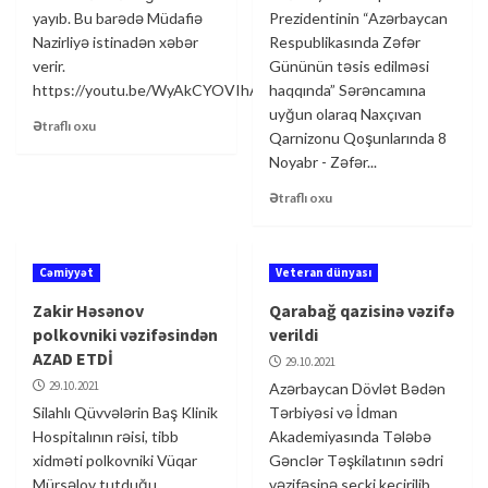
yayıb. Bu barədə Müdafiə
Prezidentinin “Azərbaycan
Nazirliyə istinadən xəbər
Respublikasında Zəfər
verir.
Gününün təsis edilməsi
https://youtu.be/WyAkCYOVIhA
haqqında” Sərəncamına
uyğun olaraq Naxçıvan
Ətraflı oxu
Qarnizonu Qoşunlarında 8
Noyabr - Zəfər...
Ətraflı oxu
Cəmiyyət
Veteran dünyası
Zakir Həsənov
Qarabağ qazisinə vəzifə
polkovniki vəzifəsindən
verildi
AZAD ETDİ
29.10.2021
29.10.2021
Azərbaycan Dövlət Bədən
Silahlı Qüvvələrin Baş Klinik
Tərbiyəsi və İdman
Hospitalının rəisi, tibb
Akademiyasında Tələbə
xidməti polkovniki Vüqar
Gənclər Təşkilatının sədri
Mürsəlov tutduğu
vəzifəsinə seçki keçirilib.