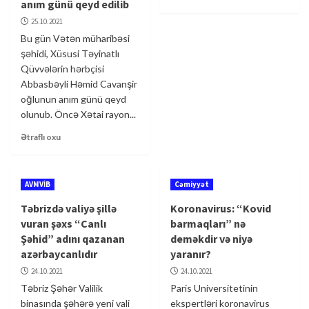
anım günü qeyd edilib
25.10.2021
Bu gün Vətən müharibəsi
şəhidi, Xüsusi Təyinatlı
Qüvvələrin hərbçisi
Abbasbəyli Həmid Cavanşir
oğlunun anım günü qeyd
olunub. Öncə Xətai rayon...
Ətraflı oxu
AVMVİB
Cəmiyyət
Təbrizdə valiyə şillə
Koronavirus: “Kovid
vuran şəxs “Canlı
barmaqları” nə
Şəhid” adını qazanan
deməkdir və niyə
azərbaycanlıdır
yaranır?
24.10.2021
24.10.2021
Təbriz Şəhər Valilik
Paris Universitetinin
binasında şəhərə yeni vali
ekspertləri koronavirus