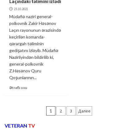
Laçındakı təlimini izlədi
23.10.2021
Müdafiə naziri general-
polkovnik Zakir Həsənov
Laçın rayonunun ərazisində
keçirilən komanda-
qərargah təliminin
gedişatını izləyib. Müdafiə
Nazirliyindən bildirilib ki,
general-polkovnik
Z.Həsənov Quru
Qoşunlarının...
Ətraflı oxu
Пагинация
1
2
3
Далее
записей
VETERAN
TV