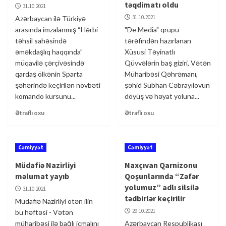
təqdimatı oldu
31.10.2021
31.10.2021
Azərbaycan ilə Türkiyə
arasında imzalanmış “Hərbi
"De Media" qrupu
təhsil sahəsində
tərəfindən hazırlanan
əməkdaşlıq haqqında”
Xüsusi Təyinatlı
müqavilə çərçivəsində
Qüvvələrin baş giziri, Vətən
qardaş ölkənin Sparta
Müharibəsi Qəhrəmanı,
şəhərində keçirilən növbəti
şəhid Sübhan Cəbrayılovun
komando kursunu...
döyüş və həyat yoluna...
Ətraflı oxu
Ətraflı oxu
Cəmiyyət
Cəmiyyət
Müdafiə Nazirliyi
Naxçıvan Qarnizonu
məlumat yayıb
Qoşunlarında “Zəfər
yolumuz” adlı silsilə
31.10.2021
tədbirlər keçirilir
Müdafiə Nazirliyi ötən ilin
29.10.2021
bu həftəsi - Vətən
müharibəsi ilə bağlı icmalını
Azərbaycan Respublikası