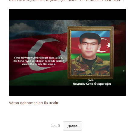
Vətən qəhrəmanları ilə ucalır
1
из
5
Далее