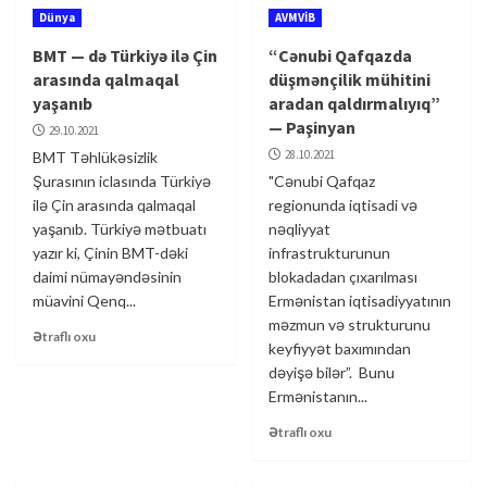
Dünya
AVMVİB
BMT — də Türkiyə ilə Çin
“Cənubi Qafqazda
arasında qalmaqal
düşmənçilik mühitini
yaşanıb
aradan qaldırmalıyıq”
— Paşinyan
29.10.2021
28.10.2021
BMT Təhlükəsizlik
Şurasının iclasında Türkiyə
"Cənubi Qafqaz
ilə Çin arasında qalmaqal
regionunda iqtisadi və
yaşanıb. Türkiyə mətbuatı
nəqliyyat
yazır ki, Çinin BMT-dəki
infrastrukturunun
daimi nümayəndəsinin
blokadadan çıxarılması
müavini Qenq...
Ermənistan iqtisadiyyatının
məzmun və strukturunu
Ətraflı oxu
keyfiyyət baxımından
dəyişə bilər”. Bunu
Ermənistanın...
Ətraflı oxu