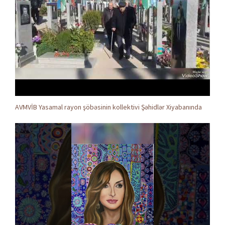
AVMVİB Yasamal rayon şöbəsinin kollektivi Şəhidlər Xiyabanında