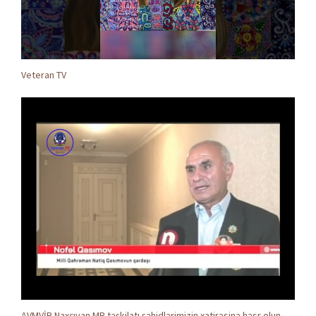
Veteran TV
AVMVİB Naxçıvan MR təşkilatı şəhidlərimizin xatirəsinə həsr olunmuş tədbir keçirdi