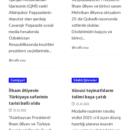
İdarəsinin (QMİ) sədri
İlham Əliyev və birinci xanım
Allahşükür Paşazadənin
Mehriban Əliyeva oktyabrın
deputat olan qardaşı
25-də Qubadlı rayonunda
Cavanşir Paşazadə sosial
səfərdə olublar.
media hesabında
Dövlətimizin başçısı və
Özbəkistan
birinci...
Respublikasında keçirilən
Ətraflı oxu
prezident seçkilərində...
Ətraflı oxu
Cəmiyyət
Silahlı Qüvvələr
İlham Əliyevin
Xüsusi təyinatlıların
Türkiyəyə səfərinin
təlimi başa çatdı
tarixi bəlli oldu
25.10.2021
25.10.2021
Müdafiə nazirinin təsdiq
"Azərbaycan Prezidenti
etdiyi 2021-ci il üçün döyüş
İlham Əliyev və Türkiyə
hazırlığı planına əsasən