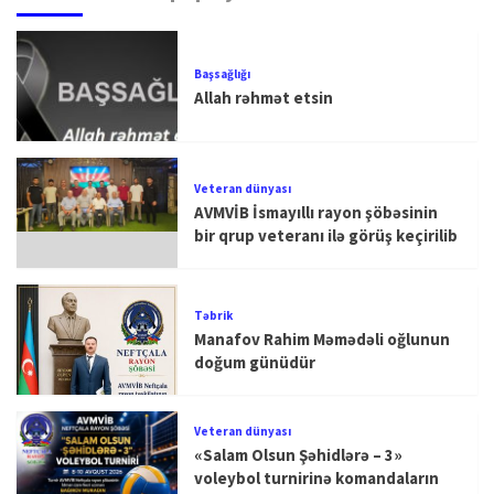
Başsağlığı
Allah rəhmət etsin
Veteran dünyası
AVMVİB İsmayıllı rayon şöbəsinin
bir qrup veteranı ilə görüş keçirilib
Təbrik
Manafov Rahim Məmədəli oğlunun
doğum günüdür
Veteran dünyası
«Salam Olsun Şəhidlərə – 3»
voleybol turnirinə komandaların