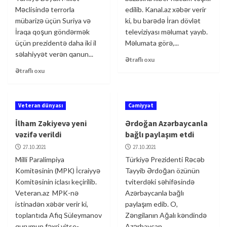
Məclisində terrorla
edilib. Kanal.az xəbər verir
mübarizə üçün Suriya və
ki, bu barədə İran dövlət
İraqa qoşun göndərmək
televiziyası məlumat yayıb.
üçün prezidentə daha iki il
Məlumata görə,...
səlahiyyət verən qanun...
Ətraflı oxu
Ətraflı oxu
Veteran dünyası
Cəmiyyət
İlham Zəkiyevə yeni
Ərdoğan Azərbaycanla
vəzifə verildi
bağlı paylaşım etdi
27.10.2021
27.10.2021
Milli Paralimpiya
Türkiyə Prezidenti Rəcəb
Komitəsinin (MPK) İcraiyyə
Tayyib Ərdoğan özünün
Komitəsinin iclası keçirilib.
tviterdəki səhifəsində
Veteran.az MPK-nə
Azərbaycanla bağlı
istinadən xəbər verir ki,
paylaşım edib. O,
toplantıda Afiq Süleymanov
Zəngilanın Ağalı kəndində
qurumun fəxri vitse-
Azərbaycan