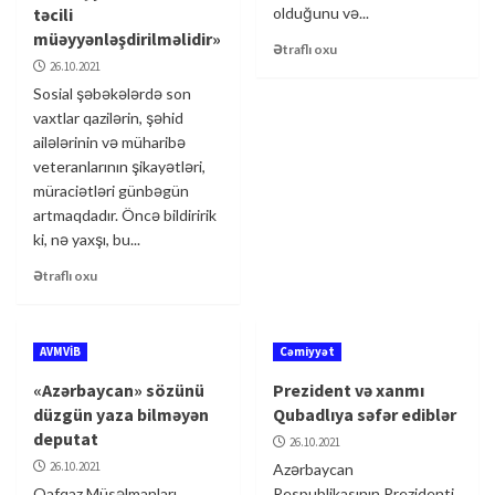
təcili
olduğunu və...
müəyyənləşdirilməlidir»
Ətraflı oxu
26.10.2021
Sosial şəbəkələrdə son
vaxtlar qazilərin, şəhid
ailələrinin və müharibə
veteranlarının şikayətləri,
müraciətləri günbəgün
artmaqdadır. Öncə bildiririk
ki, nə yaxşı, bu...
Ətraflı oxu
AVMVİB
Cəmiyyət
«Azərbaycan» sözünü
Prezident və xanmı
düzgün yaza bilməyən
Qubadlıya səfər ediblər
deputat
26.10.2021
26.10.2021
Azərbaycan
Qafqaz Müsəlmanları
Respublikasının Prezidenti