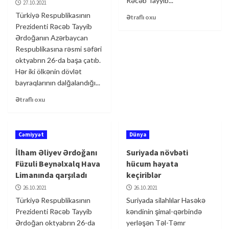
Rəcəb Tayyib...
27.10.2021
Türkiyə Respublikasının
Ətraflı oxu
Prezidenti Rəcəb Tayyib
Ərdoğanın Azərbaycan
Respublikasına rəsmi səfəri
oktyabrın 26-da başa çatıb.
Hər iki ölkənin dövlət
bayraqlarının dalğalandığı...
Ətraflı oxu
Cəmiyyət
Dünya
İlham Əliyev Ərdoğanı
Suriyada növbəti
Füzuli Beynəlxalq Hava
hücum həyata
Limanında qarşıladı
keçiriblər
26.10.2021
26.10.2021
Türkiyə Respublikasının
Suriyada silahlılar Hasəkə
Prezidenti Rəcəb Tayyib
kəndinin şimal-qərbində
Ərdoğan oktyabrın 26-da
yerləşən Təl-Təmr