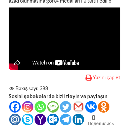
azad olunmasına görə» medalları ilə təltif edilib.
Yazını çap et
Baxış sayı:
388
Sosial şəbəkələrdə bizi izləyin və paylaşın:
0
Поделились