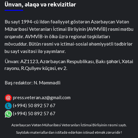
Ünvan, əlaqə və rekvizitlər
Bu sayt 1994-cü ildən fəaliyyət göstərən Azərbaycan Vətən
Müharibəsi Veteranları İctimai Birliyinin (AVMVİB) rəsmi mətbu
orqanıdır. AVMVİB-in ölkə üzrə regional təşkilatları
mövcuddur. Bütün rəsmi və ictimai-sosial əhəmiyyətli tədbirlər
bu sayt vasitəsi ilə yayımlanır.
Ünvan: AZ1123, Azərbaycan Respublikası, Bakı şəhəri, Xətai
rayonu, R.Quliyev küçəsi, ev 2.
Baş redaktor: N. Məmmədli
press.veteran.az@gmail.com
(+994) 50 892 57 67
(+994) 50 892 57 67
Azərbaycan Vətən Müharibəsi Veteranları İctimai Birliyinin rəsmi saytı.
Saytdakı materiallardan istifadə edərkən istinad etmək zəruridir!