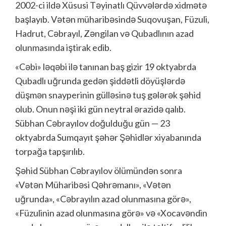
2002-ci ildə Xüsusi Təyinatlı Qüvvələrdə xidmətə
başlayıb. Vətən müharibəsində Suqovuşan, Füzuli,
Hadrut, Cəbrayıl, Zəngilan və Qubadlının azad
olunmasında iştirak edib.
«Cəbi» ləqəbi ilə tanınan baş gizir 19 oktyabrda
Qubadlı uğrunda gedən şiddətli döyüşlərdə
düşmən snayperinin gülləsinə tuş gələrək şəhid
olub. Onun nəşi iki gün neytral ərazidə qalıb.
Sübhan Cəbrayılov doğulduğu gün — 23
oktyabrda Sumqayıt şəhər Şəhidlər xiyabanında
torpağa tapşırılıb.
Şəhid Sübhan Cəbrayılov ölümündən sonra
«Vətən Müharibəsi Qəhrəmanı», «Vətən
uğrunda», «Cəbrayılın azad olunmasına görə»,
«Füzulinin azad olunmasına görə» və «Xocavəndin