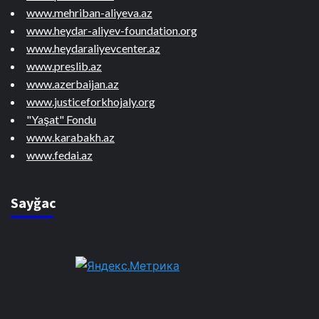
www.mehriban-aliyeva.az
www.heydar-aliyev-foundation.org
www.heydaraliyevcenter.az
www.preslib.az
www.azerbaijan.az
www.justiceforkhojaly.org
"Yaşat" Fondu
www.karabakh.az
www.fedai.az
Sayğac