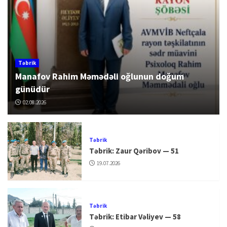
Təbrik
Manafov Rahim Məmədəli oğlunun doğum
günüdür
02.08.2026
Təbrik
Təbrik: Zaur Qəribov — 51
19.07.2026
Təbrik
Təbrik: Etibar Vəliyev — 58