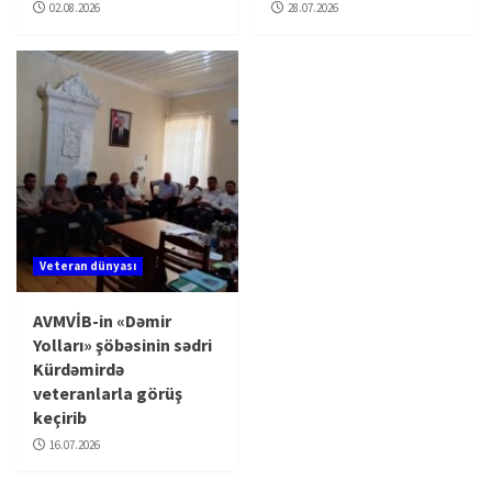
02.08.2026
28.07.2026
Veteran dünyası
AVMVİB-in «Dəmir
Yolları» şöbəsinin sədri
Kürdəmirdə
veteranlarla görüş
keçirib
16.07.2026