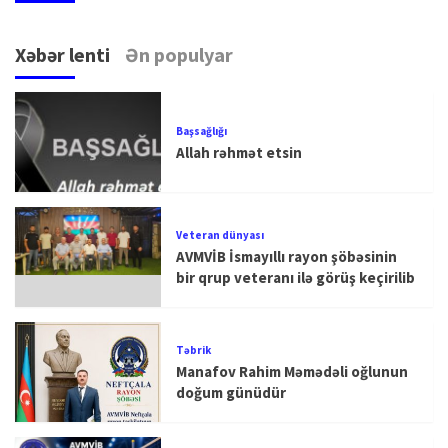
Xəbər lenti
Ən populyar
Başsağlığı
Allah rəhmət etsin
Veteran dünyası
AVMVİB İsmayıllı rayon şöbəsinin
bir qrup veteranı ilə görüş keçirilib
Təbrik
Manafov Rahim Məmədəli oğlunun
doğum günüdür