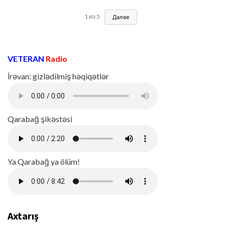
1
из
5
Далее
VETERAN
Radio
İrəvan: gizlədilmiş həqiqətlər
Qarabağ şikəstəsi
Ya Qarabağ ya ölüm!
Axtarış