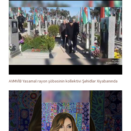
AVMVİB Yasamal rayon şöbəsinin kollektivi Şəhidlər Xiyabanında