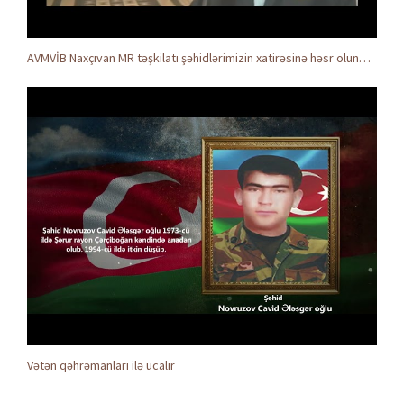
AVMVİB Naxçıvan MR təşkilatı şəhidlərimizin xatirəsinə həsr olunmuş tədbir keçirdi
Vətən qəhrəmanları ilə ucalır