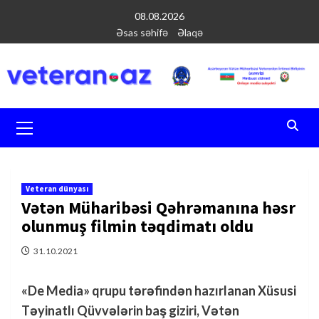
Перейти
08.08.2026
к
Əsas səhifə
Əlaqə
содержимому
Основное
меню
Veteran dünyası
Vətən Müharibəsi Qəhrəmanına həsr
olunmuş filmin təqdimatı oldu
31.10.2021
«De Media» qrupu tərəfindən hazırlanan Xüsusi
Təyinatlı Qüvvələrin baş giziri, Vətən