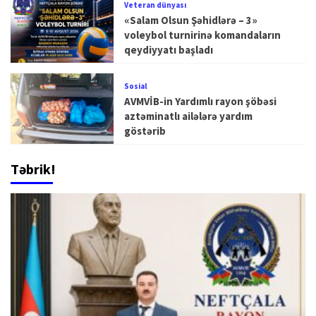
Veteran dünyası
«Salam Olsun Şəhidlərə – 3»
voleybol turnirinə komandaların
qeydiyyatı başladı
Sosial
AVMVİB-in Yardımlı rayon şöbəsi
aztəminatlı ailələrə yardım
göstərib
Təbrik!