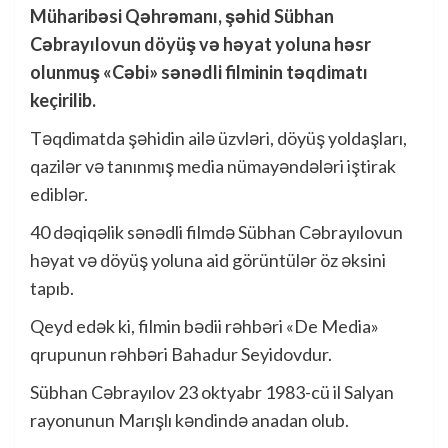
Müharibəsi Qəhrəmanı, şəhid Sübhan
Cəbrayılovun döyüş və həyat yoluna həsr
olunmuş «Cəbi» sənədli filminin təqdimatı
keçirilib.
Təqdimatda şəhidin ailə üzvləri, döyüş yoldaşları,
qazilər və tanınmış media nümayəndələri iştirak
ediblər.
40 dəqiqəlik sənədli filmdə Sübhan Cəbrayılovun
həyat və döyüş yoluna aid görüntülər öz əksini
tapıb.
Qeyd edək ki, filmin bədii rəhbəri «De Media»
qrupunun rəhbəri Bahadur Seyidovdur.
Sübhan Cəbrayılov 23 oktyabr 1983-cü il Salyan
rayonunun Marışlı kəndində anadan olub.