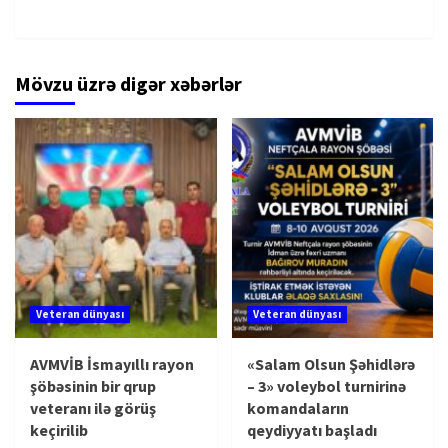
Mövzu üzrə digər xəbərlər
Veteran dünyası
Veteran dünyası
AVMVİB İsmayıllı rayon
«Salam Olsun Şəhidlərə
şöbəsinin bir qrup
– 3» voleybol turnirinə
veteranı ilə görüş
komandaların
keçirilib
qeydiyyatı başladı