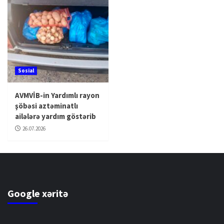
Sosial
AVMVİB-in Yardımlı rayon
şöbəsi aztəminatlı
ailələrə yardım göstərib
26.07.2026
Google xəritə