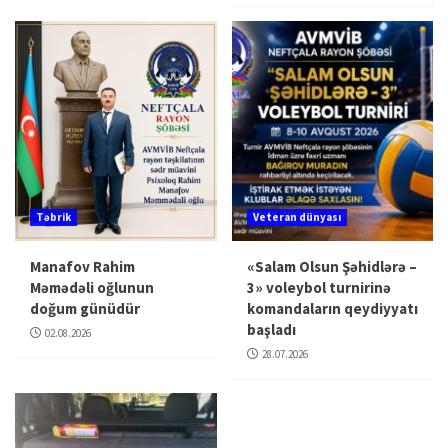
Təbrik
Veteran dünyası
Manafov Rahim
«Salam Olsun Şəhidlərə –
Məmədəli oğlunun
3» voleybol turnirinə
doğum günüdür
komandaların qeydiyyatı
başladı
02.08.2026
28.07.2026