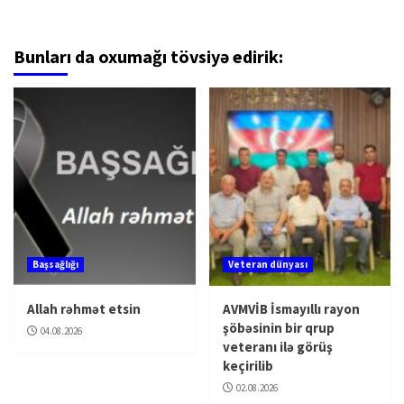
Bunları da oxumağı tövsiyə edirik:
Başsağlığı
Veteran dünyası
Allah rəhmət etsin
AVMVİB İsmayıllı rayon
şöbəsinin bir qrup
04.08.2026
veteranı ilə görüş
keçirilib
02.08.2026