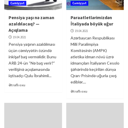
Cəmiyyət
Cəmiyyət
Pensiya yaşı nə zaman
Paraatletlərimizdən
azaldılacaq? —
İtaliyada böyük uğur
Açıqlama
19.04.2021
19.04.2021
Azərbaycan Respublikası
Pensiya yaşının azaldılması
Milli Paralimpiya
üçün cəmiyyətin özündə
Komitəsinin (AMPK)
inkişaf baş verməlidir. Bunu
atletika idman növü üzrə
ARB 24-ün “Nə baş verir?”
idmançıları İtaliyanın Cesolo
verilişinə açıqlamasında
şəhərində keçirilən dünya
iqtisadçı Qulu İbrahimli...
Qran-Prisində uğurla çıxış
ediblər....
Ətraflı oxu
Ətraflı oxu