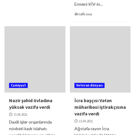
Erməni KİV-in...
Ətraflı oxu
Cəmiyyət
Veteran dünyası
Nazir şəhid övladına
İcra başçısı Vətən
yüksək vəzifə verdi
müharibəsi iştirakçısına
vəzifə verdi
15.04.2021
15.04.2021
Daxili işlər orqanlarında
növbəti kadr islahatı
Ağstafa rayon İcra