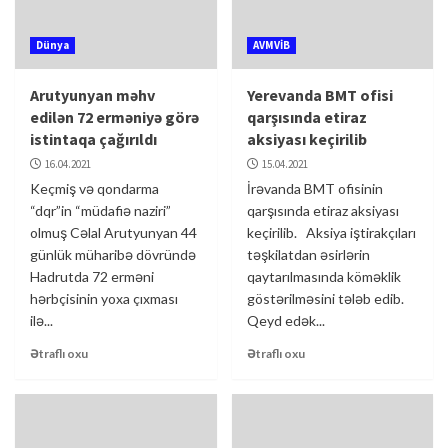
Dünya
AVMVİB
Arutyunyan məhv
Yerevanda BMT ofisi
edilən 72 erməniyə görə
qarşısında etiraz
istintaqa çağırıldı
aksiyası keçirilib
16.04.2021
15.04.2021
Keçmiş və qondarma
İrəvanda BMT ofisinin
“dqr”in “müdafiə naziri”
qarşısında etiraz aksiyası
olmuş Cəlal Arutyunyan 44
keçirilib. Aksiya iştirakçıları
günlük müharibə dövründə
təşkilatdan əsirlərin
Hadrutda 72 erməni
qaytarılmasında köməklik
hərbçisinin yoxa çıxması
göstərilməsini tələb edib.
ilə...
Qeyd edək...
Ətraflı oxu
Ətraflı oxu