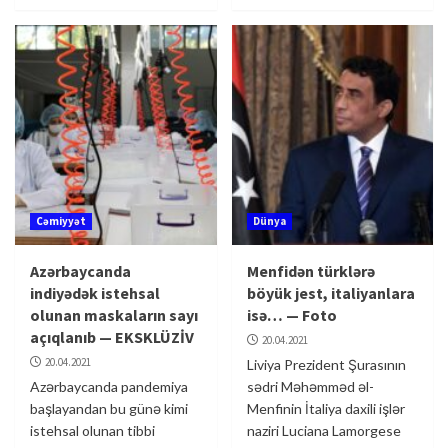
Cəmiyyət
Dünya
Azərbaycanda
Menfidən türklərə
indiyədək istehsal
böyük jest, italiyanlara
olunan maskaların sayı
isə… — Foto
açıqlanıb — EKSKLÜZİV
20.04.2021
20.04.2021
Liviya Prezident Şurasının
Azərbaycanda pandemiya
sədri Məhəmməd əl-
başlayandan bu günə kimi
Menfinin İtaliya daxili işlər
istehsal olunan tibbi
naziri Luciana Lamorgese