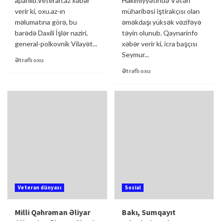
aparılıb.Veteran.az xəbər
Hakimiyyətində Vətən
verir ki, oxu.az-ın
müharibəsi iştirakçısı olan
məlumatına görə, bu
əməkdaşı yüksək vəzifəyə
barədə Daxili İşlər naziri,
təyin olunub. Qaynarinfo
general-polkovnik Vilayət...
xəbər verir ki, icra başçısı
Seymur...
Ətraflı oxu
Ətraflı oxu
Veteran dünyası
Sosial
Milli Qəhrəman Əliyar
Bakı, Sumqayıt