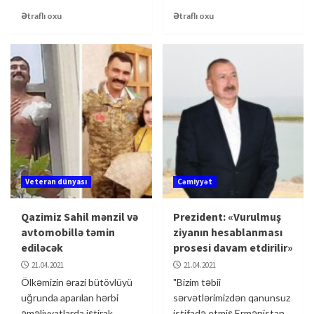
Ətraflı oxu
Ətraflı oxu
Veteran dünyası
Cəmiyyət
Qazimiz Sahil mənzil və
Prezident: «Vurulmuş
avtomobillə təmin
ziyanın hesablanması
ediləcək
prosesi davam etdirilir»
21.04.2021
21.04.2021
Ölkəmizin ərazi bütövlüyü
"Bizim təbii
uğrunda aparılan hərbi
sərvətlərimizdən qanunsuz
əməliyyatlarda iştirak
istifadə etmiş Ermənistan