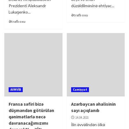
Prezidenti Aleksandr
düzəldilməsinə ehtiyac...
Lukaşenko...
Ətraflı oxu
Ətraflı oxu
AVMVİB
Cəmiyyət
Fransa səfiri bizə
Azərbaycan əhalisinin
düşməndən götürülən
sayı açıqlanıb
qənimətlərlə necə
14.04.2021
davranacağımızımı
İlin əvvəlindən ölkə