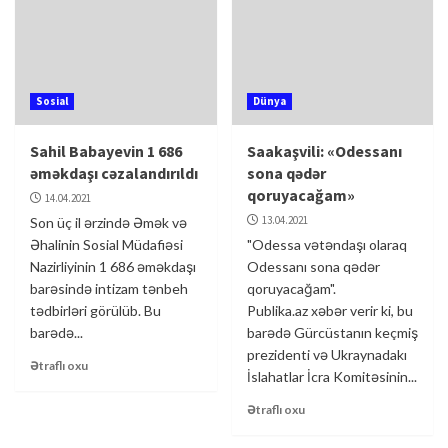
Sosial
Dünya
Sahil Babayevin 1 686
Saakaşvili: «Odessanı
əməkdaşı cəzalandırıldı
sona qədər
qoruyacağam»
14.04.2021
13.04.2021
Son üç il ərzində Əmək və
Əhalinin Sosial Müdafiəsi
"Odessa vətəndaşı olaraq
Nazirliyinin 1 686 əməkdaşı
Odessanı sona qədər
barəsində intizam tənbeh
qoruyacağam".
tədbirləri görülüb. Bu
Publika.az xəbər verir ki, bu
barədə...
barədə Gürcüstanın keçmiş
prezidenti və Ukraynadakı
Ətraflı oxu
İslahatlar İcra Komitəsinin...
Ətraflı oxu