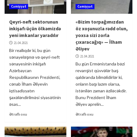
Cəmiyyət
Cəmiyyət
Qeyri-neft sektorunun
«Bizim torpağımızdan
inkişafı üçün ölkəmizdə
öz xoşunuzla rədd olun,
yeni imkanlar yaradılır
yoxsa sizi zorla
çıxaracağıq» — İlham
21.04.2021
Əliyev
Bir reallıqdır ki, bu gün
21.04.2021
sənayeləşmə və qeyri-neft
sənayesinin inkişafı
Bu gün Ermənistanda bəzi
Azərbaycan
revanşist qüvvələr baş
Respublikasının Prezidenti,
qaldıranda bilməlidirlər ki,
cənab İlham Əliyevin
onların başı lazım olarsa,
iqtisadiyyatın
istənilən zaman əziləcəkdir.
şaxələndirilməsi siyasətinin
Bunu Prezident İlham
əsas...
Əliyev aprelin...
Ətraflı oxu
Ətraflı oxu