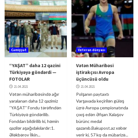
Cəmiyyət
Veteran dünyası
“YAŞAT” daha 12 qazini
Vətən Müharibəsi
Türkiyəyə göndərdi —
iştirakçısı Avropa
FOTOLAR
üçüncüsü oldu
21.04.2021
21.04.2021
Vətən müharibəsində ağır
Polşanın paytaxtı
yaralanan daha 12 qazimiz
Varşavada keçirilən güləş
“YAŞAT” Fondu tərəfindən
üzrə Avropa çempionatında
Türkiyəyə göndərilib.
çıxış edən Əfqan Xalaşov
Fonddan bildirilib ki, həmin
bürünc medal
qazilər aşağıdakılardır:1.
qazanıb.Bakupost.az xəbər
Ələkbərov İlkin...
verir ki, 57 kq-da mübarizə...