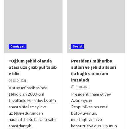
Cəmiyyət
Sosial
«Oğlum şəhid olanda
Prezident müharibə
atası üzə çıxıb pul tələb
əlilləri və şəhid ailələri
etdi»
ilə bağlı sərənzam
imzaladı
18.04.2021
18.04.2021
Vətən müharibəsində
şəhid olan 2000-ci il
Prezident İlham Əliyev
təvəllüdlü Həmidov İzzətin
Azərbaycan
anası Vəfa İsmayılova
Respublikasının ərazi
üzləşdiyi durumdan
bütövlüyünün,
narahatdır. Bu barədə şəhid
müstəqilliyinin və
anası danışıb....
konstitusiya quruluşunun