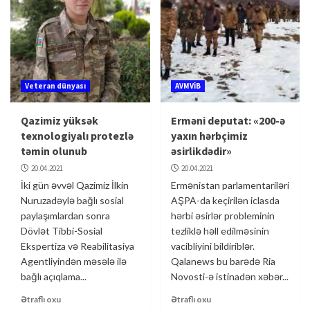
Veteran dünyası
AVMVİB
Qazimiz yüksək
Erməni deputat: «200-ə
texnologiyalı protezlə
yaxın hərbçimiz
təmin olunub
əsirlikdədir»
20.04.2021
20.04.2021
İki gün əvvəl Qazimiz İlkin
Ermənistan parlamentariləri
Nuruzadəylə bağlı sosial
AŞPA-da keçirilən iclasda
paylaşımlardan sonra
hərbi əsirlər probleminin
Dövlət Tibbi-Sosial
tezliklə həll edilməsinin
Ekspertiza və Reabilitasiya
vacibliyini bildiriblər.
Agentliyindən məsələ ilə
Qalanews bu barədə Ria
bağlı açıqlama...
Novosti-ə istinadən xəbər...
Ətraflı oxu
Ətraflı oxu