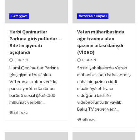
Cəmiyyət
Veteran dünyası
Hərbi Qənimətlər
Vətən müharibəsində
Parkına giriş pulludur —
ağır travma alan
Biletin qiyməti
qazinin ailəsi danışdı
açıqlandı
(VİDEO)
15.04.2021
15.04.2021
Hərbi Qənimətlər Parkına
Sosial şəbəkələrdə Vətən
giriş qiyməti bəlli olub.
müharibəsində iştirak etmiş
Veteran.az xəbər verir ki,
daha bir qazinin ciddi
parkı ziyarət edənlər bu
müalicəyə ehtiyacı
barədə sosial şəbəkədə
olduğunu bildirən
məlumat veriblər....
videogörüntülər yayılıb.
Baku TV xəbər verir...
Ətraflı oxu
Ətraflı oxu