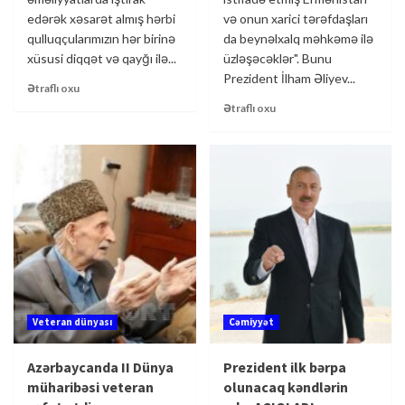
edərək xəsarət almış hərbi
və onun xarici tərəfdaşları
qulluqçularımızın hər birinə
da beynəlxalq məhkəmə ilə
xüsusi diqqət və qayğı ilə...
üzləşəcəklər". Bunu
Prezident İlham Əliyev...
Ətraflı oxu
Ətraflı oxu
Veteran dünyası
Cəmiyyət
Azərbaycanda II Dünya
Prezident ilk bərpa
müharibəsi veteran
olunacaq kəndlərin