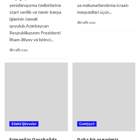
yenidənqurma tədbirlərinə
ya məlumatlandırma icraatı
start verilib və təmir-bərpa
məqsədləri üçün...
işlərinin təməli
Ətraflı oxu
qoyulub.Azərbaycan
Respublikasının Prezidenti
İlham Əliyev və birinci...
Ətraflı oxu
Silahlı Qüvvələr
Cəmiyyət
Ermənilər Qarabağda
Daha bir əsgərimiz