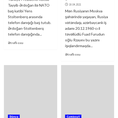
18.04.2021
Tayyib Ərdoğan ilə NATO
baş katibi Yens
Mən Rusiyanın Moskva
Stoltenberq arasında
şəhərində yaşayan, Rusiya
telefon danışığı baş tutub.
vətəndaşı, azərbaycanlı iş
Ərdoğan-Stoltenberq
adamı 20.12.1960-cı il
telefon danışığında...
təvəllüdlü Fuad Furudun
oğlu Rzayev bu yazını
Ətraflı oxu
işıqlandırmaqda...
Ətraflı oxu
Dünya
Cəmiyyət