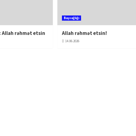
Başsağlığı
: Allah rəhmət etsin
Allah rəhmət etsin!
14.06.2026