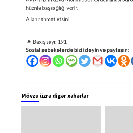
hüznlə başsağlığı verir.
Allah rəhmət etsin!
Baxış sayı:
191
Sosial şəbəkələrdə bizi izləyin və paylaşın:
Mövzu üzrə digər xəbərlər