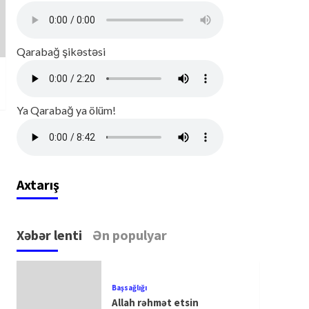
Qarabağ şikəstəsi
Ya Qarabağ ya ölüm!
Axtarış
Xəbər lenti
Ən populyar
Başsağlığı
Allah rəhmət etsin