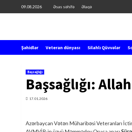
Перейти
09.08.2026
Əsas səhifə
Əlaqə
к
содержимому
Şəhidlər
Veteran dünyası
Silahlı Qüvvələr
So
Başsağlığı
Başsağlığı: Alla
17.01.2026
Azərbaycan Vətən Müharibəsi Veteranları İctima
AVMVİB-in üzvü Məmmədov Oruca anası
Sürə