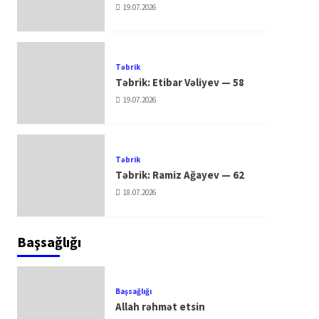
19.07.2026
Təbrik
Təbrik: Etibar Vəliyev — 58
19.07.2026
Təbrik
Təbrik: Ramiz Ağayev — 62
18.07.2026
Başsağlığı
Başsağlığı
Allah rəhmət etsin