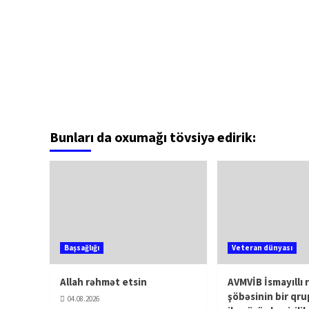
Bunları da oxumağı tövsiyə edirik:
Başsağlığı
Veteran dünyası
Allah rəhmət etsin
AVMVİB İsmayıllı 
şöbəsinin bir qru
04.08.2026