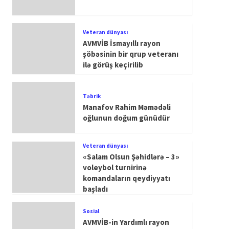
Veteran dünyası
AVMVİB İsmayıllı rayon
şöbəsinin bir qrup veteranı
ilə görüş keçirilib
Təbrik
Manafov Rahim Məmədəli
oğlunun doğum günüdür
Veteran dünyası
«Salam Olsun Şəhidlərə – 3»
voleybol turnirinə
komandaların qeydiyyatı
başladı
Sosial
AVMVİB-in Yardımlı rayon