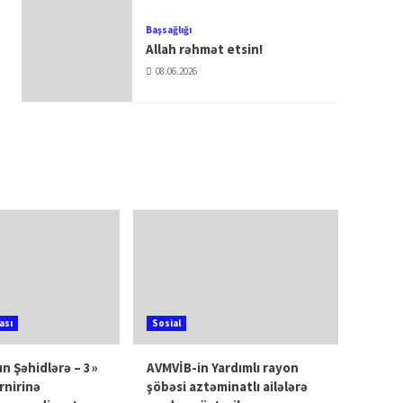
Başsağlığı
Allah rəhmət etsin!
08.06.2026
ası
Sosial
n Şəhidlərə – 3»
AVMVİB-in Yardımlı rayon
rnirinə
şöbəsi aztəminatlı ailələrə