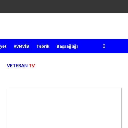
yət
AVMVİB
Təbrik
Başsağlığı
VETERAN
TV