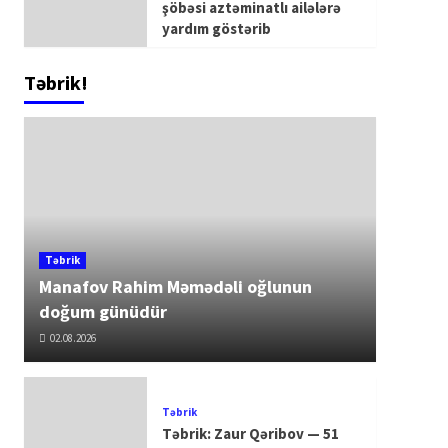
şöbəsi aztəminatlı ailələrə
yardım göstərib
Təbrik!
Təbrik
Manafov Rahim Məmədəli oğlunun
doğum günüdür
02.08.2026
Təbrik
Təbrik: Zaur Qəribov — 51