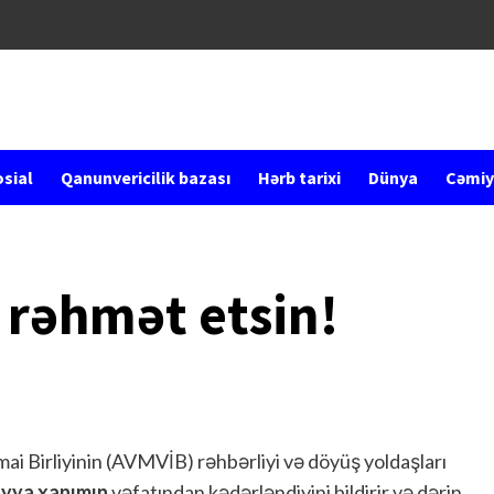
sial
Qanunvericilik bazası
Hərb tarixi
Dünya
Cəmiy
h rəhmət etsin!
i Birliyinin (AVMVİB) rəhbərliyi və döyüş yoldaşları
yya xanımın
vəfatından kədərləndiyini bildirir və dərin