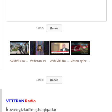
1
из
5
Далее
AVMVİB Yasamal rayon şöbəsinin kollektivi Şəhidlər Xiyabanında
Veteran TV
AVMVİB Naxçıvan MR təşkilatı şəhidlərimizin xatirəsinə həsr olunmuş tədbir keçirdi
Vətən qəhrəmanları ilə ucalır
1
из
5
Далее
VETERAN
Radio
İrəvan: gizlədilmiş həqiqətlər