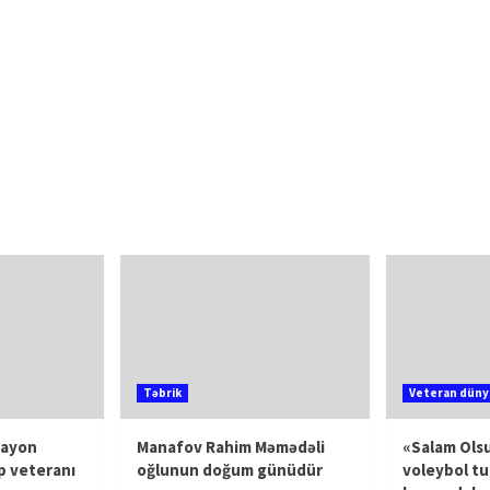
Təbrik
Veteran düny
rayon
Manafov Rahim Məmədəli
«Salam Olsu
p veteranı
oğlunun doğum günüdür
voleybol tu