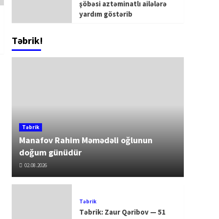
şöbəsi aztəminatlı ailələrə
yardım göstərib
Təbrik!
Təbrik
Manafov Rahim Məmədəli oğlunun
doğum günüdür
02.08.2026
Təbrik
Təbrik: Zaur Qəribov — 51