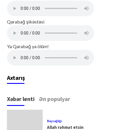
Qarabağ şikəstəsi
Ya Qarabağ ya ölüm!
Axtarış
Xəbər lenti
Ən populyar
Başsağlığı
Allah rəhmət etsin