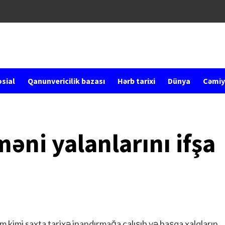
sial
Qanunvericilik bazası
Hərb tarixi
Dünya
Cəmiy
rməni yalanlarını ifşa
kimi saxta tarixə inandırmağa çalışıb və başqa xalqların