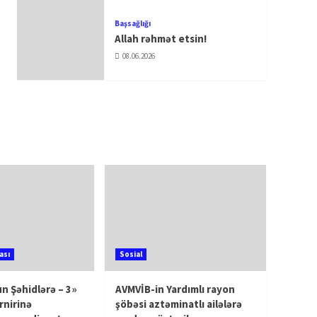
Başsağlığı
Allah rəhmət etsin!
08.06.2026
ası
Sosial
n Şəhidlərə – 3»
AVMVİB-in Yardımlı rayon
rnirinə
şöbəsi aztəminatlı ailələrə