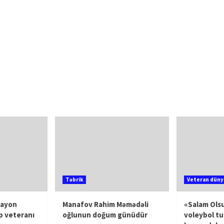
Təbrik
Veteran düny
rayon
Manafov Rahim Məmədəli
«Salam Olsu
p veteranı
oğlunun doğum günüdür
voleybol tu