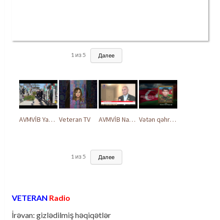
1
из
5
Далее
AVMVİB Yasamal rayon şöbəsinin kollektivi Şəhidlər Xiyabanında
Veteran TV
AVMVİB Naxçıvan MR təşkilatı şəhidlərimizin xatirəsinə həsr olunmuş tədbir keçirdi
Vətən qəhrəmanları ilə ucalır
1
из
5
Далее
VETERAN
Radio
İrəvan: gizlədilmiş həqiqətlər