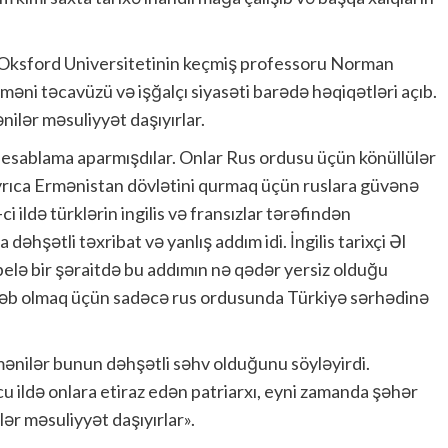
a Oksford Universitetinin keçmiş professoru Norman
əni təcavüzü və işğalçı siyasəti barədə həqiqətləri açıb.
ilər məsuliyyət daşıyırlar.
hesablama aparmışdılar. Onlar Rus ordusu üçün könüllülər
yrıca Ermənistan dövlətini qurmaq üçün ruslara güvənə
i ildə türklərin ingilis və fransızlar tərəfindən
şətli təxribat və yanlış addım idi. İngilis tarixçi Əl
 belə bir şəraitdə bu addımın nə qədər yersiz olduğu
əbəb olmaq üçün sadəcə rus ordusunda Türkiyə sərhədinə
mənilər bunun dəhşətli səhv olduğunu söyləyirdi.
cu ildə onlara etiraz edən patriarxı, eyni zamanda şəhər
ər məsuliyyət daşıyırlar».