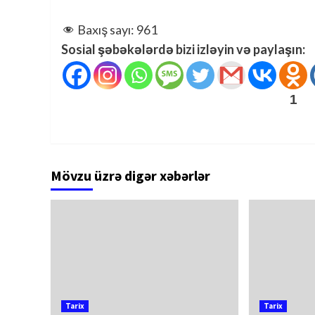
Baxış sayı:
961
Sosial şəbəkələrdə bizi izləyin və paylaşın:
1
Mövzu üzrə digər xəbərlər
Tarix
Tarix