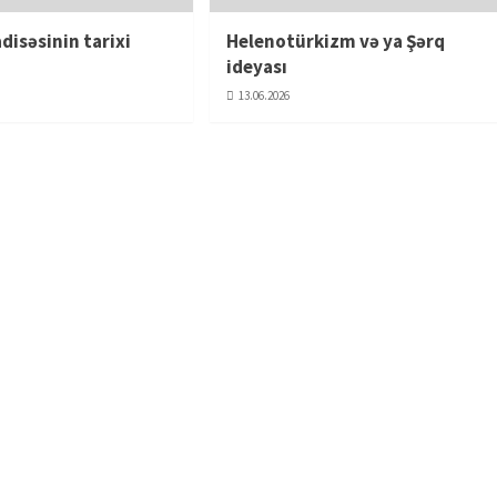
disəsinin tarixi
Helenotürkizm və ya Şərq
i
ideyası
13.06.2026