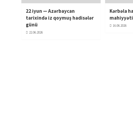
22 iyun — Azərbaycan
Kərbəla ha
tarixində iz qoymuş hadisələr
mahiyyət
günü
16.06.2026
22.06.2026