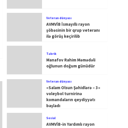
Veteran dünyası
AVMVİB İsmayıllı rayon
şöbəsinin bir qrup veteranı
ilə görüş keçirilib
Təbrik
Manafov Rahim Məmədəli
oğlunun doğum günüdür
Veteran dünyası
«Salam Olsun Şəhidlərə – 3»
voleybol turnirinə
komandaların qeydiyyatı
başladı
Sosial
AVMVİB-in Yardımlı rayon