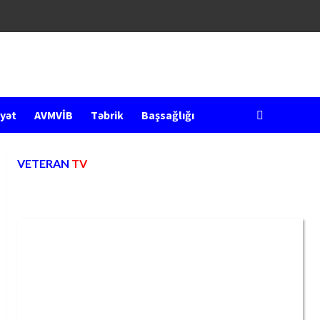
yət
AVMVİB
Təbrik
Başsağlığı
VETERAN
TV