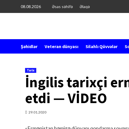
Перейти
08.08.2026
Əsas səhifə
Əlaqə
к
содержимому
Şəhidlər
Veteran dünyası
Silahlı Qüvvələr
So
Tarix
İngilis tarixçi e
etdi — VİDEO
29.01.2020
«Ermənistan həmişə dünyanı qondarma soyqırım 