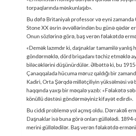
torpaqlarında məskunlaşıb».
Bu dəfə Britaniyalı professor və eyni zamand
Stone XX əsrin əvvəllərindən bu günə qədər erm
Onun sözlərinə görə, baş verən fəlakətdə ermən
«Demək lazımdır ki, daşnaklar tamamilə yanlış 
göndərməklə, dörd briqadanı təchiz etməklə a
biləcəklərini düşünürdülər. Əlbəttə ki, bu 1915-c
Çanaqqalada hücuma məruz qaldığı bir zamanda dəh
Kadiri, Orta Şərqdə millətçiliyin yüksəlməsi və
haqqında yaxşı bir məqalə yazıb: «Fəlakətə s
könüllü dəstəsi göndərməyiniz kifayət edirdi».
Bu ciddi problemə yol açmış oldu. Dərrakəli er
Daşnaklar isə buna görə onları güllələdi. 1894-
merini güllələdilər. Baş verən fəlakətdə ermənil