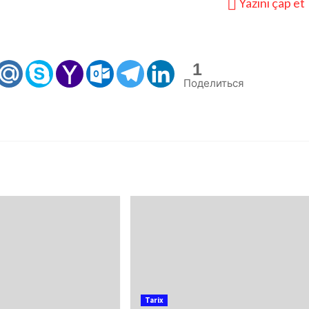
Yazını çap et
1
Поделиться
Tarix