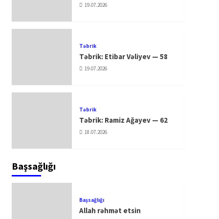
19.07.2026
Təbrik
Təbrik: Etibar Vəliyev — 58
19.07.2026
Təbrik
Təbrik: Ramiz Ağayev — 62
18.07.2026
Başsağlığı
Başsağlığı
Allah rəhmət etsin