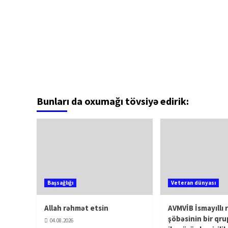
Bunları da oxumağı tövsiyə edirik:
Başsağlığı
Veteran dünyası
Allah rəhmət etsin
AVMVİB İsmayıllı 
şöbəsinin bir qru
04.08.2026