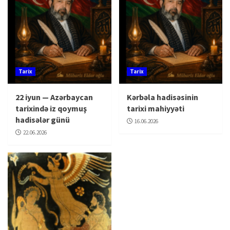
Tarix
Tarix
22 iyun — Azərbaycan
Kərbəla hadisəsinin
tarixində iz qoymuş
tarixi mahiyyəti
hadisələr günü
16.06.2026
22.06.2026