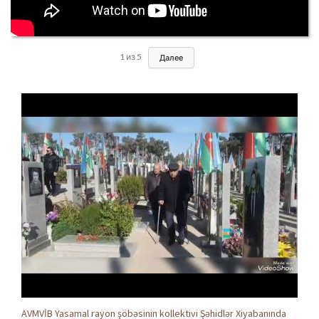
1
из
5
Далее
AVMVİB Yasamal rayon şöbəsinin kollektivi Şəhidlər Xiyabanında