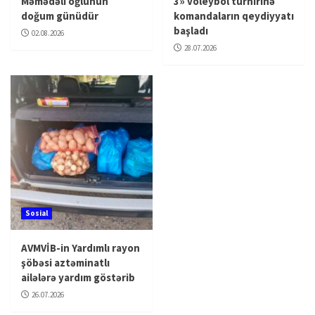
Məmədəli oğlunun
3» voleybol turnirinə
doğum günüdür
komandaların qeydiyyatı
başladı
02.08.2026
28.07.2026
Sosial
AVMVİB-in Yardımlı rayon
şöbəsi aztəminatlı
ailələrə yardım göstərib
26.07.2026