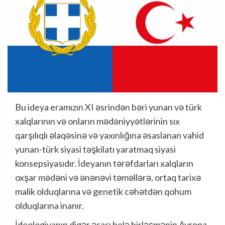
Bu ideya eramızın XI əsrindən bəri yunan və türk
xalqlarının və onların mədəniyyətlərinin sıx
qarşılıqlı əlaqəsinə və yaxınlığına əsaslanan vahid
yunan-türk siyasi təşkilatı yaratmaq siyasi
konsepsiyasıdır. İdeyanın tərəfdarları xalqların
oxşar mədəni və ənənəvi təməllərə, ortaq tarixə
malik olduqlarına və genetik cəhətdən qohum
olduqlarına inanır.
İdeologiyanın digər əsası belə birləşmənin Avropa