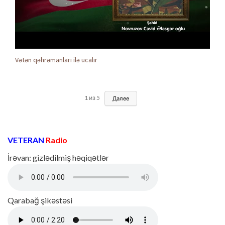
Vətən qəhrəmanları ilə ucalır
1
из
5
Далее
VETERAN
Radio
İrəvan: gizlədilmiş həqiqətlər
Qarabağ şikəstəsi