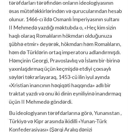
tərəfdarları tərəfindən onların ideologiyasının
əsas mütəfəkkirlərindən və qurucularından hesab
olunur. 1466-cı ildə Osmanlı İmperiyasının sultanı
II Mehmedə yazdığı məktubda o, «Heç kim sizin
haqlı olaraq Romalıların hökmdarı olduğunuza
şübhə etmir» deyərək, hökmdarı həm Romalıların,
həm də Türklərin ortaq imperatoru adlandırmışdı.
Həmçinin Georgi, Pravoslavlıq və İslamı bir-birinə
yaxınlaşdırmaq üçün keçmişdə etdiyi çoxsaylı
səyləri təkrarlayaraq, 1453-cü ilin iyul ayında
«Xristian inancının həqiqəti haqqında» adlı bir
traktat yazdı və onu iki dinin eyniliyinə inandırmaq
üçün II Mehmedə göndərdi.
Bu ideologiyanın tərəfdarlarına görə, Yunanıstan ,
Türkiyə və Kipr arasında ikidilli «Yunan-Türk
Konfederasiyası» (Şərqi Aralıq dənizi