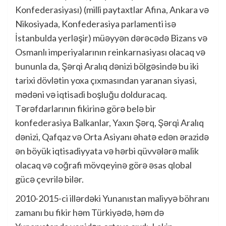
Konfederasiyası) (milli paytaxtlar Afina, Ankara və
Nikosiyada, Konfederasiya parlamenti isə
İstanbulda yerləşir) müəyyən dərəcədə Bizans və
Osmanlı imperiyalarının reinkarnasiyası olacaq və
bununla da, Şərqi Aralıq dənizi bölgəsində bu iki
tarixi dövlətin yoxa çıxmasından yaranan siyasi,
mədəni və iqtisadi boşluğu dolduracaq.
Tərəfdarlarının fikirinə görə belə bir
konfederasiya Balkanlar, Yaxın Şərq, Şərqi Aralıq
dənizi, Qafqaz və Orta Asiyanı əhatə edən ərazidə
ən böyük iqtisadiyyata və hərbi qüvvələrə malik
olacaq və coğrafi mövqeyinə görə əsas qlobal
gücə çevrilə bilər.
2010-2015-ci illərdəki Yunanıstan maliyyə böhranı
zamanı bu fikir həm Türkiyədə, həm də