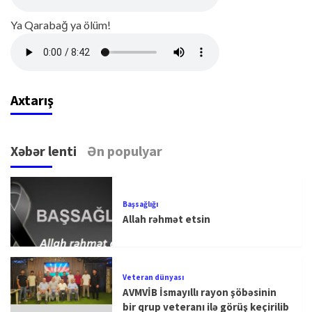
Ya Qarabağ ya ölüm!
Axtarış
Xəbər lenti
Ən populyar
Başsağlığı
Allah rəhmət etsin
Veteran dünyası
AVMVİB İsmayıllı rayon şöbəsinin
bir qrup veteranı ilə görüş keçirilib