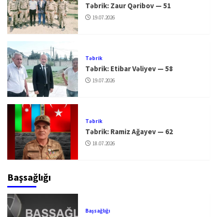
Təbrik: Zaur Qəribov — 51
19.07.2026
Təbrik
Təbrik: Etibar Vəliyev — 58
19.07.2026
Təbrik
Təbrik: Ramiz Ağayev — 62
18.07.2026
Başsağlığı
Başsağlığı