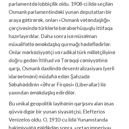
parlamentdə lobbiçilik oldu. 1908-ci ildə seçilən
Osmanlı parlamentindəki yunan deputatları bir
araya gətirərək, onları «Osmanlı vətəndaşlığı»
çərçivəsində türklərlə bərabərhüquqlu ittifaqa
hazırlayırdılar. Daha sonra isə müsəlman
müxalifətlə əməkdaşlıq qurmağı hədəflədirlər.
Onlar mərkəziyyətçi və radikal türk millətçiliyinə
doğru gedən İttihad və Tərəqqi cəmiyyətinə
qarşı, Osmanlı daxilində desentralizasiyanı (yerli
idarəetməni) müdafiə edən Şahzadə
Səbahəddinin «Əhrar Firqəsi» (Liberallar) ilə
yaxından əməkdaşlıq edirdilər.
Bu unikal geopolitik layihənin qarşısını alan əsas
qüvvə digər bir yunan siyasətçisi, Elefterios
Venizelos oldu. O, 1910-cu ildə Yunanıstanda
hakimiyyətə gəldikdən sonra, «ortaq imperiya»