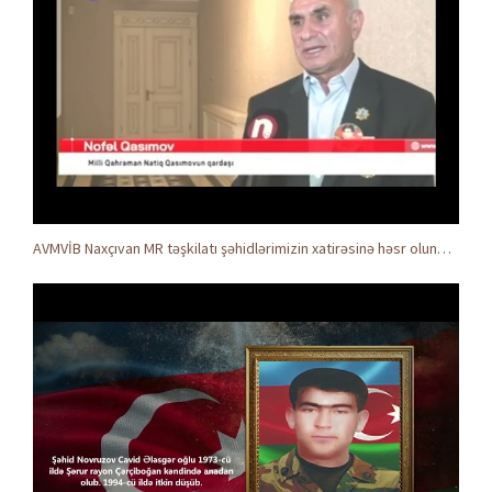
AVMVİB Naxçıvan MR təşkilatı şəhidlərimizin xatirəsinə həsr olunmuş tədbir keçirdi