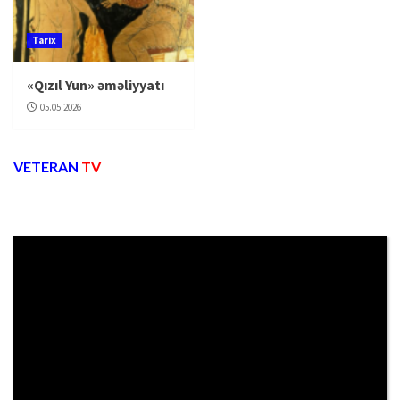
Tarix
«Qızıl Yun» əməliyyatı
05.05.2026
VETERAN
TV