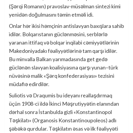
(Şərqi Romanın) pravoslav-müsəlman sintezi kimi
yenidən doğulmasını təmin etməli idi.
Onlar hər ikisi həmçinin antislavyan baxışlara sahib
idilər. Bolqarıstanın güclənməsini, serblərlə
yaranan ittifaq və bolqar inqilabi cəmiyyətlərinin
Makedoniyadakı fəaliyyətlərinə tam qarşı idilər.
Bu minvalla Balkan yarımadasında get gedə
güclənən slavyan koalisiyasına qarşı yunan–türk
nüvəsinə malik «Şərq konfederasiyası» tezisini
müdafiə edirdilər.
Suliotis və Draqumis bu ideyanı reallaşdırmaq
üçün 1908-ci ildə İkinci Məşrutiyyətin elanından
dərhal sonra İstanbulda gizli «Konstantinopol
Təşkilatı» (Organosis Konstantinoupoleos) adlı
şəbəkə qurdular. Təşkilatın əsas və ilk fəaliyyəti