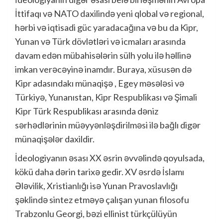
İttifaqı və NATO daxilində yeni qlobal və regional,
hərbi və iqtisadi güc yaradacağına və bu da Kipr,
Yunan və Türk dövlətləri və icmaları arasında
davam edən mübahisələrin sülh yolu ilə həllinə
imkan verəcəyinə inamdır. Buraya, xüsusən də
Kipr adasındakı münaqişə , Egey məsələsi və
Türkiyə, Yunanıstan, Kipr Respublikası və Şimali
Kipr Türk Respublikası arasında dəniz
sərhədlərinin müəyyənləşdirilməsi ilə bağlı digər
münaqişələr daxildir.
İdeologiyanın əsası XX əsrin əvvəlində qoyulsada,
kökü daha dərin tarixə gedir. XV əsrdə İslamı
Ələvilik, Xristianlığı isə Yunan Pravoslavlığı
şəklində sintez etməyə çalışan yunan filosofu
Trabzonlu Georgi, bəzi ellinist türkçülüyün