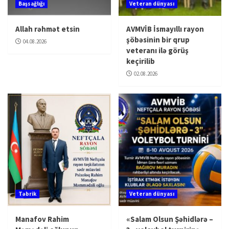
Başsağlığı
Veteran dünyası
Allah rəhmət etsin
AVMVİB İsmayıllı rayon
şöbəsinin bir qrup
04.08.2026
veteranı ilə görüş
keçirilib
02.08.2026
Təbrik
Veteran dünyası
Manafov Rahim
«Salam Olsun Şəhidlərə –