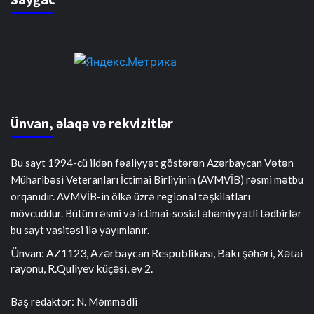
Ünvan, əlaqə və rekvizitlər
Bu sayt 1994-cü ildən fəaliyyət göstərən Azərbaycan Vətən
Müharibəsi Veteranları İctimai Birliyinin (AVMVİB) rəsmi mətbu
orqanıdır. AVMVİB-in ölkə üzrə regional təşkilatları
mövcuddur. Bütün rəsmi və ictimai-sosial əhəmiyyətli tədbirlər
bu sayt vasitəsi ilə yayımlanır.
Ünvan: AZ1123, Azərbaycan Respublikası, Bakı şəhəri, Xətai
rayonu, R.Quliyev küçəsi, ev 2.
Baş redaktor: N. Məmmədli