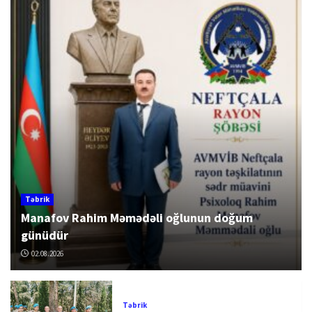
Təbrik
Manafov Rahim Məmədəli oğlunun doğum
günüdür
02.08.2026
Təbrik