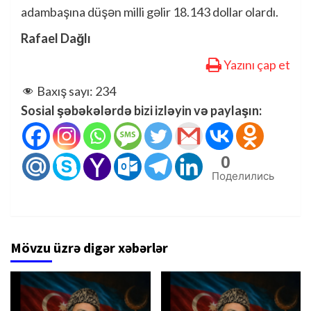
adambaşına düşən milli gəlir 18.143 dollar olardı.
Rafael Dağlı
Yazını çap et
Baxış sayı:
234
Sosial şəbəkələrdə bizi izləyin və paylaşın:
0
Поделились
Mövzu üzrə digər xəbərlər