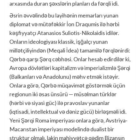
arxasında duran şəxslərin planları da fərqli idi.
Əsrin əvvəlində bu layihənin memarları yunan
diplomat və mütəfəkkir İon Draqumis ilə hərbi
kəşfiyyatçı Atanasios Suliotis-Nikolaidis idilər.
Onların ideologiyası klassik, işğalçı yunan
millətçiliyindən (Meqali İdea) tamamilə fərqlənirdi:
Qərbə qarşı Şərq cəbhəsi. Onlar hesab edirdilər ki,
Avropa dövlətləri kapitalizm və imperializmlə Şərqi
(Balkanları və Anadolunu) məhv etmək istəyir.
Onlara görə, Qərbə müqavimət göstərmək üçün
regionun iki əsas ünsürü — müsəlman türklər
(hərbi və siyasi güc) ilə pravoslav yunanlar
(iqtisadi, intellektual və dəniz gücü) birləşməli idi.
Yeni Şərqi Roma imperiyası onlara görə, Avstriya-
Macarıstan imperiyası modelində dualist bir
struktur olmalı, lakin mahiyyətcə qədim Bizansın