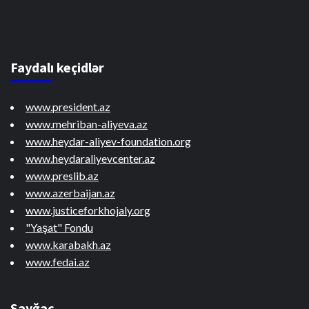
Faydalı keçidlər
www.president.az
www.mehriban-aliyeva.az
www.heydar-aliyev-foundation.org
www.heydaraliyevcenter.az
www.preslib.az
www.azerbaijan.az
www.justiceforkhojaly.org
"Yaşat" Fondu
www.karabakh.az
www.fedai.az
Sayğac