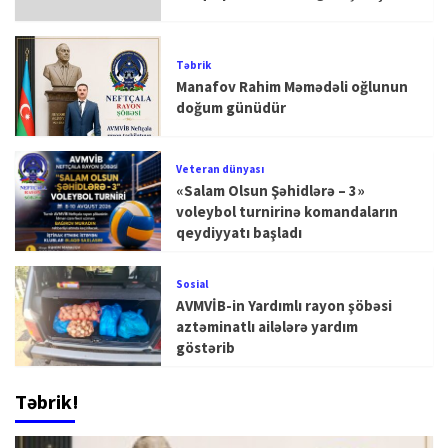
Təbrik
Manafov Rahim Məmədəli oğlunun
doğum günüdür
Veteran dünyası
«Salam Olsun Şəhidlərə – 3»
voleybol turnirinə komandaların
qeydiyyatı başladı
Sosial
AVMVİB-in Yardımlı rayon şöbəsi
aztəminatlı ailələrə yardım
göstərib
Təbrik!