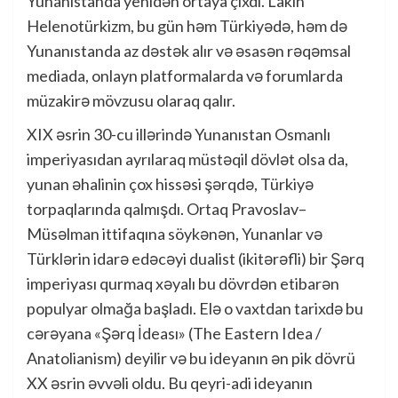
Yunanıstanda yenidən ortaya çıxdı. Lakin
Helenotürkizm, bu gün həm Türkiyədə, həm də
Yunanıstanda az dəstək alır və əsasən rəqəmsal
mediada, onlayn platformalarda və forumlarda
müzakirə mövzusu olaraq qalır.
XIX əsrin 30-cu illərində Yunanıstan Osmanlı
imperiyasıdan ayrılaraq müstəqil dövlət olsa da,
yunan əhalinin çox hissəsi şərqdə, Türkiyə
torpaqlarında qalmışdı. Ortaq Pravoslav–
Müsəlman ittifaqına söykənən, Yunanlar və
Türklərin idarə edəcəyi dualist (ikitərəfli) bir Şərq
imperiyası qurmaq xəyalı bu dövrdən etibarən
populyar olmağa başladı. Elə o vaxtdan tarixdə bu
cərəyana «Şərq İdeası» (The Eastern Idea /
Anatolianism) deyilir və bu ideyanın ən pik dövrü
XX əsrin əvvəli oldu. Bu qeyri-adi ideyanın