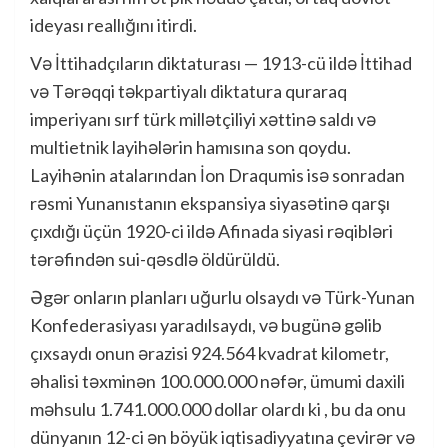
ideyası reallığını itirdi.
Və İttihadçıların diktaturası — 1913-cü ildə İttihad
və Tərəqqi təkpartiyalı diktatura quraraq
imperiyanı sırf türk millətçiliyi xəttinə saldı və
multietnik layihələrin hamısına son qoydu.
Layihənin atalarından İon Draqumis isə sonradan
rəsmi Yunanıstanın ekspansiya siyasətinə qarşı
çıxdığı üçün 1920-ci ildə Afinada siyasi rəqibləri
tərəfindən sui-qəsdlə öldürüldü.
Əgər onların planları uğurlu olsaydı və Türk-Yunan
Konfederasiyası yaradılsaydı, və bugünə gəlib
çıxsaydı onun ərazisi 924.564 kvadrat kilometr,
əhalisi təxminən 100.000.000 nəfər, ümumi daxili
məhsulu 1.741.000.000 dollar olardı ki , bu da onu
dünyanın 12-ci ən böyük iqtisadiyyatına çevirər və