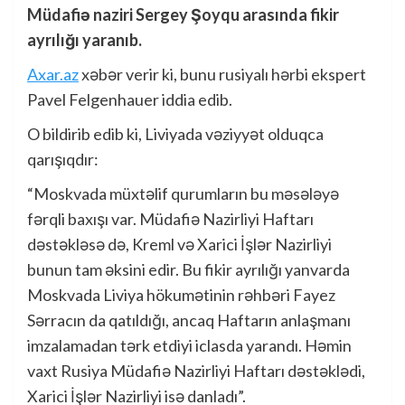
Müdafiə naziri Sergey Şoyqu arasında fikir
ayrılığı yaranıb.
Axar.az
xəbər verir ki, bunu rusiyalı hərbi ekspert
Pavel Felgenhauer iddia edib.
O bildirib edib ki, Liviyada vəziyyət olduqca
qarışıqdır:
“Moskvada müxtəlif qurumların bu məsələyə
fərqli baxışı var. Müdafiə Nazirliyi Haftarı
dəstəkləsə də, Kreml və Xarici İşlər Nazirliyi
bunun tam əksini edir. Bu fikir ayrılığı yanvarda
Moskvada Liviya hökumətinin rəhbəri Fayez
Sərracın da qatıldığı, ancaq Haftarın anlaşmanı
imzalamadan tərk etdiyi iclasda yarandı. Həmin
vaxt Rusiya Müdafiə Nazirliyi Haftarı dəstəklədi,
Xarici İşlər Nazirliyi isə danladı”.