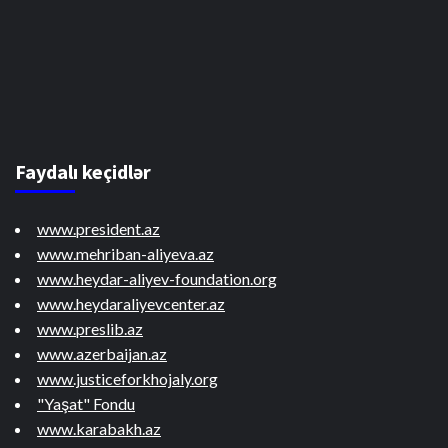
Faydalı keçidlər
www.president.az
www.mehriban-aliyeva.az
www.heydar-aliyev-foundation.org
www.heydaraliyevcenter.az
www.preslib.az
www.azerbaijan.az
www.justiceforkhojaly.org
"Yaşat" Fondu
www.karabakh.az