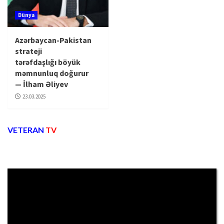
Dünya
Azərbaycan-Pakistan
strateji
tərəfdaşlığı böyük
məmnunluq doğurur
— İlham Əliyev
23.03.2025
VETERAN
TV