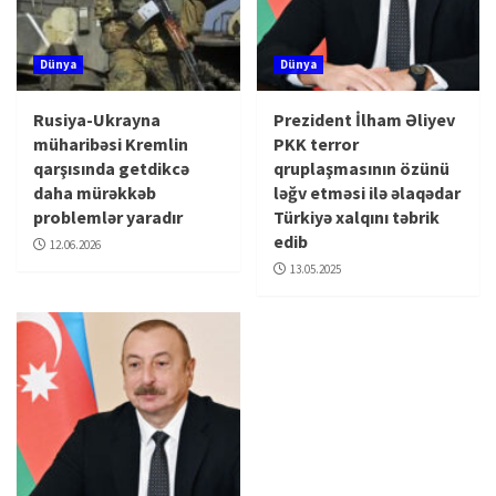
Dünya
Dünya
Rusiya-Ukrayna
Prezident İlham Əliyev
müharibəsi Kremlin
PKK terror
qarşısında getdikcə
qruplaşmasının özünü
daha mürəkkəb
ləğv etməsi ilə əlaqədar
problemlər yaradır
Türkiyə xalqını təbrik
edib
12.06.2026
13.05.2025