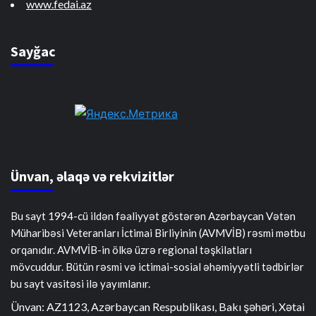
www.fedai.az
Sayğac
Ünvan, əlaqə və rekvizitlər
Bu sayt 1994-cü ildən fəaliyyət göstərən Azərbaycan Vətən
Müharibəsi Veteranları İctimai Birliyinin (AVMVİB) rəsmi mətbu
orqanıdır. AVMVİB-in ölkə üzrə regional təşkilatları
mövcuddur. Bütün rəsmi və ictimai-sosial əhəmiyyətli tədbirlər
bu sayt vasitəsi ilə yayımlanır.
Ünvan: AZ1123, Azərbaycan Respublikası, Bakı şəhəri, Xətai