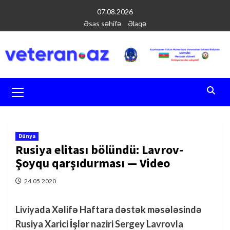
Перейти
07.08.2026
к
Əsas səhifə
Əlaqə
содержимому
Основное
меню
Dünya
Rusiya elitası bölündü: Lavrov-
Şoyqu qarşıdurması — Video
24.05.2020
Liviyada Xəlifə Haftara dəstək məsələsində
Rusiya Xarici İşlər naziri Sergey Lavrovla