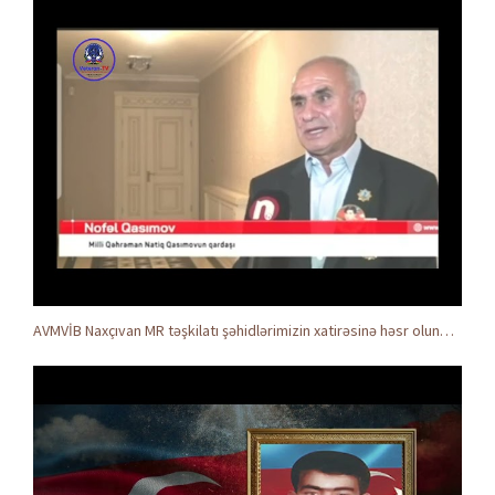
AVMVİB Naxçıvan MR təşkilatı şəhidlərimizin xatirəsinə həsr olunmuş tədbir keçirdi