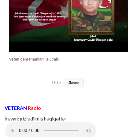
Vətən qəhrəmanları ilə ucalır
1
из
5
Далее
VETERAN
Radio
İrəvan: gizlədilmiş həqiqətlər