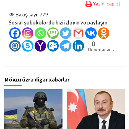
Yazını çap et
Baxış sayı:
779
Sosial şəbəkələrdə bizi izləyin və paylaşın:
0
Поделились
Mövzu üzrə digər xəbərlər