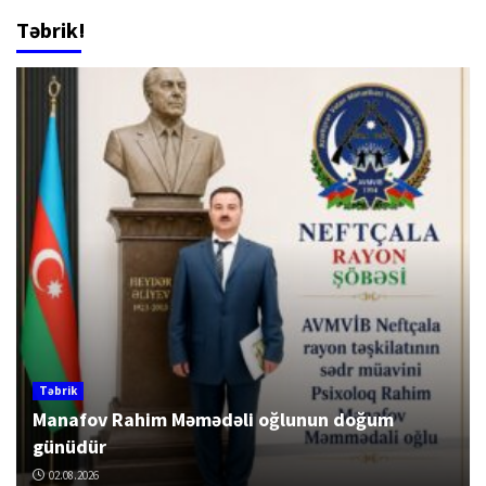
Təbrik!
Təbrik
Manafov Rahim Məmədəli oğlunun doğum
günüdür
02.08.2026