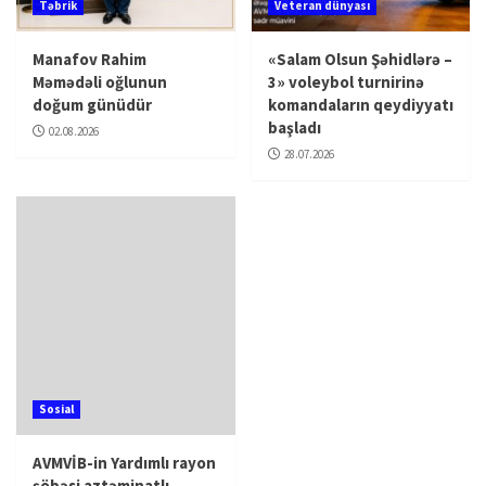
Təbrik
Veteran dünyası
Manafov Rahim
«Salam Olsun Şəhidlərə –
Məmədəli oğlunun
3» voleybol turnirinə
doğum günüdür
komandaların qeydiyyatı
başladı
02.08.2026
28.07.2026
Sosial
AVMVİB-in Yardımlı rayon
şöbəsi aztəminatlı