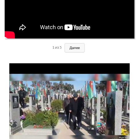
1
из
5
Далее