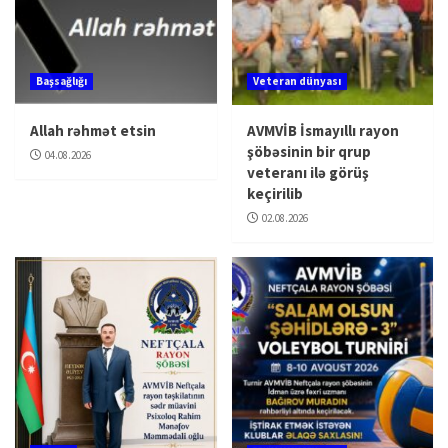
Başsağlığı
Veteran dünyası
Allah rəhmət etsin
AVMVİB İsmayıllı rayon
şöbəsinin bir qrup
04.08.2026
veteranı ilə görüş
keçirilib
02.08.2026