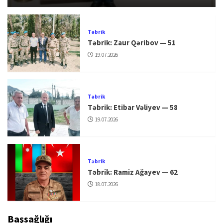
Təbrik
Təbrik: Zaur Qəribov — 51
19.07.2026
Təbrik
Təbrik: Etibar Vəliyev — 58
19.07.2026
Təbrik
Təbrik: Ramiz Ağayev — 62
18.07.2026
Başsağlığı