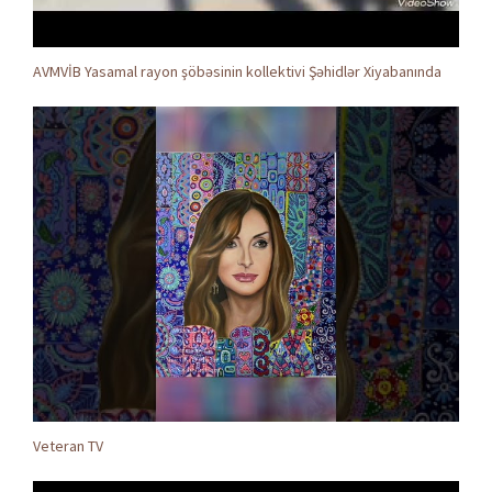
AVMVİB Yasamal rayon şöbəsinin kollektivi Şəhidlər Xiyabanında
Veteran TV