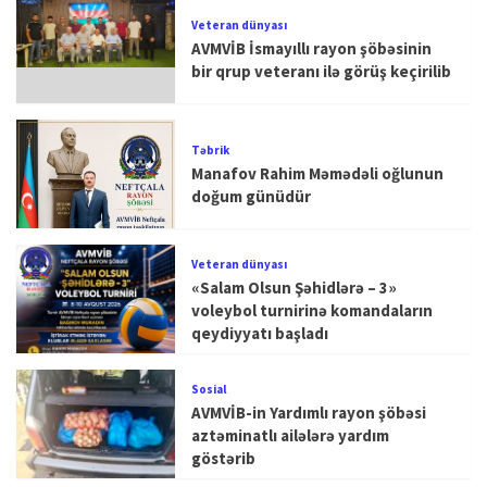
Veteran dünyası
AVMVİB İsmayıllı rayon şöbəsinin
bir qrup veteranı ilə görüş keçirilib
Təbrik
Manafov Rahim Məmədəli oğlunun
doğum günüdür
Veteran dünyası
«Salam Olsun Şəhidlərə – 3»
voleybol turnirinə komandaların
qeydiyyatı başladı
Sosial
AVMVİB-in Yardımlı rayon şöbəsi
aztəminatlı ailələrə yardım
göstərib