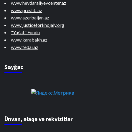
www.heydaraliyevcenter.az
www.preslib.az
www.azerbaijan.az
www.justiceforkhojaly.org
"Yaşat" Fondu
www.karabakh.az
www.fedai.az
Sayğac
Ünvan, əlaqə və rekvizitlər