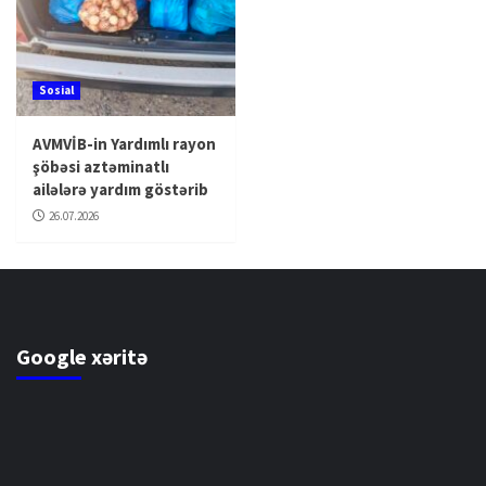
Sosial
AVMVİB-in Yardımlı rayon
şöbəsi aztəminatlı
ailələrə yardım göstərib
26.07.2026
Google xəritə