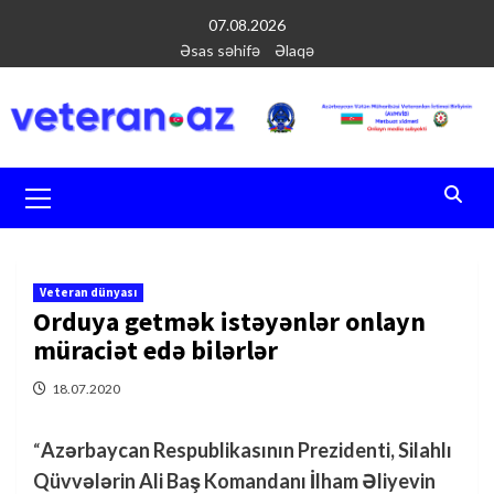
Перейти
07.08.2026
к
Əsas səhifə
Əlaqə
содержимому
Основное
меню
Veteran dünyası
Orduya getmək istəyənlər onlayn
müraciət edə bilərlər
18.07.2020
“
Azərbaycan Respublikasının Prezidenti, Silahlı
Qüvvələrin Ali Baş Komandanı İlham Əliyevin