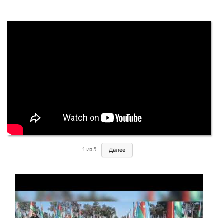
1
из
5
Далее