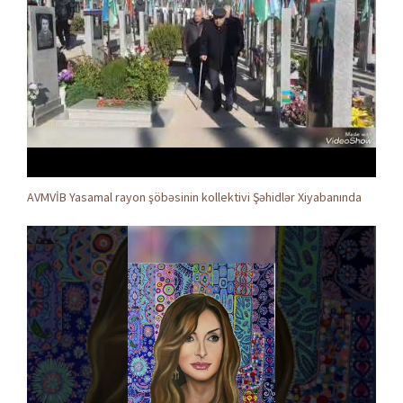
AVMVİB Yasamal rayon şöbəsinin kollektivi Şəhidlər Xiyabanında