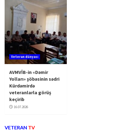
Veteran dünyası
AVMVİB-in «Dəmir
Yolları» şöbəsinin sədri
Kürdəmirdə
veteranlarla görüş
keçirib
16.07.2026
VETERAN
TV