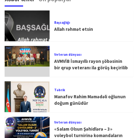
Başsağlığı
Allah rəhmət etsin
Veteran dünyası
AVMVİB İsmayıllı rayon şöbəsinin
bir qrup veteranı ilə görüş keçirilib
Təbrik
Manafov Rahim Məmədəli oğlunun
doğum günüdür
Veteran dünyası
«Salam Olsun Şəhidlərə – 3»
voleybol turnirinə komandaların