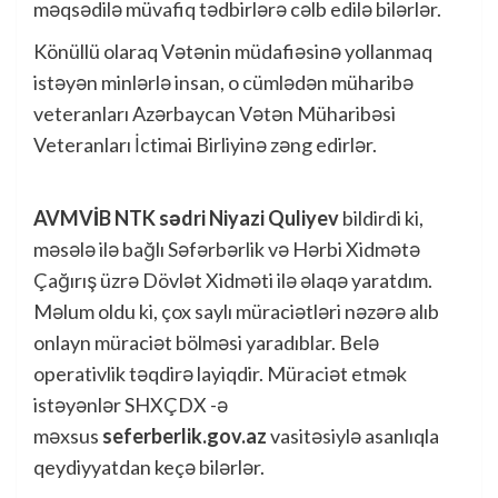
məqsədilə müvafiq tədbirlərə cəlb edilə bilərlər.
Könüllü olaraq Vətənin müdafiəsinə yollanmaq
istəyən minlərlə insan, o cümlədən müharibə
veteranları Azərbaycan Vətən Müharibəsi
Veteranları İctimai Birliyinə zəng edirlər.
AVMVİB NTK sədri Niyazi Quliyev
bildirdi ki,
məsələ ilə bağlı Səfərbərlik və Hərbi Xidmətə
Çağırış üzrə Dövlət Xidməti ilə əlaqə yaratdım.
Məlum oldu ki, çox saylı müraciətləri nəzərə alıb
onlayn müraciət bölməsi yaradıblar. Belə
operativlik təqdirə layiqdir. Müraciət etmək
istəyənlər SHXÇDX -ə
məxsus
seferberlik.gov.az
vasitəsiylə asanlıqla
qeydiyyatdan keçə bilərlər.