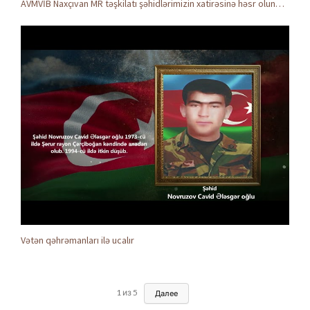
AVMVİB Naxçıvan MR təşkilatı şəhidlərimizin xatirəsinə həsr olunmuş tədbir keçirdi
Vətən qəhrəmanları ilə ucalır
1
из
5
Далее