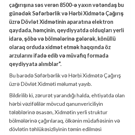
çağırışına səs verən 8500-ə yaxın vətəndaş bu
günədək Səfərbərlik və Hərbi Xidmətə Çağırış
üzrə Dövlət Xidmətinin aparatına elektron
qaydada, həmçinin, qeydiyyatda olduqları yerli
idarə, şöbə və bölmələrinə gələrək, könüllü
olaraq orduda xidmət etmək haqqında öz
arzularını ifadə edib və müvafiq formada
qeydiyyata alınıblar”.
Bu barədə Səfərbərlik və Hərbi Xidmətə Çağırış
üzrə Dövlət Xidməti məlumat yayıb.
Bildirilib ki, zərurət yarandığı halda, ehtiyatda olan
hərbi vəzifəlilər mövcud qanunvericiliyin
tələblərinə əsasən, Xidmətin yerli struktur
bölmələrinə çağırılaraq, ölkənin müdafiəsinin və
dövlətin təhlükəsizliyinin təmin edilməsi