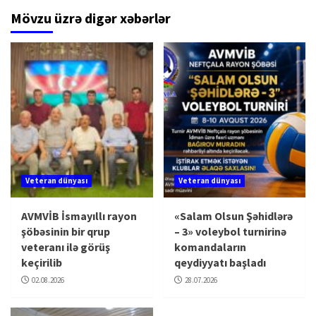
Mövzu üzrə digər xəbərlər
Veteran dünyası
Veteran dünyası
AVMVİB İsmayıllı rayon
«Salam Olsun Şəhidlərə
şöbəsinin bir qrup
– 3» voleybol turnirinə
veteranı ilə görüş
komandaların
keçirilib
qeydiyyatı başladı
02.08.2026
28.07.2026