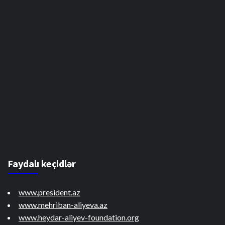
Faydalı keçidlər
www.president.az
www.mehriban-aliyeva.az
www.heydar-aliyev-foundation.org