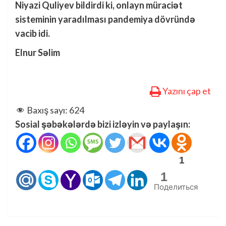
Niyazi Quliyev bildirdi ki, onlayn müraciət
sisteminin yaradılması pandemiya dövründə
vacib idi.
Elnur Səlim
Yazını çap et
Baxış sayı:
624
Sosial şəbəkələrdə bizi izləyin və paylaşın:
1
1
Поделиться