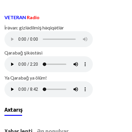
VETERAN
Radio
İrəvan: gizlədilmiş həqiqətlər
Qarabağ şikəstəsi
Ya Qarabağ ya ölüm!
Axtarış
Xəbər lenti
Ən populyar