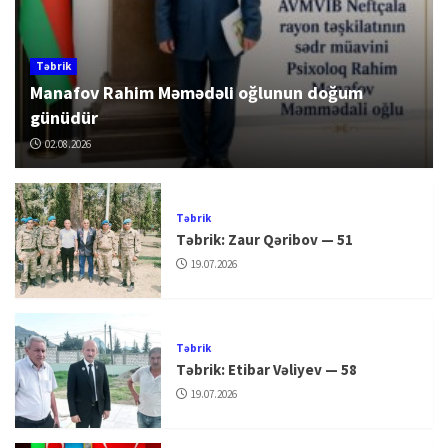
Təbrik
Manafov Rahim Məmədəli oğlunun doğum
günüdür
02.08.2026
Təbrik
Təbrik: Zaur Qəribov — 51
19.07.2026
Təbrik
Təbrik: Etibar Vəliyev — 58
19.07.2026