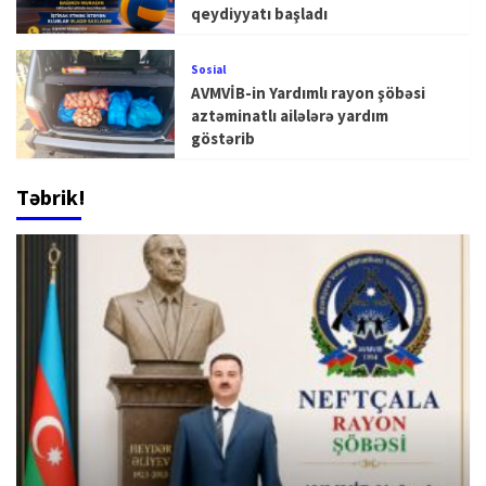
qeydiyyatı başladı
Sosial
AVMVİB-in Yardımlı rayon şöbəsi
aztəminatlı ailələrə yardım
göstərib
Təbrik!