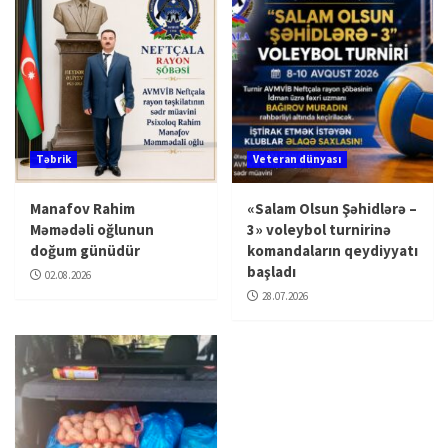
Təbrik
Veteran dünyası
Manafov Rahim
«Salam Olsun Şəhidlərə –
Məmədəli oğlunun
3» voleybol turnirinə
doğum günüdür
komandaların qeydiyyatı
başladı
02.08.2026
28.07.2026