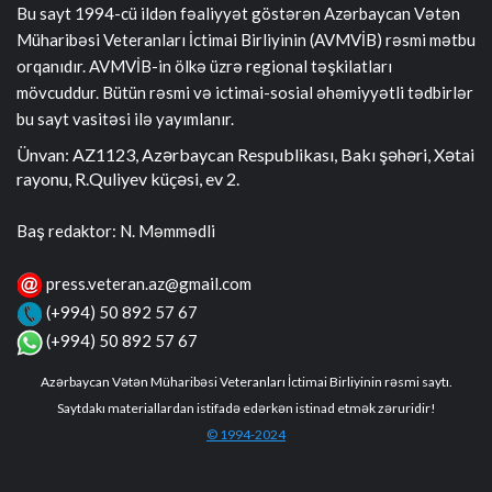
Bu sayt 1994-cü ildən fəaliyyət göstərən Azərbaycan Vətən
Müharibəsi Veteranları İctimai Birliyinin (AVMVİB) rəsmi mətbu
orqanıdır. AVMVİB-in ölkə üzrə regional təşkilatları
mövcuddur. Bütün rəsmi və ictimai-sosial əhəmiyyətli tədbirlər
bu sayt vasitəsi ilə yayımlanır.
Ünvan: AZ1123, Azərbaycan Respublikası, Bakı şəhəri, Xətai
rayonu, R.Quliyev küçəsi, ev 2.
Baş redaktor: N. Məmmədli
press.veteran.az@gmail.com
(+994) 50 892 57 67
(+994) 50 892 57 67
Azərbaycan Vətən Müharibəsi Veteranları İctimai Birliyinin rəsmi saytı.
Saytdakı materiallardan istifadə edərkən istinad etmək zəruridir!
© 1994-2024