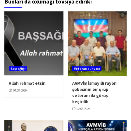
Bunları da oxumağı tövsiyə edirik:
Başsağlığı
Veteran dünyası
Allah rəhmət etsin
AVMVİB İsmayıllı rayon
şöbəsinin bir qrup
04.08.2026
veteranı ilə görüş
keçirilib
02.08.2026