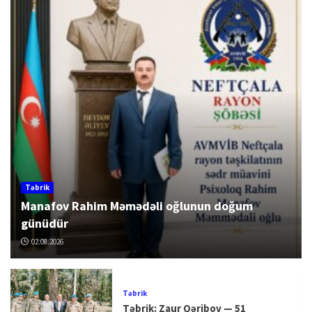
Təbrik
Manafov Rahim Məmədəli oğlunun doğum
günüdür
02.08.2026
Təbrik
Təbrik: Zaur Qəribov — 51