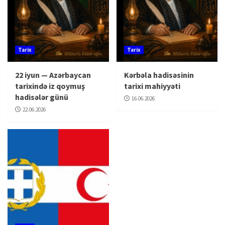
Tarix
Tarix
22 iyun — Azərbaycan
Kərbəla hadisəsinin
tarixində iz qoymuş
tarixi mahiyyəti
hadisələr günü
16.06.2026
22.06.2026