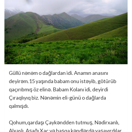
Güllü nənəm o dağlardan idi. Anamın anasını
deyirəm.15 yaşında babam onu istəyib, götürüb
qaçırıbmış öz elinə. Babam Kolanı idi, deyirdi
Çıraqlıyıq biz. Nənəmin eli-günü o dağlarda
qalmışdı.
Qohum,qardaşı Çaykəndden tutmuş, Nədirxanlı,
Alxaslı, Aşağı Xaç və başqa kəndlərdə yaşayırdılar.