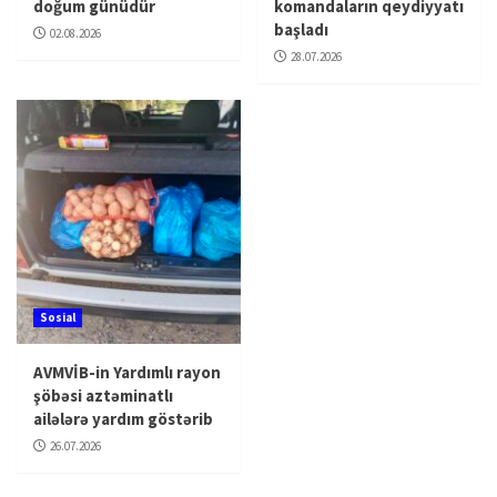
doğum günüdür
komandaların qeydiyyatı
başladı
02.08.2026
28.07.2026
Sosial
AVMVİB-in Yardımlı rayon
şöbəsi aztəminatlı
ailələrə yardım göstərib
26.07.2026