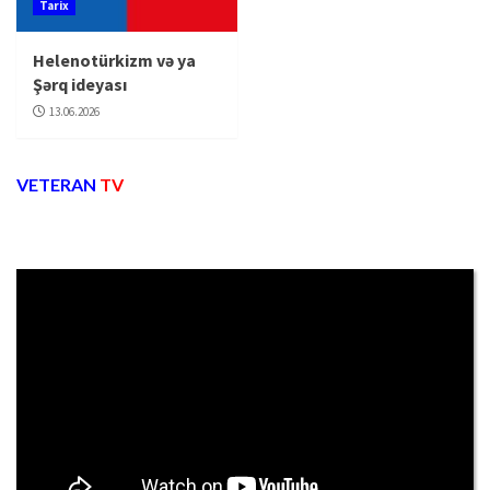
Tarix
Helenotürkizm və ya
Şərq ideyası
13.06.2026
VETERAN
TV