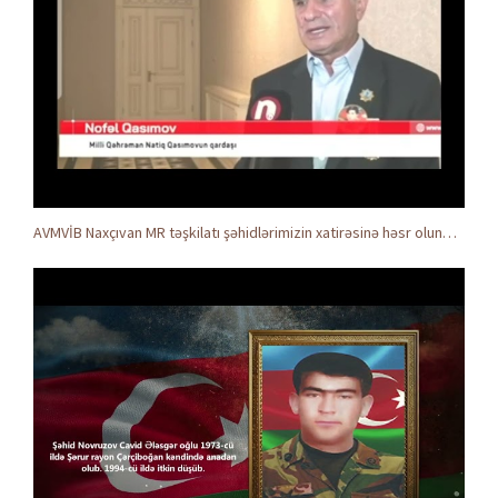
AVMVİB Naxçıvan MR təşkilatı şəhidlərimizin xatirəsinə həsr olunmuş tədbir keçirdi