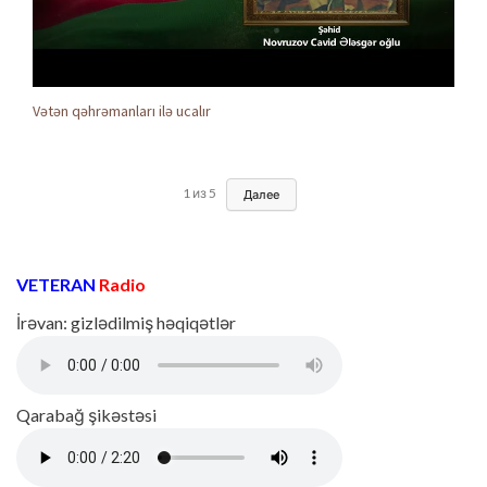
Vətən qəhrəmanları ilə ucalır
1
из
5
Далее
VETERAN
Radio
İrəvan: gizlədilmiş həqiqətlər
Qarabağ şikəstəsi