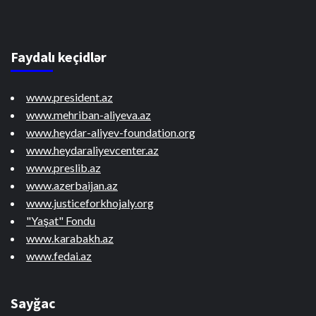
Faydalı keçidlər
www.president.az
www.mehriban-aliyeva.az
www.heydar-aliyev-foundation.org
www.heydaraliyevcenter.az
www.preslib.az
www.azerbaijan.az
www.justiceforkhojaly.org
"Yaşat" Fondu
www.karabakh.az
www.fedai.az
Sayğac