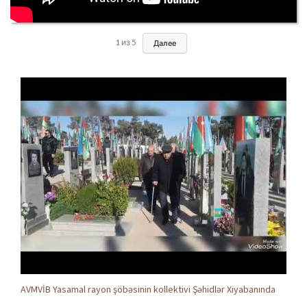
1
из
5
Далее
AVMVİB Yasamal rayon şöbəsinin kollektivi Şəhidlər Xiyabanında