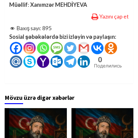
Müəllif
:
Xanımzər MEHDİYEVA
Yazını çap et
Baxış sayı:
895
Sosial şəbəkələrdə bizi izləyin və paylaşın:
0
Поделились
Mövzu üzrə digər xəbərlər