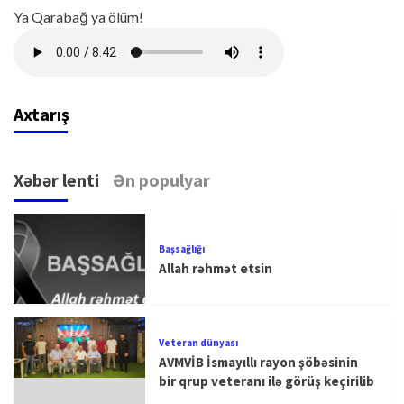
Ya Qarabağ ya ölüm!
Axtarış
Xəbər lenti
Ən populyar
Başsağlığı
Allah rəhmət etsin
Veteran dünyası
AVMVİB İsmayıllı rayon şöbəsinin
bir qrup veteranı ilə görüş keçirilib