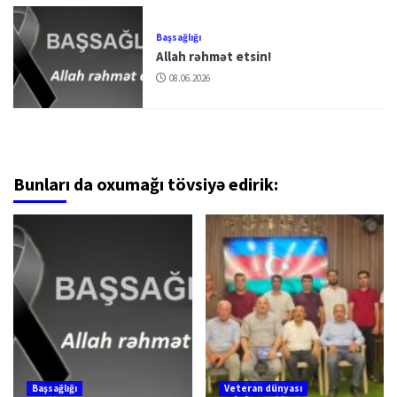
Başsağlığı
Allah rəhmət etsin!
08.06.2026
Bunları da oxumağı tövsiyə edirik:
Başsağlığı
Veteran dünyası