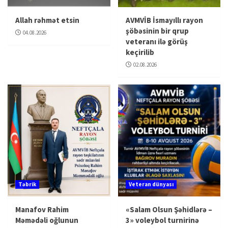
Allah rəhmət etsin
AVMVİB İsmayıllı rayon
şöbəsinin bir qrup
04.08.2026
veteranı ilə görüş
keçirilib
02.08.2026
Təbrik
Veteran dünyası
Manafov Rahim
«Salam Olsun Şəhidlərə –
Məmədəli oğlunun
3» voleybol turnirinə