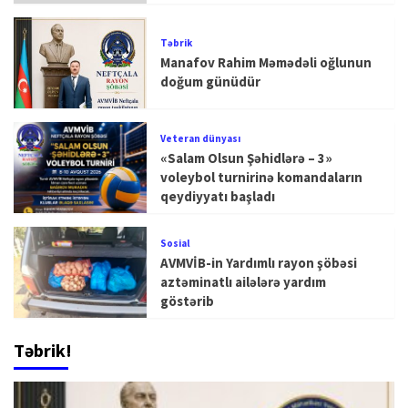
Təbrik
Manafov Rahim Məmədəli oğlunun
doğum günüdür
Veteran dünyası
«Salam Olsun Şəhidlərə – 3»
voleybol turnirinə komandaların
qeydiyyatı başladı
Sosial
AVMVİB-in Yardımlı rayon şöbəsi
aztəminatlı ailələrə yardım
göstərib
Təbrik!