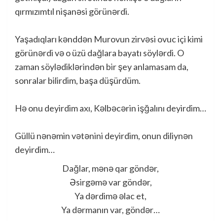
qırmızımtıl nişanəsi görünərdi.
Yaşadıqları kənddən Murovun zirvəsi ovuc içi kimi
görünərdi və o üzü dağlara bayatı söylərdi. O
zaman söylədiklərindən bir şey anlamasam da,
sonralar bilirdim, başa düşürdüm.
Hə onu deyirdim axı, Kəlbəcərin işğalını deyirdim…
Güllü nənəmin vətənini deyirdim, onun diliynən
deyirdim…
Dağlar, mənə qar göndər,
Əsirgəmə var göndər,
Ya dərdimə əlac et,
Ya dərmanın var, göndər…