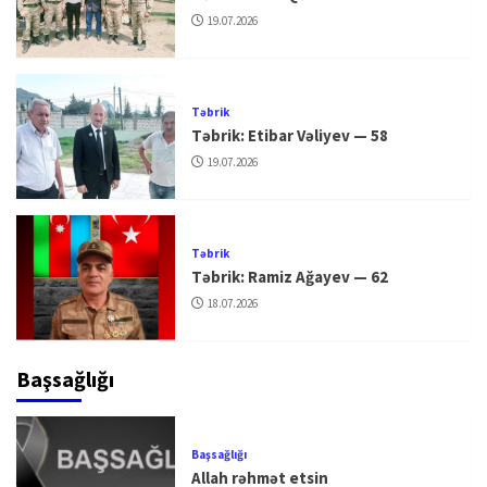
19.07.2026
Təbrik
Təbrik: Etibar Vəliyev — 58
19.07.2026
Təbrik
Təbrik: Ramiz Ağayev — 62
18.07.2026
Başsağlığı
Başsağlığı
Allah rəhmət etsin