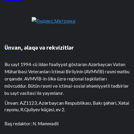
Ünvan, əlaqə və rekvizitlər
Bu sayt 1994-cü ildən fəaliyyət göstərən Azərbaycan Vətən
Müharibəsi Veteranları İctimai Birliyinin (AVMVİB) rəsmi mətbu
orqanıdır. AVMVİB-in ölkə üzrə regional təşkilatları
mövcuddur. Bütün rəsmi və ictimai-sosial əhəmiyyətli tədbirlər
bu sayt vasitəsi ilə yayımlanır.
Ünvan: AZ1123, Azərbaycan Respublikası, Bakı şəhəri, Xətai
rayonu, R.Quliyev küçəsi, ev 2.
Baş redaktor: N. Məmmədli