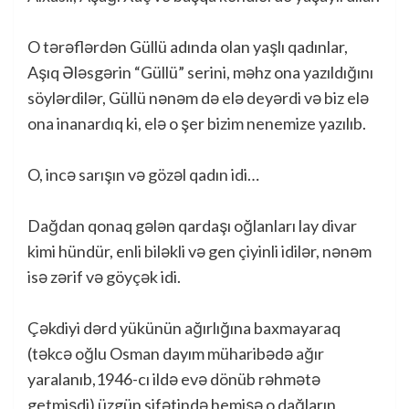
O tərəflərdən Güllü adında olan yaşlı qadınlar,
Aşıq Ələsgərin “Güllü” serini, məhz ona yazıldığını
söylərdilər, Güllü nənəm də elə deyərdi və biz elə
ona inanardıq ki, elə o şer bizim nenemize yazılıb.
O, incə sarışın və gözəl qadın idi…
Dağdan qonaq gələn qardaşı oğlanları lay divar
kimi hündür, enli biləkli və gen çiyinli idilər, nənəm
isə zərif və göyçək idi.
Çəkdiyi dərd yükünün ağırlığına baxmayaraq
(təkcə oğlu Osman dayım müharibədə ağır
yaralanıb,1946-cı ildə evə dönüb rəhmətə
getmişdi) üzgün sifətində hemişə o dağların