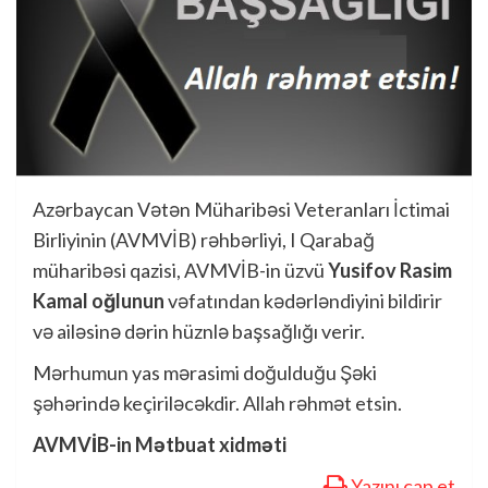
Azərbaycan Vətən Müharibəsi Veteranları İctimai
Birliyinin (AVMVİB) rəhbərliyi, I Qarabağ
müharibəsi qazisi, AVMVİB-in üzvü
Yusifov Rasim
Kamal oğlunun
vəfatından kədərləndiyini bildirir
və ailəsinə dərin hüznlə başsağlığı verir.
Mərhumun yas mərasimi doğulduğu Şəki
şəhərində keçiriləcəkdir. Allah rəhmət etsin.
AVMVİB-in Mətbuat xidməti
Yazını çap et