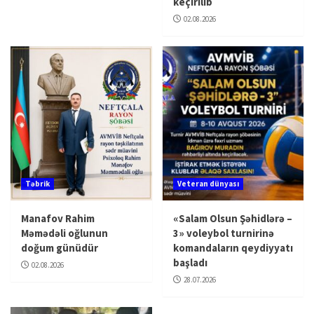
keçirilib
02.08.2026
Təbrik
Veteran dünyası
Manafov Rahim
«Salam Olsun Şəhidlərə –
Məmədəli oğlunun
3» voleybol turnirinə
doğum günüdür
komandaların qeydiyyatı
başladı
02.08.2026
28.07.2026