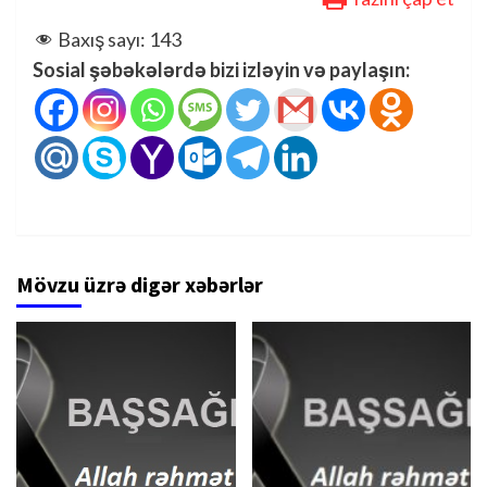
Baxış sayı:
143
Sosial şəbəkələrdə bizi izləyin və paylaşın:
Mövzu üzrə digər xəbərlər