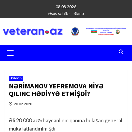
Перейти
08.08.2026
к
Əsas səhifə
Əlaqə
содержимому
Основное
меню
AVMVİB
NƏRİMANOV YEFREMOVA NİYƏ
QILINC HƏDİYYƏ ETMİŞDİ?
20.02.2020
Əli 20.000 azərbaycanlının qanına bulaşan general
mükafatlandırılmışdı