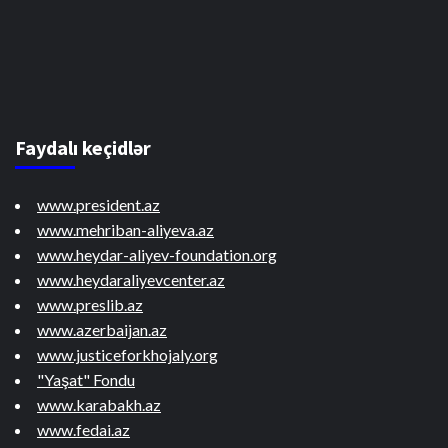
Faydalı keçidlər
www.president.az
www.mehriban-aliyeva.az
www.heydar-aliyev-foundation.org
www.heydaraliyevcenter.az
www.preslib.az
www.azerbaijan.az
www.justiceforkhojaly.org
"Yaşat" Fondu
www.karabakh.az
www.fedai.az