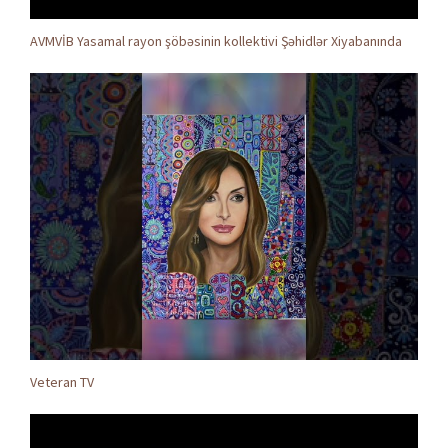
AVMVİB Yasamal rayon şöbəsinin kollektivi Şəhidlər Xiyabanında
Veteran TV