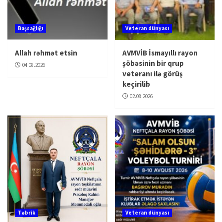
Başsağlığı
Veteran dünyası
Allah rəhmət etsin
AVMVİB İsmayıllı rayon
şöbəsinin bir qrup
04.08.2026
veteranı ilə görüş
keçirilib
02.08.2026
Təbrik
Veteran dünyası