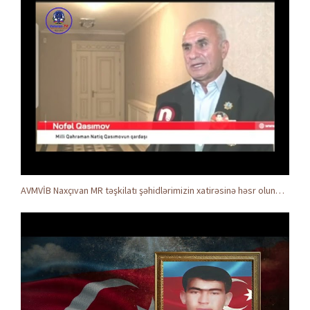
AVMVİB Naxçıvan MR təşkilatı şəhidlərimizin xatirəsinə həsr olunmuş tədbir keçirdi