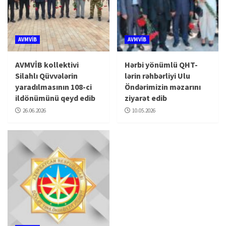
AVMVİB
AVMVİB
AVMVİB kollektivi
Hərbi yönümlü QHT-
Silahlı Qüvvələrin
lərin rəhbərliyi Ulu
yaradılmasının 108-ci
Öndərimizin məzarını
ildönümünü qeyd edib
ziyarət edib
26.06.2026
10.05.2026