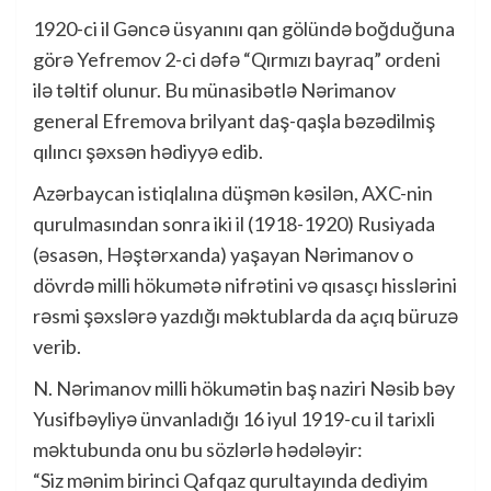
1920-ci il Gəncə üsyanını qan gölündə boğduğuna
görə Yefremov 2-ci dəfə “Qırmızı bayraq” ordeni
ilə təltif olunur. Bu münasibətlə Nərimanov
general Efremova brilyant daş-qaşla bəzədilmiş
qılıncı şəxsən hədiyyə edib.
Azərbaycan istiqlalına düşmən kəsilən, AXC-nin
qurulmasından sonra iki il (1918-1920) Rusiyada
(əsasən, Həştərxanda) yaşayan Nərimanov o
dövrdə milli hökumətə nifrətini və qısasçı hisslərini
rəsmi şəxslərə yazdığı məktublarda da açıq büruzə
verib.
N. Nərimanov milli hökumətin baş naziri Nəsib bəy
Yusifbəyliyə ünvanladığı 16 iyul 1919-cu il tarixli
məktubunda onu bu sözlərlə hədələyir:
“Siz mənim birinci Qafqaz qurultayında dediyim