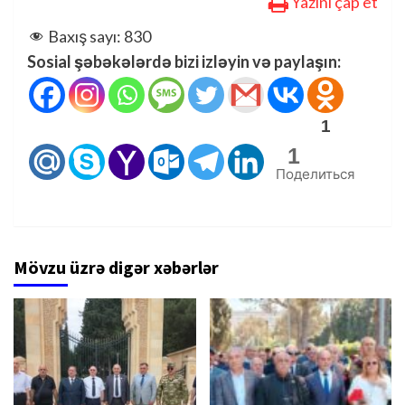
Yazını çap et
Baxış sayı:
830
Sosial şəbəkələrdə bizi izləyin və paylaşın:
1
1
Поделиться
Mövzu üzrə digər xəbərlər