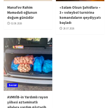
Manafov Rahim
«Salam Olsun Şəhidlərə –
Məmədəli oğlunun
3» voleybol turnirinə
doğum günüdür
komandaların qeydiyyatı
başladı
02.08.2026
28.07.2026
Sosial
AVMVİB-in Yardımlı rayon
şöbəsi aztəminatlı
ailələrə yardım göstərib