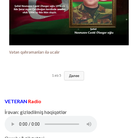
Vətən qəhrəmanları ilə ucalır
1
из
5
Далее
VETERAN
Radio
İrəvan: gizlədilmiş həqiqətlər