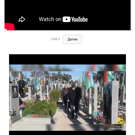
1
из
5
Далее