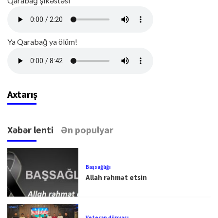
Qarabağ şikəstəsi
Ya Qarabağ ya ölüm!
Axtarış
Xəbər lenti
Ən populyar
Başsağlığı
Allah rəhmət etsin
Veteran dünyası