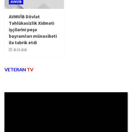
AVMVİB
AVMVİB Dövlət
Təhlükəsizlik Xidməti
işçilərini peşə
bayramları münasibəti
ilə təbrik etdi
28.03.2026
VETERAN
TV