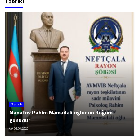
Təbrik!
Təbrik
Manafov Rahim Məmədəli oğlunun doğum
günüdür
02.08.2026