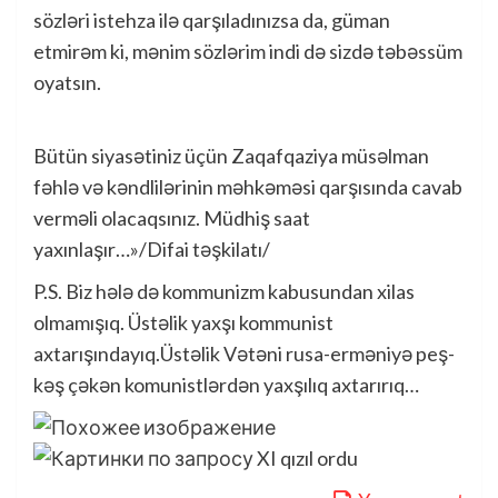
sözləri istehza ilə qarşıladınızsa da, güman
etmirəm ki, mənim sözlərim indi də sizdə təbəssüm
oyatsın.
Bütün siyasətiniz üçün Zaqafqaziya müsəlman
fəhlə və kəndlilərinin məhkəməsi qarşısında cavab
verməli olacaqsınız. Müdhiş saat
yaxınlaşır…»/Difai təşkilatı/
P.S. Biz hələ də kommunizm kabusundan xilas
olmamışıq. Üstəlik yaxşı kommunist
axtarışındayıq.Üstəlik Vətəni rusa-erməniyə peş-
kəş çəkən komunistlərdən yaxşılıq axtarırıq…