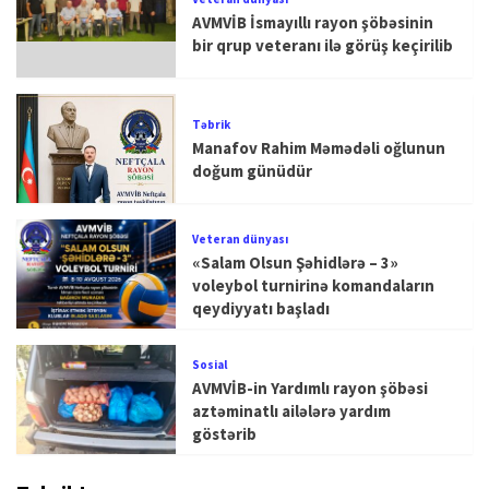
AVMVİB İsmayıllı rayon şöbəsinin
bir qrup veteranı ilə görüş keçirilib
Təbrik
Manafov Rahim Məmədəli oğlunun
doğum günüdür
Veteran dünyası
«Salam Olsun Şəhidlərə – 3»
voleybol turnirinə komandaların
qeydiyyatı başladı
Sosial
AVMVİB-in Yardımlı rayon şöbəsi
aztəminatlı ailələrə yardım
göstərib