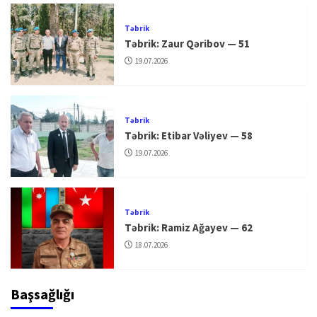
Təbrik
Təbrik: Zaur Qəribov — 51
19.07.2026
Təbrik
Təbrik: Etibar Vəliyev — 58
19.07.2026
Təbrik
Təbrik: Ramiz Ağayev — 62
18.07.2026
Başsağlığı