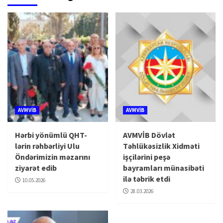
AVMVİB
AVMVİB
Hərbi yönümlü QHT-
AVMVİB Dövlət
lərin rəhbərliyi Ulu
Təhlükəsizlik Xidməti
Öndərimizin məzarını
işçilərini peşə
ziyarət edib
bayramları münasibəti
ilə təbrik etdi
10.05.2026
28.03.2026