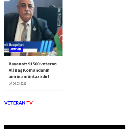
AVMVİB
Bəyanat: 91500 veteran
Ali Baş Komandanın
əmrinə müntəzirdir!
06.03.2026
VETERAN
TV