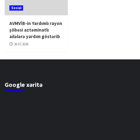
Sosial
AVMVİB-in Yardımlı rayon
şöbəsi aztəminatlı
ailələrə yardım göstərib
26.07.2026
Google xəritə