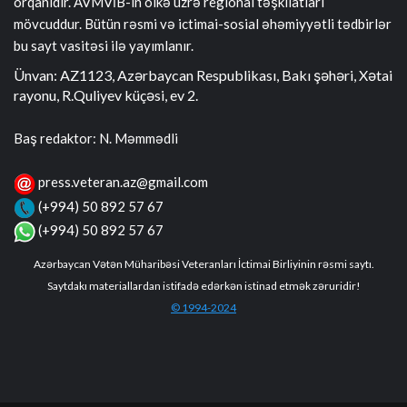
orqanıdır. AVMVİB-in ölkə üzrə regional təşkilatları
mövcuddur. Bütün rəsmi və ictimai-sosial əhəmiyyətli tədbirlər
bu sayt vasitəsi ilə yayımlanır.
Ünvan: AZ1123, Azərbaycan Respublikası, Bakı şəhəri, Xətai
rayonu, R.Quliyev küçəsi, ev 2.
Baş redaktor: N. Məmmədli
press.veteran.az@gmail.com
(+994) 50 892 57 67
(+994) 50 892 57 67
Azərbaycan Vətən Müharibəsi Veteranları İctimai Birliyinin rəsmi saytı.
Saytdakı materiallardan istifadə edərkən istinad etmək zəruridir!
© 1994-2024