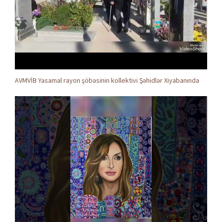
AVMVİB Yasamal rayon şöbəsinin kollektivi Şəhidlər Xiyabanında