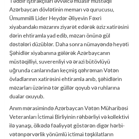
Tədbir iştirakçıları əvvəlcə müasir müstəqil
Azərbaycan dövlətinin memarı və qurucusu,
Ümummilli Lider Heydər Əliyevin Fəxri
xiyabandakı məzarını ziyarət edərək əziz xatirəsini
dərin ehtiramla yad edib, məzarı önünə gül
dəstələri düzüblər. Daha sonra nümayəndə heyəti
Şəhidlər xiyabanına gələrək Azərbaycanın
müstəqilliyi, suverenliyi və ərazi bütövlüyü
uğrunda canlarından keçmiş qəhrəman Vətən
övladlarının xatirəsini ehtiramla anıb, şəhidlərin
məzarları üzərinə tər güllər qoyub və ruhlarına
dualar oxuyub.
Anım mərasimində Azərbaycan Vətən Müharibəsi
Veteranları İctimai Birliyinin rəhbərliyi və kollektivi
ilə yanaşı, ölkədə fəaliyyət göstərən digər hərbi-
vətənpərvərlik yönümlü ictimai təşkilatların