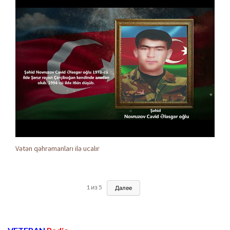
Vətən qəhrəmanları ilə ucalır
1
из
5
Далее