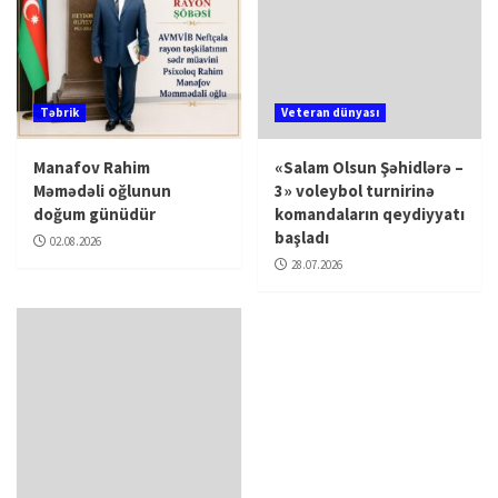
Təbrik
Veteran dünyası
Manafov Rahim
«Salam Olsun Şəhidlərə –
Məmədəli oğlunun
3» voleybol turnirinə
doğum günüdür
komandaların qeydiyyatı
başladı
02.08.2026
28.07.2026