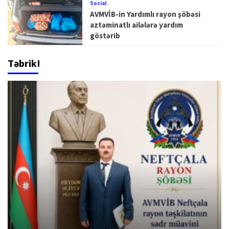
Sosial
AVMVİB-in Yardımlı rayon şöbəsi
aztəminatlı ailələrə yardım
göstərib
Təbrik!