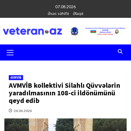
Перейти
07.08.2026
к
Əsas səhifə
Əlaqə
содержимому
Основное
меню
AVMVİB
AVMVİB kollektivi Silahlı Qüvvələrin
yaradılmasının 108-ci ildönümünü
qeyd edib
26.06.2026