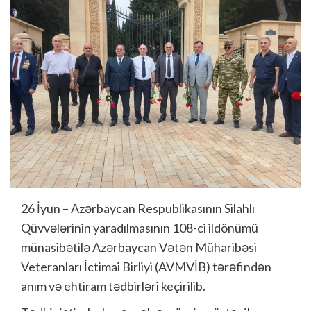
26 İyun – Azərbaycan Respublikasının Silahlı
Qüvvələrinin yaradılmasının 108-ci ildönümü
münasibətilə Azərbaycan Vətən Müharibəsi
Veteranları İctimai Birliyi (AVMVİB) tərəfindən
anım və ehtiram tədbirləri keçirilib.