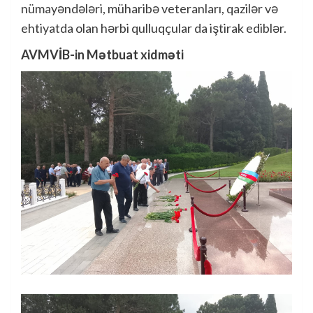
nümayəndələri, müharibə veteranları, qazilər və
ehtiyatda olan hərbi qulluqçular da iştirak ediblər.
AVMVİB-in Mətbuat xidməti