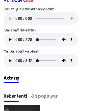
VETERAN
Radio
İrəvan: gizlədilmiş həqiqətlər
Qarabağ şikəstəsi
Ya Qarabağ ya ölüm!
Axtarış
Xəbər lenti
Ən populyar