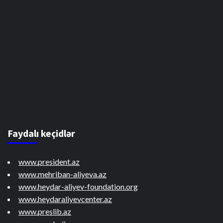
Faydalı keçidlər
www.president.az
www.mehriban-aliyeva.az
www.heydar-aliyev-foundation.org
www.heydaraliyevcenter.az
www.preslib.az