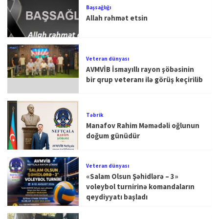
Başsağlığı
Allah rəhmət etsin
Veteran dünyası
AVMVİB İsmayıllı rayon şöbəsinin
bir qrup veteranı ilə görüş keçirilib
Təbrik
Manafov Rahim Məmədəli oğlunun
doğum günüdür
Veteran dünyası
«Salam Olsun Şəhidlərə – 3»
voleybol turnirinə komandaların
qeydiyyatı başladı