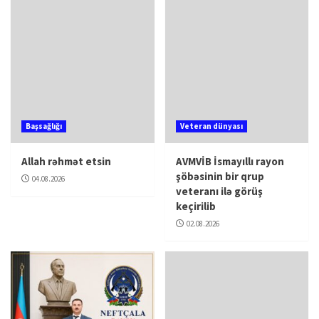
Başsağlığı
Veteran dünyası
Allah rəhmət etsin
AVMVİB İsmayıllı rayon
şöbəsinin bir qrup
04.08.2026
veteranı ilə görüş
keçirilib
02.08.2026