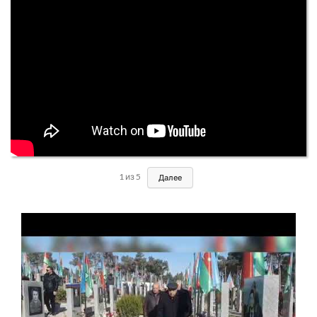
1
из
5
Далее