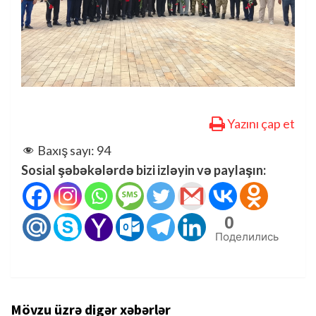
Yazını çap et
Baxış sayı:
94
Sosial şəbəkələrdə bizi izləyin və paylaşın:
0
Поделились
Mövzu üzrə digər xəbərlər