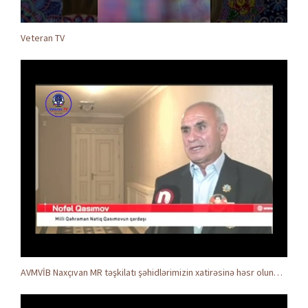
Veteran TV
AVMVİB Naxçıvan MR təşkilatı şəhidlərimizin xatirəsinə həsr olunmuş tədbir keçirdi