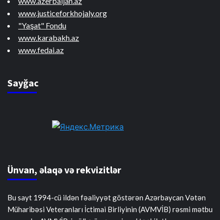
www.azerbaijan.az
www.justiceforkhojaly.org
"Yaşat" Fondu
www.karabakh.az
www.fedai.az
Sayğac
Ünvan, əlaqə və rekvizitlər
Bu sayt 1994-cü ildən fəaliyyət göstərən Azərbaycan Vətən
Müharibəsi Veteranları İctimai Birliyinin (AVMVİB) rəsmi mətbu