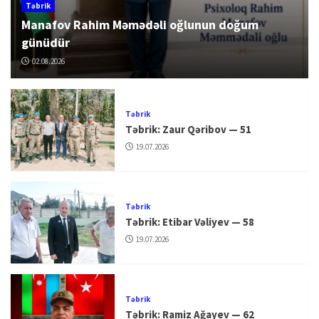
Təbrik
Manafov Rahim Məmədəli oğlunun doğum
günüdür
02.08.2026
Təbrik
Təbrik: Zaur Qəribov — 51
19.07.2026
Təbrik
Təbrik: Etibar Vəliyev — 58
19.07.2026
Təbrik
Təbrik: Ramiz Ağayev — 62