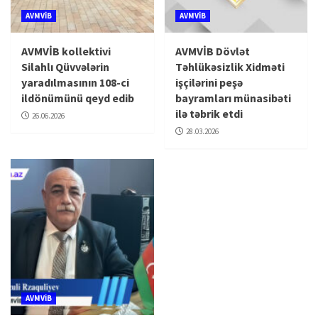
AVMVİB
AVMVİB
AVMVİB kollektivi
AVMVİB Dövlət
Silahlı Qüvvələrin
Təhlükəsizlik Xidməti
yaradılmasının 108-ci
işçilərini peşə
ildönümünü qeyd edib
bayramları münasibəti
ilə təbrik etdi
26.06.2026
28.03.2026
AVMVİB