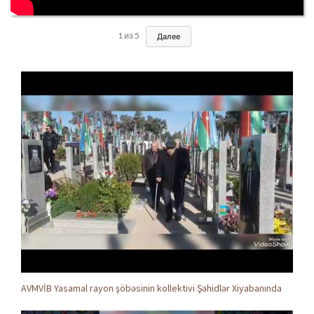
1
из
5
Далее
AVMVİB Yasamal rayon şöbəsinin kollektivi Şəhidlər Xiyabanında