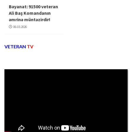
Bəyanat: 91500 veteran
Ali Baş Komandanın
əmrinə müntəzirdir!
06.03.2026
VETERAN
TV