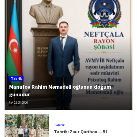
Təbrik
Manafov Rahim Məmədəli oğlunun doğum
günüdür
02.08.2026
Təbrik
Təbrik: Zaur Qəribov — 51