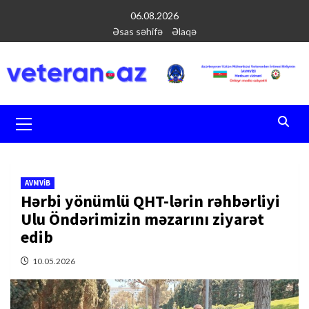
Перейти
06.08.2026
к
Əsas səhifə
Əlaqə
содержимому
Основное
меню
AVMVİB
Hərbi yönümlü QHT-lərin rəhbərliyi
Ulu Öndərimizin məzarını ziyarət
edib
10.05.2026