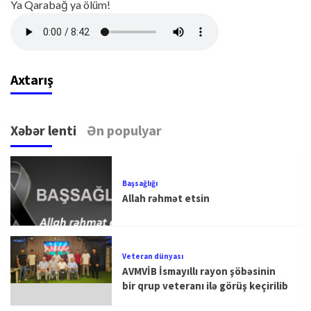
Ya Qarabağ ya ölüm!
Axtarış
Xəbər lenti
Ən populyar
Başsağlığı
Allah rəhmət etsin
Veteran dünyası
AVMVİB İsmayıllı rayon şöbəsinin
bir qrup veteranı ilə görüş keçirilib