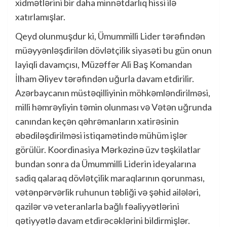
xidmətlərini bir daha minnətdarlıq hissi ilə
xatırlamışlar.
Qeyd olunmuşdur ki, Ümummilli Lider tərəfindən
müəyyənləşdirilən dövlətçilik siyasəti bu gün onun
layiqli davamçısı, Müzəffər Ali Baş Komandan
İlham Əliyev tərəfindən uğurla davam etdirilir.
Azərbaycanın müstəqilliyinin möhkəmləndirilməsi,
milli həmrəyliyin təmin olunması və Vətən uğrunda
canından keçən qəhrəmanların xatirəsinin
əbədiləşdirilməsi istiqamətində mühüm işlər
görülür. Koordinasiya Mərkəzinə üzv təşkilatlar
bundan sonra da Ümummilli Liderin ideyalarına
sadiq qalaraq dövlətçilik maraqlarının qorunması,
vətənpərvərlik ruhunun təbliği və şəhid ailələri,
qazilər və veteranlarla bağlı fəaliyyətlərini
qətiyyətlə davam etdirəcəklərini bildirmişlər.