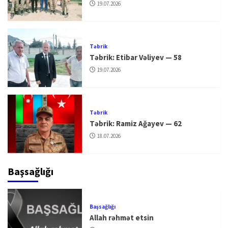
19.07.2026
Təbrik
Təbrik: Etibar Vəliyev — 58
19.07.2026
Təbrik
Təbrik: Ramiz Ağayev — 62
18.07.2026
Başsağlığı
Başsağlığı
Allah rəhmət etsin