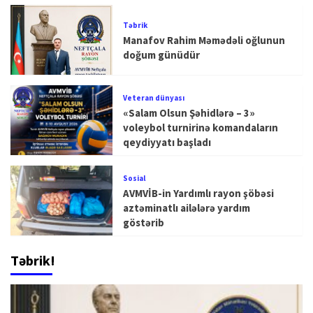
Təbrik
Manafov Rahim Məmədəli oğlunun
doğum günüdür
Veteran dünyası
«Salam Olsun Şəhidlərə – 3»
voleybol turnirinə komandaların
qeydiyyatı başladı
Sosial
AVMVİB-in Yardımlı rayon şöbəsi
aztəminatlı ailələrə yardım
göstərib
Təbrik!