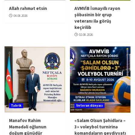
Allah rəhmət etsin
AVMVİB İsmayıllı rayon
şöbəsinin bir qrup
04.08.2026
veteranı ilə görüş
keçirilib
02.08.2026
Təbrik
Veteran dünyası
Manafov Rahim
«Salam Olsun Şəhidlərə –
Məmədəli oğlunun
3» voleybol turnirinə
doğum günüdür
komandaların qeydiyyatı