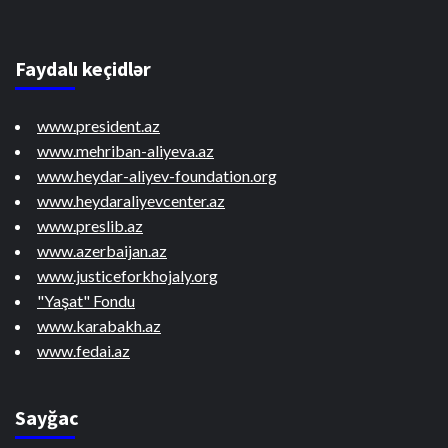
Faydalı keçidlər
www.president.az
www.mehriban-aliyeva.az
www.heydar-aliyev-foundation.org
www.heydaraliyevcenter.az
www.preslib.az
www.azerbaijan.az
www.justiceforkhojaly.org
"Yaşat" Fondu
www.karabakh.az
www.fedai.az
Sayğac