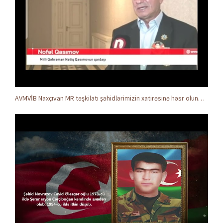
AVMVİB Naxçıvan MR təşkilatı şəhidlərimizin xatirəsinə həsr olunmuş tədbir keçirdi