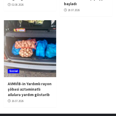
başladı
02.08.2026
28.07.2026
Sosial
AVMVİB-in Yardımlı rayon
şöbəsi aztəminatlı
ailələrə yardım göstərib
26.07.2026