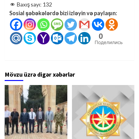
Baxış sayı:
132
Sosial şəbəkələrdə bizi izləyin və paylaşın:
0
Поделились
Mövzu üzrə digər xəbərlər