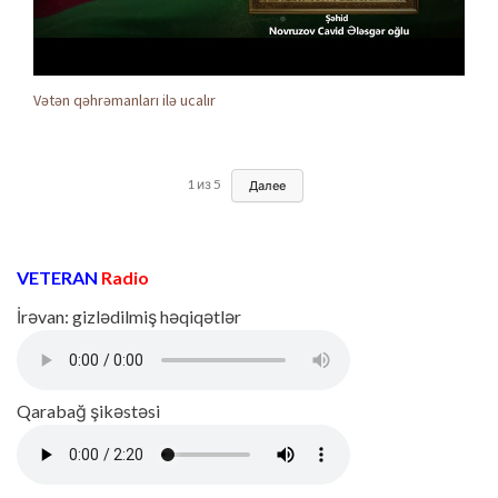
Vətən qəhrəmanları ilə ucalır
1
из
5
Далее
VETERAN
Radio
İrəvan: gizlədilmiş həqiqətlər
Qarabağ şikəstəsi