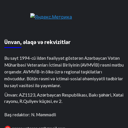
Ünvan, əlaqə və rekvizitlər
Bu sayt 1994-cü ildən fəaliyyət göstərən Azərbaycan Vətən
Müharibəsi Veteranları İctimai Birliyinin (AVMVİB) rəsmi mətbu
orqanıdır. AVMVİB-in ölkə üzrə regional təşkilatları
mövcuddur. Bütün rəsmi və ictimai-sosial əhəmiyyətli tədbirlər
bu sayt vasitəsi ilə yayımlanır.
Ünvan: AZ1123, Azərbaycan Respublikası, Bakı şəhəri, Xətai
rayonu, R.Quliyev küçəsi, ev 2.
Baş redaktor: N. Məmmədli