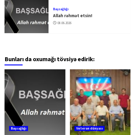
Başsağlığı
Allah rəhmət etsin!
08.06.2026
Bunları da oxumağı tövsiyə edirik:
Başsağlığı
Veteran dünyası