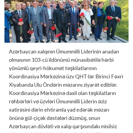
Azərbaycan xalqının Ümummilli Liderinin anadan
olmasının 103-cü ildönümü münasibətilə hərbi
yönümlü qeyri-hökumət təşkilatlarının
Koordinasiya Mərkəzinə üzv QHT-lər Birinci Fəxri
Xiyabanda Ulu Öndərin məzarını ziyarət ediblər.
Koordinasiya Mərkəzinə daxil olan təşkilatların
rəhbərləri və üzvləri Ümummilli Liderin əziz
xatirəsini dərin ehtiramla yad edərək məzarı
önünə gül-çiçək dəstələri düzmüş, onun
Azərbaycan dövləti və xalqı qarşısındakı misilsiz