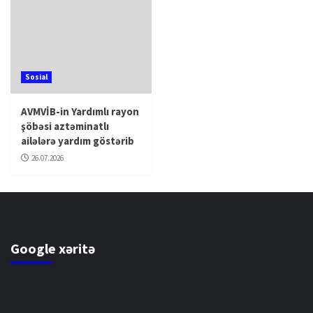
Sosial
AVMVİB-in Yardımlı rayon
şöbəsi aztəminatlı
ailələrə yardım göstərib
26.07.2026
Google xəritə