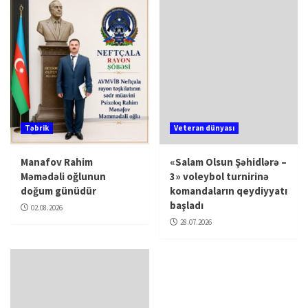
Təbrik
Veteran dünyası
Manafov Rahim
«Salam Olsun Şəhidlərə –
Məmədəli oğlunun
3» voleybol turnirinə
doğum günüdür
komandaların qeydiyyatı
başladı
02.08.2026
28.07.2026