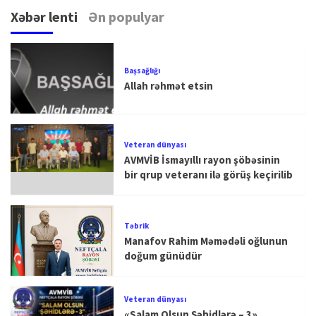
Xəbər lenti
Ən populyar
Başsağlığı
Allah rəhmət etsin
Veteran dünyası
AVMVİB İsmayıllı rayon şöbəsinin
bir qrup veteranı ilə görüş keçirilib
Təbrik
Manafov Rahim Məmədəli oğlunun
doğum günüdür
Veteran dünyası
«Salam Olsun Şəhidlərə – 3»