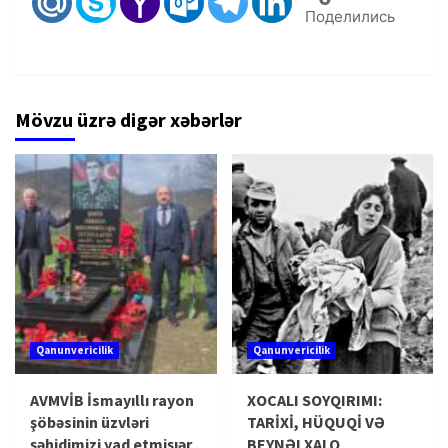
Поделились
Mövzu üzrə digər xəbərlər
Qanunvericilik
Qanunvericilik
AVMVİB İsmayıllı rayon
XOCALI SOYQIRIMI:
şöbəsinin üzvləri
TARİXİ, HÜQUQİ VƏ
şəhidimizi yad etmişıər
BEYNƏLXALQ