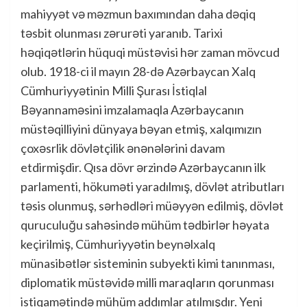
mahiyyət və məzmun baxımından daha dəqiq
təsbit olunması zərurəti yaranıb. Tarixi
həqiqətlərin hüquqi müstəvisi hər zaman mövcud
olub. 1918-ci il mayın 28-də Azərbaycan Xalq
Cümhuriyyətinin Milli Şurası İstiqlal
Bəyannaməsini imzalamaqla Azərbaycanın
müstəqilliyini dünyaya bəyan etmiş, xalqımızın
çoxəsrlik dövlətçilik ənənələrini davam
etdirmişdir. Qısa dövr ərzində Azərbaycanın ilk
parlamenti, hökuməti yaradılmış, dövlət atributları
təsis olunmuş, sərhədləri müəyyən edilmiş, dövlət
quruculuğu sahəsində mühüm tədbirlər həyata
keçirilmiş, Cümhuriyyətin beynəlxalq
münasibətlər sisteminin subyekti kimi tanınması,
diplomatik müstəvidə milli maraqların qorunması
istiqamətində mühüm addımlar atılmışdır. Yeni