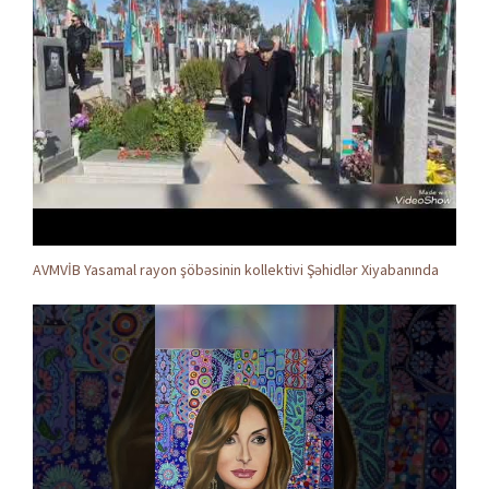
AVMVİB Yasamal rayon şöbəsinin kollektivi Şəhidlər Xiyabanında