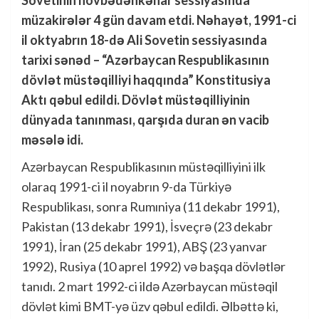
müzakirələr 4 gün davam etdi. Nəhayət, 1991-ci
il oktyabrın 18-də Ali Sovetin sessiyasında
tarixi sənəd – “Azərbaycan Respublikasının
dövlət müstəqilliyi haqqında” Konstitusiya
Aktı qəbul edildi. Dövlət müstəqilliyinin
dünyada tanınması, qarşıda duran ən vacib
məsələ idi.
Azərbaycan Respublikasının müstəqilliyini ilk
olaraq 1991-ci il noyabrın 9-da Türkiyə
Respublikası, sonra Rumıniya (11 dekabr 1991),
Pakistan (13 dekabr 1991), İsveçrə (23 dekabr
1991), İran (25 dekabr 1991), ABŞ (23 yanvar
1992), Rusiya (10 aprel 1992) və başqa dövlətlər
tanıdı. 2 mart 1992-ci ildə Azərbaycan müstəqil
dövlət kimi BMT-yə üzv qəbul edildi. Əlbəttə ki,