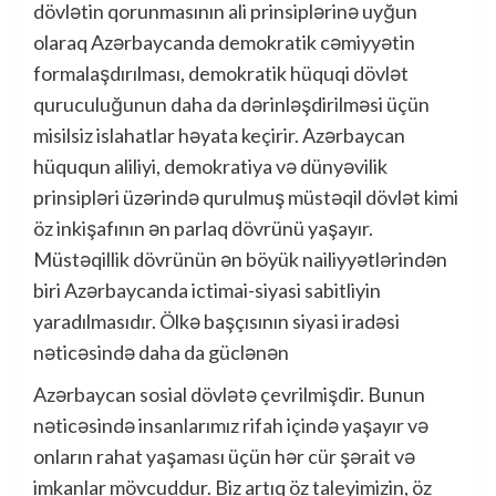
dövlətin qorunmasının ali prinsiplərinə uyğun
olaraq Azərbaycanda demokratik cəmiyyətin
formalaşdırılması, demokratik hüquqi dövlət
quruculuğunun daha da dərinləşdirilməsi üçün
misilsiz islahatlar həyata keçirir. Azərbaycan
hüququn aliliyi, demokratiya və dünyəvilik
prinsipləri üzərində qurulmuş müstəqil dövlət kimi
öz inkişafının ən parlaq dövrünü yaşayır.
Müstəqillik dövrünün ən böyük nailiyyətlərindən
biri Azərbaycanda ictimai-siyasi sabitliyin
yaradılmasıdır. Ölkə başçısının siyasi iradəsi
nəticəsində daha da güclənən
Azərbaycan sosial dövlətə çevrilmişdir. Bunun
nəticəsində insanlarımız rifah içində yaşayır və
onların rahat yaşaması üçün hər cür şərait və
imkanlar mövcuddur. Biz artıq öz taleyimizin, öz