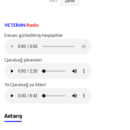
1
из
5
Далее
VETERAN
Radio
İrəvan: gizlədilmiş həqiqətlər
Qarabağ şikəstəsi
Ya Qarabağ ya ölüm!
Axtarış