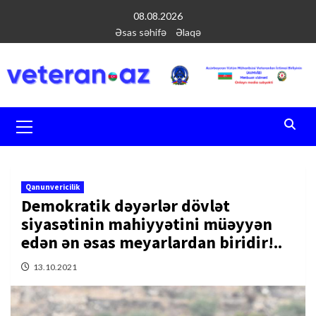
Перейти
08.08.2026
к
Əsas səhifə
Əlaqə
содержимому
Основное
меню
Qanunvericilik
Demokratik dəyərlər dövlət
siyasətinin mahiyyətini müəyyən
edən ən əsas meyarlardan biridir!..
13.10.2021