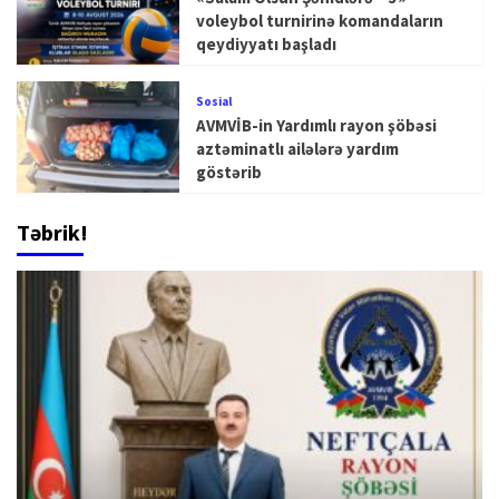
voleybol turnirinə komandaların
qeydiyyatı başladı
Sosial
AVMVİB-in Yardımlı rayon şöbəsi
aztəminatlı ailələrə yardım
göstərib
Təbrik!