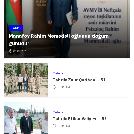
Təbrik
Manafov Rahim Məmədəli oğlunun doğum
günüdür
02.08.2026
Təbrik
Təbrik: Zaur Qəribov — 51
19.07.2026
Təbrik
Təbrik: Etibar Vəliyev — 58
19.07.2026