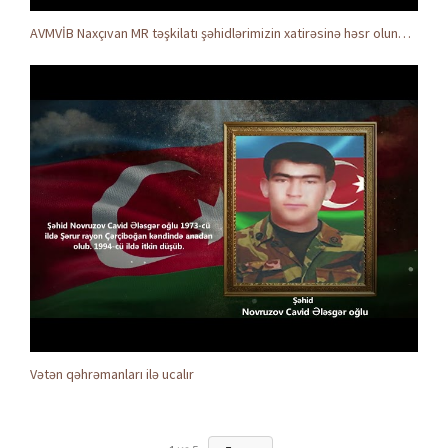
AVMVİB Naxçıvan MR təşkilatı şəhidlərimizin xatirəsinə həsr olunmuş tədbir keçirdi
Vətən qəhrəmanları ilə ucalır