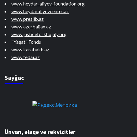
www.heydar-aliyev-foundation.org
www.heydaraliyevcenter.az
www.preslib.az
www.azerbaijan.az
www.justiceforkhojaly.org
"Yaşat" Fondu
www.karabakh.az
www.fedai.az
Sayğac
Ünvan, əlaqə və rekvizitlər