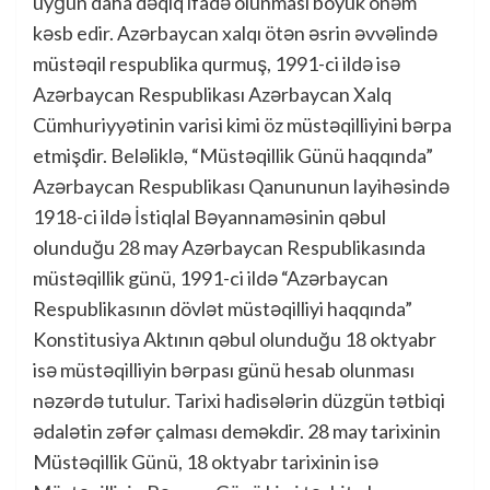
uyğun daha dəqiq ifadə olunması böyük önəm
kəsb edir. Azərbaycan xalqı ötən əsrin əvvəlində
müstəqil respublika qurmuş, 1991-ci ildə isə
Azərbaycan Respublikası Azərbaycan Xalq
Cümhuriyyətinin varisi kimi öz müstəqilliyini bərpa
etmişdir. Beləliklə, “Müstəqillik Günü haqqında”
Azərbaycan Respublikası Qanununun layihəsində
1918-ci ildə İstiqlal Bəyannaməsinin qəbul
olunduğu 28 may Azərbaycan Respublikasında
müstəqillik günü, 1991-ci ildə “Azərbaycan
Respublikasının dövlət müstəqilliyi haqqında”
Konstitusiya Aktının qəbul olunduğu 18 oktyabr
isə müstəqilliyin bərpası günü hesab olunması
nəzərdə tutulur. Tarixi hadisələrin düzgün tətbiqi
ədalətin zəfər çalması deməkdir. 28 may tarixinin
Müstəqillik Günü, 18 oktyabr tarixinin isə