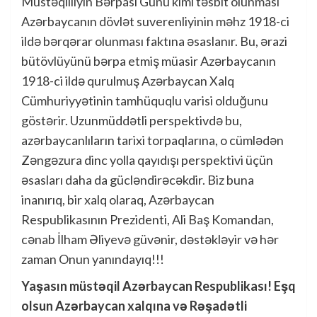
Müstəqilliyin Bərpası Günü kimi təsbit olunması
Azərbaycanın dövlət suverenliyinin məhz 1918-ci
ildə bərqərar olunması faktına əsaslanır. Bu, ərazi
bütövlüyünü bərpa etmiş müasir Azərbaycanın
1918-ci ildə qurulmuş Azərbaycan Xalq
Cümhuriyyətinin tamhüquqlu varisi olduğunu
göstərir. Uzunmüddətli perspektivdə bu,
azərbaycanlıların tarixi torpaqlarına, o cümlədən
Zəngəzura dinc yolla qayıdışı perspektivi üçün
əsasları daha da gücləndirəcəkdir. Biz buna
inanırıq, bir xalq olaraq, Azərbaycan
Respublikasının Prezidenti, Ali Baş Komandan,
cənab İlham Əliyevə güvənir, dəstəkləyir və hər
zaman Onun yanındayıq!!!
Yaşasın müstəqil Azərbaycan Respublikası! Eşq
olsun Azərbaycan xalqına və Rəşadətli