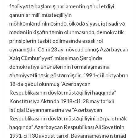
fəaliyyətə başlamış parlamentin qəbul etdiyi
qanunlar milli müstəqilliyin
möhkəmləndirilməsində, ölkədə siyasi, iqtisadi və
mədəni inkişafın təmin olunmasında, demokratik
prinsiplərin təsbit edilməsində əsaslı rol
oynamışdır. Cəmi 23 ay mövcud olmuş Azərbaycan
Xalq Cümhuriyyəti müsəlman Şərqində
demokratiya ənənələrinin formalaşmasına
əhəmiyyətli təsir göstərmişdir. 1991-ci il oktyabrın
18-də qəbul olunmuş “Azərbaycan
Respublikasının dövlət müstəqilliyi haqqında”
Konstitusiya Aktında 1918-ci il 28 may tarixli
İstiqlal Bəyannaməsinə və “Azərbaycan
Respublikasının dövlət müstəqilliyini bərpa etmək
haqqında” Azərbaycan Respublikası Ali Sovetinin
1991-ci il 30 avqust tarixli Bəyannaməsinə istinad