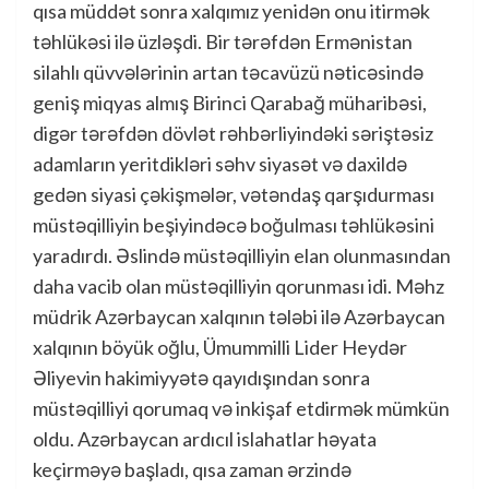
qısa müddət sonra xalqımız yenidən onu itirmək
təhlükəsi ilə üzləşdi. Bir tərəfdən Ermənistan
silahlı qüvvələrinin artan təcavüzü nəticəsində
geniş miqyas almış Birinci Qarabağ müharibəsi,
digər tərəfdən dövlət rəhbərliyindəki səriştəsiz
adamların yeritdikləri səhv siyasət və daxildə
gedən siyasi çəkişmələr, vətəndaş qarşıdurması
müstəqilliyin beşiyindəcə boğulması təhlükəsini
yaradırdı. Əslində müstəqilliyin elan olunmasından
daha vacib olan müstəqilliyin qorunması idi. Məhz
müdrik Azərbaycan xalqının tələbi ilə Azərbaycan
xalqının böyük oğlu, Ümummilli Lider Heydər
Əliyevin hakimiyyətə qayıdışından sonra
müstəqilliyi qorumaq və inkişaf etdirmək mümkün
oldu. Azərbaycan ardıcıl islahatlar həyata
keçirməyə başladı, qısa zaman ərzində