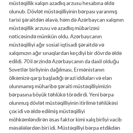
müstəqillik xalqın azadlıq arzusu hesabına əldə
olunub. Dövlət müstəqilliyinin bərpası yaranmış
tarixi şəraitdən əlavə, həm də Azərbaycan xalqının
müstəqillik arzusu və azadlıq mübarizəsi
nəticəsində mümkün oldu. Azərbaycanın
müstəqilliyi ağır sosial-iqtisadi şəraitdə və
xalqımızın ağır sınaqlardan keçdiyi bir dövrdə əldə
edildi. 70 il ərzində Azərbaycanın da daxil olduğu
Sovetlər birliyinin dağılması, Ermənistanın
ölkəmizə qarşı başladığı ərazi iddiaları və elan
olunmamış müharibə şəraiti müstəqilliyimizin
bərpasına böyük təhlükə törədirdi. Yeni bərpa
olunmuş dövlət müstəqilliyinin itirilmə təhlükəsi
çox idi və əldə edilmiş müstəqilliyi
möhkəmləndirən əsas faktor kimi xalq birliyi vacib
məsələlərdən biri idi. Müstəqilliyi bərpa etdikdən