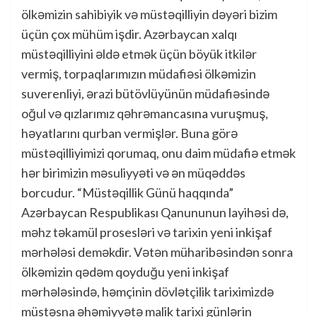
ölkəmizin sahibiyik və müstəqilliyin dəyəri bizim
üçün çox mühüm işdir. Azərbaycan xalqı
müstəqilliyini əldə etmək üçün böyük itkilər
vermiş, torpaqlarımızın müdafiəsi ölkəmizin
suverenliyi, ərazi bütövlüyünün müdafiəsində
oğul və qızlarımız qəhrəmancasına vuruşmuş,
həyatlarını qurban vermişlər. Buna görə
müstəqilliyimizi qorumaq, onu daim müdafiə etmək
hər birimizin məsuliyyəti və ən müqəddəs
borcudur. “Müstəqillik Günü haqqında”
Azərbaycan Respublikası Qanununun layihəsi də,
məhz təkamül prosesləri və tarixin yeni inkişaf
mərhələsi deməkdir. Vətən müharibəsindən sonra
ölkəmizin qədəm qoyduğu yeni inkişaf
mərhələsində, həmçinin dövlətçilik tariximizdə
müstəsna əhəmiyyətə malik tarixi günlərin