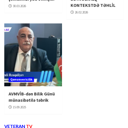
KONTEKSTDƏ TƏHLİL
30.03.2026
26.02.2026
Qanunvericilik
AVMVİB-dən Bilik Günü
münasibətilə təbrik
15.09.2025
VETERAN
TV