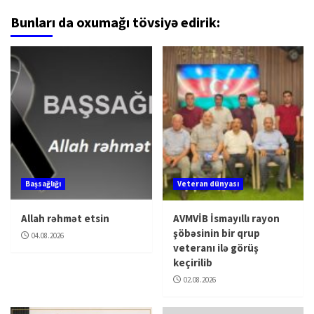
Bunları da oxumağı tövsiyə edirik:
Başsağlığı
Veteran dünyası
Allah rəhmət etsin
AVMVİB İsmayıllı rayon
şöbəsinin bir qrup
04.08.2026
veteranı ilə görüş
keçirilib
02.08.2026