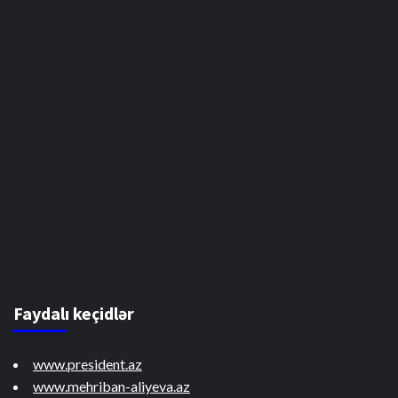
Faydalı keçidlər
www.president.az
www.mehriban-aliyeva.az