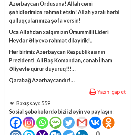
Azərbaycan Ordusuna! Allah cəmi
şəhidlərimizə rəhmət etsin! Allah yaralı hərbi
qulluqçularımıza şəfa versin!
Uca Allahdan xalqımızın Ümummilli Lideri
Heydər Əliyevə rəhmət diləyirik!..
Hər birimiz Azərbaycan Respublikasının
Prezidenti, Ali Baş Komandan, cənab İlham
Əliyevlə qürur duyuruq!!!…
Qarabağ Azərbaycandır!…
Yazını çap et
Baxış sayı:
559
Sosial şəbəkələrdə bizi izləyin və paylaşın:
0