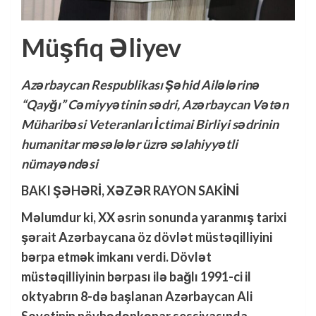
Müşfiq Əliyev
Azərbaycan Respublikası Şəhid Ailələrinə
“Qayğı” Cəmiyyətinin sədri, Azərbaycan Vətən
Müharibəsi Veteranları İctimai Birliyi sədrinin
humanitar məsələlər üzrə səlahiyyətli
nümayəndəsi
BAKI ŞƏHƏRİ, XƏZƏR RAYON SAKİNİ
Məlumdur ki, XX əsrin sonunda yaranmış tarixi
şərait Azərbaycana öz dövlət müstəqilliyini
bərpa etmək imkanı verdi. Dövlət
müstəqilliyinin bərpası ilə bağlı 1991-ci il
oktyabrın 8-də başlanan Azərbaycan Ali
Sovetinin növbədənkənar sessiyasında