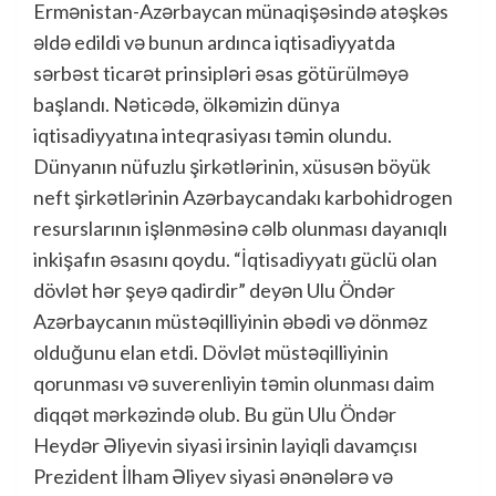
Ermənistan-Azərbaycan münaqişəsində atəşkəs
əldə edildi və bunun ardınca iqtisadiyyatda
sərbəst ticarət prinsipləri əsas götürülməyə
başlandı. Nəticədə, ölkəmizin dünya
iqtisadiyyatına inteqrasiyası təmin olundu.
Dünyanın nüfuzlu şirkətlərinin, xüsusən böyük
neft şirkətlərinin Azərbaycandakı karbohidrogen
resurslarının işlənməsinə cəlb olunması dayanıqlı
inkişafın əsasını qoydu. “İqtisadiyyatı güclü olan
dövlət hər şeyə qadirdir” deyən Ulu Öndər
Azərbaycanın müstəqilliyinin əbədi və dönməz
olduğunu elan etdi. Dövlət müstəqilliyinin
qorunması və suverenliyin təmin olunması daim
diqqət mərkəzində olub. Bu gün Ulu Öndər
Heydər Əliyevin siyasi irsinin layiqli davamçısı
Prezident İlham Əliyev siyasi ənənələrə və