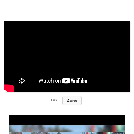
1
из
5
Далее