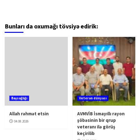
Bunları da oxumağı tövsiyə edirik:
Başsağlığı
Veteran dünyası
Allah rəhmət etsin
AVMVİB İsmayıllı rayon
şöbəsinin bir qrup
04.08.2026
veteranı ilə görüş
keçirilib