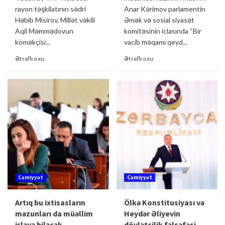
rayon təşkilatının sədri
Anar Kərimov parlamentin
Həbib Misirov, Millət vəkili
Əmək və sosial siyasət
Aqil Məmmədovun
komitəsinin iclasında “Bir
köməkçisi...
vacib məqamı qeyd...
Ətraflı oxu
Ətraflı oxu
Cəmiyyət
Cəmiyyət
Artıq bu ixtisasların
Ölkə Konstitusiyası və
məzunları da müəllim
Heydər Əliyevin
işləyə biləcək
dövlətçilik fəlsəfəsi –