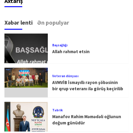
Axtarış
Xəbər lenti
Ən populyar
Başsağlığı
Allah rəhmət etsin
Veteran dünyası
AVMVİB İsmayıllı rayon şöbəsinin
bir qrup veteranı ilə görüş keçirilib
Təbrik
Manafov Rahim Məmədəli oğlunun
doğum günüdür