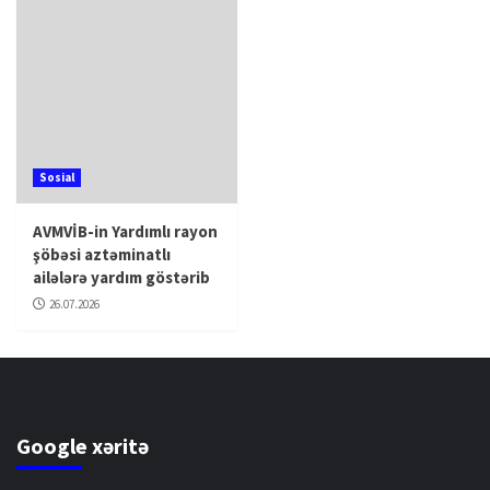
Sosial
AVMVİB-in Yardımlı rayon
şöbəsi aztəminatlı
ailələrə yardım göstərib
26.07.2026
Google xəritə