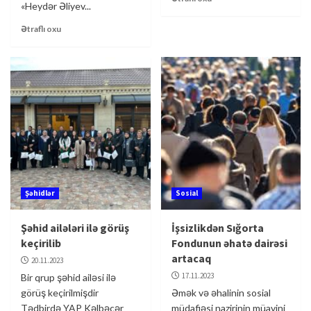
«Heydər Əliyev...
Ətraflı oxu
Şəhidlər
Sosial
Şəhid ailələri ilə görüş
İşsizlikdən Sığorta
keçirilib
Fondunun əhatə dairəsi
artacaq
20.11.2023
17.11.2023
Bir qrup şəhid ailəsi ilə
görüş keçirilmişdir
Əmək və əhalinin sosial
Tədbirdə YAP Kəlbəcər
müdafiəsi nazirinin müavini