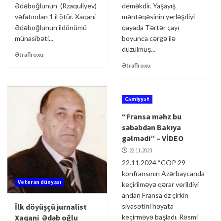
Ədəboğlunun (Rzaquliyev)
deməkdir. Yaşayış
vəfatından 1 il ötür. Xaqani
məntəqəsinin yerləşdiyi
Ədəboğlunun ildönümü
qayada Tərtər çayı
münasibəti...
boyunca cərgə ilə
düzülmüş...
Ətraflı oxu
Ətraflı oxu
Cəmiyyət
“Fransa məhz bu
səbəbdən Bakıya
gəlmədi” – VİDEO
22.11.2023
22.11.2024 “COP 29
konfransının Azərbaycanda
Veteran dünyası
keçirilməyə qərar verildiyi
andan Fransa öz çirkin
İlk döyüşçü jurnalist
siyasətini həyata
Xaqani Ədəb oğlu
keçirməyə başladı. Rəsmi