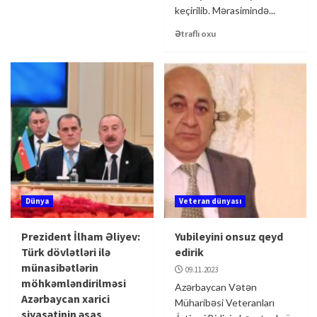
keçirilib. Mərasimində...
Ətraflı oxu
Dünya
Veteran dünyası
Prezident İlham Əliyev:
Yubileyini onsuz qeyd
Türk dövlətləri ilə
edirik
münasibətlərin
09.11.2023
möhkəmləndirilməsi
Azərbaycan Vətən
Azərbaycan xarici
Müharibəsi Veteranları
siyasətinin əsas