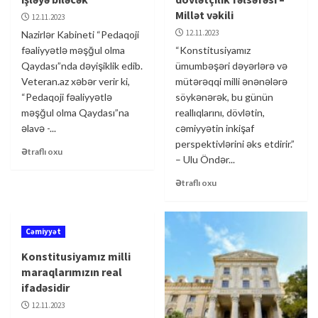
Millət vəkili
12.11.2023
12.11.2023
Nazirlər Kabineti “Pedaqoji
fəaliyyətlə məşğul olma
“Konstitusiyamız
Qaydası”nda dəyişiklik edib.
ümumbəşəri dəyərlərə və
Veteran.az xəbər verir ki,
mütərəqqi milli ənənələrə
“Pedaqoji fəaliyyətlə
söykənərək, bu günün
məşğul olma Qaydası”na
reallıqlarını, dövlətin,
əlavə -...
cəmiyyətin inkişaf
perspektivlərini əks etdirir.”
Ətraflı oxu
– Ulu Öndər...
Ətraflı oxu
Cəmiyyət
Konstitusiyamız milli
maraqlarımızın real
ifadəsidir
12.11.2023