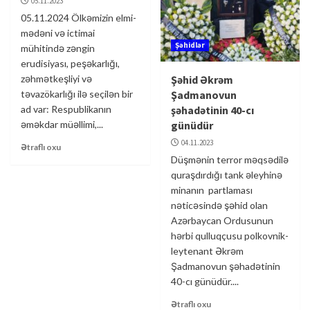
05.11.2023
05.11.2024 Ölkəmizin elmi-
mədəni və ictimai
Şəhidlər
mühitində zəngin
erudisiyası, peşəkarlığı,
zəhmətkeşliyi və
Şəhid Əkrəm
təvazökarlığı ilə seçilən bir
Şadmanovun
ad var: Respublikanın
şəhadətinin 40-cı
əməkdar müəllimi,...
günüdür
04.11.2023
Ətraflı oxu
Düşmənin terror məqsədilə
quraşdırdığı tank əleyhinə
minanın partlaması
nəticəsində şəhid olan
Azərbaycan Ordusunun
hərbi qulluqçusu polkovnik-
leytenant Əkrəm
Şadmanovun şəhadətinin
40-cı günüdür....
Ətraflı oxu