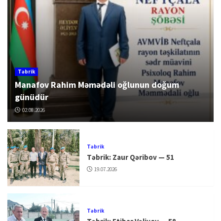
Təbrik
Manafov Rahim Məmədəli oğlunun doğum
günüdür
02.08.2026
Təbrik
Təbrik: Zaur Qəribov — 51
19.07.2026
Təbrik