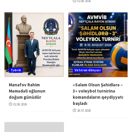
02.08.2026
Təbrik
Veteran dünyası
Manafov Rahim
«Salam Olsun Şəhidlərə –
Məmədəli oğlunun
3» voleybol turnirinə
doğum günüdür
komandaların qeydiyyatı
başladı
02.08.2026
28.07.2026