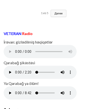
1
из
5
Далее
VETERAN
Radio
İrəvan: gizlədilmiş həqiqətlər
Qarabağ şikəstəsi
Ya Qarabağ ya ölüm!