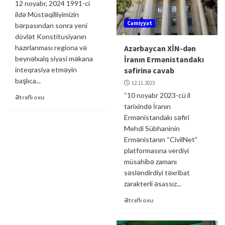
12 noyabr, 2024 1991-ci
ildə Müstəqilliyimizin
Cəmiyyət
bərpasından sonra yeni
dövlət Konstitusiyanın
hazırlanması regiona və
Azərbaycan XİN-dən
beynəlxalq siyasi məkana
İranın Ermənistandakı
inteqrasiya etməyin
səfirinə cavab
başlıca...
12.11.2023
“10 noyabr 2023-cü il
Ətraflı oxu
tarixində İranın
Ermənistandakı səfiri
Mehdi Sübhaninin
Ermənistanın “CivilNet”
platformasına verdiyi
müsahibə zamanı
səsləndirdiyi təxribat
zarakterli əsassız...
Ətraflı oxu