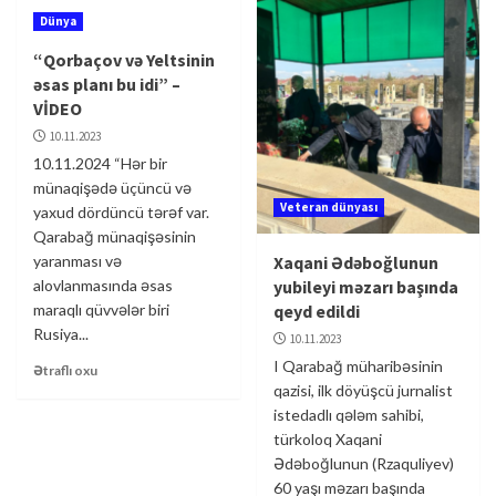
Dünya
“Qorbaçov və Yeltsinin
əsas planı bu idi” –
VİDEO
10.11.2023
10.11.2024 “Hər bir
münaqişədə üçüncü və
Veteran dünyası
yaxud dördüncü tərəf var.
Qarabağ münaqişəsinin
yaranması və
Xaqani Ədəboğlunun
alovlanmasında əsas
yubileyi məzarı başında
maraqlı qüvvələr biri
qeyd edildi
Rusiya...
10.11.2023
I Qarabağ müharibəsinin
Ətraflı oxu
qazisi, ilk döyüşcü jurnalist
istedadlı qələm sahibi,
türkoloq Xaqani
Ədəboğlunun (Rzaquliyev)
60 yaşı məzarı başında