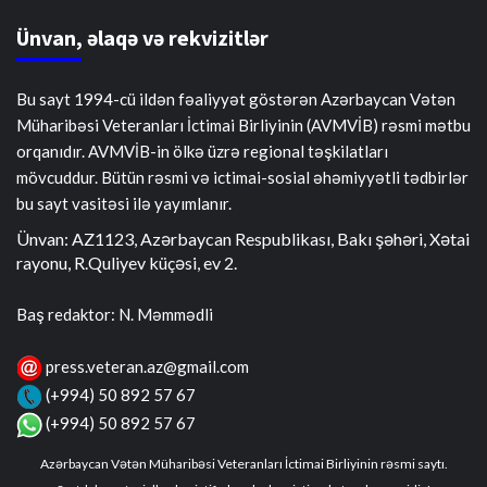
Ünvan, əlaqə və rekvizitlər
Bu sayt 1994-cü ildən fəaliyyət göstərən Azərbaycan Vətən
Müharibəsi Veteranları İctimai Birliyinin (AVMVİB) rəsmi mətbu
orqanıdır. AVMVİB-in ölkə üzrə regional təşkilatları
mövcuddur. Bütün rəsmi və ictimai-sosial əhəmiyyətli tədbirlər
bu sayt vasitəsi ilə yayımlanır.
Ünvan: AZ1123, Azərbaycan Respublikası, Bakı şəhəri, Xətai
rayonu, R.Quliyev küçəsi, ev 2.
Baş redaktor: N. Məmmədli
press.veteran.az@gmail.com
(+994) 50 892 57 67
(+994) 50 892 57 67
Azərbaycan Vətən Müharibəsi Veteranları İctimai Birliyinin rəsmi saytı.