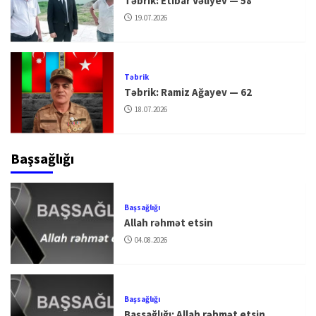
Təbrik: Etibar Vəliyev — 58
19.07.2026
Təbrik
Təbrik: Ramiz Ağayev — 62
18.07.2026
Başsağlığı
Başsağlığı
Allah rəhmət etsin
04.08.2026
Başsağlığı
Başsağlığı: Allah rəhmət etsin