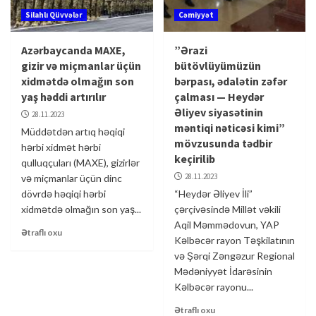
Silahlı Qüvvələr
Cəmiyyət
Azərbaycanda MAXE,
”Ərazi
gizir və miçmanlar üçün
bütövlüyümüzün
xidmətdə olmağın son
bərpası, ədalətin zəfər
yaş həddi artırılır
çalması — Heydər
Əliyev siyasətinin
28.11.2023
məntiqi nəticəsi kimi”
Müddətdən artıq həqiqi
mövzusunda tədbir
hərbi xidmət hərbi
keçirilib
qulluqçuları (MAXE), gizirlər
28.11.2023
və miçmanlar üçün dinc
dövrdə həqiqi hərbi
“Heydər Əliyev İli”
xidmətdə olmağın son yaş...
çərçivəsində Millət vəkili
Aqil Məmmədovun, YAP
Ətraflı oxu
Kəlbəcər rayon Təşkilatının
və Şərqi Zəngəzur Regional
Mədəniyyət İdarəsinin
Kəlbəcər rayonu...
Ətraflı oxu