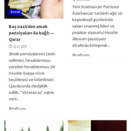
Yeni Azərbaycan Partiyası
Sosial
Azərbaycan tarixinin ağır və
keşməkeşli günlərində
Baş nazirdən əmək
xalqın sınanmış lideri və
pensiyaları ilə bağlı —
peşəkar siyasətçi Heydər
Qərar
Əliyevin şəxsiyyəti
ətrafında birləşmək...
22.11.2023
Əmək pensiyalarının təyin
Ətraflı oxu
edilməsi, hesablanması,
yenidən hesablanması, bir
növdən başqa növə
keçirilməsi və ödənilməsi
Qaydasında dəyişiklik
edilib. “Veteran.az” xəbər
verir...
Ətraflı oxu