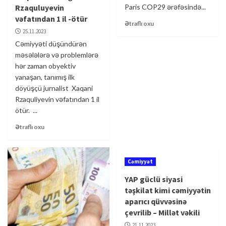
Rzaquluyevin
Paris COP29 ərəfəsində...
vəfatından 1 il -ötür
Ətraflı oxu
25.11.2023
Cəmiyyəti düşündürən
məsələlərə və problemlərə
hər zaman obyektiv
yanaşan, tanımış ilk
döyüşçü jurnalist Xaqani
Rzaquliyevin vəfatından 1 il
ötür. ...
Ətraflı oxu
Cəmiyyət
YAP güclü siyasi
təşkilat kimi cəmiyyətin
aparıcı qüvvəsinə
çevrilib – Millət vəkili
21.11.2023