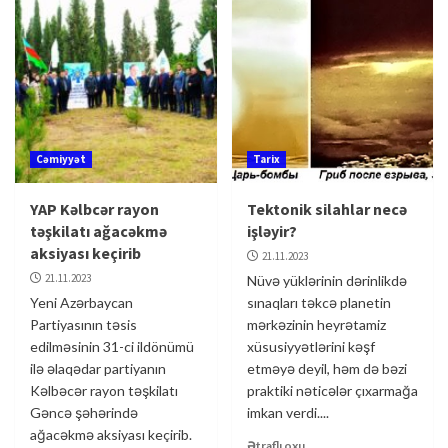
Cəmiyyət
Tarix
YAP Kəlbcər rayon
Tektonik silahlar necə
təşkilatı ağacəkmə
işləyir?
aksiyası keçirib
21.11.2023
21.11.2023
Nüvə yüklərinin dərinlikdə
Yeni Azərbaycan
sınaqları təkcə planetin
Partiyasının təsis
mərkəzinin heyrətamiz
edilməsinin 31-ci ildönümü
xüsusiyyətlərini kəşf
ilə əlaqədar partiyanın
etməyə deyil, həm də bəzi
Kəlbəcər rayon təşkilatı
praktiki nəticələr çıxarmağa
Gəncə şəhərində
imkan verdi....
ağacəkmə aksiyası keçirib.
Ətraflı oxu