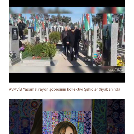
AVMVİB Yasamal rayon şöbəsinin kollektivi Şəhidlər Xiyabanında