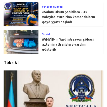
Veteran dünyası
«Salam Olsun Şəhidlərə – 3»
voleybol turnirinə komandaların
qeydiyyatı başladı
Sosial
AVMVİB-in Yardımlı rayon şöbəsi
aztəminatlı ailələrə yardım
göstərib
Təbrik!