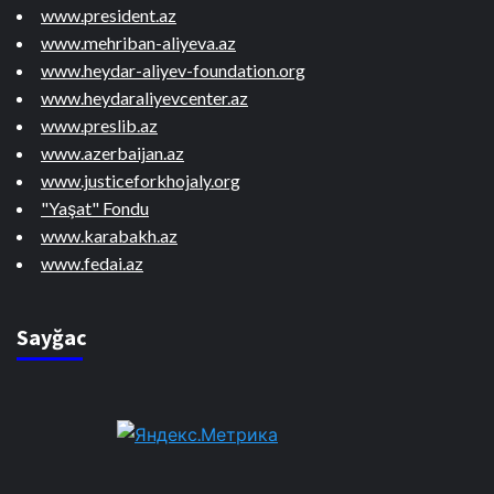
www.president.az
www.mehriban-aliyeva.az
www.heydar-aliyev-foundation.org
www.heydaraliyevcenter.az
www.preslib.az
www.azerbaijan.az
www.justiceforkhojaly.org
"Yaşat" Fondu
www.karabakh.az
www.fedai.az
Sayğac