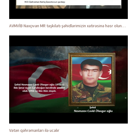
AVMVİB Naxçıvan MR təşkilatı şəhidlərimizin xatirəsinə həsr olunmuş tədbir keçirdi
Vətən qəhrəmanları ilə ucalır