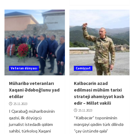
Veteran dünyası
Cəmiyyət
Müharibə veteranları
Kəlbəcərin azad
Xaqani Ədəboğlunu yad
edilməsi mühüm tarixi
etdilər
strateji əhəmiyyət kəsb
edir – Millət vəkili
25.11.2023
25.11.2023
I Qarabağ müharibəsinin
qazisi, ilk döyüşcü
“Kəlbəcər” toponiminin
jurnalist istedadlı qələm
mənşəyi qədim türk dilində
sahibi, türkoloq Xaqani
“çay üstündə qala”