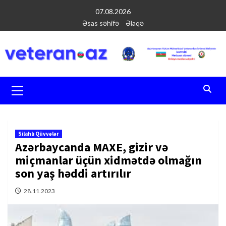
Перейти
07.08.2026
к
Əsas səhifə
Əlaqə
содержимому
Основное
меню
Silahlı Qüvvələr
Azərbaycanda MAXE, gizir və
miçmanlar üçün xidmətdə olmağın
son yaş həddi artırılır
28.11.2023