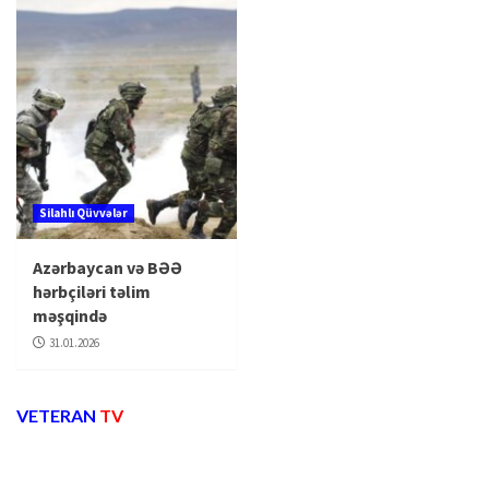
Silahlı Qüvvələr
Azərbaycan və BƏƏ
hərbçiləri təlim
məşqində
31.01.2026
VETERAN
TV