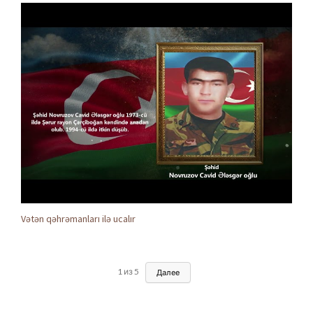
Vətən qəhrəmanları ilə ucalır
1
из
5
Далее