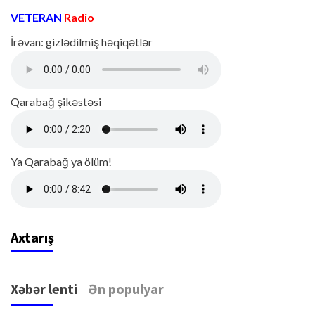
VETERAN
Radio
İrəvan: gizlədilmiş həqiqətlər
Qarabağ şikəstəsi
Ya Qarabağ ya ölüm!
Axtarış
Xəbər lenti
Ən populyar