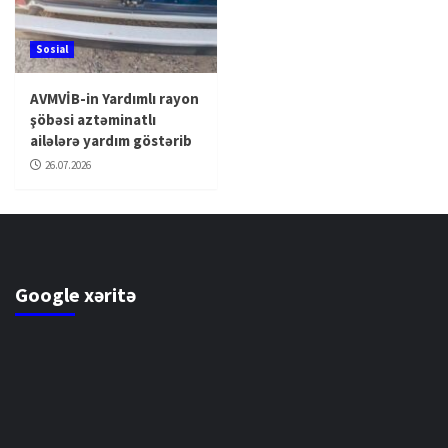
Sosial
AVMVİB-in Yardımlı rayon
şöbəsi aztəminatlı
ailələrə yardım göstərib
26.07.2026
Google xəritə