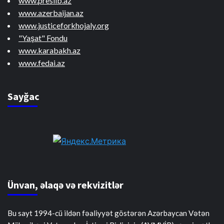
www.preslib.az
www.azerbaijan.az
www.justiceforkhojaly.org
"Yaşat" Fondu
www.karabakh.az
www.fedai.az
Sayğac
Ünvan, əlaqə və rekvizitlər
Bu sayt 1994-cü ildən fəaliyyət göstərən Azərbaycan Vətən