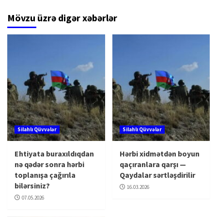
Mövzu üzrə digər xəbərlər
Silahlı Qüvvələr
Silahlı Qüvvələr
Ehtiyata buraxıldıqdan
Hərbi xidmətdən boyun
nə qədər sonra hərbi
qaçıranlara qarşı —
toplanışa çağırıla
Qaydalar sərtləşdirilir
bilərsiniz?
16.03.2026
07.05.2026