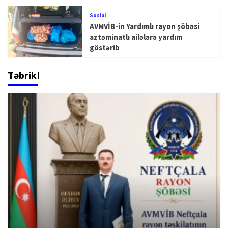
Sosial
AVMVİB-in Yardımlı rayon şöbəsi
aztəminatlı ailələrə yardım
göstərib
Təbrik!