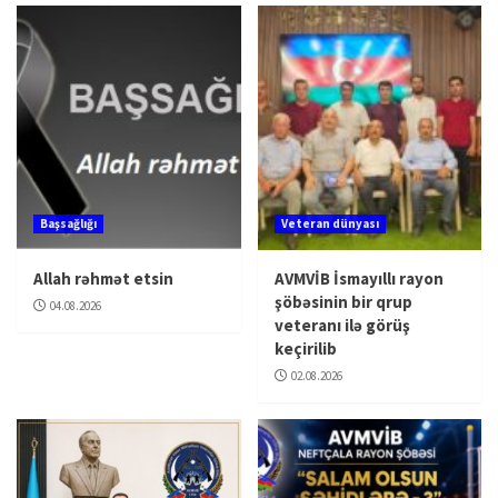
Başsağlığı
Veteran dünyası
Allah rəhmət etsin
AVMVİB İsmayıllı rayon
şöbəsinin bir qrup
04.08.2026
veteranı ilə görüş
keçirilib
02.08.2026