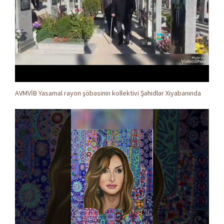
AVMVİB Yasamal rayon şöbəsinin kollektivi Şəhidlər Xiyabanında