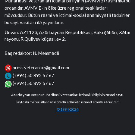
Müharibəsi Veteranları İctimai Birliyinin (AVMVİB) rəsmi mətbu
orqanıdır. AVMVİB-in ölkə üzrə regional təşkilatları
mövcuddur. Bütün rəsmi və ictimai-sosial əhəmiyyətli tədbirlər
bu sayt vasitəsi ilə yayımlanır.
Ünvan: AZ1123, Azərbaycan Respublikası, Bakı şəhəri, Xətai
rayonu, R.Quliyev küçəsi, ev 2.
Baş redaktor: N. Məmmədli
press.veteran.az@gmail.com
(+994) 50 892 57 67
(+994) 50 892 57 67
Azərbaycan Vətən Müharibəsi Veteranları İctimai Birliyinin rəsmi saytı.
Saytdakı materiallardan istifadə edərkən istinad etmək zəruridir!
© 1994-2024