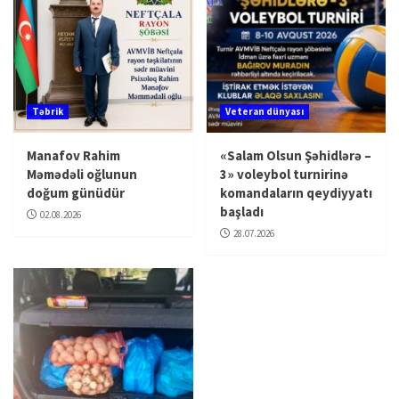
Təbrik
Veteran dünyası
Manafov Rahim
«Salam Olsun Şəhidlərə –
Məmədəli oğlunun
3» voleybol turnirinə
doğum günüdür
komandaların qeydiyyatı
başladı
02.08.2026
28.07.2026