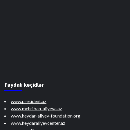
Faydalı keçidlər
www.president.az
www.mehriban-aliyeva.az
www.heydar-aliyev-foundation.org
www.heydaraliyevcenter.az