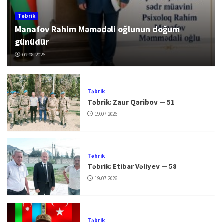
Təbrik
Manafov Rahim Məmədəli oğlunun doğum
günüdür
02.08.2026
Təbrik
Təbrik: Zaur Qəribov — 51
19.07.2026
Təbrik
Təbrik: Etibar Vəliyev — 58
19.07.2026
Təbrik