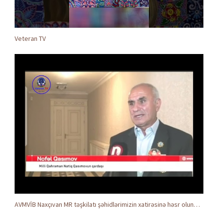
Veteran TV
AVMVİB Naxçıvan MR təşkilatı şəhidlərimizin xatirəsinə həsr olunmuş tədbir keçirdi