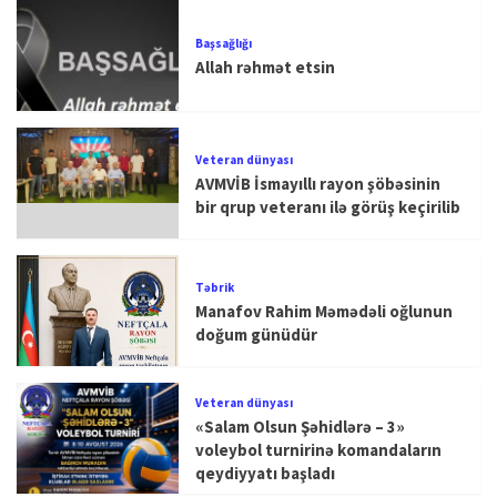
Başsağlığı
Allah rəhmət etsin
Veteran dünyası
AVMVİB İsmayıllı rayon şöbəsinin
bir qrup veteranı ilə görüş keçirilib
Təbrik
Manafov Rahim Məmədəli oğlunun
doğum günüdür
Veteran dünyası
«Salam Olsun Şəhidlərə – 3»
voleybol turnirinə komandaların
qeydiyyatı başladı