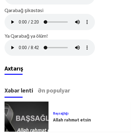
Qarabağ şikəstəsi
Ya Qarabağ ya ölüm!
Axtarış
Xəbər lenti
Ən populyar
Başsağlığı
Allah rəhmət etsin