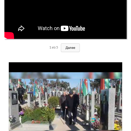
1
из
5
Далее