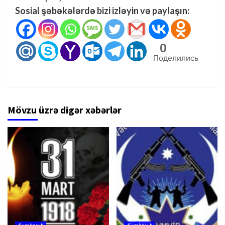
Sosial şəbəkələrdə bizi izləyin və paylaşın:
0
Поделились
Mövzu üzrə digər xəbərlər