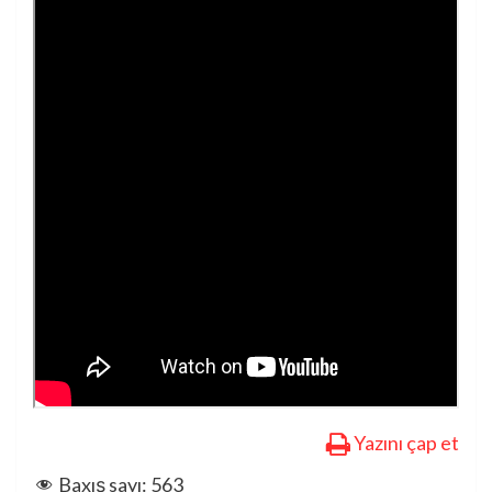
Yazını çap et
Baxış sayı:
563