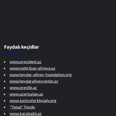
Faydalı keçidlər
www.president.az
www.mehriban-aliyeva.az
www.heydar-aliyev-foundation.org
www.heydaraliyevcenter.az
www.preslib.az
www.azerbaijan.az
www.justiceforkhojaly.org
"Yaşat" Fondu
www.karabakh.az