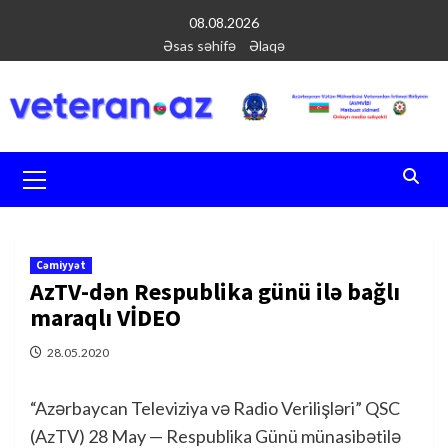
Перейти
08.08.2026
к
Əsas səhifə
Əlaqə
содержимому
Основное
меню
Cəmiyyət
AzTV-dən Respublika günü ilə bağlı
maraqlı VİDEO
28.05.2020
“Azərbaycan Televiziya və Radio Verilişləri” QSC
(AzTV) 28 May — Respublika Günü münasibətilə