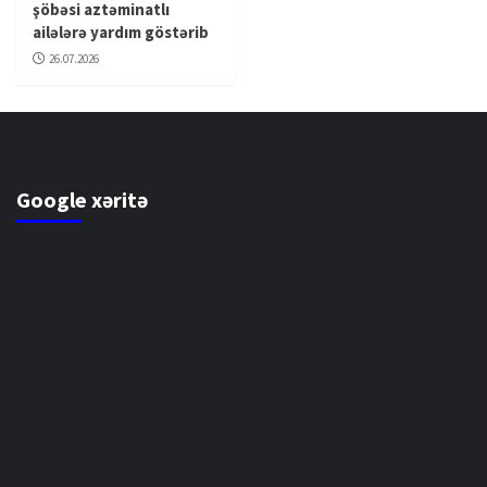
şöbəsi aztəminatlı
ailələrə yardım göstərib
26.07.2026
Google xəritə