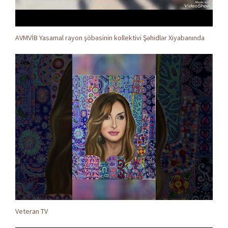
AVMVİB Yasamal rayon şöbəsinin kollektivi Şəhidlər Xiyabanında
Veteran TV