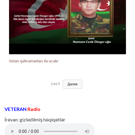
Vətən qəhrəmanları ilə ucalır
1
из
5
Далее
VETERAN
Radio
İrəvan: gizlədilmiş həqiqətlər