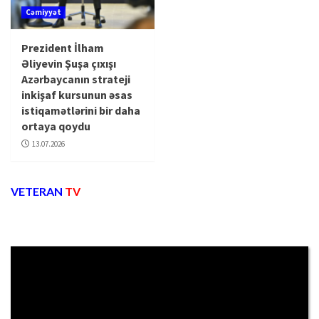
Cəmiyyət
Prezident İlham
Əliyevin Şuşa çıxışı
Azərbaycanın strateji
inkişaf kursunun əsas
istiqamətlərini bir daha
ortaya qoydu
13.07.2026
VETERAN
TV