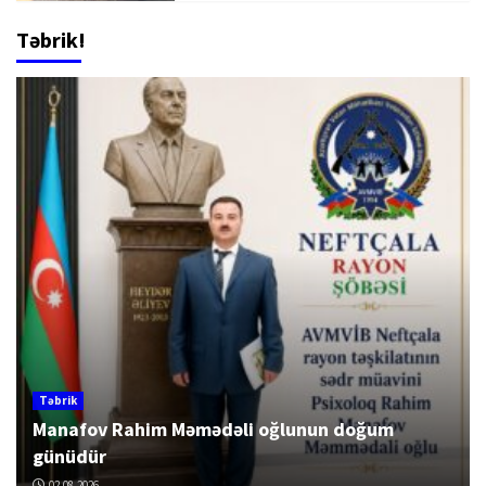
Təbrik!
Təbrik
Manafov Rahim Məmədəli oğlunun doğum
günüdür
02.08.2026