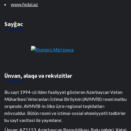
www.fedai.az
Sayğac
Ünvan, əlaqə və rekvizitlər
Bu sayt 1994-cü ildən fəaliyyət göstərən Azərbaycan Vətən
Müharibəsi Veteranları İctimai Birliyinin (AVMVİB) rəsmi mətbu
orqanıdır. AVMVİB-in ölkə üzrə regional təşkilatları
mövcuddur. Bütün rəsmi və ictimai-sosial əhəmiyyətli tədbirlər
bu sayt vasitəsi ilə yayımlanır.
Ünvan: AZ1123, Azərbaycan Respublikası, Bakı şəhəri, Xətai