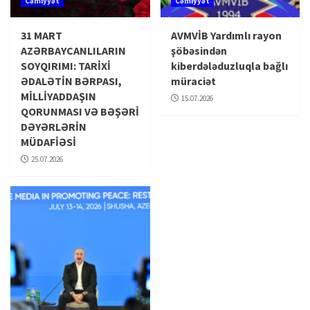
Cəmiyyət
Cəmiyyət
31 MART
AVMVİB Yardımlı rayon
AZƏRBAYCANLILARIN
şöbəsindən
SOYQIRIMI: TARİXİ
kiberdələduzluqla bağlı
ƏDALƏTİN BƏRPASI,
müraciət
MİLLİYADDAŞIN
15.07.2026
QORUNMASI VƏ BƏŞƏRİ
DƏYƏRLƏRİN
MÜDAFİƏSİ
25.07.2026