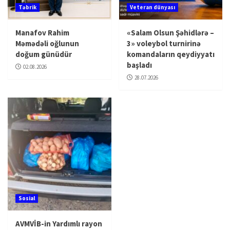
Təbrik
Veteran dünyası
Manafov Rahim
«Salam Olsun Şəhidlərə –
Məmədəli oğlunun
3» voleybol turnirinə
doğum günüdür
komandaların qeydiyyatı
başladı
02.08.2026
28.07.2026
Sosial
AVMVİB-in Yardımlı rayon