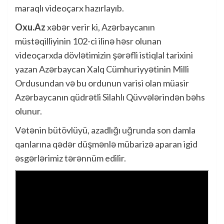
maraqlı videoçarx hazırlayıb.
Oxu.Az
xəbər verir ki, Azərbaycanın
müstəqilliyinin 102-ci ilinə həsr olunan
videoçarxda dövlətimizin şərəfli istiqlal tarixini
yazan Azərbaycan Xalq Cümhuriyyətinin Milli
Ordusundan və bu ordunun varisi olan müasir
Azərbaycanın qüdrətli Silahlı Qüvvələrindən bəhs
olunur.
Vətənin bütövlüyü, azadlığı uğrunda son damla
qanlarına qədər düşmənlə mübarizə aparan igid
əsgərlərimiz tərənnüm edilir.