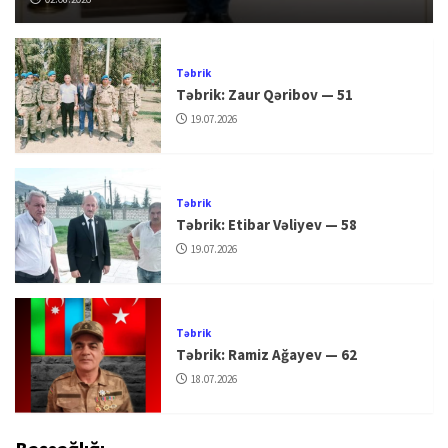
Təbrik
Təbrik: Zaur Qəribov — 51
19.07.2026
Təbrik
Təbrik: Etibar Vəliyev — 58
19.07.2026
Təbrik
Təbrik: Ramiz Ağayev — 62
18.07.2026