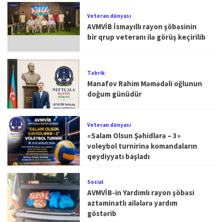
Veteran dünyası
AVMVİB İsmayıllı rayon şöbəsinin
bir qrup veteranı ilə görüş keçirilib
Təbrik
Manafov Rahim Məmədəli oğlunun
doğum günüdür
Veteran dünyası
«Salam Olsun Şəhidlərə – 3»
voleybol turnirinə komandaların
qeydiyyatı başladı
Sosial
AVMVİB-in Yardımlı rayon şöbəsi
aztəminatlı ailələrə yardım
göstərib