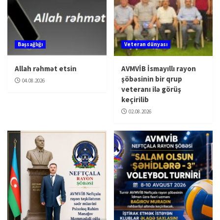
Başsağlığı
Veteran dünyası
Allah rəhmət etsin
AVMVİB İsmayıllı rayon
şöbəsinin bir qrup
04.08.2026
veteranı ilə görüş
keçirilib
02.08.2026