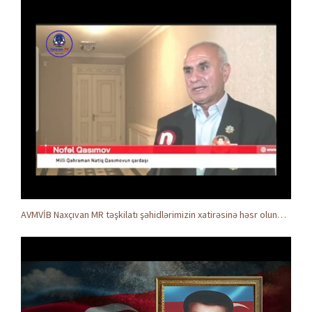
AVMVİB Naxçıvan MR təşkilatı şəhidlərimizin xatirəsinə həsr olunmuş tədbir keçirdi