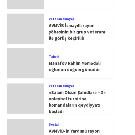
Veteran dünyası
AVMVİB İsmayıllı rayon
şöbəsinin bir qrup veteranı
ilə görüş keçirilib
Təbrik
Manafov Rahim Məmədəli
oğlunun doğum günüdür
Veteran dünyası
«Salam Olsun Şəhidlərə – 3»
voleybol turnirinə
komandaların qeydiyyatı
başladı
Sosial
AVMVİB-in Yardımlı rayon