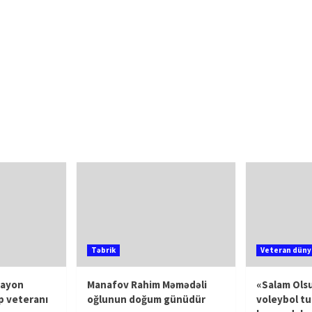
Təbrik
Veteran düny
rayon
Manafov Rahim Məmədəli
«Salam Olsu
p veteranı
oğlunun doğum günüdür
voleybol tu