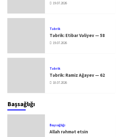
19.07.2026
Təbrik
Təbrik: Etibar Vəliyev — 58
19.07.2026
Təbrik
Təbrik: Ramiz Ağayev — 62
18.07.2026
Başsağlığı
Başsağlığı
Allah rəhmət etsin