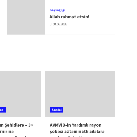
Başsağlığı
Allah rəhmət etsin!
08.06.2026
ası
Sosial
n Şəhidlərə – 3»
AVMVİB-in Yardımlı rayon
rnirinə
şöbəsi aztəminatlı ailələrə