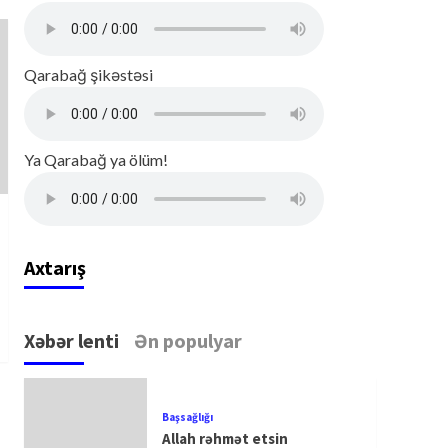
Qarabağ şikəstəsi
Ya Qarabağ ya ölüm!
Axtarış
Xəbər lenti
Ən populyar
Başsağlığı
Allah rəhmət etsin