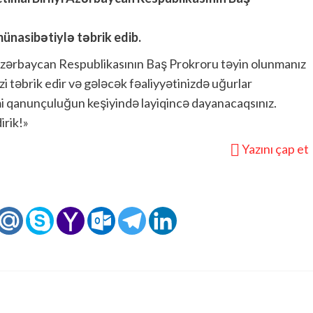
münasibətiylə təbrik edib.
 Azərbaycan Respublikasının Baş Prokroru təyin olunmanız
i təbrik edir və gələcək fəaliyyətinizdə uğurlar
imi qanunçuluğun keşiyində layiqincə dayanacaqsınız.
irik!»
Yazını çap et