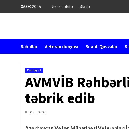
Перейти
06.08.2026
Əsas səhifə
Əlaqə
к
содержимому
Şəhidlər
Veteran dünyası
Silahlı Qüvvələr
So
Cəmiyyət
AVMVİB Rəhbərli
təbrik edib
04.05.2020
Azərbaycan Vətən Müharibəsi Veteranları İct