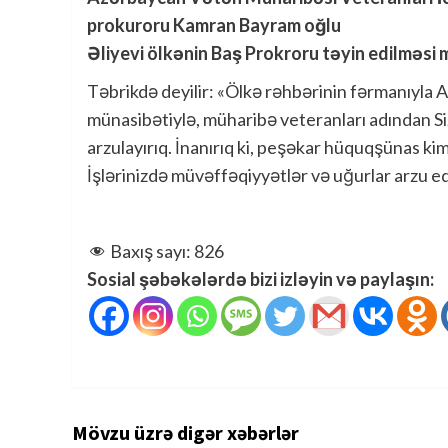
prokuroru Kamran Bayram oğlu
Əliyevi ölkənin Baş Prokroru təyin edilməsi 
Təbrikdə deyilir: «Ölkə rəhbərinin fərmanıyla
münasibətiylə, müharibə veteranları adından Siz
arzulayırıq. İnanırıq ki, peşəkar hüquqşünas k
İşlərinizdə müvəffəqiyyətlər və uğurlar arzu ed
Baxış sayı:
826
Sosial şəbəkələrdə bizi izləyin və paylaşın:
Mövzu üzrə digər xəbərlər