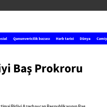
sial
Qanunvericilik bazası
Hərb tarixi
Dünya
Cəmiy
yi Baş Prokroru
imai Birliyi Azərbaycan Respublikasının Baş