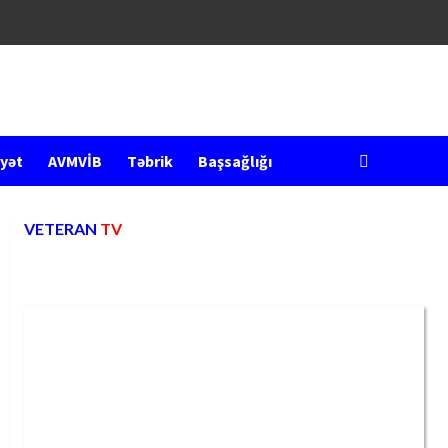
yət
AVMVİB
Təbrik
Başsağlığı
VETERAN
TV