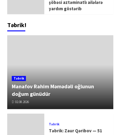
şöbəsi aztəminatlı ailələrə
yardım göstərib
Təbrik!
Təbrik
Manafov Rahim Məmədəli oğlunun
doğum günüdür
02.08.2026
Təbrik
Təbrik: Zaur Qəribov — 51