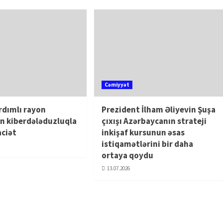
Cəmiyyət
rdımlı rayon
Prezident İlham Əliyevin Şuşa
n kiberdələduzluqla
çıxışı Azərbaycanın strateji
aciət
inkişaf kursunun əsas
istiqamətlərini bir daha
ortaya qoydu
13.07.2026