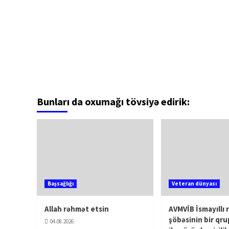
Bunları da oxumağı tövsiyə edirik:
Başsağlığı
Veteran dünyası
Allah rəhmət etsin
AVMVİB İsmayıllı 
şöbəsinin bir qru
04.08.2026