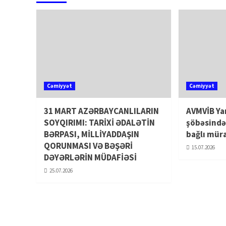
Cəmiyyət
Cəmiyyət
31 MART AZƏRBAYCANLILARIN
AVMVİB Ya
SOYQIRIMI: TARİXİ ƏDALƏTİN
şöbəsində
BƏRPASI, MİLLİYADDAŞIN
bağlı mür
QORUNMASI VƏ BƏŞƏRİ
15.07.2026
DƏYƏRLƏRİN MÜDAFİƏSİ
25.07.2026