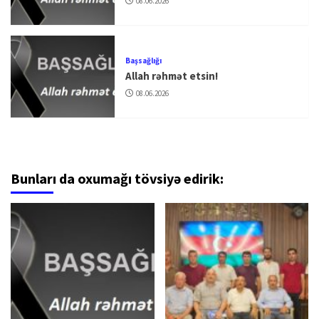
08.06.2026
Başsağlığı
Allah rəhmət etsin!
08.06.2026
Bunları da oxumağı tövsiyə edirik: