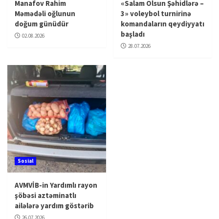
Manafov Rahim
«Salam Olsun Şəhidlərə –
Məmədəli oğlunun
3» voleybol turnirinə
doğum günüdür
komandaların qeydiyyatı
başladı
02.08.2026
28.07.2026
Sosial
AVMVİB-in Yardımlı rayon
şöbəsi aztəminatlı
ailələrə yardım göstərib
26.07.2026