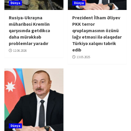
Dünya
Dünya
Rusiya-Ukrayna
Prezident İlham Əliyev
müharibəsi Kremlin
PKK terror
qarşısında getdikcə
qruplaşmasının özünü
daha mürəkkəb
ləğv etməsi ilə əlaqədar
problemlər yaradır
Türkiyə xalqını təbrik
edib
12.06.2026
13.05.2025
Dünya