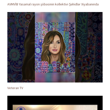
AVMVİB Yasamal rayon şöbəsinin kollektivi Şəhidlər Xiyabanında
Veteran TV