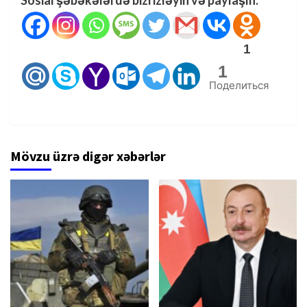
Sosial şəbəkələrdə bizi izləyin və paylaşın:
1
1
Поделиться
Mövzu üzrə digər xəbərlər