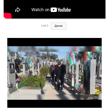
1
из
5
Далее