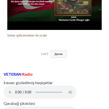
Vətən qəhrəmanları ilə ucalır
1
из
5
Далее
VETERAN
Radio
İrəvan: gizlədilmiş həqiqətlər
Qarabağ şikəstəsi