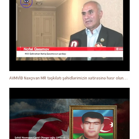
AVMVİB Naxçıvan MR təşkilatı şəhidlərimizin xatirəsinə həsr olunmuş tədbir keçirdi