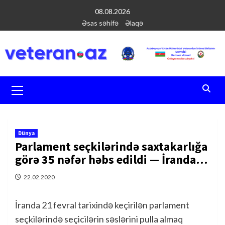
Перейти
08.08.2026
к
Əsas səhifə
Əlaqə
содержимому
Основное
меню
Dünya
Parlament seçkilərində saxtakarlığa
görə 35 nəfər həbs edildi — İranda…
22.02.2020
İranda 21 fevral tarixində keçirilən parlament
seçkilərində seçicilərin səslərini pulla almaq