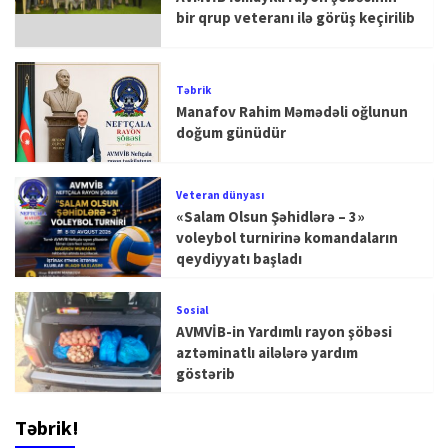
bir qrup veteranı ilə görüş keçirilib
Təbrik
Manafov Rahim Məmədəli oğlunun
doğum günüdür
Veteran dünyası
«Salam Olsun Şəhidlərə – 3»
voleybol turnirinə komandaların
qeydiyyatı başladı
Sosial
AVMVİB-in Yardımlı rayon şöbəsi
aztəminatlı ailələrə yardım
göstərib
Təbrik!