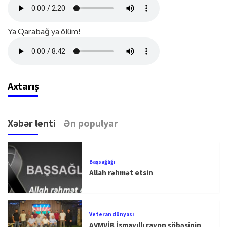
Ya Qarabağ ya ölüm!
Axtarış
Xəbər lenti
Ən populyar
Başsağlığı
Allah rəhmət etsin
Veteran dünyası
AVMVİB İsmayıllı rayon şöbəsinin