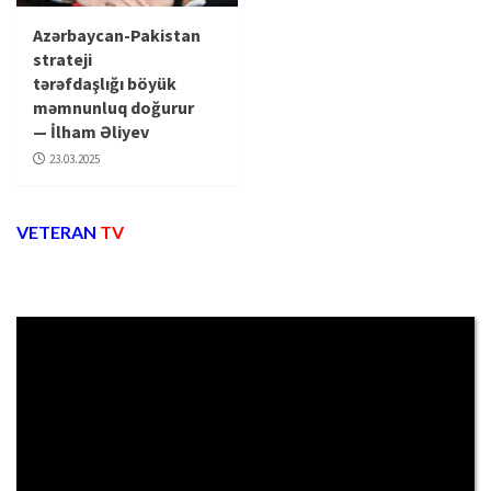
Azərbaycan-Pakistan
strateji
tərəfdaşlığı böyük
məmnunluq doğurur
— İlham Əliyev
23.03.2025
VETERAN
TV