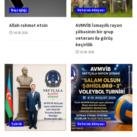
Başsağlığı
Veteran dünyası
Allah rəhmət etsin
AVMVİB İsmayıllı rayon
şöbəsinin bir qrup
04.08.2026
veteranı ilə görüş
keçirilib
02.08.2026
Təbrik
Veteran dünyası