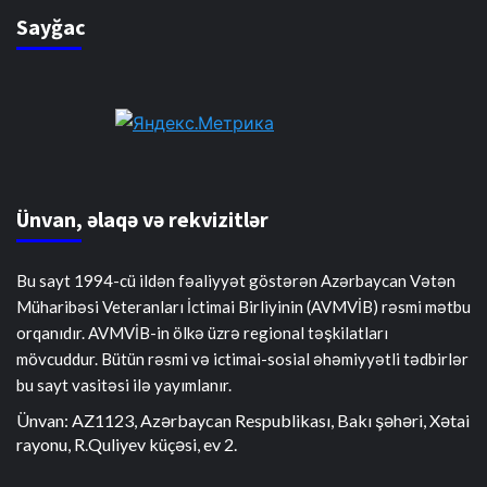
Sayğac
Ünvan, əlaqə və rekvizitlər
Bu sayt 1994-cü ildən fəaliyyət göstərən Azərbaycan Vətən
Müharibəsi Veteranları İctimai Birliyinin (AVMVİB) rəsmi mətbu
orqanıdır. AVMVİB-in ölkə üzrə regional təşkilatları
mövcuddur. Bütün rəsmi və ictimai-sosial əhəmiyyətli tədbirlər
bu sayt vasitəsi ilə yayımlanır.
Ünvan: AZ1123, Azərbaycan Respublikası, Bakı şəhəri, Xətai
rayonu, R.Quliyev küçəsi, ev 2.