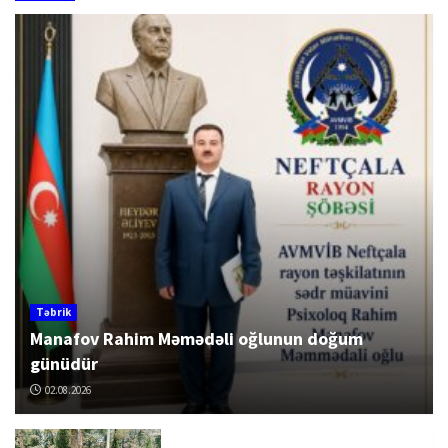
Təbrik
Manafov Rahim Məmədəli oğlunun doğum
günüdür
02.08.2026