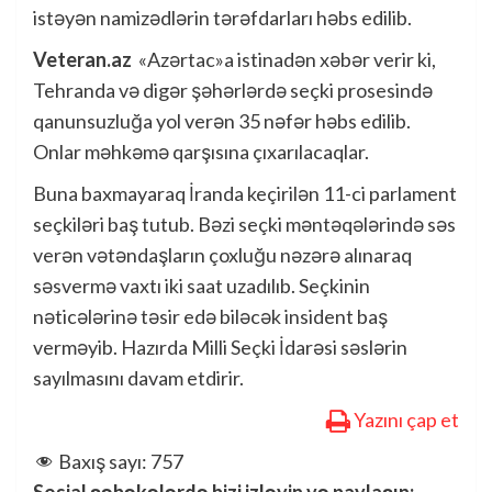
istəyən namizədlərin tərəfdarları həbs edilib.
Veteran.az
«Azərtac»a istinadən xəbər verir ki,
Tehranda və digər şəhərlərdə seçki prosesində
qanunsuzluğa yol verən 35 nəfər həbs edilib.
Onlar məhkəmə qarşısına çıxarılacaqlar.
Buna baxmayaraq İranda keçirilən 11-ci parlament
seçkiləri baş tutub. Bəzi seçki məntəqələrində səs
verən vətəndaşların çoxluğu nəzərə alınaraq
səsvermə vaxtı iki saat uzadılıb. Seçkinin
nəticələrinə təsir edə biləcək insident baş
verməyib. Hazırda Milli Seçki İdarəsi səslərin
sayılmasını davam etdirir.
Yazını çap et
Baxış sayı:
757