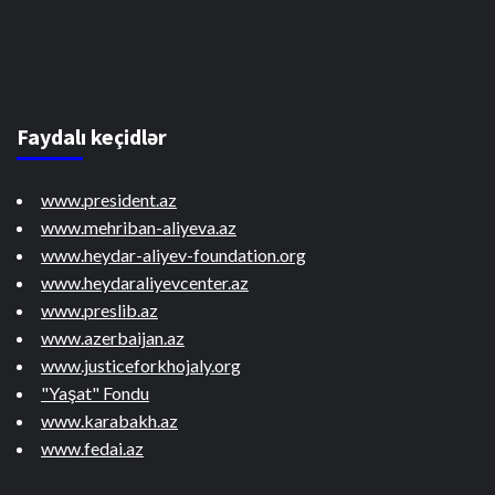
Faydalı keçidlər
www.president.az
www.mehriban-aliyeva.az
www.heydar-aliyev-foundation.org
www.heydaraliyevcenter.az
www.preslib.az
www.azerbaijan.az
www.justiceforkhojaly.org
"Yaşat" Fondu
www.karabakh.az
www.fedai.az