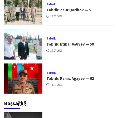
Təbrik
Təbrik: Zaur Qəribov — 51
19.07.2026
Təbrik
Təbrik: Etibar Vəliyev — 58
19.07.2026
Təbrik
Təbrik: Ramiz Ağayev — 62
18.07.2026
Başsağlığı