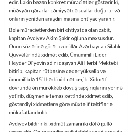
edir. Lakin bəzən konkret müraciətlər göstərir ki,
müəyyən qərarlar cəmiyyətdə suallar doğurur və
onların yenidən araşdırılmasına ehtiyac yaranır.
Belə müraciətlərdən biri ehtiyatda olan zabit,
kapitan Avdiyev Akim Şakir oğluna məxsusdur.
Onun sözlərinə görə, uzun illər Azərbaycan Silahlı
Qüvvələrində xidmət edib, Ümummilli Lider
Heydər Əliyevin adını daşıyan Ali Hərbi Məktəbi
bitirib, kapitan rütbəsinə qədər yüksəlib və
ümumilikdə 15 il hərbi xidmət keçib. Xidməti
dövründə ən mürəkkəb döyüş tapşırıqlarını yerinə
yetirib, düşmənlə təmas xəttində xidmət edib,
göstərdiyi xidmətlərə görə müxtəlif təltiflərlə
mükafatlandırılıb.
Avdiyev bildirir ki, xidmət zamanı iki dəfə güllə
yarası alıb. Onun təqdim etdiyi tibbi sənədlərdə də