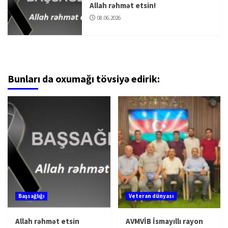
Allah rəhmət etsin!
08.06.2026
Bunları da oxumağı tövsiyə edirik:
Başsağlığı
Veteran dünyası
Allah rəhmət etsin
AVMVİB İsmayıllı rayon