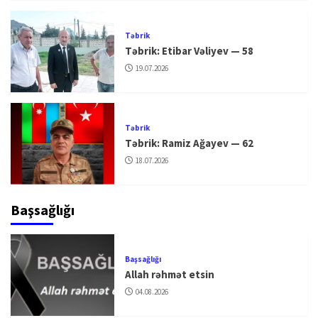
Təbrik
Təbrik: Etibar Vəliyev — 58
19.07.2026
Təbrik
Təbrik: Ramiz Ağayev — 62
18.07.2026
Başsağlığı
Başsağlığı
Allah rəhmət etsin
04.08.2026