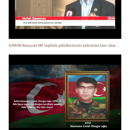
AVMVİB Naxçıvan MR təşkilatı şəhidlərimizin xatirəsinə həsr olunmuş tədbir keçirdi