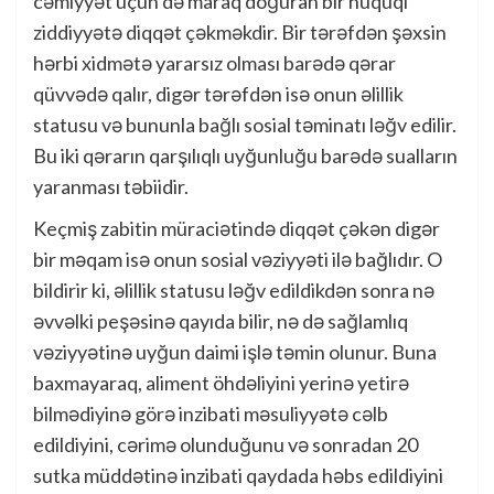
cəmiyyət üçün də maraq doğuran bir hüquqi
ziddiyyətə diqqət çəkməkdir. Bir tərəfdən şəxsin
hərbi xidmətə yararsız olması barədə qərar
qüvvədə qalır, digər tərəfdən isə onun əlillik
statusu və bununla bağlı sosial təminatı ləğv edilir.
Bu iki qərarın qarşılıqlı uyğunluğu barədə sualların
yaranması təbiidir.
Keçmiş zabitin müraciətində diqqət çəkən digər
bir məqam isə onun sosial vəziyyəti ilə bağlıdır. O
bildirir ki, əlillik statusu ləğv edildikdən sonra nə
əvvəlki peşəsinə qayıda bilir, nə də sağlamlıq
vəziyyətinə uyğun daimi işlə təmin olunur. Buna
baxmayaraq, aliment öhdəliyini yerinə yetirə
bilmədiyinə görə inzibati məsuliyyətə cəlb
edildiyini, cərimə olunduğunu və sonradan 20
sutka müddətinə inzibati qaydada həbs edildiyini