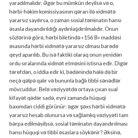
yaradılmalıdır. Əgər bu mümkün deyilsə və o,
hərbi-həkim komissiyasının qərarı ilə xidmətə
yararsız sayılırsa, o zaman sosial təminatın hansı
əsasla dayandırıldığı aydınlaşdırılmalıdır. Onun
sözlərinə görə, hərbi biletində «156 B» maddəsi
əsasında hərbi xidmətə yararsız olması barədə
qeyd aparılıb. Bu isə faktiki olaraq onun yenidən
ordu sıralarında xidmət etməsini istisna edir. Digər
tərəfdən, o iddia edir ki, bədənində hələ də bir
neçə qəlpə qalır və bununla bağlı tibbi sənədlər
mövcuddur. Belə vəziyyətdə ortaya çıxan sual
kifayət qədər sadə, eyni zamanda hüquqi
baxımdan ciddi görünür: əgər şəxs hərbi xidmətə
yararsız hesab olunursa və sağlamlıq vəziyyəti tam
bərpa edilməyibsə, sosial təminatın dayandırılması
hansı hüquqi və tibbi əsaslara söykənir? Əksinə,