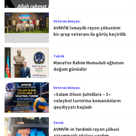
Veteran dünyası
AVMVİB İsmayıllı rayon şöbəsinin
bir qrup veteranı ilə görüş keçirilib
Təbrik
Manafov Rahim Məmədəli oğlunun
doğum günüdür
Veteran dünyası
«Salam Olsun Şəhidlərə – 3»
voleybol turnirinə komandaların
qeydiyyatı başladı
Sosial
AVMVİB-in Yardımlı rayon şöbəsi
aztəminatlı ailələrə yardım