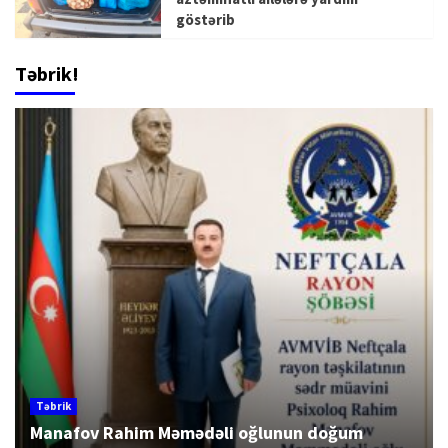
göstərib
Təbrik!
Təbrik
Manafov Rahim Məmədəli oğlunun doğum