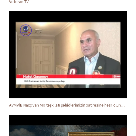
Veteran TV
AVMVİB Naxçıvan MR təşkilatı şəhidlərimizin xatirəsinə həsr olunmuş tədbir keçirdi