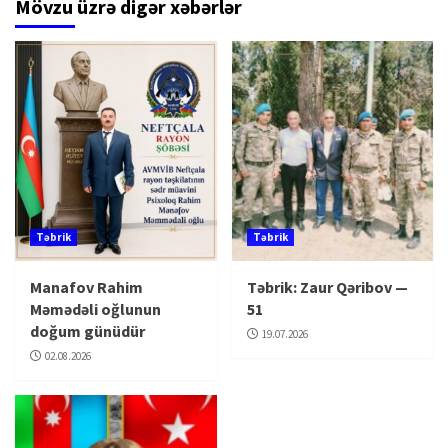
Mövzu üzrə digər xəbərlər
Təbrik
Təbrik
Manafov Rahim
Təbrik: Zaur Qəribov —
Məmədəli oğlunun
51
doğum günüdür
19.07.2026
02.08.2026