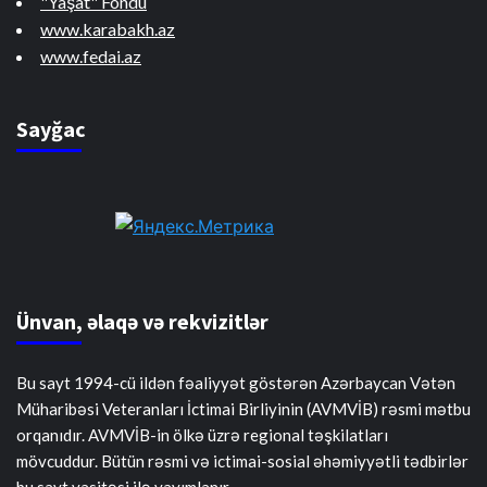
"Yaşat" Fondu
www.karabakh.az
www.fedai.az
Sayğac
Ünvan, əlaqə və rekvizitlər
Bu sayt 1994-cü ildən fəaliyyət göstərən Azərbaycan Vətən
Müharibəsi Veteranları İctimai Birliyinin (AVMVİB) rəsmi mətbu
orqanıdır. AVMVİB-in ölkə üzrə regional təşkilatları
mövcuddur. Bütün rəsmi və ictimai-sosial əhəmiyyətli tədbirlər