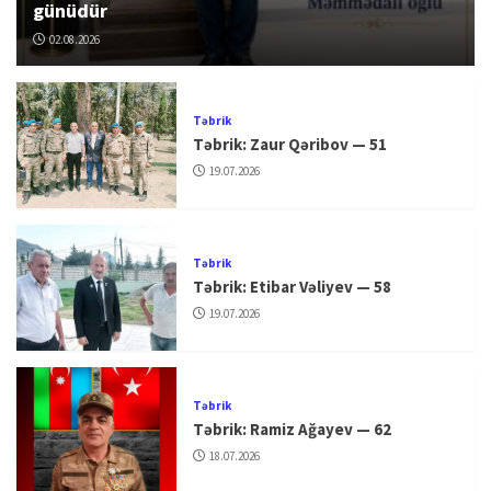
günüdür
02.08.2026
Təbrik
Təbrik: Zaur Qəribov — 51
19.07.2026
Təbrik
Təbrik: Etibar Vəliyev — 58
19.07.2026
Təbrik
Təbrik: Ramiz Ağayev — 62
18.07.2026