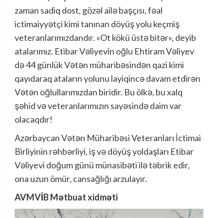
zaman sadiq dost, gözəl ailə başçısı, fəal
ictimaiyyətçi kimi tanınan döyüş yolu keçmiş
veteranlarımızdandır. «Ot kökü üstə bitər», deyib
atalarımız. Etibar Vəliyevin oğlu Ehtiram Vəliyev
də 44 günlük Vətən müharibəsindən qazi kimi
qayıdaraq ataların yolunu layiqincə davam etdirən
Vətən oğlullarımızdan biridir. Bu ölkə, bu xalq
şəhid və veteranlarımızın sayəsində daim var
olacaqdır!
Azərbaycan Vətən Müharibəsi Veteranları İctimai
Birliyinin rəhbərliyi, iş və döyüş yoldaşları Etibar
Vəliyevi doğum günü münasibəti ilə təbrik edir,
ona uzun ömür, cansağlığı arzulayır.
AVMVİB Mətbuat xidməti