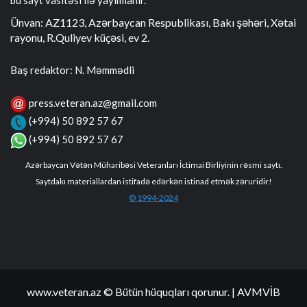
bu sayt vasitəsi ilə yayımlanır.
Ünvan: AZ1123, Azərbaycan Respublikası, Bakı şəhəri, Xətai
rayonu, R.Quliyev küçəsi, ev 2.
Baş redaktor: N. Məmmədli
press.veteran.az@gmail.com
(+994) 50 892 57 67
(+994) 50 892 57 67
Azərbaycan Vətən Müharibəsi Veteranları İctimai Birliyinin rəsmi saytı.
Saytdakı materiallardan istifadə edərkən istinad etmək zəruridir!
© 1994-2024
www.veteran.az © Bütün hüquqları qorunur.
| AVMVİB