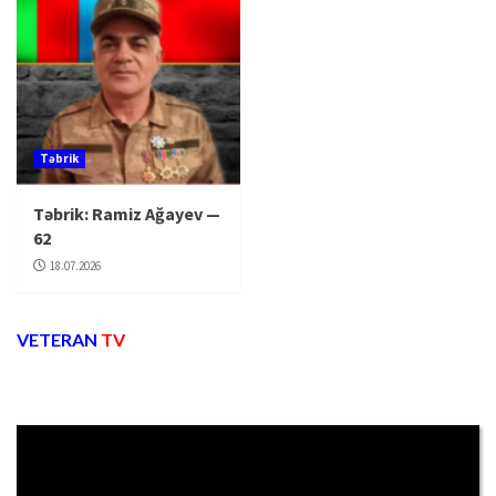
Təbrik
Təbrik: Ramiz Ağayev —
62
18.07.2026
VETERAN
TV