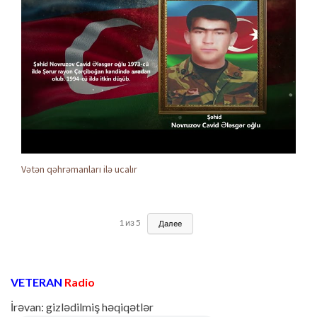
Vətən qəhrəmanları ilə ucalır
1
из
5
Далее
VETERAN
Radio
İrəvan: gizlədilmiş həqiqətlər