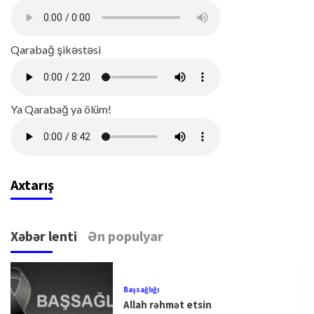
Qarabağ şikəstəsi
Ya Qarabağ ya ölüm!
Axtarış
Xəbər lenti
Ən populyar
Başsağlığı
Allah rəhmət etsin