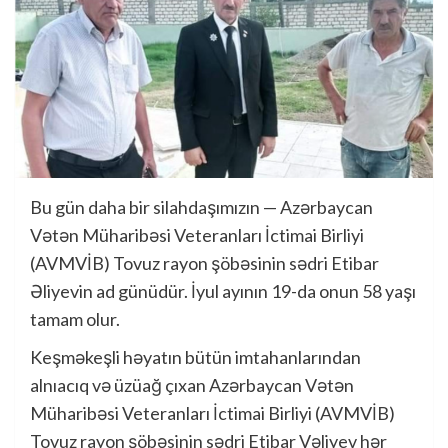
Bu gün daha bir silahdaşımızın — Azərbaycan
Vətən Müharibəsi Veteranları İctimai Birliyi
(AVMVİB) Tovuz rayon şöbəsinin sədri Etibar
Əliyevin ad günüdür. İyul ayının 19-da onun 58 yaşı
tamam olur.
Keşməkeşli həyatın bütün imtahanlarından
alnıacıq və üzüağ çıxan Azərbaycan Vətən
Müharibəsi Veteranları İctimai Birliyi (AVMVİB)
Tovuz rayon şöbəsinin sədri Etibar Vəliyev hər