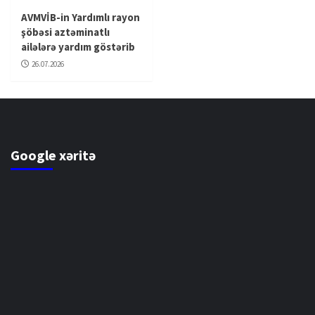
AVMVİB-in Yardımlı rayon
şöbəsi aztəminatlı
ailələrə yardım göstərib
26.07.2026
Google xəritə