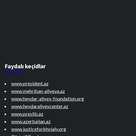
Faydalı keçidlər
www.president.az
www.mehriban-aliyeva.az
www.heydar-aliyev-foundation.org
www.heydaraliyevcenter.az
www.preslib.az
www.azerbaijan.az
www.justiceforkhojaly.org