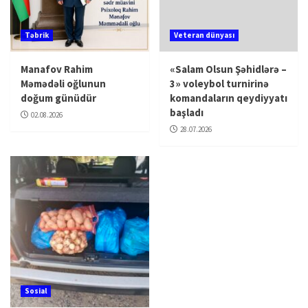
Təbrik
Veteran dünyası
Manafov Rahim
«Salam Olsun Şəhidlərə –
Məmədəli oğlunun
3» voleybol turnirinə
doğum günüdür
komandaların qeydiyyatı
başladı
02.08.2026
28.07.2026
Sosial