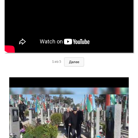
1
из
5
Далее