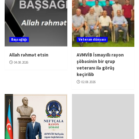
Başsağlığı
Veteran dünyası
Allah rəhmət etsin
AVMVİB İsmayıllı rayon
şöbəsinin bir qrup
04.08.2026
veteranı ilə görüş
keçirilib
02.08.2026