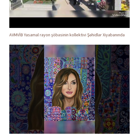
AVMVİB Yasamal rayon şöbəsinin kollektivi Şəhidlər Xiyabanında