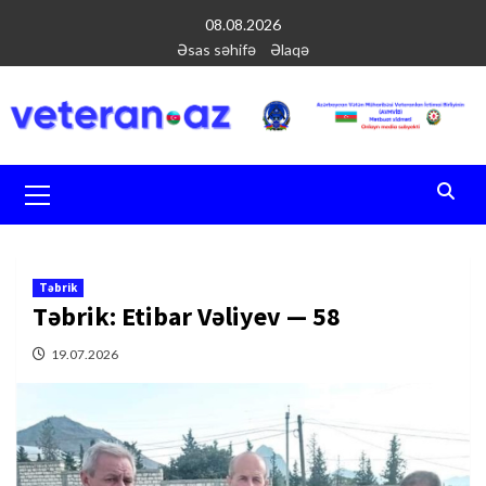
Перейти
08.08.2026
к
Əsas səhifə
Əlaqə
содержимому
Основное
меню
Təbrik
Təbrik: Etibar Vəliyev — 58
19.07.2026