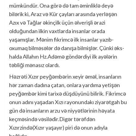
mümkündür. Ona görə də tam əminliklə deyə
bilərik ki, Araz və Kür çayları arasında yerləşən
Azıx və Tağlar əkinçilk üçün əlverişli ərazi
olduğundan ilkin vaxtlarda insanlar orada
yaşamışlar. Mənim fikrimcə ilk insanlar yazıb-
oxumaq bilməsələr də danışa bilmişlər. Çünki əks-
halda Allahın Hz.Adəmə göndərdiyi ilk ayələrin
təbliği mənasız olardı.
Həzrəti Xızır peyğəmbərin xeyir əməl, insanların
hər zaman dadına çatan, onlara yardıma yetişən
peyğəmbər kimi tarixə düşdüyünü bilirik. Fikrimcə
onun adını yaşadan Xızı rayonundakı ziyarətgah bu
gün də insanların arzu və niyyətlərinin həyata
keçməsində vəsilədir.Digər tərəfdən
Xızırzində(Xızır yaşayır) piri də onun adıyla