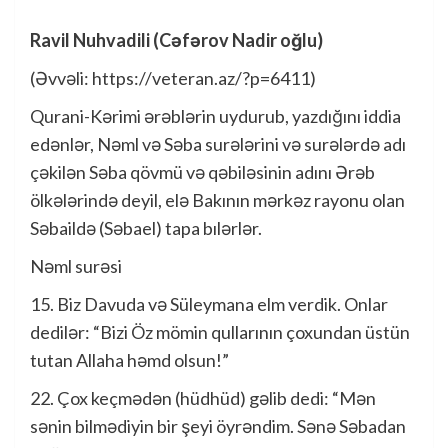
Ravil Nuhvadili (Cəfərov Nadir oğlu)
(Əvvəli: https://veteran.az/?p=6411)
Qurani-Kərimi ərəblərin uydurub, yazdığını iddia
edənlər, Nəml və Səba surələrini və surələrdə adı
çəkilən Səba qövmü və qəbiləsinin adını Ərəb
ölkələrində deyil, elə Bakının mərkəz rayonu olan
Səbaildə (Səbael) tapa bılərlər.
Nəml surəsi
15. Biz Davuda və Süleymana elm verdik. Onlar
dedilər: “Bizi Öz mömin qullarının çoxundan üstün
tutan Allaha həmd olsun!”
22. Çox keçmədən (hüdhüd) gəlib dedi: “Mən
sənin bilmədiyin bir şeyi öyrəndim. Sənə Səbadan