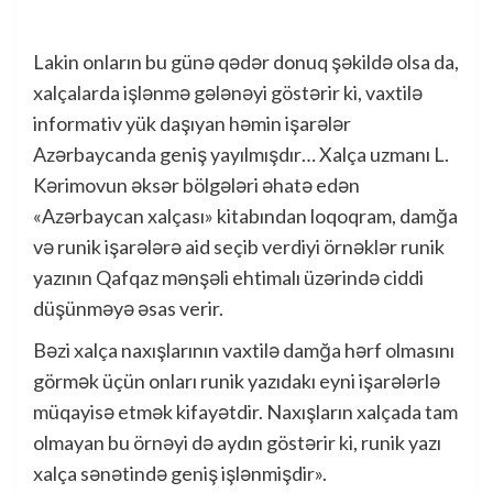
Lakin onların bu günə qədər donuq şəkildə olsa da,
xalçalarda işlənmə gələnəyi göstərir ki, vaxtilə
informativ yük daşıyan həmin işarələr
Azərbaycanda geniş yayılmışdır… Xalça uzmanı L.
Kərimovun əksər bölgələri əhatə edən
«Azərbaycan xalçası» kitabından loqoqram, damğa
və runik işarələrə aid seçib verdiyi örnəklər runik
yazının Qafqaz mənşəli ehtimalı üzərində ciddi
düşünməyə əsas verir.
Bəzi xalça naxışlarının vaxtilə damğa hərf olmasını
görmək üçün onları runik yazıdakı eyni işarələrlə
müqayisə etmək kifayətdir. Naxışların xalçada tam
olmayan bu örnəyi də aydın göstərir ki, runik yazı
xalça sənətində geniş işlənmişdir».