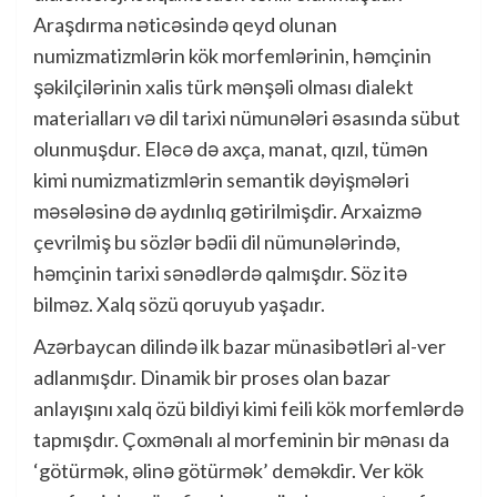
Araşdırma nəticəsində qeyd olunan
numizmatizmlərin kök morfemlərinin, həmçinin
şəkilçilərinin xalis türk mənşəli olması dialekt
materialları və dil tarixi nümunələri əsasında sübut
olunmuşdur. Eləcə də axça, manat, qızıl, tümən
kimi numizmatizmlərin semantik dəyişmələri
məsələsinə də aydınlıq gətirilmişdir. Arxaizmə
çevrilmiş bu sözlər bədii dil nümunələrində,
həmçinin tarixi sənədlərdə qalmışdır. Söz itə
bilməz. Xalq sözü qoruyub yaşadır.
Azərbaycan dilində ilk bazar münasibətləri al-ver
adlanmışdır. Dinamik bir proses olan bazar
anlayışını xalq özü bildiyi kimi feili kök morfemlərdə
tapmışdır. Çoxmənalı al morfeminin bir mənası da
‘götürmək, əlinə götürmək’ deməkdir. Ver kök