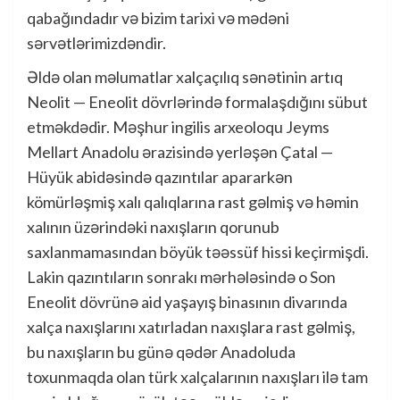
qabağındadır və bizim tarixi və mədəni
sərvətlərimizdəndir.
Əldə olan məlumatlar xalçaçılıq sənətinin artıq
Neolit — Eneolit dövrlərində formalaşdığını sübut
etməkdədir. Məşhur ingilis arxeoloqu Jeyms
Mellart Anadolu ərazisində yerləşən Çatal —
Hüyük abidəsində qazıntılar apararkən
kömürləşmiş xalı qalıqlarına rast gəlmiş və həmin
xalının üzərindəki naxışların qorunub
saxlanmamasından böyük təəssüf hissi keçirmişdi.
Lakin qazıntıların sonrakı mərhələsində o Son
Eneolit dövrünə aid yaşayış binasının divarında
xalça naxışlarını xatırladan naxışlara rast gəlmiş,
bu naxışların bu günə qədər Anadoluda
toxunmaqda olan türk xalçalarının naxışları ilə tam