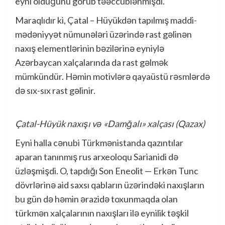
eyni olduğunu görüb təəccüblənmişdi.
Maraqlıdır ki, Çatal – Hüyükdən tapılmış maddi-
mədəniyyət nümunələri üzərində rast gəlinən
naxış elementlərinin bəzilərinə eyniylə
Azərbaycan xalçalarında da rast gəlmək
mümkündür. Həmin motivlərə qayaüstü rəsmlərdə
də sıx-sıx rast gəlinir.
Çatal-Hüyük naxışı və «Damğalı» xalçası (Qazax)
Eyni halla cənubi Türkmənistanda qazıntılar
aparan tanınmış rus arxeoloqu Sarianidi də
üzləşmişdi. O, tapdığı Son Eneolit — Erkən Tunc
dövrlərinə aid saxsı qabların üzərindəki naxışların
bu gün də həmin ərazidə toxunmaqda olan
türkmən xalçalarının naxışları ilə eynilik təşkil