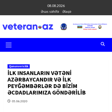
Перейти
08.08.2026
к
Əsas səhifə
Əlaqə
содержимому
Основное
меню
Qanunvericilik
İLK INSANLARIN VƏTƏNİ
AZƏRBAYCANDIR VƏ İLK
PEYĞƏMBƏRLƏR DƏ BİZİM
ƏCDADLARIMIZA GÖNDƏRİLİB
05.06.2020