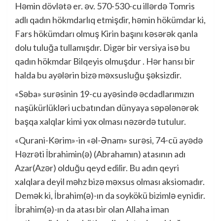
Həmin dövlətə er. əv. 570-530-cu illərdə Tomris
adlı qadın hökmdarlıq etmişdir, həmin hökümdar ki,
Fars hökümdarı olmuş Kirin başını kəsərək qanla
dolu tuluğa tullamışdır. Digər bir versiya isə bu
qadın hökmdar Bilqeyis olmuşdur . Hər hansı bir
halda bu ayələrin bizə məxsusluğu şəksizdir.
«Səba» surəsinin 19-cu ayəsində əcdadlarımızın
naşükürlükləri ucbatından dünyaya səpələnərək
başqa xalqlar kimi yox olması nəzərdə tutulur.
«Qurani-Kərim»-in «əl-Ənam» surəsi, 74-cü ayədə
Həzrəti İbrahimin(ə) (Abrahamın) atasının adı
Azar(Azər) olduğu qeyd edilir. Bu adın qeyri
xalqlara deyil məhz bizə məxsus olması aksiomadır.
Demək ki, İbrahim(ə)-ın da soykökü bizimlə eynidir.
İbrahim(ə)-ın da atası bir olan Allaha iman