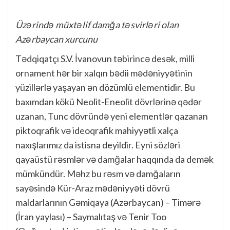
Üzərində müxtəlif damğa təsvirləri olan
Azərbaycan xurcunu
Tədqiqatçı S.V. İvanovun təbirincə desək, milli
ornament hər bir xalqın bədii mədəniyyətinin
yüzillərlə yaşayan ən dözümlü elementidir. Bu
baxımdan kökü Neolit-Eneolit dövrlərinə qədər
uzanan, Tunc dövründə yeni elementlər qazanan
piktoqrafik və ideoqrafik mahiyyətli xalça
naxışlarımız da istisna deyildir. Eyni sözləri
qayaüstü rəsmlər və damğalar haqqında da demək
mümkündür. Məhz bu rəsm və damğaların
sayəsində Kür-Araz mədəniyyəti dövrü
maldarlarının Gəmiqaya (Azərbaycan) – Timərə
(İran yaylası) – Saymalıtaş və Tenir Too