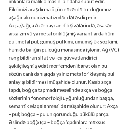
imkanlara malik olmasını bir daha sübut edir.
Fikrimizi araşdırma üçün nəzərdə tutduğumuz
aşağıdakı numizmatizmlər dətəsdiq edir.
Axça//ağça Azərbaycan dili şivələrində, əsasən
arxaizm və ya metaforikləşmiş variantlarda həm
pul, metal pul, gümüş pul kimi, ümumişlək söz kimi,
həm də balığın pulcuğu mənasında işlənir. Ağ (VC)
rəng bildirən sifət və -ca qüvvətləndirici
şəkilçiləşmiş ədat morfemdən ibarət olan bu
sözün canlı danışıqda yalnız metaforikləşmiş pul
anlayışı bildirməsi müşahidə olunur. Kasıb axça
tapdı, boğ ça tapmadı məsəlində axça və boğça
sözlərinin fonomorfoloji uyğunluğundan başqa,
semantik əlaqələnməsi də müşahidə olunur: Axça
– pul; boğça – pulun qorunduğu bükülü parça.
Əslində boğ(x)ça – boğça ‘qadınlara məxsus