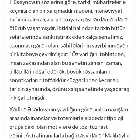
Hüseynovun sözlərinə görə, tarixi, mübarizələrlə
keçmişi olan bir xalq maddi-mədəni, mənəviyyat
tarixini xalı-xalçalara toxuyaraq əsrlərdən-əsrlərə
ötürüb yaşatmışdır. İbtidai halından tarixin bütün
səhifələrində sanki iştirak edən xalça sənətimiz,
oxunması gərək olan, səhifələrinin sayı bilinməyən
bir kitabəyə çevrilmişdir: “Öz varlığını təbiətdən,
insan zəkasından alan bu sənətin zaman-zaman,
pilləpillə inkişaf edərək, böyük rəssamların,
sənətkarların təffəkkür süzgəcindən keçərək,
tarixin aynasında, özünü xalq sənətində yaşadaraq
inkişaf etmişdir.
Xədicə Əsədovanın yazdığına görə, xalça naxışları
arasında inanclar və totemlərlə əlaqədar tipoloji
qrupa daxil olan motivlərə də tez–tez rast
gəlinir.Astral inanclarla bağlı təsvirlərə “Malıbəylı»