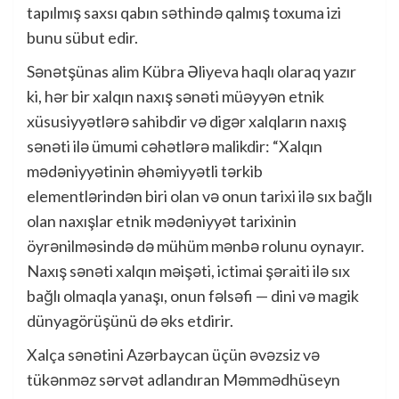
tapılmış saxsı qabın səthində qalmış toxuma izi
bunu sübut edir.
Sənətşünas alim Kübra Əliyeva haqlı olaraq yazır
ki, hər bir xalqın naxış sənəti müəyyən etnik
xüsusiyyətlərə sahibdir və digər xalqların naxış
sənəti ilə ümumi cəhətlərə malikdir: “Xalqın
mədəniyyətinin əhəmiyyətli tərkib
elementlərindən biri olan və onun tarixi ilə sıx bağlı
olan naxışlar etnik mədəniyyət tarixinin
öyrənilməsində də mühüm mənbə rolunu oynayır.
Naxış sənəti xalqın məişəti, ictimai şəraiti ilə sıx
bağlı olmaqla yanaşı, onun fəlsəfi — dini və magik
dünyagörüşünü də əks etdirir.
Xalça sənətini Azərbaycan üçün əvəzsiz və
tükənməz sərvət adlandıran Məmmədhüseyn