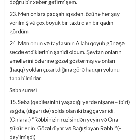
doğru bir xəbər gətirmişəm.
23. Mən onlara padşahlıq edən, özünə hər şey
verilmiş və çox böyük bir taxtı olan bir qadın
gördüm.
24. Mən onun və tayfasının Allahı qoyub günəşə
səcdə etdiklərinin şahidi oldum. Şeytan onların
əməllərini özlərinə gözəl göstərmiş və onları
(haqq) yoldan çıxartdığına görə haqqın yolunu
tapa bilmirlər.
Səba surəsi
15. Səba (qəbiləsinin) yaşadığı yerdə nişanə – (biri)
sağda, (digəri də) solda olan iki bağça var idi.
(Onlara:) “Rəbbinizin ruzisindən yeyin və Ona
şükür edin. Gözəl diyar və Bağışlayan Rəbb!”(–
deyilmişdi)