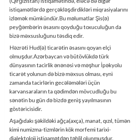
(Qırğızıstan) istiqamətində, eləcə də digər
istiqamətlərdə gerçəkləşdirdikləri miqrasiyalarını
izləmək mümkündür.Bu məlumatlar Şis(ə)
peyğəmbərin əsasını qoyduğu toxuculuğun da
bizə məxsusluğunu təsdiq edir.
Həzrəti Hud(ə) ticarətin əsasını qoyan elçi
olmuşdur.Azərbaycan və bütövlükdə türk
dünyasının tacirlik ənənəsi və məşhur İpəkyolu
ticarət yolunun də bizə məxsus olması, eyni
zamanda tacirlərin gecələmələri üçün
karvansaraların ta qədimdən mövcudluğu bu
sənətin bu gün də bizdə geniş yayılmasının
göstəricisidir.
Aşağıdakı şəkildəki ağça(axça), manat, qızıl, tümən
kimi numizma-tizmlərin kök morfemi tarixi-
dialektoloji istiqamətdən təhlil olunmuşdur.