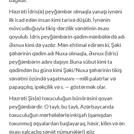
bağlıdır.
Həzrəti İdris(ə) peyğəmbər olmaqla yanaşı iynəni
ilk icad edən insan kimi tarixə düşüb. İynənin
mövcudluğuyla tikiş-dərzilik sənətinin əsası
qoyulub. İdris peyğəmbərin qədim mənbələrdə adı
Əxnux kimi də yazılır. Mən ehtimal edirəm ki, Şəki
şəhərinin qədim adı Nuxa olmaqla, Əxnux (İdris)
peyğəmbərin adını daşıyır.Buna sübut kimi ta
qədimdən bu günə kimi Şəki/Nuxa şəhərinin tikiş
sənətini özündə yaşatmasını —milli palatrlar və
papaqçılıq, ipəkçilik və s. — göstərmək olar.
Həzrəti Şis(ə) toxuculuğun bünörəsini qoyan
peyğəmbərdir. O taylı, bu taylı, Azərbaycanda
toxuculuğun mərhələlərlə inkişafı (qamışdan
toxunmuş əşyalardan başlayaraq, həsir, kilim və ən
əsası xalçaçlıq sənət nümunələri) göz