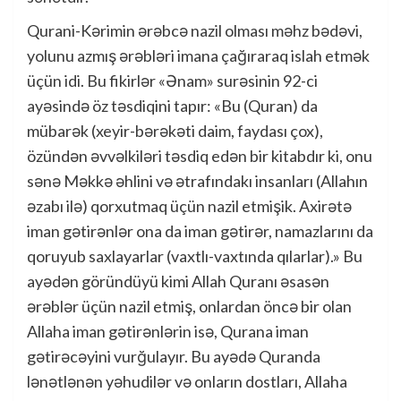
Qurani-Kərimin ərəbcə nazil olması məhz bədəvi,
yolunu azmış ərəbləri imana çağıraraq islah etmək
üçün idi. Bu fikirlər «Ənam» surəsinin 92-ci
ayəsində öz təsdiqini tapır: «Bu (Quran) da
mübarək (xeyir-bərəkəti daim, faydası çox),
özündən əvvəlkiləri təsdiq edən bir kitabdır ki, onu
sənə Məkkə əhlini və ətrafındakı insanları (Allahın
əzabı ilə) qorxutmaq üçün nazil etmişik. Axirətə
iman gətirənlər ona da iman gətirər, namazlarını da
qoruyub saxlayarlar (vaxtlı-vaxtında qılarlar).» Bu
ayədən göründüyü kimi Allah Quranı əsasən
ərəblər üçün nazil etmiş, onlardan öncə bir olan
Allaha iman gətirənlərin isə, Qurana iman
gətirəcəyini vurğulayır. Bu ayədə Quranda
lənətlənən yəhudilər və onların dostları, Allaha