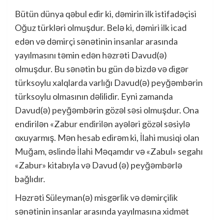
Bütün dünya qəbul edir ki, dəmirin ilk istifadəçisi
Oğuz türkləri olmuşdur. Belə ki, dəmiri ilk icad
edən və dəmirçi sənətinin insanlar arasında
yayılmasını təmin edən həzrəti Davud(ə)
olmuşdur. Bu sənətin bu gün də bizdə və digər
türksoylu xalqlarda varlığı Davud(ə) peyğəmbərin
türksoylu olmasının dəlilidir. Eyni zamanda
Davud(ə) peyğəmbərin gözəl səsi olmuşdur. Ona
endirilən «Zabur endirilən ayələri gözəl səsiylə
oxuyarmış. Mən hesab edirəm ki, İlahi musiqi olan
Muğam, əslində İlahi Məqamdır və «Zabul» segahı
«Zabur» kitabıyla və Davud (ə) peyğəmbərlə
bağlıdır.
Həzrəti Süleyman(ə) misgərlik və dəmirçilik
sənətinin insanlar arasında yayılmasına xidmət