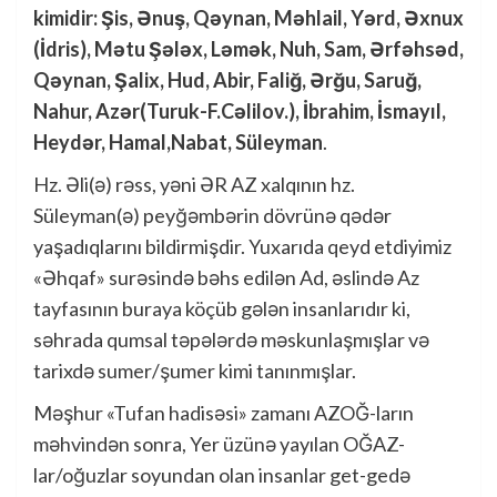
kimidir: Şis, Ənuş, Qəynan, Məhlail, Yərd, Əxnux
(İdris), Mətu Şələx, Ləmək, Nuh, Sam, Ərfəhsəd,
Qəynan, Şalix, Hud, Abir, Faliğ, Ərğu, Saruğ,
Nahur, Azər(Turuk-F.Cəlilov.), İbrahim, İsmayıl,
Heydər, Hamal,Nabat, Süleyman
.
Hz. Əli(ə) rəss, yəni ƏR AZ xalqının hz.
Süleyman(ə) peyğəmbərin dövrünə qədər
yaşadıqlarını bildirmişdir. Yuxarıda qeyd etdiyimiz
«Əhqaf» surəsində bəhs edilən Ad, əslində Az
tayfasının buraya köçüb gələn insanlarıdır ki,
səhrada qumsal təpələrdə məskunlaşmışlar və
tarixdə sumer/şumer kimi tanınmışlar.
Məşhur «Tufan hadisəsi» zamanı AZOĞ-ların
məhvindən sonra, Yer üzünə yayılan OĞAZ-
lar/oğuzlar soyundan olan insanlar get-gedə