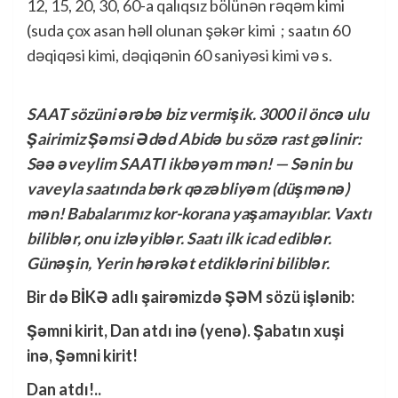
12, 15, 20, 30, 60-a qalıqsız bölünən rəqəm kimi
(suda çox asan həll olunan şəkər kimi ; saatın 60
dəqiqəsi kimi, dəqiqənin 60 saniyəsi kimi və s.
SAAT sözüni ərəbə biz vermişik. 3000 il öncə ulu
Şairimiz Şəmsi Ədəd Abidə bu sözə rast gəlinir:
Səə əveylim SAATI ikbəyəm mən! — Sənin bu
vaveyla saatında bərk qəzəbliyəm (düşmənə)
mən! Babalarımız kor-korana yaşamayıblar. Vaxtı
biliblər, onu izləyiblər. Saatı ilk icad ediblər.
Günəşin, Yerin hərəkət etdiklərini biliblər.
Bir də BİKƏ adlı şairəmizdə ŞƏM sözü işlənib:
Şəmni kirit, Dan atdı inə (yenə). Şabatın xuşi
inə, Şəmni kirit!
Dan atdı!..