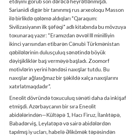
etdiyini görüb son dərəcə heyrətlənmişdi.
Sarianidi digər bir tanınmış rus arxeoloqu Masson
ilə birlikdə qələmə aldıqları “Qaraqum:
Sivilizasiyanın ilk şəfəqi” adlı kitabında bu mövzuya
toxunaraq yazır: “Eramızdan əvvəl lll minilliyin
ikinci yarısından etibarən Cənubi Türkmənistan
qəbilələrinin dulusçuluq sənətində böyük
dəyişikliklər baş verməyə başladı. Zoomorf
motivlərin yerini həndəsi naxışlar tutdu. Bu
naxışlar ağlasığmaz bir şəkildə xalça naxışlarını
xatırlatmaqdadır”.
Eneolit dövründə toxuculuq sənəti daha da inkişaf
etmişdi. Azərbaycanın bir sıra Eneolit
abidələrindən—Kültəpə 1, Hacı Firuz, İlanlıtəpə,
Babadərviş, Leylatəpə və sairə abidələrdən
tapılmış iy ucları, habelə Əlikömək təpəsindən