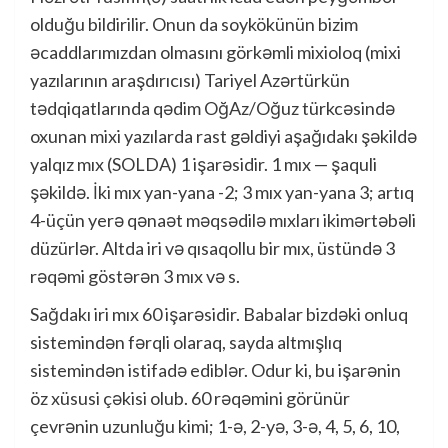
olduğu bildirilir. Onun da soykökünün bizim
əcaddlarımızdan olmasını görkəmli mixioloq (mixi
yazılarının araşdırıcısı) Tariyel Azərtürkün
tədqiqatlarında qədim OğAz/Oğuz türkcəsində
oxunan mixi yazılarda rast gəldiyi aşağıdakı şəkildə
yalqız mıx (SOLDA) 1 işarəsidir. 1 mıx — şaquli
şəkildə. İki mıx yan-yana -2; 3 mıx yan-yana 3; artıq
4-üçün yerə qənaət məqsədilə mıxları ikimərtəbəli
düzürlər. Altda iri və qısaqollu bir mıx, üstündə 3
rəqəmi göstərən 3 mıx və s.
Sağdakı iri mıx 60 işarəsidir. Babalar bizdəki onluq
sistemindən fərqli olaraq, sayda altmışlıq
sistemindən istifadə ediblər. Odur ki, bu işarənin
öz xüsusi çəkisi olub. 60 rəqəmini görünür
çevrənin uzunluğu kimi; 1-ə, 2-yə, 3-ə, 4, 5, 6, 10,