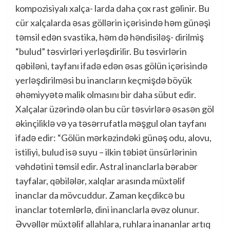
kompozisiyalı xalça- larda daha çox rast gəlinir. Bu
cür xalçalarda əsas göllərin içərisində həm günəşi
təmsil edən svastika, həm də həndisiləş- dirilmiş
“bulud” təsvirləri yerləşdirilir. Bu təsvirlərin
qəbiləni, tayfanı ifadə edən əsas gölün içərisində
yerləşdirilməsi bu inancların keçmişdə böyük
əhəmiyyətə malik olmasını bir daha sübut edir.
Xalçalar üzərində olan bu cür təsvirlərə əsasən göl
əkinçiliklə və ya təsərrufatla məşgul olan tayfanı
ifadə edir: “Gölün mərkəzindəki günəş odu, alovu,
istiliyi, bulud isə suyu – ilkin təbiət ünsürlərinin
vəhdətini təmsil edir. Astral inanclarla bərabər
tayfalar, qəbilələr, xalqlar arasında müxtəlif
inanclar da mövcuddur. Zaman keçdikcə bu
inanclar totemlərlə, dini inanclarla əvəz olunur.
Əvvəllər müxtəlif allahlara, ruhlara inananlar artıq