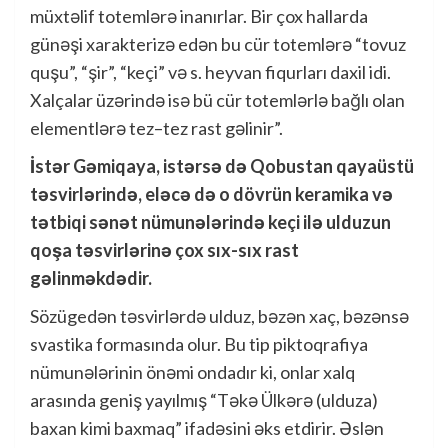
müxtəlif totemlərə inanırlar. Bir çox hallarda
günəşi xarakterizə edən bu cür totemlərə “tovuz
quşu”, “şir”, “keçi” və s. heyvan fiqurları daxil idi.
Xalçalar üzərində isə bü cür totemlərlə bağlı olan
elementlərə tez–tez rast gəlinir”.
İstər Gəmiqaya, istərsə də Qobustan qayaüstü
təsvirlərində, eləcə də o dövrün keramika və
tətbiqi sənət nümunələrində keçi ilə ulduzun
qoşa təsvirlərinə çox sıx-sıx rast
gəlinməkdədir.
Sözügedən təsvirlərdə ulduz, bəzən xaç, bəzənsə
svastika formasında olur. Bu tip piktoqrafiya
nümunələrinin önəmi ondadır ki, onlar xalq
arasında geniş yayılmış “Təkə Ülkərə (ulduza)
baxan kimi baxmaq” ifadəsini əks etdirir. Əslən