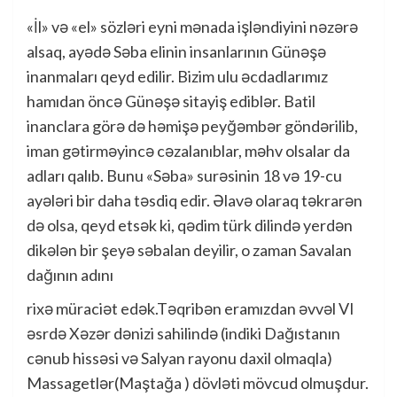
«İl» və «el» sözləri eyni mənada işləndiyini nəzərə
alsaq, ayədə Səba elinin insanlarının Günəşə
inanmaları qeyd edilir. Bizim ulu əcdadlarımız
hamıdan öncə Günəşə sitayiş ediblər. Batil
inanclara görə də həmişə peyğəmbər göndərilib,
iman gətirməyincə cəzalanıblar, məhv olsalar da
adları qalıb. Bunu «Səba» surəsinin 18 və 19-cu
ayələri bir daha təsdiq edir. Əlavə olaraq təkrarən
də olsa, qeyd etsək ki, qədim türk dilində yerdən
dikələn bir şeyə səbalan deyilir, o zaman Savalan
dağının adını
rixə müraciət edək.Təqribən eramızdan əvvəl VI
əsrdə Xəzər dənizi sahilində (indiki Dağıstanın
cənub hissəsi və Salyan rayonu daxil olmaqla)
Massagetlər(Maştağa ) dövləti mövcud olmuşdur.