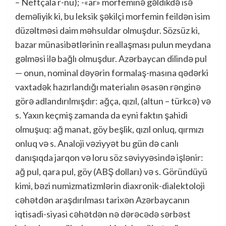
– Neftçala r-nu); -«ar» morfeminə gəldikdə isə
deməliyik ki, bu leksik şəkilçi morfemin feildən isim
düzəltməsi daim məhsuldar olmuşdur. Sözsüz ki,
bazar münasibətlərinin reallaşması pulun meydana
gəlməsi ilə bağlı olmuşdur. Azərbaycan dilində pul
— onun, nominal dəyərin formalaş-masına qədərki
vaxtadək hazırlandığı materialın əsasən rənginə
görə adlandırılmışdır: ağça, qızıl, (altun – türkcə) və
s. Yaxın keçmiş zamanda da eyni faktın şahidi
olmuşuq: ağ manat, göy beşlik, qızıl onluq, qırmızı
onluq və s. Analoji vəziyyət bu gün də canlı
danışıqda jarqon və loru söz səviyyəsində işlənir:
ağ pul, qara pul, göy (ABŞ dolları) və s. Göründüyü
kimi, bəzi numizmatizmlərin diaxronik-dialektoloji
cəhətdən araşdırılması tarixən Azərbaycanın
iqtisadi-siyasi cəhətdən nə dərəcədə sərbəst