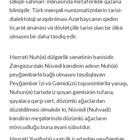
səliqə-sahman’ mənasında metaforiklik qazana
bilmişdir. Türk mənşəli numizmatizmlərin tarixi-
dialektoloji araşdırılması Azərbaycanın qədim
ticarət ənənəsi və dövlətçilik tarixi olan bir ölkə
olmasını bir daha təsdiq edir.
Həzrəti Nuh(ə) dülgərlik sənətinin banisidir.
Zəngəzurdakı Nüvədi kəndinin adının Nuh(ə)
peyğəmbərlə bağlı olmasını təsdiqləyən
Peyğəmbər İzi və Gəmidüzü toponimlərilə yanaşı,
Nuhun(ə) tarixdə iz qoyan gəmisinin tufana,
qayalara qarşı sərt, dözümlü ağaclardan
düzəldilməsi olmalıdır ki, Nüvədi (Nuhvadi)
kəndinin meşələrində dözümlü ağacların
mövcudluğu buna əyani sübutdur.
Həzrəti Yusifin(ə) saatı ilk icad edən peyğəmbər