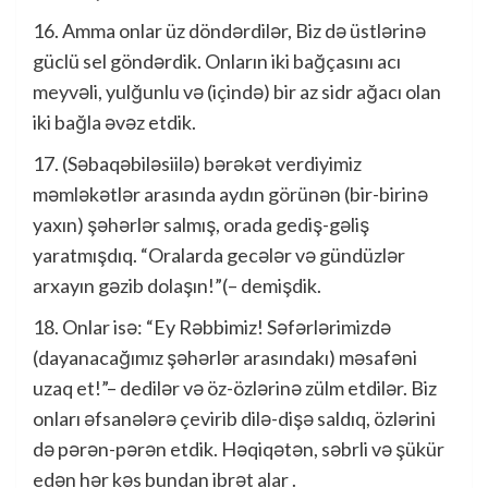
16. Amma onlar üz döndərdilər, Biz də üstlərinə
güclü sel göndərdik. Onların iki bağçasını acı
meyvəli, yulğunlu və (içində) bir az sidr ağacı olan
iki bağla əvəz etdik.
17. (Səbaqəbiləsiilə) bərəkət verdiyimiz
məmləkətlər arasında aydın görünən (bir-birinə
yaxın) şəhərlər salmış, orada gediş-gəliş
yaratmışdıq. “Oralarda gecələr və gündüzlər
arxayın gəzib dolaşın!”(– demişdik.
18. Onlar isə: “Ey Rəbbimiz! Səfərlərimizdə
(dayanacağımız şəhərlər arasındakı) məsafəni
uzaq et!”– dedilər və öz-özlərinə zülm etdilər. Biz
onları əfsanələrə çevirib dilə-dişə saldıq, özlərini
də pərən-pərən etdik. Həqiqətən, səbrli və şükür
edən hər kəs bundan ibrət alar .