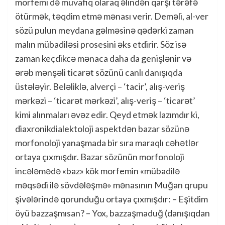
morfemi də müvafiq olaraq əlindən qarşı tərəfə
ötürmək, təqdim etmə mənası verir. Deməli, al-ver
sözü pulun meydana gəlməsinə qədərki zaman
malın mübadiləsi prosesini əks etdirir. Söz isə
zaman keçdikcə mənaca daha da genişlənir və
ərəb mənşəli ticarət sözünü canlı danışıqda
üstələyir. Beləliklə, alverçi – ‘tacir’, alış-veriş
mərkəzi – ‘ticarət mərkəzi’, alış-veriş – ‘ticarət’
kimi alınmaları əvəz edir. Qeyd etmək lazımdır ki,
diaxronikdialektoloji aspektdən bazar sözünə
morfonoloji yanaşmada bir sıra maraqlı cəhətlər
ortaya çıxmışdır. Bazar sözünün morfonoloji
incələmədə «baz» kök morfemin «mübadilə
məqsədi ilə sövdələşmə» mənasının Muğan qrupu
şivələrində qorunduğu ortaya çıxmışdır: – Eşitdim
öyü bazzaşmısan? – Yox, bazzaşmaduğ (danışıqdan