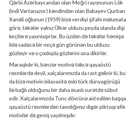
Qərbi Azərbaycandan olan Meğri rayonunun Lök
(indi Vartanazor) kəndindən olan Babayev Qurban
Xanəli oğlunun (1959) bizə verdiyi şifahi məlumata
görə, təkələr yalnız Ülkər ulduzu peyda olanda dişi
keçilərə yaxınlaşırlar. Bu üzdən də təkələr həmişə
ildə sadəcə bir neçə gün görünən bu ulduzu
gözləyir və o çıxdıqda gözlərini ona dikirlər.
Maraqlıdır ki, bənzər motivə təkcə qayaüstü
rəsmlərdə deyil, xalçalarımızda da rast gəlinir ki, bu
da bizə motivin bilavasitə əski türk dünyagörüşü
ilə bağlı olduğunu bir daha əsaslı surətdə sübut
edir. Xalçalarımızda Tunc dövrünə aid edilən başqa
qayaüstü rəsmlərdən tanıdığımız digər piktoqrafik
motivlər də geniş yayılmışdır.