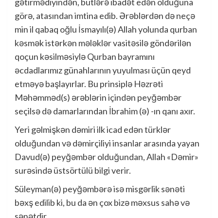
gətirmədiyindən, bütlərə ibadət edən olduğuna
görə, atasından imtina edib. Ərəblərdən də neçə
min il qabaq oğlu İsmayılı(ə) Allah yolunda qurban
kəsmək istərkən mələklər vasitəsilə göndərilən
qoçun kəsilməsiylə Qurban bayramını
əcdadlarımız günahlarının yuyulması üçün qeyd
etməyə başlayırlar. Bu prinsiplə Həzrəti
Məhəmməd(s) ərəblərin içindən peyğəmbər
seçilsə də damarlarından İbrahim (ə) -ın qanı axır.
Yeri gəlmişkən dəmiri ilk icad edən türklər
olduğundan və dəmirçiliyi insanlar arasında yayan
Davud(ə) peyğəmbər olduğundan, Allah «Dəmir»
surəsində üstsörtülü bilgi verir.
Süleyman(ə) peyğəmbərə isə misgərlik sənəti
bəxş edilib ki, bu da ən çox bizə məxsus sahə və
sənətdir.