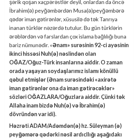
şərik qoşan xaçpərəstlər deyil, onlardan da öncə
İbrahim(ə) peyğəmbərdən Musa(ə)peyğəmbərə
qədər iman gətirənlər, xüsusilə də tək Tanrıya
inanan türklər nəzərdə tutulur. Bu gün türklərin
ərəblərdən və farslardan çox islama bağlılığı buna
bariz nümunədir. «
Ənam» surəsinin 92-ci ayəsinin
ikinci hissəsi Nuh(ə) nəslindən olan
OĞAZ/Oğuz-Türk insanlarına aiddir. O zaman
orada yaşayan soydaşlarımız islamı könüllü
qəbul etmişlər (Ənam surəsindəki «axirətə
iman gətirənlər ona da iman gətirəcəklər»
sözləri OĞAZLARA/Oğuzlara aiddir. Çünki tək
Allaha inam bizdə Nuh(ə) və İbrahim(ə)
dövründən var idi).
Həzrəti ADAM/Adəmdən(ə) hz. Süleyman (ə)
peyğəmərə qədərki nəsil ardıcllığı aşağıdakı