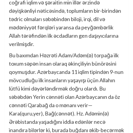
coğrafi iqlim və şəraitin min illər ərzində
dəyişkənliyi nəticəsində, toplumların bir-birindən
tədric olmaları səbəbindən biloji, irqi, dil və
mədəniyyət fərqləri yaransa da peyğəmbərlik
Allah tərəfindən ilk əcdadların gen daşıyıcılarına
verilmişdir.
Bu baxımdan Həzrəti Adam/Adəm(ə) torpağa ilk
toxum səpən insan olaraq əkinçiliyin bünörəsini
qoymuşdur. Azərbaycanda 11 iqlim tipindən 9-nun
mövcudluğu ilk insanların yaşayışı üçün Allahın
lütfü kimi dəyərləndirmək doğru olardı. Bu
səbəbdən Yerin cənnəti olan Azərbaycanın da öz
cənnəti Qarabağ da o mənanı verir—
Kara(quru,yer), Bağ(cənnət). Hz. Adəmin(ə)
Ərəbistanda yaşadığını iddia edənlər necə
inandıra bilərlər ki, burada buğdanı əkib-becərmək