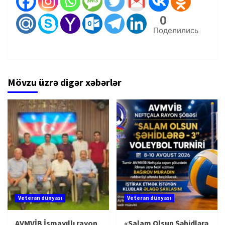
0
Поделились
Mövzu üzrə digər xəbərlər
Veteran dünyası
Veteran dünyası
AVMVİB İsmayıllı rayon
«Salam Olsun Şəhidlərə