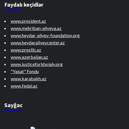
Faydalı keçidlər
www.president.az
www.mehriban-aliyeva.az
www.heydar-aliyev-foundation.org
www.heydaraliyevcenter.az
www.preslib.az
www.azerbaijan.az
www.justiceforkhojaly.org
"Yaşat" Fondu
www.karabakh.az
www.fedai.az
Sayğac