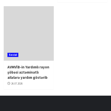
Sosial
AVMVİB-in Yardımlı rayon
şöbəsi aztəminatlı
ailələrə yardım göstərib
26.07.2026