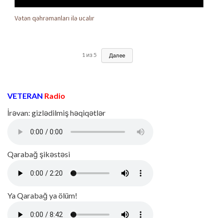
Vətən qəhrəmanları ilə ucalır
1
из
5
Далее
VETERAN
Radio
İrəvan: gizlədilmiş həqiqətlər
Qarabağ şikəstəsi
Ya Qarabağ ya ölüm!