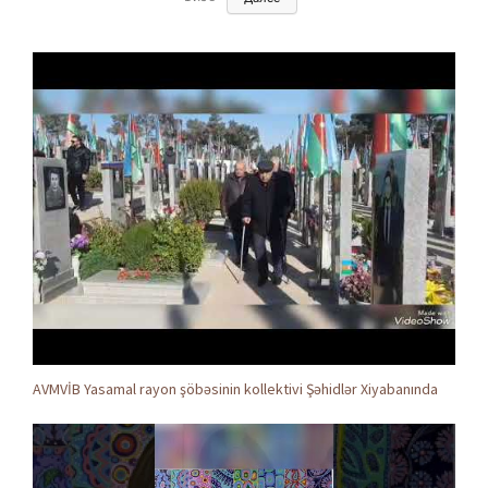
AVMVİB Yasamal rayon şöbəsinin kollektivi Şəhidlər Xiyabanında