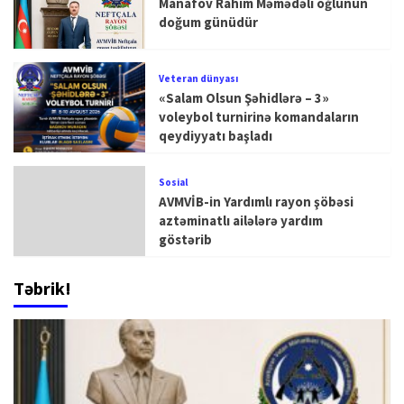
Manafov Rahim Məmədəli oğlunun
doğum günüdür
Veteran dünyası
«Salam Olsun Şəhidlərə – 3»
voleybol turnirinə komandaların
qeydiyyatı başladı
Sosial
AVMVİB-in Yardımlı rayon şöbəsi
aztəminatlı ailələrə yardım
göstərib
Təbrik!