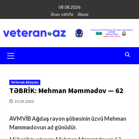
Перейти
08.08.2026
к
Əsas səhifə
Əlaqə
содержимому
Основное
меню
Veteran dünyası
TƏBRİK: Mehman Məmmədov — 62
31.05.2020
AVMVİB Ağdaş rayon şöbəsinin üzvü Mehman
Məmmədovun
ad günüdür.