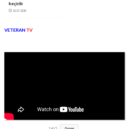
keçirib
16.07.2026
VETERAN
TV
1
из
5
Далее