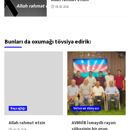
08.06.2026
Bunları da oxumağı tövsiyə edirik:
Başsağlığı
Veteran dünyası
Allah rəhmət etsin
AVMVİB İsmayıllı rayon
şöbəsinin bir qrup
04.08.2026