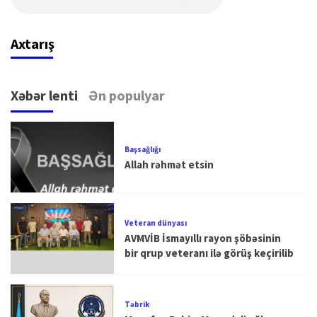
Axtarış
Xəbər lenti
Ən populyar
Başsağlığı
Allah rəhmət etsin
Veteran dünyası
AVMVİB İsmayıllı rayon şöbəsinin
bir qrup veteranı ilə görüş keçirilib
Təbrik