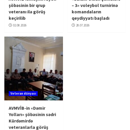
şöbəsinin bir qrup
– 3» voleybol turnirinə
veteranı ilə görüş
komandaların
keçirilib
qeydiyyatı başladı
02.08.2026
28.07.2026
Veteran dünyası
AVMVİB-in «Dəmir
Yolları» şöbəsinin sədri
Kürdəmirdə
veteranlarla görüş