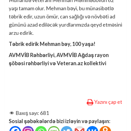
Müharibə veteranı Mehman Məmmədovun 62
yaşı tamam olur. Mehman bəyi, bu münasibətlə
təbrik edir, uzun ömür, can sağlığı və növbəti ad
gününü azad ediləcək yurdlarımızda qeyd etməsini
arzu edirik.
Təbrik edirik Mehman bəy, 100 yaşa!
AVMVİB Rəhbərliyi, AVMVİB Ağdaş rayon
şöbəsi rəhbərliyi və Veteran.az kollektivi
Yazını çap et
Baxış sayı:
681
Sosial şəbəkələrdə bizi izləyin və paylaşın: