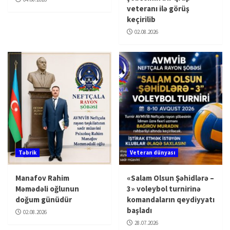
veteranı ilə görüş
keçirilib
02.08.2026
Təbrik
Veteran dünyası
Manafov Rahim
«Salam Olsun Şəhidlərə –
Məmədəli oğlunun
3» voleybol turnirinə
doğum günüdür
komandaların qeydiyyatı
başladı
02.08.2026
28.07.2026