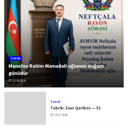
Təbrik
Manafov Rahim Məmədəli oğlunun doğum
günüdür
02.08.2026
Təbrik
Təbrik: Zaur Qəribov — 51
19.07.2026