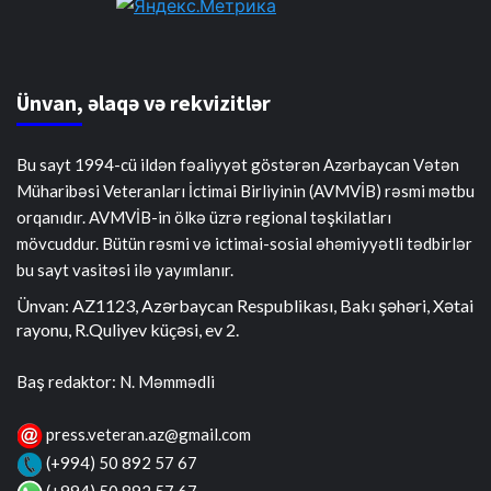
Ünvan, əlaqə və rekvizitlər
Bu sayt 1994-cü ildən fəaliyyət göstərən Azərbaycan Vətən
Müharibəsi Veteranları İctimai Birliyinin (AVMVİB) rəsmi mətbu
orqanıdır. AVMVİB-in ölkə üzrə regional təşkilatları
mövcuddur. Bütün rəsmi və ictimai-sosial əhəmiyyətli tədbirlər
bu sayt vasitəsi ilə yayımlanır.
Ünvan: AZ1123, Azərbaycan Respublikası, Bakı şəhəri, Xətai
rayonu, R.Quliyev küçəsi, ev 2.
Baş redaktor: N. Məmmədli
press.veteran.az@gmail.com
(+994) 50 892 57 67
(+994) 50 892 57 67