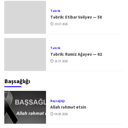
Təbrik
Təbrik: Etibar Vəliyev — 58
19.07.2026
Təbrik
Təbrik: Ramiz Ağayev — 62
18.07.2026
Başsağlığı
Başsağlığı
Allah rəhmət etsin
04.08.2026