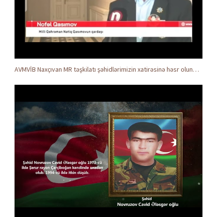
AVMVİB Naxçıvan MR təşkilatı şəhidlərimizin xatirəsinə həsr olunmuş tədbir keçirdi