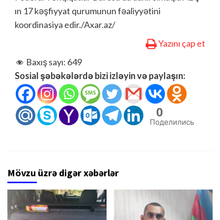
ın 17 kəşfiyyat qurumunun fəaliyyətini
koordinasiya edir./Axar.az/
Yazını çap et
Baxış sayı:
649
Sosial şəbəkələrdə bizi izləyin və paylaşın:
0
Поделились
Mövzu üzrə digər xəbərlər