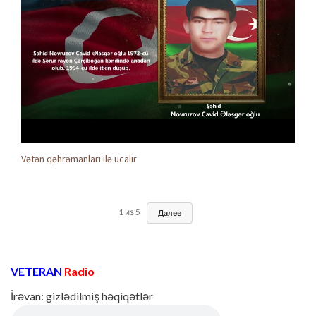
Vətən qəhrəmanları ilə ucalır
1
из
5
Далее
VETERAN
Radio
İrəvan: gizlədilmiş həqiqətlər