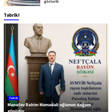
göstərib
Təbrik!
Təbrik
Manafov Rahim Məmədəli oğlunun doğum
günüdür