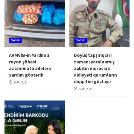
Sosial
Sosial
AVMVİB-in Yardımlı
Döyüş tapşırıqları
rayon şöbəsi
zamanı yaralanmış
aztəminatlı ailələrə
zabitin müraciəti
yardım göstərib
aidiyyəti qurumların
diqqətini gözləyir
26.07.2026
27.06.2026