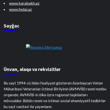
www.karabakh.az
www.fedai.az
Sayğac
Ünvan, əlaqə və rekvizitlər
Bu sayt 1994-cü ildən fəaliyyət göstərən Azərbaycan Vətən
Müharibəsi Veteranları İctimai Birliyinin (AVMVİB) rəsmi mətbu
orqanıdır. AVMVİB-in ölkə üzrə regional təşkilatları
mövcuddur. Bütün rəsmi və ictimai-sosial əhəmiyyətli tədbirlər
bu sayt vasitəsi ilə yayımlanır.