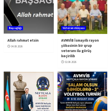
Başsağlığı
Veteran dünyası
Allah rəhmət etsin
AVMVİB İsmayıllı rayon
şöbəsinin bir qrup
04.08.2026
veteranı ilə görüş
keçirilib
02.08.2026