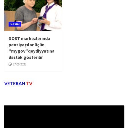
Sosial
DOST mərkəzlərində
pensiyaçılar üçün
“mygov”qeydiyyatına
dəstək göstərilir
27.06.2026
VETERAN
TV