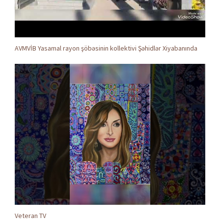
AVMVİB Yasamal rayon şöbəsinin kollektivi Şəhidlər Xiyabanında
Veteran TV