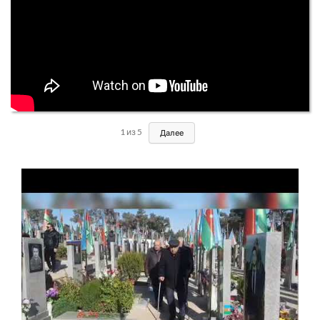
1
из
5
Далее