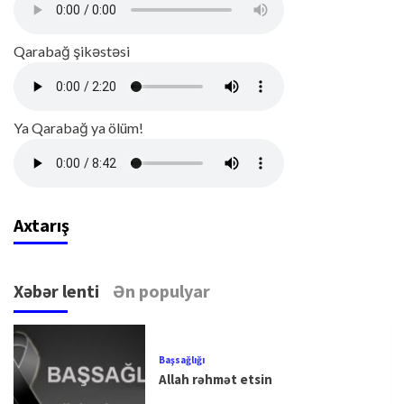
Qarabağ şikəstəsi
Ya Qarabağ ya ölüm!
Axtarış
Xəbər lenti
Ən populyar
Başsağlığı
Allah rəhmət etsin