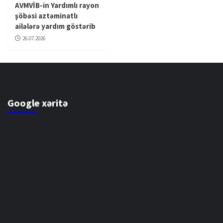
AVMVİB-in Yardımlı rayon
şöbəsi aztəminatlı
ailələrə yardım göstərib
26.07.2026
Google xəritə