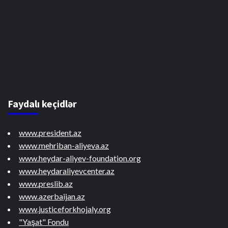
Faydalı keçidlər
www.president.az
www.mehriban-aliyeva.az
www.heydar-aliyev-foundation.org
www.heydaraliyevcenter.az
www.preslib.az
www.azerbaijan.az
www.justiceforkhojaly.org
"Yaşat" Fondu