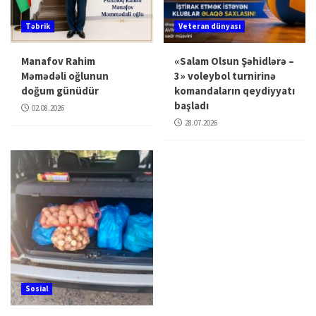
Təbrik
Veteran dünyası
Manafov Rahim
«Salam Olsun Şəhidlərə –
Məmədəli oğlunun
3» voleybol turnirinə
doğum günüdür
komandaların qeydiyyatı
başladı
02.08.2026
28.07.2026
Sosial