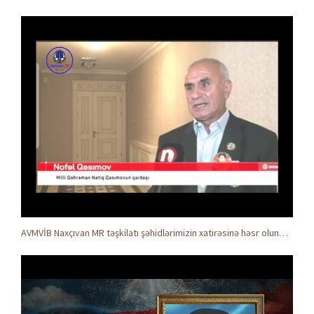
AVMVİB Naxçıvan MR təşkilatı şəhidlərimizin xatirəsinə həsr olunmuş tədbir keçirdi