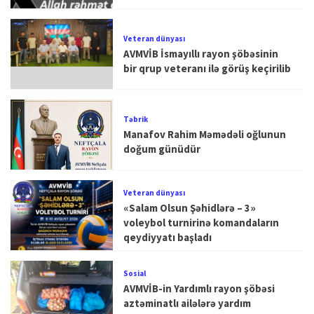
Veteran dünyası
AVMVİB İsmayıllı rayon şöbəsinin
bir qrup veteranı ilə görüş keçirilib
Təbrik
Manafov Rahim Məmədəli oğlunun
doğum günüdür
Veteran dünyası
«Salam Olsun Şəhidlərə – 3»
voleybol turnirinə komandaların
qeydiyyatı başladı
Sosial
AVMVİB-in Yardımlı rayon şöbəsi
aztəminatlı ailələrə yardım