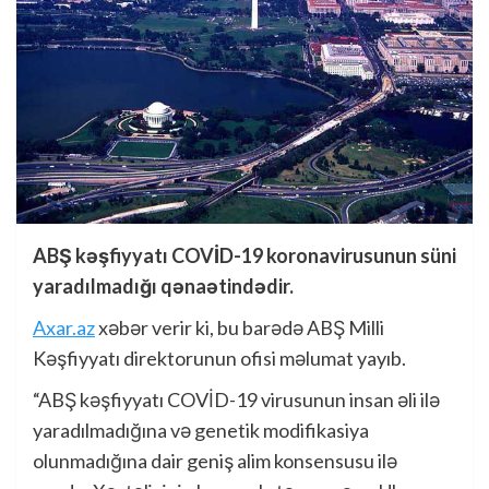
ABŞ kəşfiyyatı COVİD-19 koronavirusunun süni
yaradılmadığı qənaətindədir.
Axar.az
xəbər verir ki, bu barədə ABŞ Milli
Kəşfiyyatı direktorunun ofisi məlumat yayıb.
“ABŞ kəşfiyyatı COVİD-19 virusunun insan əli ilə
yaradılmadığına və genetik modifikasiya
olunmadığına dair geniş alim konsensusu ilə