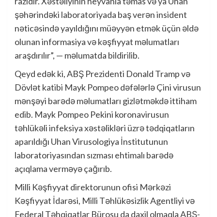
razıdır. Xəstəliyinin heyvanla təmas və ya Uhan
şəhərindəki laboratoriyada baş verən insident
nəticəsində yayıldığını müəyyən etmək üçün əldə
olunan informasiya və kəşfiyyat məlumatları
araşdırılır”, — məlumatda bildirilib.
Qeyd edək ki, ABŞ Prezidenti Donald Tramp və
Dövlət katibi Mayk Pompeo dəfələrlə Çini virusun
mənşəyi barədə məlumatları gizlətməkdə ittiham
edib. Mayk Pompeo Pekini koronavirusun
təhlükəli infeksiya xəstəlikləri üzrə tədqiqatların
aparıldığı Uhan Virusologiya İnstitutunun
laboratoriyasından sızması ehtimalı barədə
açıqlama verməyə çağırıb.
Milli Kəşfiyyat direktorunun ofisi Mərkəzi
Kəşfiyyat İdarəsi, Milli Təhlükəsizlik Agentliyi və
Federal Təhqiqatlar Bürosu da daxil olmaqla ABŞ-