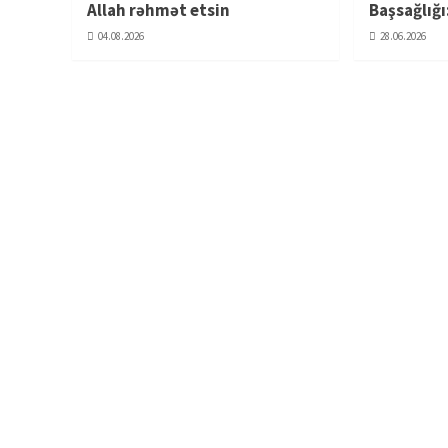
Allah rəhmət etsin
Başsağlığı
04.08.2026
28.06.2026