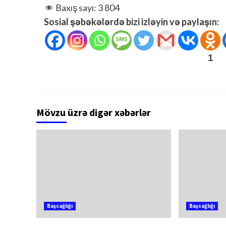
Baxış sayı:
3 804
Sosial şəbəkələrdə bizi izləyin və paylaşın:
1
Mövzu üzrə digər xəbərlər
Başsağlığı
Başsağlığı