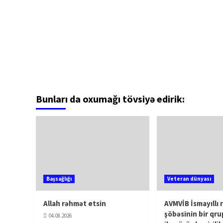
Bunları da oxumağı tövsiyə edirik:
Başsağlığı
Veteran dünyası
Allah rəhmət etsin
AVMVİB İsmayıllı 
şöbəsinin bir qru
04.08.2026