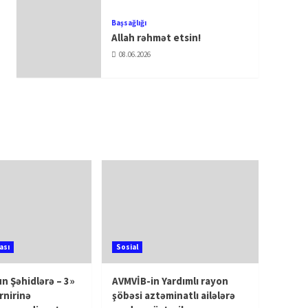
Başsağlığı
Allah rəhmət etsin!
08.06.2026
ası
Sosial
n Şəhidlərə – 3»
AVMVİB-in Yardımlı rayon
rnirinə
şöbəsi aztəminatlı ailələrə