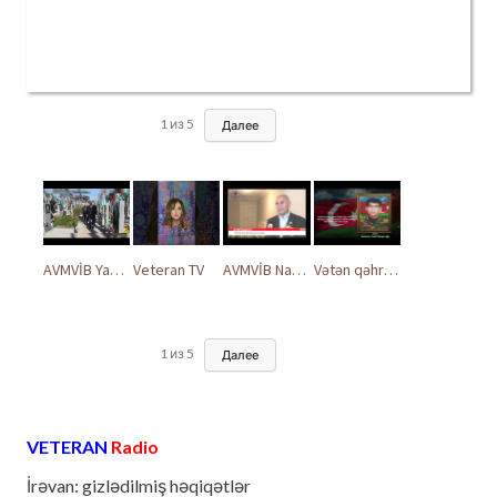
1
из
5
Далее
AVMVİB Yasamal rayon şöbəsinin kollektivi Şəhidlər Xiyabanında
Veteran TV
AVMVİB Naxçıvan MR təşkilatı şəhidlərimizin xatirəsinə həsr olunmuş tədbir keçirdi
Vətən qəhrəmanları ilə ucalır
1
из
5
Далее
VETERAN
Radio
İrəvan: gizlədilmiş həqiqətlər