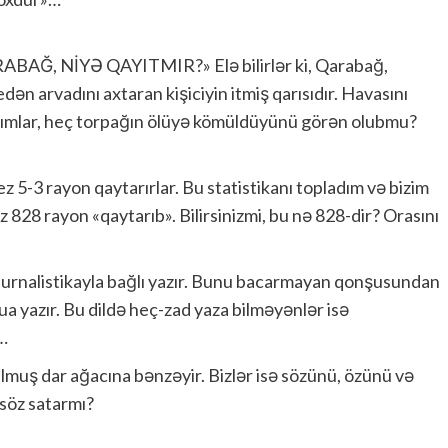
QARABAĞ, NİYƏ QAYITMIR?» Elə bilirlər ki, Qarabağ,
ən arvadını axtaran kişiciyin itmiş qarısıdır. Havasını
zalımlar, heç torpağın ölüyə kömüldüyünü görən olubmu?
 5-3 rayon qaytarırlar. Bu statistikanı topladım və bizim
z 828 rayon «qaytarıb». Bilirsinizmi, bu nə 828-dir? Orasını
 jurnalistikayla bağlı yazır. Bunu bacarmayan qonşusundan
a yazır. Bu dildə heç-zad yaza bilməyənlər isə
…
ulmuş dar ağacına bənzəyir. Bizlər isə sözünü, özünü və
 söz satarmı?