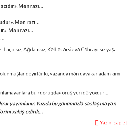
acıdır». Mən razı…
ludur». Mən razı…
r». Mən razı…
ı…
 Laçınsız, Ağdamsız, Kəlbəcərsiz və Cəbrayılsız yaşa
 olunmuşlar deyirlər ki, yazanda mən davakar adam kimi
Anlamayanlara bu «qoruqda» örüş yeri də yoxdur…
əkrar yayımlanır. Yazıda bu günümüzlə səsləşməyən
ərini xahiş edirik…
Yazını çap et