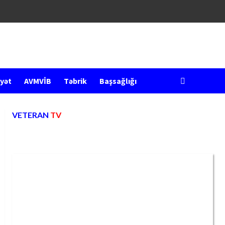
yət
AVMVİB
Təbrik
Başsağlığı
VETERAN
TV