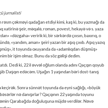
ü jurnalisti
 rəsm çəkməyi qadağan etdiyi kimi, kaş ki, bu yazmağı da
q xatirinə şeir, məqalə, roman, povest, hekayə və s. yaza
zdan» «dəzgaha» veririk ki, bir sərkərdə çıxsın, baxırıq, o
də, «yandım, aman» şeiri yazan bir aşıq çıxıb. Aşıq yazıq
üşmüş», it toyunda oxuyanda da «adamlıqdan düşmüş»
nim bir işim olmaz. Bunu da söz gəlişi dedim.
atdı. Dedi ki, 22 il əvvəl oğlum olanda adını Qaçqın qoyub
yişib Daşqın edəcəm. Uşağın 1 yaşından bəri dost-tanış
a keçirək. Sonra sünnət toyunda da eyni sağlığı, «böyük
cbəsərlər nə danışırlar? Qaçqının 22 yaşında toyunu
əvəmin Qarabağda doğuluşuna müjdə verdilər. Nəvə
yoxdur»…