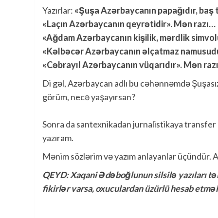
Yazırlar:
«Şuşa Azərbaycanın papağıdır, baş t
«Laçın Azərbaycanın qeyrətidir». Mən razı…
«Ağdam Azərbaycanın kişilik, mərdlik simvo
«Kəlbəcər Azərbaycanın əlçatmaz namusudu
«Cəbrayıl Azərbaycanın vüqarıdır». Mən raz
Di gəl, Azərbaycan adlı bu cəhənnəmdə Şuşasız,
görüm, necə yaşayırsan?
Sonra da santexnikadan jurnalistikaya transfer
yazıram.
Mənim sözlərim və yazım anlayanlar üçündür. 
QEYD: Xaqani Ədəboğlunun silsilə yazıları t
fikirlər varsa, oxuculardan üzürlü hesab etməl