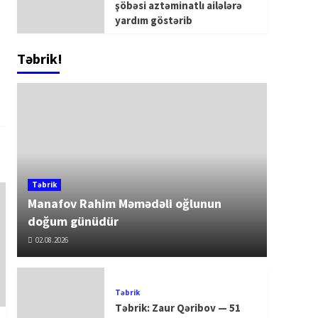
şöbəsi aztəminatlı ailələrə
yardım göstərib
Təbrik!
Təbrik
Manafov Rahim Məmədəli oğlunun
doğum günüdür
02.08.2026
Təbrik
Təbrik: Zaur Qəribov — 51