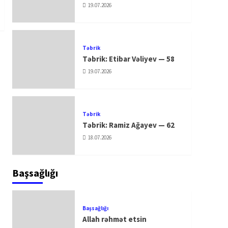
19.07.2026
Təbrik
Təbrik: Etibar Vəliyev — 58
19.07.2026
Təbrik
Təbrik: Ramiz Ağayev — 62
18.07.2026
Başsağlığı
Başsağlığı
Allah rəhmət etsin