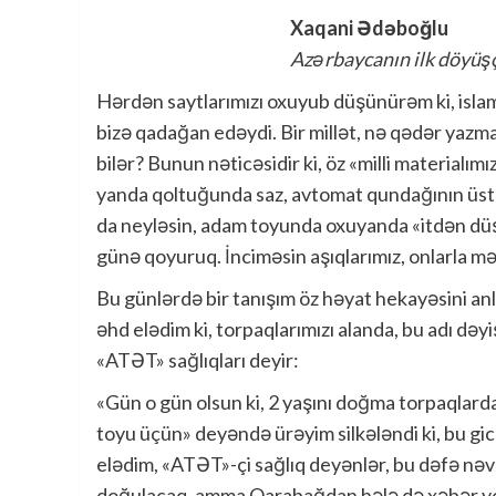
Xaqani Ədəboğlu
Azərbaycanın ilk döyüşç
Hərdən saytlarımızı oxuyub düşünürəm ki, islam
bizə qadağan edəydi. Bir millət, nə qədər yazma
bilər? Bunun nəticəsidir ki, öz «milli materialımı
yanda qoltuğunda saz, avtomat qundağının üstün
da neyləsin, adam toyunda oxuyanda «itdən d
günə qoyuruq. İnciməsin aşıqlarımız, onlarla mə
Bu günlərdə bir tanışım öz həyat hekayəsini anl
əhd elədim ki, torpaqlarımızı alanda, bu adı də
«ATƏT» sağlıqları deyir:
«Gün o gün olsun ki, 2 yaşını doğma torpaqlard
toyu üçün» deyəndə ürəyim silkələndi ki, bu gi
elədim, «ATƏT»-çi sağlıq deyənlər, bu dəfə n
doğulacaq, amma Qarabağdan hələ də xəbər 