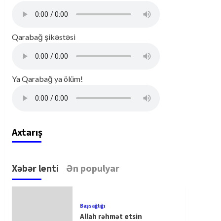
Qarabağ şikəstəsi
Ya Qarabağ ya ölüm!
Axtarış
Xəbər lenti
Ən populyar
Başsağlığı
Allah rəhmət etsin