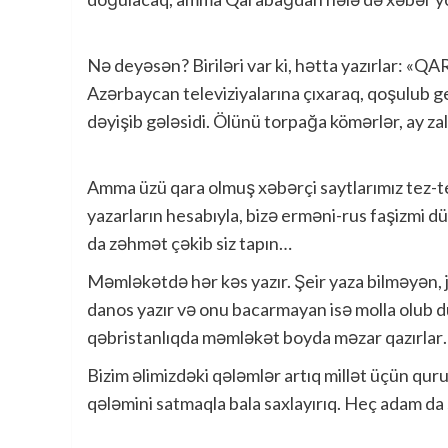
Nə deyəsən? Biriləri var ki, hətta yazırlar: «
Azərbaycan televiziyalarına çıxaraq, qoşulub ged
dəyişib gələsidi. Ölünü torpağa kömərlər, ay 
Amma üzü qara olmuş xəbərçi saytlarımız tez-tez
yazarların hesabıyla, bizə erməni-rus faşizmi dü
da zəhmət çəkib siz tapın…
Məmləkətdə hər kəs yazır. Şeir yaza bilməyən,
danos yazır və onu bacarmayan isə molla olub du
qəbristanlıqda məmləkət boyda məzar qazırlar
Bizim əlimizdəki qələmlər artıq millət üçün qur
qələmini satmaqla bala saxlayırıq. Heç adam da