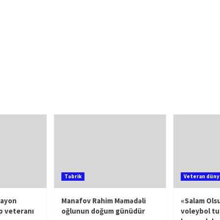
Təbrik
Veteran düny
rayon
Manafov Rahim Məmədəli
«Salam Olsu
p veteranı
oğlunun doğum günüdür
voleybol tu