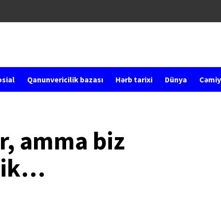
sial
Qanunvericilik bazası
Hərb tarixi
Dünya
Cəmiy
r, amma biz
lik…