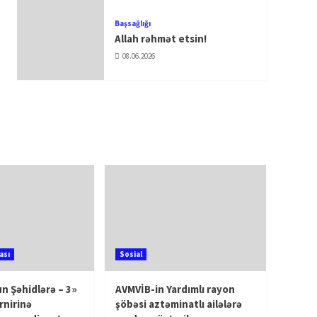
Başsağlığı
Allah rəhmət etsin!
08.06.2026
ası
Sosial
n Şəhidlərə – 3»
AVMVİB-in Yardımlı rayon
rnirinə
şöbəsi aztəminatlı ailələrə