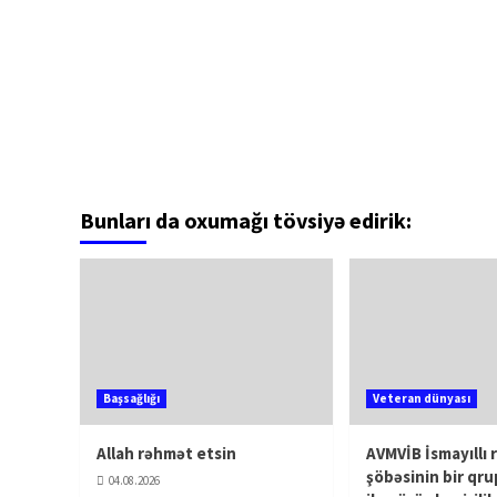
Bunları da oxumağı tövsiyə edirik:
Başsağlığı
Veteran dünyası
Allah rəhmət etsin
AVMVİB İsmayıllı 
şöbəsinin bir qru
04.08.2026