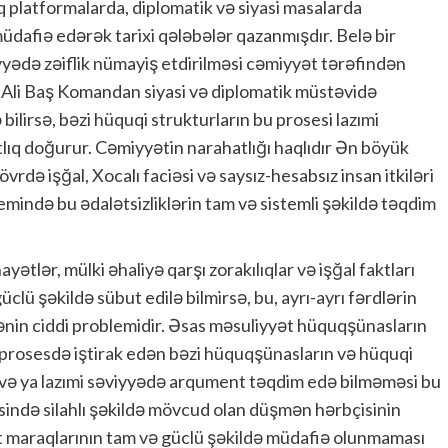
 platformalarda, diplomatik və siyasi masalarda
üdafiə edərək tarixi qələbələr qazanmışdır. Belə bir
yədə zəiflik nümayiş etdirilməsi cəmiyyət tərəfindən
 Ali Baş Komandan siyasi və diplomatik müstəvidə
ilirsə, bəzi hüquqi strukturların bu prosesi lazımi
lıq doğurur. Cəmiyyətin narahatlığı haqlıdır Ən böyük
övrdə işğal, Xocalı faciəsi və saysız-hesabsız insan itkiləri
mində bu ədalətsizliklərin tam və sistemli şəkildə təqdim
ətlər, mülki əhaliyə qarşı zorakılıqlar və işğal faktları
lü şəkildə sübut edilə bilmirsə, bu, ayrı-ayrı fərdlərin
ənin ciddi problemidir. Əsas məsuliyyət hüquqşünasların
u prosesdə iştirak edən bəzi hüquqşünasların və hüquqi
ğı və ya lazımi səviyyədə arqument təqdim edə bilməməsi bu
isində silahlı şəkildə mövcud olan düşmən hərbçisinin
 maraqlarının tam və güclü şəkildə müdafiə olunmaması