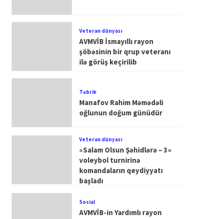
Veteran dünyası
AVMVİB İsmayıllı rayon
şöbəsinin bir qrup veteranı
ilə görüş keçirilib
Təbrik
Manafov Rahim Məmədəli
oğlunun doğum günüdür
Veteran dünyası
«Salam Olsun Şəhidlərə – 3»
voleybol turnirinə
komandaların qeydiyyatı
başladı
Sosial
AVMVİB-in Yardımlı rayon