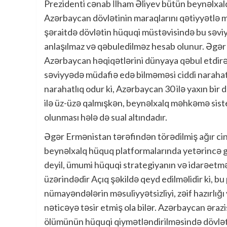
Prezidenti cənab İlham Əliyev bütün beynəlxalq
Azərbaycan dövlətinin maraqlarını qətiyyətlə m
şəraitdə dövlətin hüquqi müstəvisində bu səviy
anlaşılmaz və qəbuledilməz hesab olunur. Əgər
Azərbaycan həqiqətlərini dünyaya qəbul etdirə b
səviyyədə müdafiə edə bilməməsi ciddi narahat
narahatlıq odur ki, Azərbaycan 30 ilə yaxın bir d
ilə üz-üzə qalmışkən, beynəlxalq məhkəmə siste
olunması hələ də sual altındadır.
Əgər Ermənistan tərəfindən törədilmiş ağır cinay
beynəlxalq hüquq platformalarında yetərincə güc
deyil, ümumi hüquqi strategiyanın və idarəetm
üzərindədir Açıq şəkildə qeyd edilməlidir ki, b
nümayəndələrin məsuliyyətsizliyi, zəif hazırlı
nəticəyə təsir etmiş ola bilər. Azərbaycan əraz
ölümünün hüquqi qiymətləndirilməsində dövlət