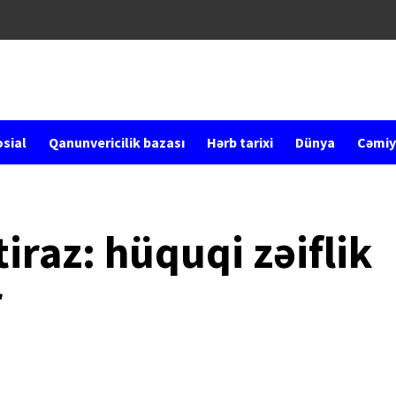
sial
Qanunvericilik bazası
Hərb tarixi
Dünya
Cəmiy
iraz: hüquqi zəiflik
r