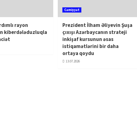
Cəmiyyət
rdımlı rayon
Prezident İlham Əliyevin Şuşa
n kiberdələduzluqla
çıxışı Azərbaycanın strateji
aciət
inkişaf kursunun əsas
istiqamətlərini bir daha
ortaya qoydu
13.07.2026