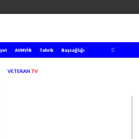
yət
AVMVİB
Təbrik
Başsağlığı
VETERAN
TV