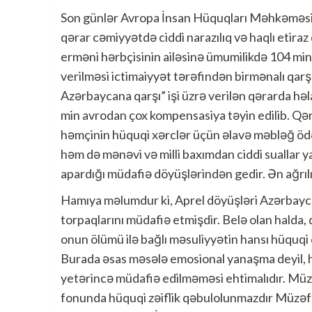
Son günlər Avropa İnsan Hüquqları Məhkəməsinin
qərar cəmiyyətdə ciddi narazılıq və haqlı etir
erməni hərbçisinin ailəsinə ümumilikdə 104 m
verilməsi ictimaiyyət tərəfindən birmənalı qarş
Azərbaycana qarşı” işi üzrə verilən qərarda hə
min avrodan çox kompensasiya təyin edilib. Qər
həmçinin hüquqi xərclər üçün əlavə məbləğ ödən
həm də mənəvi və milli baxımdan ciddi suallar 
apardığı müdafiə döyüşlərindən gedir. Ən ağrıl
Hamıya məlumdur ki, Aprel döyüşləri Azərbayca
torpaqlarını müdafiə etmişdir. Belə olan halda,
onun ölümü ilə bağlı məsuliyyətin hansı hüquqi
Burada əsas məsələ emosional yanaşma deyil, h
yetərincə müdafiə edilməməsi ehtimalıdır. Müz
fonunda hüquqi zəiflik qəbulolunmazdır Müzəf