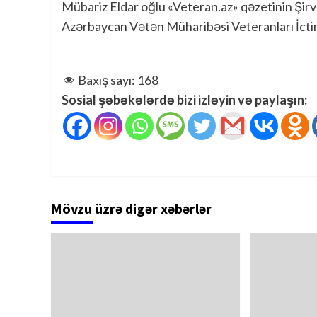
Mübariz Eldar oğlu «Veteran.az» qəzetinin Şirv
Azərbaycan Vətən Müharibəsi Veteranları İctim
Baxış sayı:
168
Sosial şəbəkələrdə bizi izləyin və paylaşın:
Mövzu üzrə digər xəbərlər