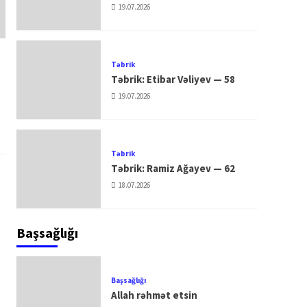
19.07.2026
Təbrik
Təbrik: Etibar Vəliyev — 58
19.07.2026
Təbrik
Təbrik: Ramiz Ağayev — 62
18.07.2026
Başsağlığı
Başsağlığı
Allah rəhmət etsin