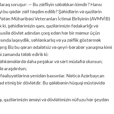
laraq soruşur: — Bu zəifliyin səbəbkarı kimdir? Hansı
 bu qədər zəif təqdim edilib? Şəhidlərin və qazilərin
Vətən Müharibəsi Veteranları İctimai Birliyinin (AVMVİB)
 ki, şəhidlərimizin qanı, qazilərimizin fədakarlığı və
üsusilə dövlət adından çıxış edən hər bir məmur üçün
ında laqeydlik, səhlənkarlıq və ya zəiflik göstərmək
ırış Biz bu qərarı ədalətsiz və qeyri-bərabər yanaşma kimi
ni zamanda tələb edirik ki:
məhkəmələrdə daha peşəkar və sərt müdafiə olunsun;
ə araşdırılsın;
fəaliyyətlərinə yenidən baxsınlar. Nəticə Azərbaycan
ad etmiş bir dövlətdir. Bu qələbənin hüquqi müstəvidə
qı, qazilərimizin əməyi və dövlətimizin nüfuzu hər şeydən