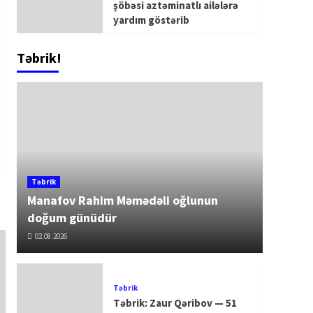
şöbəsi aztəminatlı ailələrə
yardım göstərib
Təbrik!
Təbrik
Manafov Rahim Məmədəli oğlunun
doğum günüdür
02.08.2026
Təbrik
Təbrik: Zaur Qəribov — 51