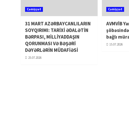
Cəmiyyət
Cəmiyyət
31 MART AZƏRBAYCANLILARIN
AVMVİB Ya
SOYQIRIMI: TARİXİ ƏDALƏTİN
şöbəsində
BƏRPASI, MİLLİYADDAŞIN
bağlı mür
QORUNMASI VƏ BƏŞƏRİ
15.07.2026
DƏYƏRLƏRİN MÜDAFİƏSİ
25.07.2026