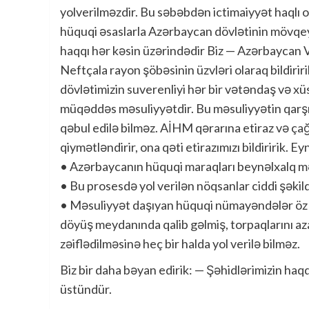
yolverilməzdir. Bu səbəbdən ictimaiyyət haqlı o
hüquqi əsaslarla Azərbaycan dövlətinin mövqeyi
haqqı hər kəsin üzərindədir Biz — Azərbaycan 
Neftçala rayon şöbəsinin üzvləri olaraq bildiririk
dövlətimizin suverenliyi hər bir vətəndaş və x
müqəddəs məsuliyyətdir. Bu məsuliyyətin qarşıs
qəbul edilə bilməz. AİHM qərarına etiraz və çağ
qiymətləndirir, ona qəti etirazımızı bildiririk. Ey
• Azərbaycanın hüquqi maraqları beynəlxalq 
• Bu prosesdə yol verilən nöqsanlar ciddi şəkild
• Məsuliyyət daşıyan hüquqi nümayəndələr öz 
döyüş meydanında qalib gəlmiş, torpaqlarını az
zəiflədilməsinə heç bir halda yol verilə bilməz.
Biz bir daha bəyan edirik: — Şəhidlərimizin haq
üstündür.