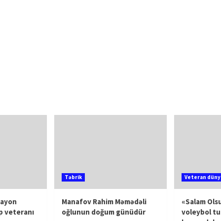
Təbrik
Veteran düny
rayon
Manafov Rahim Məmədəli
«Salam Olsu
p veteranı
oğlunun doğum günüdür
voleybol tu