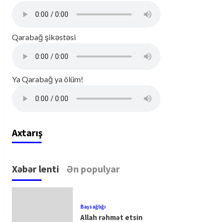
Qarabağ şikəstəsi
Ya Qarabağ ya ölüm!
Axtarış
Xəbər lenti
Ən populyar
Başsağlığı
Allah rəhmət etsin