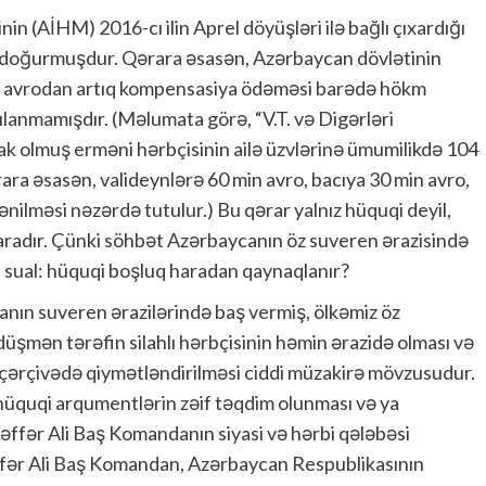
 (AİHM) 2016-cı ilin Aprel döyüşləri ilə bağlı çıxardığı
az doğurmuşdur. Qərara əsasən, Azərbaycan dövlətinin
in avrodan artıq kompensasiya ödəməsi barədə hökm
ılanmamışdır. (Məlumata görə, “V.T. və Digərləri
lak olmuş erməni hərbçisinin ailə üzvlərinə ümumilikdə 104
ara əsasən, valideynlərə 60 min avro, bacıya 30 min avro,
ilməsi nəzərdə tutulur.) Bu qərar yalnız hüquqi deyil,
yaradır. Çünki söhbət Azərbaycanın öz suveren ərazisində
ı sual: hüquqi boşluq haradan qaynaqlanır?
nın suveren ərazilərində baş vermiş, ölkəmiz öz
 düşmən tərəfin silahlı hərbçisinin həmin ərazidə olması və
 çərçivədə qiymətləndirilməsi ciddi müzakirə mövzusudur.
üquqi arqumentlərin zəif təqdim olunması və ya
əffər Ali Baş Komandanın siyasi və hərbi qələbəsi
fər Ali Baş Komandan, Azərbaycan Respublikasının