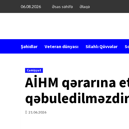
Перейти
06.08.2026
Əsas səhifə
Əlaqə
к
содержимому
Şəhidlər
Veteran dünyası
Silahlı Qüvvələr
So
Cəmiyyət
AİHM qərarına et
qəbuledilməzdi
21.06.2026