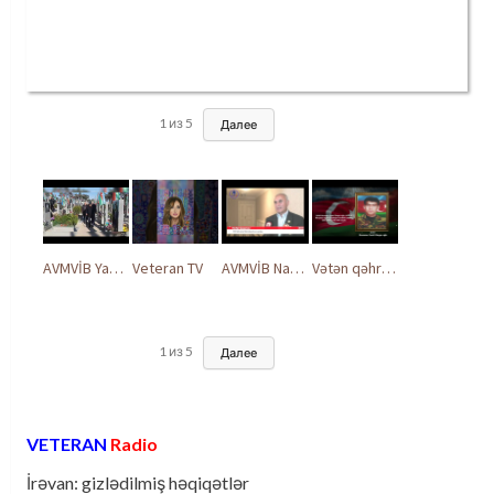
1
из
5
Далее
AVMVİB Yasamal rayon şöbəsinin kollektivi Şəhidlər Xiyabanında
Veteran TV
AVMVİB Naxçıvan MR təşkilatı şəhidlərimizin xatirəsinə həsr olunmuş tədbir keçirdi
Vətən qəhrəmanları ilə ucalır
1
из
5
Далее
VETERAN
Radio
İrəvan: gizlədilmiş həqiqətlər