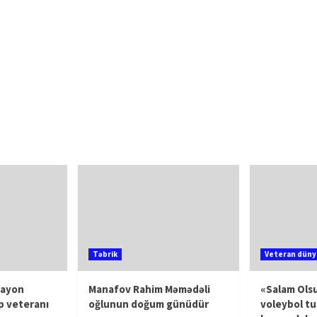
Təbrik
Veteran düny
rayon
Manafov Rahim Məmədəli
«Salam Olsu
p veteranı
oğlunun doğum günüdür
voleybol tu