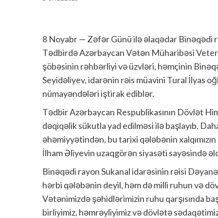
8 Noyabr — Zəfər Günü ilə əlaqədar Binəqədi ray
Tədbirdə Azərbaycan Vətən Müharibəsi Veteran
şöbəsinin rəhbərliyi və üzvləri, həmçinin Binə
Seyidəliyev, idarənin rəis müavini Tural İlyas o
nümayəndələri iştirak ediblər.
Tədbir Azərbaycan Respublikasının Dövlət Himnin
dəqiqəlik sükutla yad edilməsi ilə başlayıb. D
əhəmiyyətindən, bu tarixi qələbənin xalqımızı
İlham Əliyevin uzaqgörən siyasəti sayəsində ə
Binəqədi rayon Sukanal idarəsinin rəisi Dəyanə
hərbi qələbənin deyil, həm də milli ruhun və dö
Vətənimizdə şəhidlərimizin ruhu qarşısında baş ə
birliyimiz, həmrəyliyimiz və dövlətə sədaqətimiz