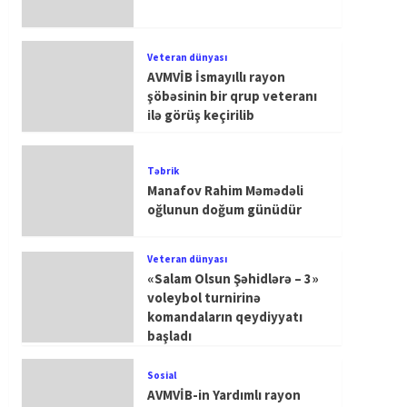
Veteran dünyası
AVMVİB İsmayıllı rayon
şöbəsinin bir qrup veteranı
ilə görüş keçirilib
Təbrik
Manafov Rahim Məmədəli
oğlunun doğum günüdür
Veteran dünyası
«Salam Olsun Şəhidlərə – 3»
voleybol turnirinə
komandaların qeydiyyatı
başladı
Sosial
AVMVİB-in Yardımlı rayon