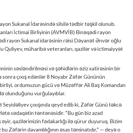
on Sukanal İdarəsində silsilə tədbir təşkil olunub.
ları İctimai Birliyinin (AVMVİB) Binəqədi rayon
qədi rayon Sukanal idarəsinin rəisi Dəyanət Ənvər oğlu
ğlu Quliyev, müharibə veteranları, qazilər və ictimaiyyət
in səsləndirilməsi və şəhidlərin əziz xatirəsinin bir
aha sonra çıxış edənlər 8 Noyabr Zəfər Gününün
n birliyi, ordumuzun gücü və Müzəffər Ali Baş Komandan
ldə olunduğunu vurğulayıblar.
t Seyidəliyev çıxışında qeyd edib ki, Zəfər Günü təkcə
vlətə sədaqətin təntənəsidir. “Bu gün biz azad
yir, qazilərimizin fədakarlığı ilə qürur duyuruq. Bizim
 bu Zəfərin davamlılığının əsas təminatıdır,” — deyə o