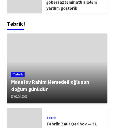
şöbəsi aztəminatlı ailələrə
yardım göstərib
Təbrik!
Təbrik
Manafov Rahim Məmədəli oğlunun
doğum günüdür
02.08.2026
Təbrik
Təbrik: Zaur Qəribov — 51