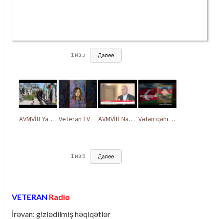
1
из
5
Далее
AVMVİB Yasamal rayon şöbəsinin kollektivi Şəhidlər Xiyabanında
Veteran TV
AVMVİB Naxçıvan MR təşkilatı şəhidlərimizin xatirəsinə həsr olunmuş tədbir keçirdi
Vətən qəhrəmanları ilə ucalır
1
из
5
Далее
VETERAN
Radio
İrəvan: gizlədilmiş həqiqətlər