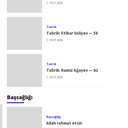
19.07.2026
Təbrik
Təbrik: Etibar Vəliyev — 58
19.07.2026
Təbrik
Təbrik: Ramiz Ağayev — 62
18.07.2026
Başsağlığı
Başsağlığı
Allah rəhmət etsin