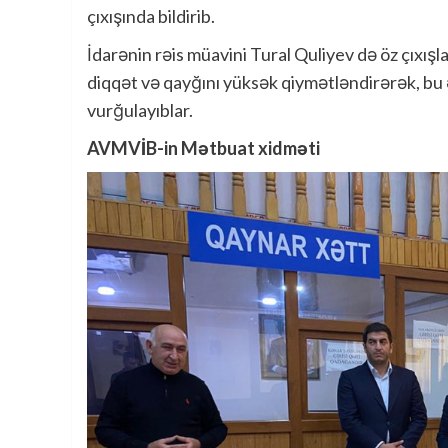
çıxışında bildirib.
İdarənin rəis müavini Tural Quliyev də öz çıxışla
diqqət və qayğını yüksək qiymətləndirərək, bu ə
vurğulayıblar.
AVMVİB-in Mətbuat xidməti