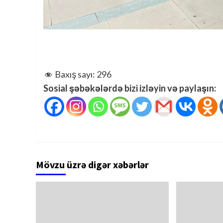
Baxış sayı:
296
Sosial şəbəkələrdə bizi izləyin və paylaşın:
Mövzu üzrə digər xəbərlər