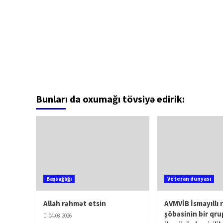
Bunları da oxumağı tövsiyə edirik:
Başsağlığı
Veteran dünyası
Allah rəhmət etsin
AVMVİB İsmayıllı 
şöbəsinin bir qru
04.08.2026