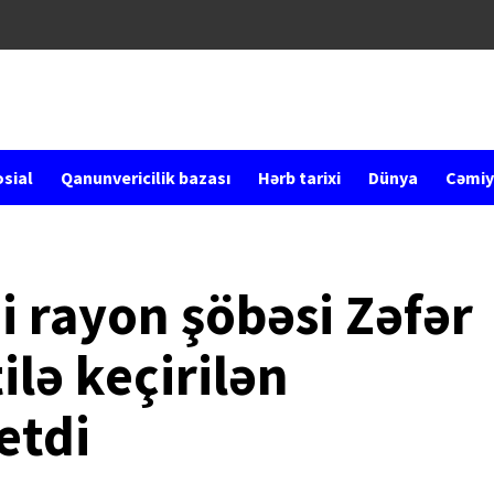
sial
Qanunvericilik bazası
Hərb tarixi
Dünya
Cəmiy
 rayon şöbəsi Zəfər
lə keçirilən
etdi