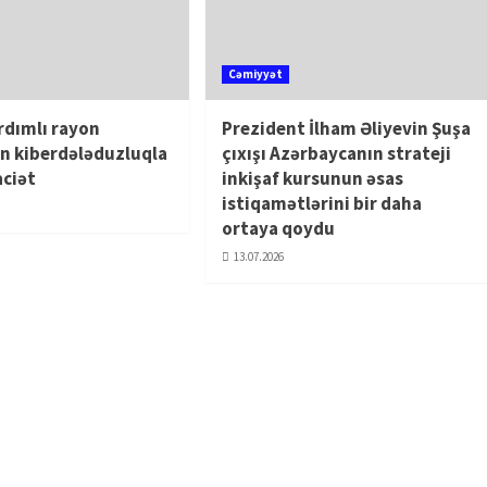
Cəmiyyət
rdımlı rayon
Prezident İlham Əliyevin Şuşa
n kiberdələduzluqla
çıxışı Azərbaycanın strateji
aciət
inkişaf kursunun əsas
istiqamətlərini bir daha
ortaya qoydu
13.07.2026