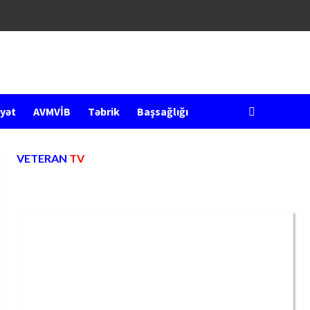
yət
AVMVİB
Təbrik
Başsağlığı
VETERAN
TV