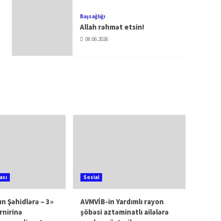
Başsağlığı
Allah rəhmət etsin!
08.06.2026
ası
Sosial
n Şəhidlərə – 3»
AVMVİB-in Yardımlı rayon
rnirinə
şöbəsi aztəminatlı ailələrə