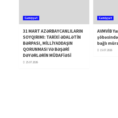
Cəmiyyət
Cəmiyyət
31 MART AZƏRBAYCANLILARIN
AVMVİB Ya
SOYQIRIMI: TARİXİ ƏDALƏTİN
şöbəsində
BƏRPASI, MİLLİYADDAŞIN
bağlı mür
QORUNMASI VƏ BƏŞƏRİ
15.07.2026
DƏYƏRLƏRİN MÜDAFİƏSİ
25.07.2026