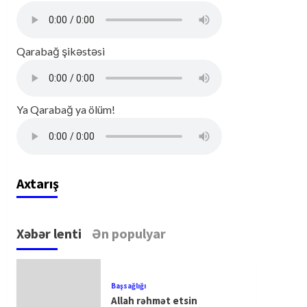
Qarabağ şikəstəsi
Ya Qarabağ ya ölüm!
Axtarış
Xəbər lenti
Ən populyar
Başsağlığı
Allah rəhmət etsin