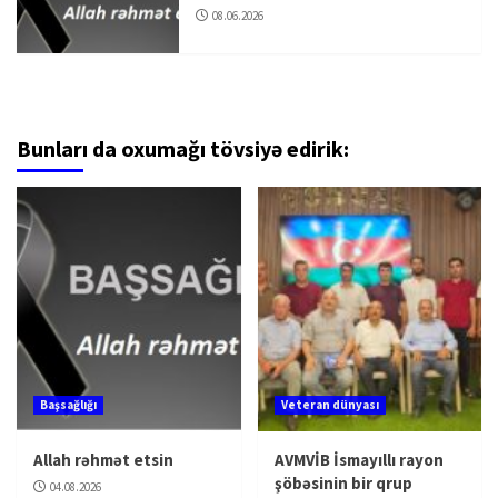
08.06.2026
Bunları da oxumağı tövsiyə edirik:
Başsağlığı
Veteran dünyası
Allah rəhmət etsin
AVMVİB İsmayıllı rayon
şöbəsinin bir qrup
04.08.2026