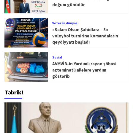
doğum günüdür
Veteran dünyası
«Salam Olsun Şəhidlərə – 3»
voleybol turnirinə komandaların
qeydiyyatı başladı
Sosial
AVMVİB-in Yardımlı rayon şöbəsi
aztəminatlı ailələrə yardım
göstərib
Təbrik!