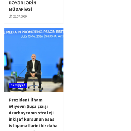
DƏYƏRLƏRİN
MÜDAFİƏSİ
25.07.2026
Cəmiyyət
Prezident İlham
Əliyevin Şuşa çıxışı
Azərbaycanın strateji
inkişaf kursunun əsas
istiqamətlərini bir daha