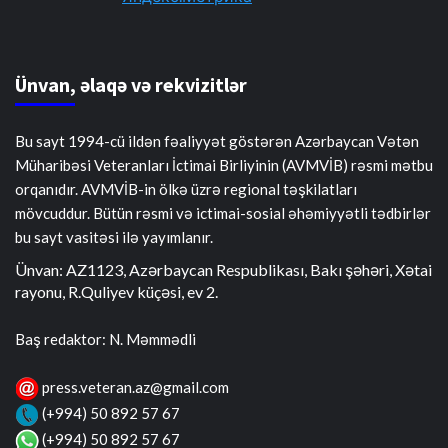
Ünvan, əlaqə və rekvizitlər
Bu sayt 1994-cü ildən fəaliyyət göstərən Azərbaycan Vətən
Müharibəsi Veteranları İctimai Birliyinin (AVMVİB) rəsmi mətbu
orqanıdır. AVMVİB-in ölkə üzrə regional təşkilatları
mövcuddur. Bütün rəsmi və ictimai-sosial əhəmiyyətli tədbirlər
bu sayt vasitəsi ilə yayımlanır.
Ünvan: AZ1123, Azərbaycan Respublikası, Bakı şəhəri, Xətai
rayonu, R.Quliyev küçəsi, ev 2.
Baş redaktor: N. Məmmədli
press.veteran.az@gmail.com
(+994) 50 892 57 67
(+994) 50 892 57 67