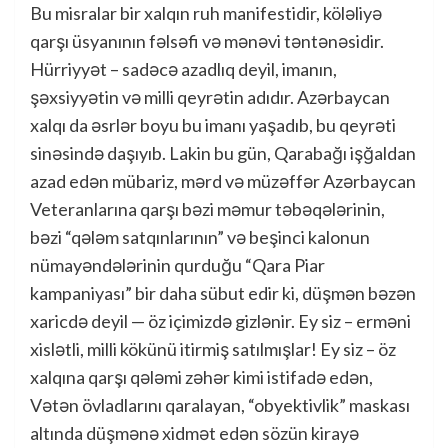
Bu misralar bir xalqın ruh manifestidir, köləliyə
qarşı üsyanının fəlsəfi və mənəvi təntənəsidir.
Hürriyyət – sadəcə azadlıq deyil, imanın,
şəxsiyyətin və milli qeyrətin adıdır. Azərbaycan
xalqı da əsrlər boyu bu imanı yaşadıb, bu qeyrəti
sinəsində daşıyıb. Lakin bu gün, Qarabağı işğaldan
azad edən mübariz, mərd və müzəffər Azərbaycan
Veteranlarına qarşı bəzi məmur təbəqələrinin,
bəzi “qələm satqınlarının” və beşinci kalonun
nümayəndələrinin qurduğu “Qara Piar
kampaniyası” bir daha sübut edir ki, düşmən bəzən
xaricdə deyil — öz içimizdə gizlənir. Ey siz – erməni
xislətli, milli kökünü itirmiş satılmışlar! Ey siz – öz
xalqına qarşı qələmi zəhər kimi istifadə edən,
Vətən övladlarını qaralayan, “obyektivlik” maskası
altında düşmənə xidmət edən sözün kirayə