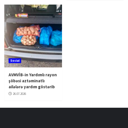
Sosial
AVMVİB-in Yardımlı rayon
şöbəsi aztəminatlı
ailələrə yardım göstərib
26.07.2026