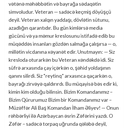
vətənə məhəbbətin və bayrağa sədaqətin
simvoludur. Veteran — sadəcə keçmiş döyüşçü
deyil. Veteran xalqın yaddaşı, dövlətin sütunu,
azadlığın qarantıdır. Bu gün kimlərsə media
gücünü və ya məmur kreslosunu istifadə edib bu
müqəddəs insanları gözdən salmağa çalışırsa — o,
millətin vicdanına xəyanət edir. Unutmayın: — Siz
kresloda oturarkən bu Veteran xəndəkdə idi. Siz
süfrə arxasında çay içərkən o, şəhid yoldaşının
qanını silirdi. Siz “reytinq” arxasınca qaçarkən o,
bayrağı zirvəyə qaldırırdı. Bu müqayisə bəs edir ki,
kimin kim olduğu bilinsin. Bizim Komandanımız –
Bizim Qürurumuz Bizim bir Komandanımız var –
Müzəffər Ali Baş Komandan İlham Əliyev! — Onun
rəhbərliyi ilə Azərbaycan əsrin Zəfərini yazdı. O
Zəfər – sadəcə torpaq uğrunda qələbə deyil,