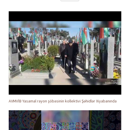
AVMVİB Yasamal rayon şöbəsinin kollektivi Şəhidlər Xiyabanında