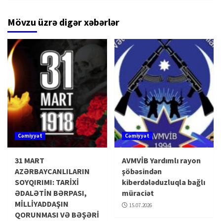
Mövzu üzrə digər xəbərlər
Cəmiyyət
Cəmiyyət
31 MART
AVMVİB Yardımlı rayon
AZƏRBAYCANLILARIN
şöbəsindən
SOYQIRIMI: TARİXİ
kiberdələduzluqla bağlı
ƏDALƏTİN BƏRPASI,
müraciət
MİLLİYADDAŞIN
15.07.2026
QORUNMASI VƏ BƏŞƏRİ