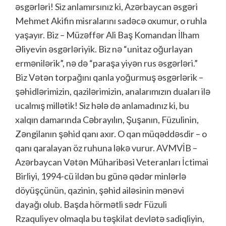
əsgərləri! Siz anlamırsınız ki, Azərbaycan əsgəri
Mehmet Akifin misralarını sadəcə oxumur, o ruhla
yaşayır. Biz – Müzəffər Ali Baş Komandan İlham
Əliyevin əsgərləriyik. Biz nə “unitaz oğurlayan
ermənilərik”, nə də “paraşa yiyən rus əsgərləri.”
Biz Vətən torpağını qanla yoğurmuş əsgərlərik –
şəhidlərimizin, qazilərimizin, analarımızın duaları ilə
ucalmış millətik! Siz hələ də anlamadınız ki, bu
xalqın damarında Cəbrayılın, Şuşanın, Füzulinin,
Zəngilanın şəhid qanı axır. O qan müqəddəsdir – o
qanı qaralayan öz ruhuna ləkə vurur. AVMVİB –
Azərbaycan Vətən Müharibəsi Veteranları İctimai
Birliyi, 1994-cü ildən bu günə qədər minlərlə
döyüşçünün, qazinin, şəhid ailəsinin mənəvi
dayağı olub. Başda hörmətli sədr Füzuli
Rzaquliyev olmaqla bu təşkilat devlətə sadiqliyin,