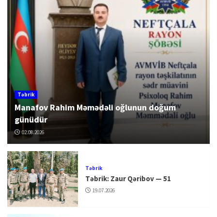
Təbrik
Manafov Rahim Məmədəli oğlunun doğum
günüdür
02.08.2026
Təbrik
Təbrik: Zaur Qəribov — 51
19.07.2026