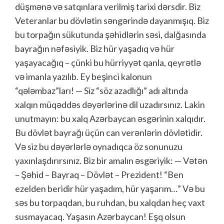
düşmənə və satqınlara verilmiş tarixi dərsdir. Biz
Veteranlar bu dövlətin səngərində dayanmışıq. Biz
bu torpağın sükutunda şəhidlərin səsi, dalğasında
bayrağın nəfəsiyik. Biz hür yaşadıq və hür
yaşayacağıq – çünki bu hürriyyət qanla, qeyrətlə
və imanla yazılıb. Ey beşinci kalonun
“qələmbaz”ları! — Siz “söz azadlığı” adı altında
xalqın müqəddəs dəyərlərinə dil uzadırsınız. Lakin
unutmayın: bu xalq Azərbaycan əsgərinin xalqıdır.
Bu dövlət bayrağı üçün can verənlərin dövlətidir.
Və siz bu dəyərlərlə oynadıqca öz sonunuzu
yaxınlaşdırırsınız. Biz bir amalın əsgəriyik: — Vətən
– Şəhid – Bayraq – Dövlət – Prezident! “Ben
ezelden beridir hür yaşadım, hür yaşarım…” Və bu
səs bu torpaqdan, bu ruhdan, bu xalqdan heç vaxt
susmayacaq. Yaşasın Azərbaycan! Eşq olsun