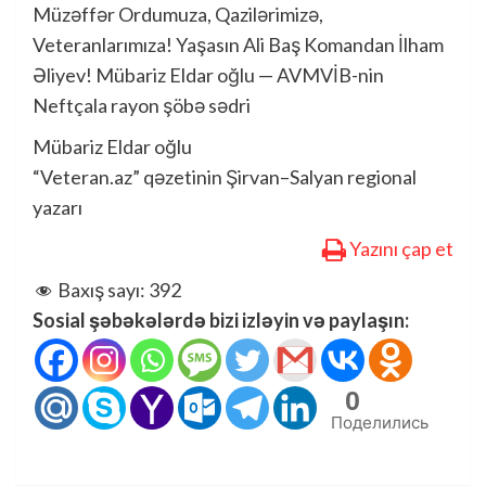
Müzəffər Ordumuza, Qazilərimizə,
Veteranlarımıza! Yaşasın Ali Baş Komandan İlham
Əliyev! Mübariz Eldar oğlu — AVMVİB-nin
Neftçala rayon şöbə sədri
Mübariz Eldar oğlu
“Veteran.az” qəzetinin Şirvan–Salyan regional
yazarı
Yazını çap et
Baxış sayı:
392
Sosial şəbəkələrdə bizi izləyin və paylaşın:
0
Поделились