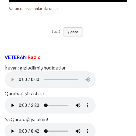
Vətən qəhrəmanları ilə ucalır
1
из
5
Далее
VETERAN
Radio
İrəvan: gizlədilmiş həqiqətlər
Qarabağ şikəstəsi
Ya Qarabağ ya ölüm!