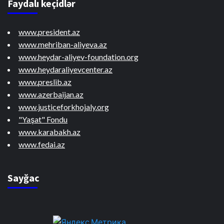
Faydalı keçidlər
www.president.az
www.mehriban-aliyeva.az
www.heydar-aliyev-foundation.org
www.heydaraliyevcenter.az
www.preslib.az
www.azerbaijan.az
www.justiceforkhojaly.org
"Yaşat" Fondu
www.karabakh.az
www.fedai.az
Sayğac