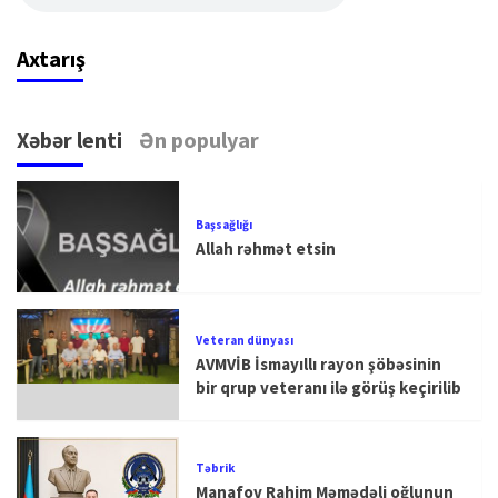
Axtarış
Xəbər lenti
Ən populyar
Başsağlığı
Allah rəhmət etsin
Veteran dünyası
AVMVİB İsmayıllı rayon şöbəsinin
bir qrup veteranı ilə görüş keçirilib
Təbrik
Manafov Rahim Məmədəli oğlunun