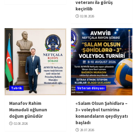
veteranı ilə görüş
keçirilib
02.08.2026
Təbrik
Veteran dünyası
Manafov Rahim
«Salam Olsun Şəhidlərə –
Məmədəli oğlunun
3» voleybol turnirinə
doğum günüdür
komandaların qeydiyyatı
başladı
02.08.2026
28.07.2026