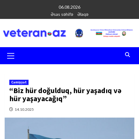
Перейти
06.08.2026
к
Əsas səhifə
Əlaqə
содержимому
Основное
меню
Cəmiyyət
“Biz hür doğulduq, hür yaşadıq və
hür yaşayacağıq”
14.10.2025