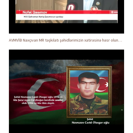
AVMVİB Naxçıvan MR təşkilatı şəhidlərimizin xatirəsinə həsr olunmuş tədbir keçirdi