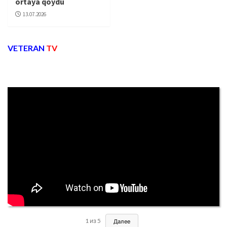
ortaya qoydu
13.07.2026
VETERAN
TV
1
из
5
Далее