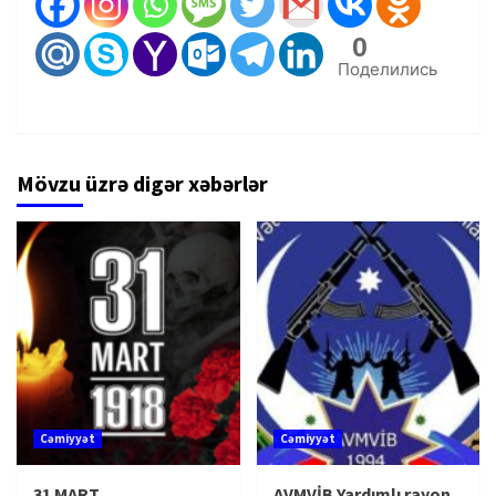
0
Поделились
Mövzu üzrə digər xəbərlər
Cəmiyyət
Cəmiyyət
31 MART
AVMVİB Yardımlı rayon