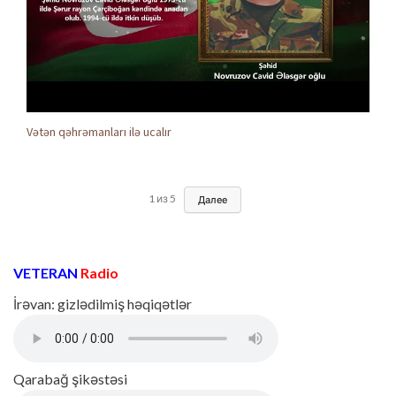
Vətən qəhrəmanları ilə ucalır
1
из
5
Далее
VETERAN
Radio
İrəvan: gizlədilmiş həqiqətlər
Qarabağ şikəstəsi