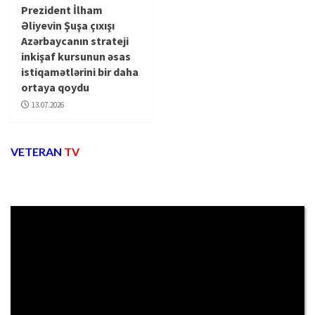
Prezident İlham
Əliyevin Şuşa çıxışı
Azərbaycanın strateji
inkişaf kursunun əsas
istiqamətlərini bir daha
ortaya qoydu
13.07.2026
VETERAN
TV