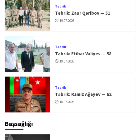
Təbrik
Təbrik: Zaur Qəribov — 51
19.07.2026
Təbrik
Təbrik: Etibar Vəliyev — 58
19.07.2026
Təbrik
Təbrik: Ramiz Ağayev — 62
18.07.2026
Başsağlığı