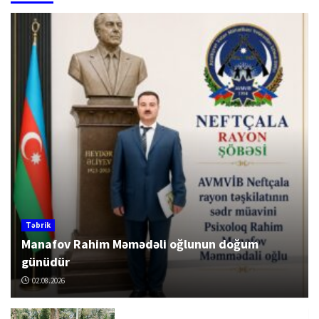
Təbrik
Manafov Rahim Məmədəli oğlunun doğum
günüdür
02.08.2026