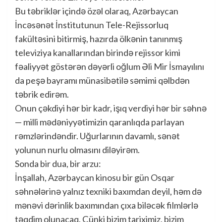
Bu təbriklər içində özəl olaraq, Azərbaycan
İncəsənət İnstitutunun Tele-Rejissorluq
fakültəsini bitirmiş, hazırda ölkənin tanınmış
televiziya kanallarından birində rejissor kimi
fəaliyyət göstərən dəyərli oğlum Əli Mir İsmayılını
da peşə bayramı münasibətilə səmimi qəlbdən
təbrik edirəm.
Onun çəkdiyi hər bir kadr, işıq verdiyi hər bir səhnə
— milli mədəniyyətimizin qaranlıqda parlayan
rəmzlərindəndir. Uğurlarının davamlı, sənət
yolunun nurlu olmasını diləyirəm.
Sonda bir dua, bir arzu:
İnşallah, Azərbaycan kinosu bir gün Osqar
səhnələrinə yalnız texniki baxımdan deyil, həm də
mənəvi dərinlik baxımından çıxa biləcək filmlərlə
təqdim olunacaq. Çünki bizim tariximiz, bizim