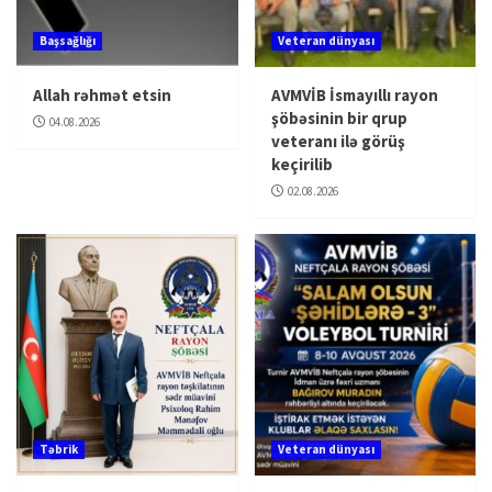
Başsağlığı
Veteran dünyası
Allah rəhmət etsin
AVMVİB İsmayıllı rayon
şöbəsinin bir qrup
04.08.2026
veteranı ilə görüş
keçirilib
02.08.2026
Təbrik
Veteran dünyası