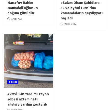
Manafov Rahim
«Salam Olsun Şəhidlərə –
Məmədəli oğlunun
3» voleybol turnirinə
doğum günüdür
komandaların qeydiyyatı
başladı
02.08.2026
28.07.2026
Sosial
AVMVİB-in Yardımlı rayon
şöbəsi aztəminatlı
ailələrə yardım göstərib