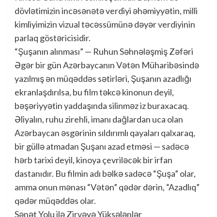
dövlətimizin incəsənətə verdiyi əhəmiyyətin, milli
kimliyimizin vizual təcəssümünə dəyər verdiyinin
parlaq göstəricisidir.
“Şuşanın alınması” — Ruhun Səhnələşmiş Zəfəri
Əgər bir gün Azərbaycanın Vətən Müharibəsində
yazılmış ən müqəddəs sətirləri, Şuşanın azadlığı
ekranlaşdırılsa, bu film təkcə kinonun deyil,
bəşəriyyətin yaddaşında silinməz iz buraxacaq.
Əliyalın, ruhu zirehli, imanı dağlardan uca olan
Azərbaycan əsgərinin sıldırımlı qayaları qalxaraq,
bir güllə atmadan Şuşanı azad etməsi — sadəcə
hərb tarixi deyil, kinoya çevriləcək bir irfan
dastanıdır. Bu filmin adı bəlkə sadəcə “Şuşa” olar,
amma onun mənası “Vətən” qədər dərin, “Azadlıq”
qədər müqəddəs olar.
Sənət Yolu ilə Zirvəyə Yüksələnlər