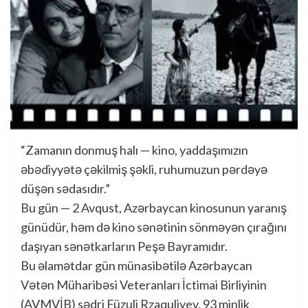
“Zamanın donmuş halı — kino, yaddaşımızın
əbədiyyətə çəkilmiş şəkli, ruhumuzun pərdəyə
düşən sədasıdır.”
Bu gün — 2 Avqust, Azərbaycan kinosunun yaranış
günüdür, həm də kino sənətinin sönməyən çırağını
daşıyan sənətkarların Peşə Bayramıdır.
Bu əlamətdar gün münasibətilə Azərbaycan
Vətən Müharibəsi Veteranları İctimai Birliyinin
(AVMVİB) sədri Füzuli Rzaquliyev, 93 minlik