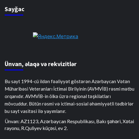
Sayğac
Ünvan, əlaqə və rekvizitlər
Bu sayt 1994-cü ildən fəaliyyət göstərən Azərbaycan Vətən
Müharibəsi Veteranları İctimai Birliyinin (AVMVİB) rəsmi mətbu
orqanıdır. AVMVİB-in ölkə üzrə regional təşkilatları
mövcuddur. Bütün rəsmi və ictimai-sosial əhəmiyyətli tədbirlər
bu sayt vasitəsi ilə yayımlanır.
Ünvan: AZ1123, Azərbaycan Respublikası, Bakı şəhəri, Xətai
rayonu, R.Quliyev küçəsi, ev 2.