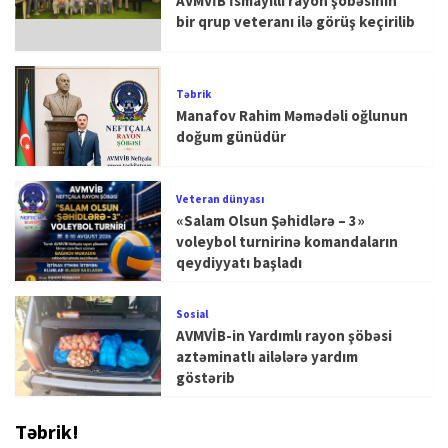
AVMVİB İsmayıllı rayon şöbəsinin
bir qrup veteranı ilə görüş keçirilib
Təbrik
Manafov Rahim Məmədəli oğlunun
doğum günüdür
Veteran dünyası
«Salam Olsun Şəhidlərə – 3»
voleybol turnirinə komandaların
qeydiyyatı başladı
Sosial
AVMVİB-in Yardımlı rayon şöbəsi
aztəminatlı ailələrə yardım
göstərib
Təbrik!