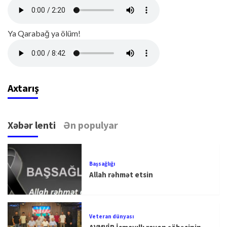
Ya Qarabağ ya ölüm!
Axtarış
Xəbər lenti
Ən populyar
Başsağlığı
Allah rəhmət etsin
Veteran dünyası