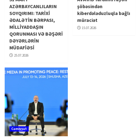
AZƏRBAYCANLILARIN
şöbəsindən
SOYQIRIMI: TARİXİ
kiberdələduzluqla bağlı
ƏDALƏTİN BƏRPASI,
müraciət
MİLLİYADDAŞIN
15.07.2026
QORUNMASI VƏ BƏŞƏRİ
DƏYƏRLƏRİN
MÜDAFİƏSİ
25.07.2026
Cəmiyyət