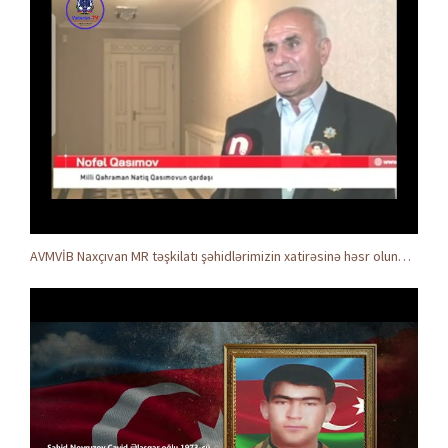
AVMVİB Naxçıvan MR təşkilatı şəhidlərimizin xatirəsinə həsr olunmuş tədbir keçirdi