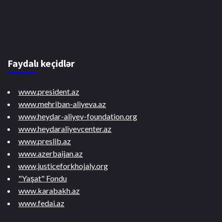
Faydalı keçidlər
www.president.az
www.mehriban-aliyeva.az
www.heydar-aliyev-foundation.org
www.heydaraliyevcenter.az
www.preslib.az
www.azerbaijan.az
www.justiceforkhojaly.org
"Yaşat" Fondu
www.karabakh.az
www.fedai.az