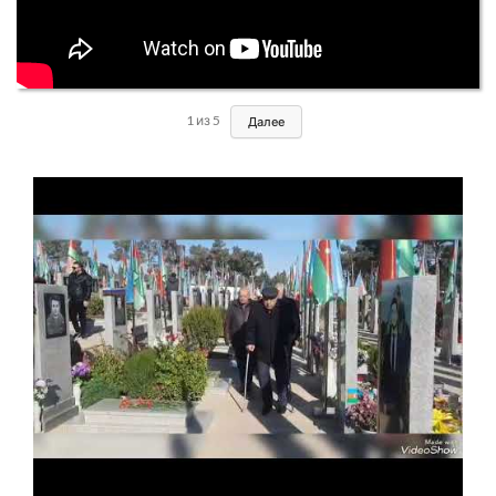
1
из
5
Далее