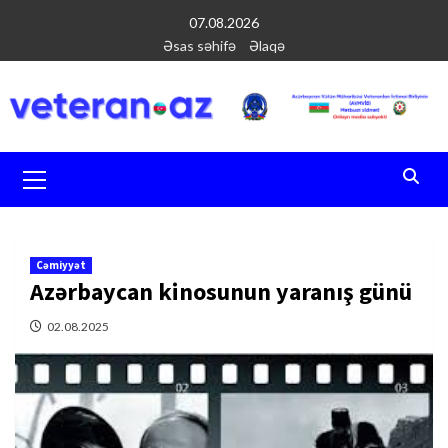
Перейти
07.08.2026
к
Əsas səhifə
Əlaqə
содержимому
Основное
меню
Cəmiyyət
Azərbaycan kinosunun yaranış günü
02.08.2025