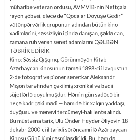
müharibə veteran ordusu, AVMVİB-nin Neftçala
rayon şöbəsi, eləcə də “Qocalar Döyüşə Gedir”
vətənpərvərlik qrupunun adından bütün kino
xadimlərini, səssizliyin içində danışan, şəklə can,
zamana ruh verən sənət adamlarını QƏLBƏN
TƏBRİK EDİRİK.
Kino: Səssiz Qışqırıq, Görünməyən Kitab
Azərbaycan kinosunun təməli 1898-ci il avqustun
2-də fotoqraf və pioner sənətkar Aleksandr
Mişon tərəfindən çəkilmiş xronikal və bədii
süjetlərlə qoyulmuşdur. Həmin gün sadəcə bir
neçə kadr çəkilmədi — həm də bir xalqın yaddaşı,
duyğusu və mənəvi tərcümeyi-halı lentə alındı.
Bu müstəsna tarix, Ulu Öndər Heydər Əliyevin 18
dekabr 2000-ci il tarixli sərəncamı ilə Azərbaycan
Kinosu Günü kimi rəsmiləşdirildi. Bu, həm də