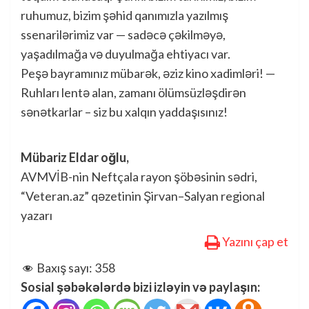
ruhumuz, bizim şəhid qanımızla yazılmış
ssenarilərimiz var — sadəcə çəkilməyə,
yaşadılmağa və duyulmağa ehtiyacı var.
Peşə bayramınız mübarək, əziz kino xadimləri! —
Ruhları lentə alan, zamanı ölümsüzləşdirən
sənətkarlar – siz bu xalqın yaddaşısınız!
Mübariz Eldar oğlu,
AVMVİB-nin Neftçala rayon şöbəsinin sədri,
“Veteran.az” qəzetinin Şirvan–Salyan regional
yazarı
Yazını çap et
Baxış sayı:
358
Sosial şəbəkələrdə bizi izləyin və paylaşın: