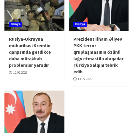
Dünya
Dünya
Rusiya-Ukrayna
Prezident İlham Əliyev
müharibəsi Kremlin
PKK terror
qarşısında getdikcə
qruplaşmasının özünü
daha mürəkkəb
ləğv etməsi ilə əlaqədar
problemlər yaradır
Türkiyə xalqını təbrik
edib
12.06.2026
13.05.2025