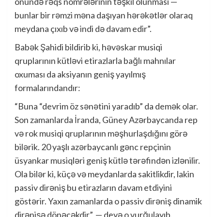
önündə rəqs nömrələrinin təşkil olunması —
bunlar bir rəmzi məna daşıyan hərəkətlər olaraq
meydana çıxıb və indi də davam edir”.
Babək Şahidi bildirib ki, həvəskar musiqi
qruplarının kütləvi etirazlarla bağlı mahnılar
oxuması da aksiyanın geniş yayılmış
formalarındandır:
“Buna “devrim öz sənətini yaradıb” da demək olar.
Son zamanlarda İranda, Güney Azərbaycanda rep
və rok musiqi qruplarının məşhurlaşdığını görə
bilərik. 20 yaşlı azərbaycanlı gənc repçinin
üsyankar musiqləri geniş kütlə tərəfindən izlənilir.
Ola bilər ki, küçə və meydanlarda sakitlikdir, lakin
passiv dirəniş bu etirazların davam etdiyini
göstərir. Yaxın zamanlarda o passiv dirəniş dinamik
dirənişə dönəcəkdir”, — deyə o vurğulayıb.