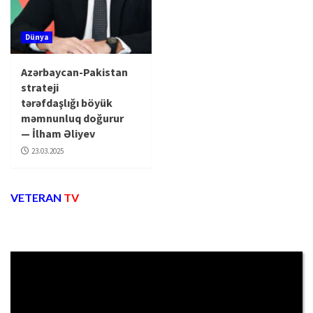
Dünya
Azərbaycan-Pakistan
strateji
tərəfdaşlığı böyük
məmnunluq doğurur
— İlham Əliyev
23.03.2025
VETERAN
TV