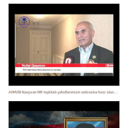
AVMVİB Naxçıvan MR təşkilatı şəhidlərimizin xatirəsinə həsr olunmuş tədbir keçirdi