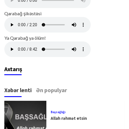
Qarabağ şikəstəsi
Ya Qarabağ ya ölüm!
Axtarış
Xəbər lenti
Ən populyar
Başsağlığı
Allah rəhmət etsin