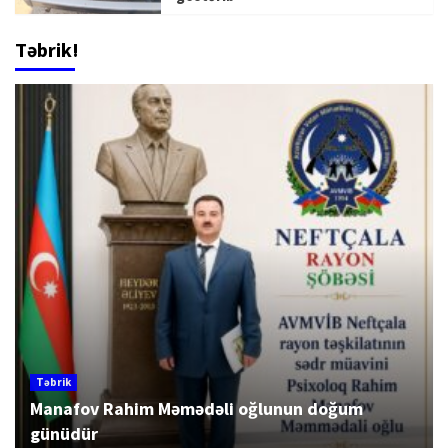
Təbrik!
Təbrik
Manafov Rahim Məmədəli oğlunun doğum
günüdür