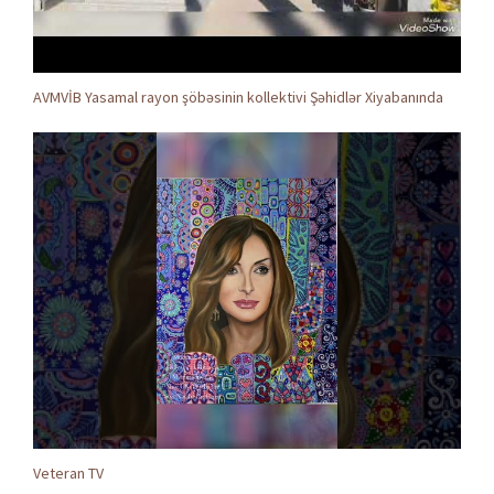
AVMVİB Yasamal rayon şöbəsinin kollektivi Şəhidlər Xiyabanında
Veteran TV