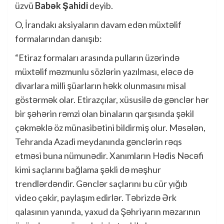
üzvü
Babək Şahidi
deyib.
O, İrandakı aksiyaların davam edən müxtəlif
formalarından danışıb:
“Etiraz formaları arasında pulların üzərində
müxtəlif məzmunlu sözlərin yazılması, eləcə də
divarlara milli şüarların həkk olunmasını misal
göstərmək olar. Etirazçılar, xüsusilə də gənclər hər
bir şəhərin rəmzi olan binaların qarşısında şəkil
çəkməklə öz münasibətini bildirmiş olur. Məsələn,
Tehranda Azadi meydanında gənclərin rəqs
etməsi buna nümunədir. Xanımların Hədis Nəcəfi
kimi saçlarını bağlama şəkli də məşhur
trendlərdəndir. Gənclər saçlarını bu cür yığıb
video çəkir, paylaşım edirlər. Təbrizdə Ərk
qalasının yanında, yaxud da Şəhriyarın məzarının