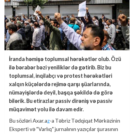
İranda həmişə toplumsal hərəkətlər olub. Özü
ilə bərabər bəzi yeniliklər də gətirib. Biz bu
toplumsal, inqilabçı və protest hərəkətləri
xalqın küçələrdə rejimə qarşı şüarlarında,
nümayişlərdə deyil, başqa şəkildə də görə
bilərik. Bu etirazlar passiv dirəniş və passiv
müqavimət yolu ilə davam edir.
Bu sözləri Axar.a
z
-a Təbriz Tədqiqat Mərkəzinin
Eksperti və “Varlıq” jurnalının yazıçılar şurasının