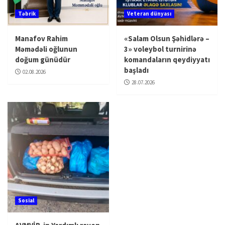
Təbrik
Veteran dünyası
Manafov Rahim
«Salam Olsun Şəhidlərə –
Məmədəli oğlunun
3» voleybol turnirinə
doğum günüdür
komandaların qeydiyyatı
başladı
02.08.2026
28.07.2026
Sosial