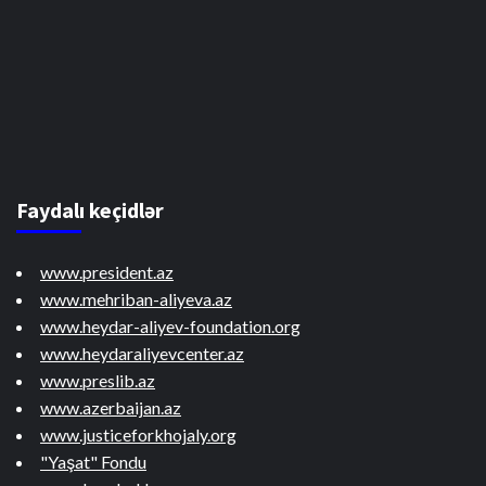
Faydalı keçidlər
www.president.az
www.mehriban-aliyeva.az
www.heydar-aliyev-foundation.org
www.heydaraliyevcenter.az
www.preslib.az
www.azerbaijan.az
www.justiceforkhojaly.org
"Yaşat" Fondu