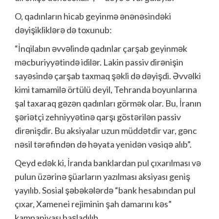
O, qadınların hicab geyinmə ənənəsindəki
dəyişikliklərə də toxunub:
“İnqilabın əvvəlində qadınlar çarşab geyinmək
məcburiyyətində idilər. Lakin passiv dirənişin
sayəsində çarşab taxmaq şəkli də dəyişdi. Əvvəlki
kimi tamamilə örtülü deyil, Tehranda boyunlarına
şal taxaraq gəzən qadınları görmək olar. Bu, İranın
şəriətçi zehniyyətinə qarşı göstərilən passiv
dirənişdir. Bu aksiyalar uzun müddətdir var, gənc
nəsil tərəfindən də həyata yenidən vəsiqə alıb”.
Qeyd edək ki, İranda banklardan pul çıxarılması və
pulun üzərinə şüarların yazılması aksiyası geniş
yayılıb. Sosial şəbəkələrdə “bank hesabından pul
çıxar, Xamenei rejiminin şah damarını kəs”
kampaniyası başladılıb.