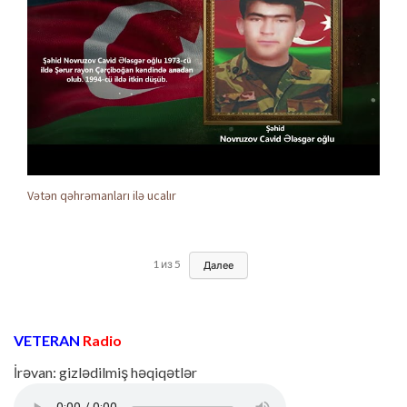
Vətən qəhrəmanları ilə ucalır
1
из
5
Далее
VETERAN
Radio
İrəvan: gizlədilmiş həqiqətlər