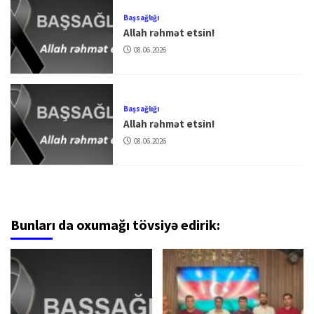
Başsağlığı
Allah rəhmət etsin!
08.06.2026
Başsağlığı
Allah rəhmət etsin!
08.06.2026
Bunları da oxumağı tövsiyə edirik: