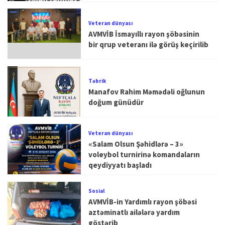
Veteran dünyası
AVMVİB İsmayıllı rayon şöbəsinin
bir qrup veteranı ilə görüş keçirilib
Təbrik
Manafov Rahim Məmədəli oğlunun
doğum günüdür
Veteran dünyası
«Salam Olsun Şəhidlərə – 3»
voleybol turnirinə komandaların
qeydiyyatı başladı
Sosial
AVMVİB-in Yardımlı rayon şöbəsi
aztəminatlı ailələrə yardım
göstərib