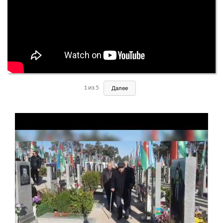
1
из
5
Далее