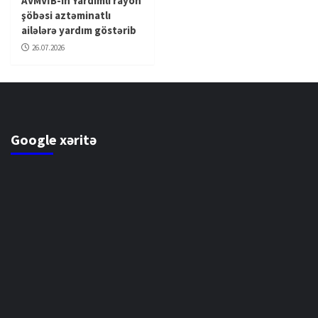
AVMVİB-in Yardımlı rayon
şöbəsi aztəminatlı
ailələrə yardım göstərib
26.07.2026
Google xəritə