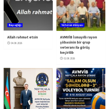
Başsağlığı
Veteran dünyası
Allah rəhmət etsin
AVMVİB İsmayıllı rayon
şöbəsinin bir qrup
04.08.2026
veteranı ilə görüş
keçirilib
02.08.2026