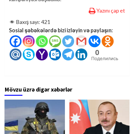
Yazını çap et
Baxış sayı:
421
Sosial şəbəkələrdə bizi izləyin və paylaşın:
0
Поделились
Mövzu üzrə digər xəbərlər