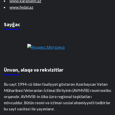
www.karabakh.az
www.fedai.az
Sayğac
Ünvan, əlaqə və rekvizitlər
Bu sayt 1994-cü ildən fəaliyyət göstərən Azərbaycan Vətən
Müharibəsi Veteranları İctimai Birliyinin (AVMVİB) rəsmi mətbu
orqanıdır. AVMVİB-in ölkə üzrə regional təşkilatları
mövcuddur. Bütün rəsmi və ictimai-sosial əhəmiyyətli tədbirlər
bu sayt vasitəsi ilə yayımlanır.