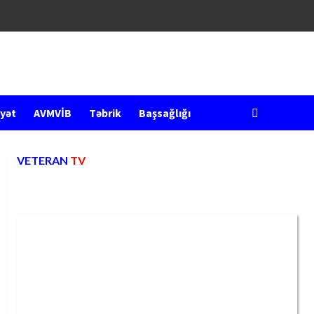
yət
AVMVİB
Təbrik
Başsağlığı
VETERAN
TV