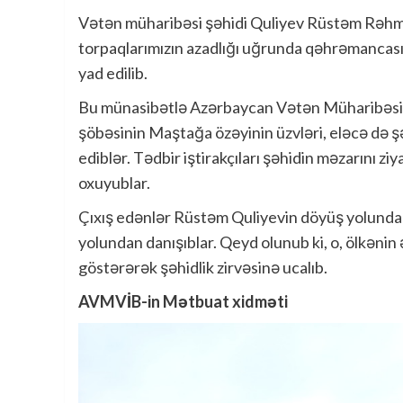
Vətən müharibəsi şəhidi Quliyev Rüstəm Rəhm
torpaqlarımızın azadlığı uğrunda qəhrəmancası
yad edilib.
Bu münasibətlə Azərbaycan Vətən Müharibəsi V
şöbəsinin Maştağa özəyinin üzvləri, eləcə də şəhi
ediblər. Tədbir iştirakçıları şəhidin məzarını 
oxuyublar.
Çıxış edənlər Rüstəm Quliyevin döyüş yolunda
yolundan danışıblar. Qeyd olunub ki, o, ölkəni
göstərərək şəhidlik zirvəsinə ucalıb.
AVMVİB-in Mətbuat xidməti