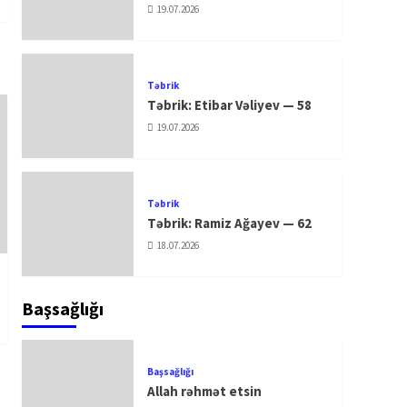
19.07.2026
Təbrik
Təbrik: Etibar Vəliyev — 58
19.07.2026
Təbrik
Təbrik: Ramiz Ağayev — 62
18.07.2026
Başsağlığı
Başsağlığı
Allah rəhmət etsin