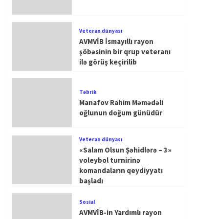
Veteran dünyası
AVMVİB İsmayıllı rayon
şöbəsinin bir qrup veteranı
ilə görüş keçirilib
Təbrik
Manafov Rahim Məmədəli
oğlunun doğum günüdür
Veteran dünyası
«Salam Olsun Şəhidlərə – 3»
voleybol turnirinə
komandaların qeydiyyatı
başladı
Sosial
AVMVİB-in Yardımlı rayon