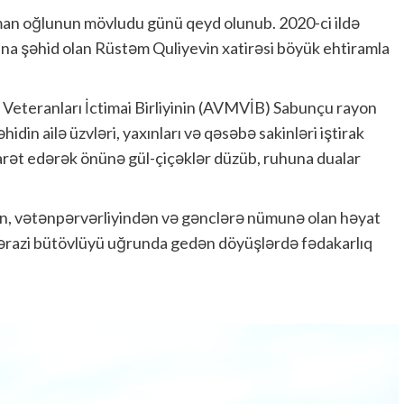
an oğlunun mövludu günü qeyd olunub. 2020-ci ildə
na şəhid olan Rüstəm Quliyevin xatirəsi böyük ehtiramla
eteranları İctimai Birliyinin (AVMVİB) Sabunçu rayon
din ailə üzvləri, yaxınları və qəsəbə sakinləri iştirak
ziyarət edərək önünə gül-çiçəklər düzüb, ruhuna dualar
n, vətənpərvərliyindən və gənclərə nümunə olan həyat
n ərazi bütövlüyü uğrunda gedən döyüşlərdə fədakarlıq