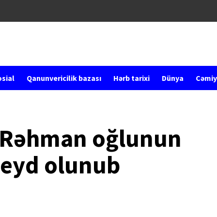
sial
Qanunvericilik bazası
Hərb tarixi
Dünya
Cəmiy
 Rəhman oğlunun
eyd olunub