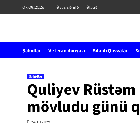
Перейти
07.08.2026
Əsas səhifə
Əlaqə
к
содержимому
Şəhidlər
Veteran dünyası
Silahlı Qüvvələr
So
Şəhidlər
Quliyev Rüstəm
mövludu günü q
24.10.2025