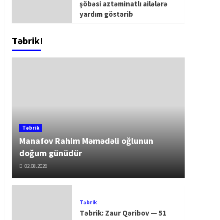
şöbəsi aztəminatlı ailələrə
yardım göstərib
Təbrik!
Təbrik
Manafov Rahim Məmədəli oğlunun
doğum günüdür
02.08.2026
Təbrik
Təbrik: Zaur Qəribov — 51