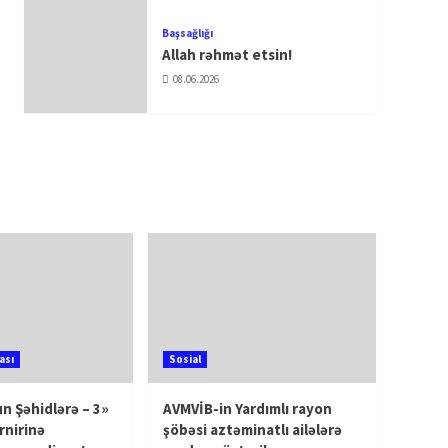
Başsağlığı
Allah rəhmət etsin!
08.06.2026
ası
Sosial
n Şəhidlərə – 3»
AVMVİB-in Yardımlı rayon
rnirinə
şöbəsi aztəminatlı ailələrə