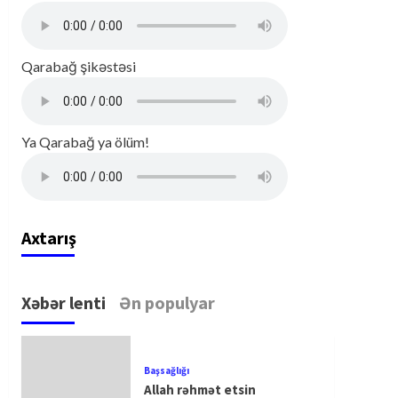
Qarabağ şikəstəsi
Ya Qarabağ ya ölüm!
Axtarış
Xəbər lenti
Ən populyar
Başsağlığı
Allah rəhmət etsin