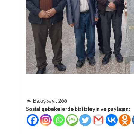
Baxış sayı:
266
Sosial şəbəkələrdə bizi izləyin və paylaşın: