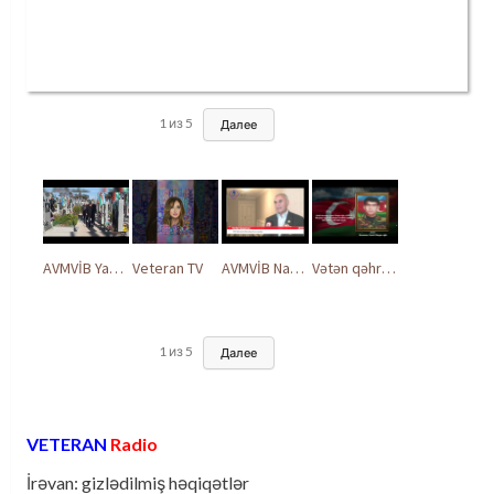
1
из
5
Далее
AVMVİB Yasamal rayon şöbəsinin kollektivi Şəhidlər Xiyabanında
Veteran TV
AVMVİB Naxçıvan MR təşkilatı şəhidlərimizin xatirəsinə həsr olunmuş tədbir keçirdi
Vətən qəhrəmanları ilə ucalır
1
из
5
Далее
VETERAN
Radio
İrəvan: gizlədilmiş həqiqətlər