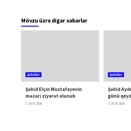
Mövzu üzrə digər xəbərlər
Şəhidlər
Şəhidlər
Şəhid Elçin Mustafayevin
Şəhid Ayd
məzarı ziyarət olunub
günü qeyd
19.07.2026
18.07.2026