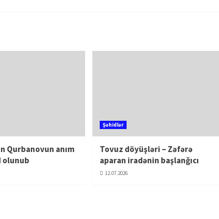
Şəhidlər
ın Qurbanovun anım
Tovuz döyüşləri – Zəfərə
 olunub
aparan iradənin başlanğıcı
12.07.2026