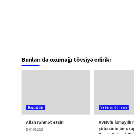
Bunları da oxumağı tövsiyə edirik:
Başsağlığı
Veteran dünyası
Allah rəhmət etsin
AVMVİB İsmayıllı 
şöbəsinin bir qru
04.08.2026