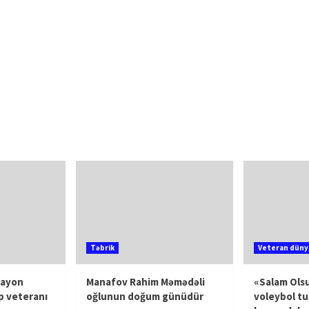
Təbrik
Veteran düny
rayon
Manafov Rahim Məmədəli
«Salam Olsu
p veteranı
oğlunun doğum günüdür
voleybol tu