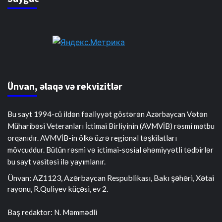
Ünvan, əlaqə və rekvizitlər
Bu sayt 1994-cü ildən fəaliyyət göstərən Azərbaycan Vətən
Müharibəsi Veteranları İctimai Birliyinin (AVMVİB) rəsmi mətbu
orqanıdır. AVMVİB-in ölkə üzrə regional təşkilatları
mövcuddur. Bütün rəsmi və ictimai-sosial əhəmiyyətli tədbirlər
bu sayt vasitəsi ilə yayımlanır.
Ünvan: AZ1123, Azərbaycan Respublikası, Bakı şəhəri, Xətai
rayonu, R.Quliyev küçəsi, ev 2.
Baş redaktor: N. Məmmədli