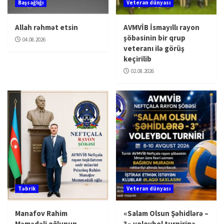
Başsağlığı
Veteran dünyası
Allah rəhmət etsin
AVMVİB İsmayıllı rayon
şöbəsinin bir qrup
04.08.2026
veteranı ilə görüş
keçirilib
02.08.2026
Təbrik
Veteran dünyası
Manafov Rahim
«Salam Olsun Şəhidlərə –
Məmədəli oğlunun
3» voleybol turnirinə