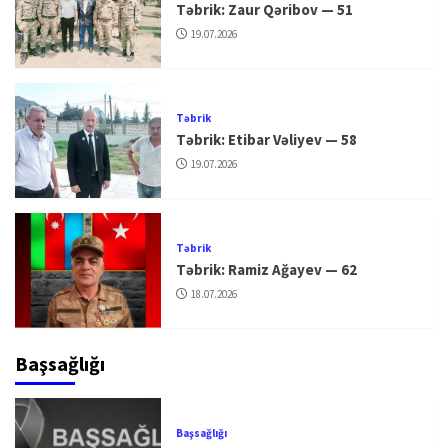
Təbrik: Zaur Qəribov — 51
19.07.2026
Təbrik
Təbrik: Etibar Vəliyev — 58
19.07.2026
Təbrik
Təbrik: Ramiz Ağayev — 62
18.07.2026
Başsağlığı
Başsağlığı