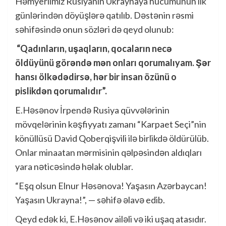
Həmyerlimiz Rusiyanın Ukraynaya hücumunun ilk
günlərindən döyüşlərə qatılıb. Dəstənin rəsmi
səhifəsində onun sözləri də qeyd olunub:
“Qadınların, uşaqların, qocaların necə
öldüyünü görəndə mən onları qorumalıyam. Şər
hansı ölkədədirsə, hər bir insan özünü o
pislikdən qorumalıdır”.
E.Həsənov İrpendə Rusiya qüvvələrinin
mövqelərinin kəşfiyyatı zamanı “Karpaet Seçi”nin
könüllüsü David Qoberqişvili ilə birlikdə öldürülüb.
Onlar minaatan mərmisinin qəlpəsindən aldıqları
yara nəticəsində həlak olublar.
“Eşq olsun Elnur Həsənova! Yaşasın Azərbaycan!
Yaşasın Ukrayna!”, — səhifə əlavə edib.
Qeyd edək ki, E.Həsənov ailəli və iki uşaq atasıdır.