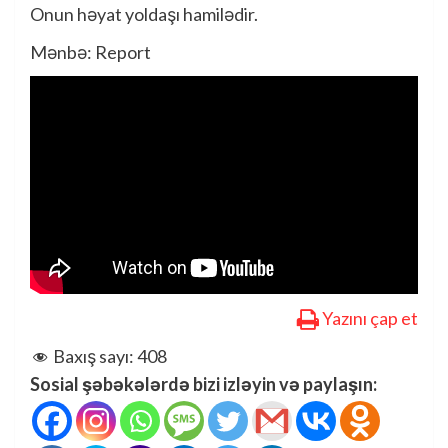
Onun həyat yoldaşı hamilədir.
Mənbə: Report
Yazını çap et
Baxış sayı:
408
Sosial şəbəkələrdə bizi izləyin və paylaşın: