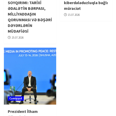
SOYQIRIMI: TARİXİ
kiberdələduzluqla bağlı
ƏDALƏTİN BƏRPASI,
müraciət
MİLLİYADDAŞIN
15.07.2026
QORUNMASI VƏ BƏŞƏRİ
DƏYƏRLƏRİN
MÜDAFİƏSİ
25.07.2026
Cəmiyyət
Prezident İlham