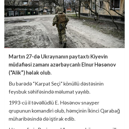
Martın 27-də Ukraynanın paytaxtı Kiyevin
müdafiəsi zamanı azərbaycanlı Elnur Həsənov
(“Alik”) həlak olub.
Bu barədə “Karpat Seçi” könüllü dəstəsinin
feysbuk səhifəsində məlumat yayılıb.
1993-cü il təvəllüdlü E. Həsənov snayper
qrupunun komandiri olub, həmçinin İkinci Qarabağ
müharibəsində də iştirak edib.