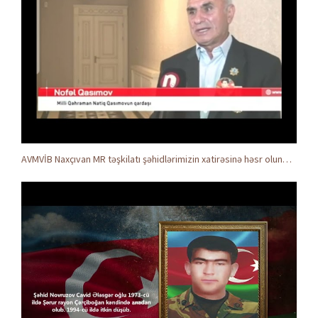
AVMVİB Naxçıvan MR təşkilatı şəhidlərimizin xatirəsinə həsr olunmuş tədbir keçirdi