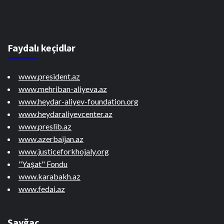
Faydalı keçidlər
www.president.az
www.mehriban-aliyeva.az
www.heydar-aliyev-foundation.org
www.heydaraliyevcenter.az
www.preslib.az
www.azerbaijan.az
www.justiceforkhojaly.org
"Yaşat" Fondu
www.karabakh.az
www.fedai.az
Sayğac