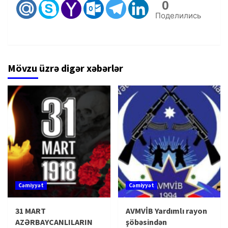
0
Поделились
Mövzu üzrə digər xəbərlər
Cəmiyyət
Cəmiyyət
31 MART
AVMVİB Yardımlı rayon
AZƏRBAYCANLILARIN
şöbəsindən