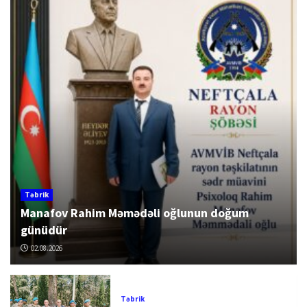
Təbrik
Manafov Rahim Məmədəli oğlunun doğum
günüdür
02.08.2026
Təbrik