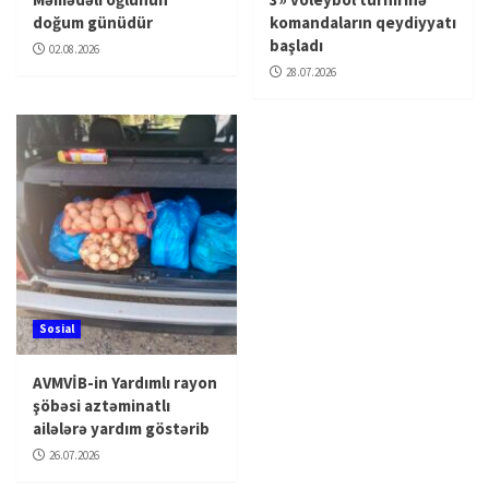
doğum günüdür
komandaların qeydiyyatı
başladı
02.08.2026
28.07.2026
Sosial
AVMVİB-in Yardımlı rayon
şöbəsi aztəminatlı
ailələrə yardım göstərib
26.07.2026