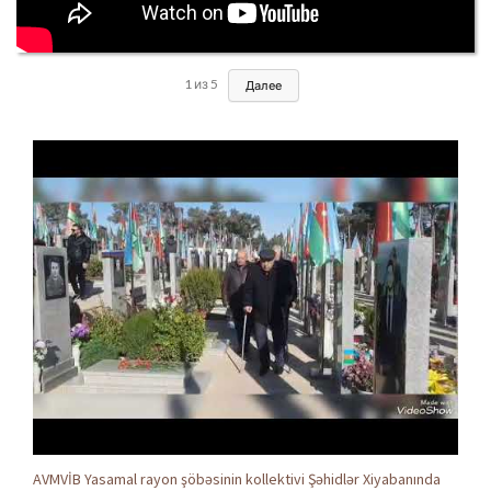
1
из
5
Далее
AVMVİB Yasamal rayon şöbəsinin kollektivi Şəhidlər Xiyabanında