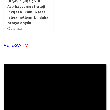
Əliyevin Şuşa çıxışı
Azərbaycanın strateji
inkişaf kursunun əsas
istiqamətlərini bir daha
ortaya qoydu
13.07.2026
VETERAN
TV