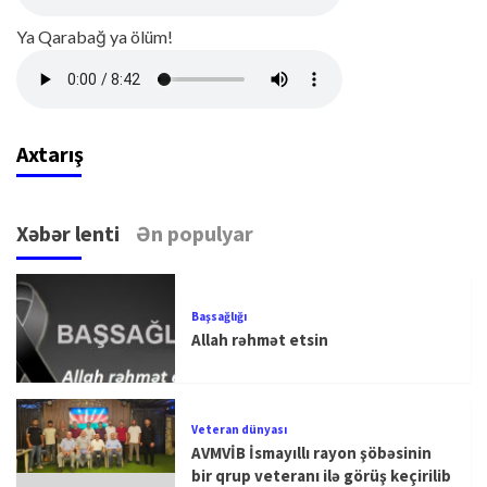
Ya Qarabağ ya ölüm!
Axtarış
Xəbər lenti
Ən populyar
Başsağlığı
Allah rəhmət etsin
Veteran dünyası
AVMVİB İsmayıllı rayon şöbəsinin
bir qrup veteranı ilə görüş keçirilib