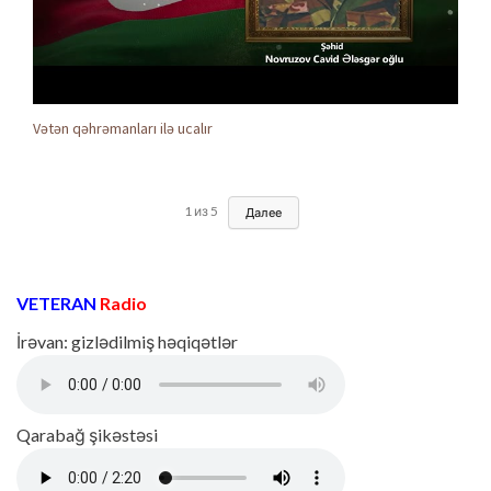
Vətən qəhrəmanları ilə ucalır
1
из
5
Далее
VETERAN
Radio
İrəvan: gizlədilmiş həqiqətlər
Qarabağ şikəstəsi