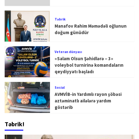
Təbrik
Manafov Rahim Məmədəli oğlunun
doğum günüdür
Veteran dünyası
«Salam Olsun Şəhidlərə – 3»
voleybol turnirinə komandaların
qeydiyyatı başladı
Sosial
AVMVİB-in Yardımlı rayon şöbəsi
aztəminatlı ailələrə yardım
göstərib
Təbrik!