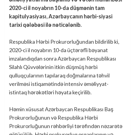
2020-ci il noyabrın 10-da düşmənin tam
kapitulyasiyası, Azərbaycanın hərbi-siyasi
tarixi qələbəsi ilə nəticələnib.
Respublika Hərbi Prokurorluğundan bildirilib ki,
2020-ci il noyabrın 10-da üçtərəfli bəyanat
imzalandıqdan sonra Azərbaycan Respublikası
Silahlı Qüvvələrinin itkin düşmüş hərbi
qulluqçularının tapılaraq doğmalarına təhvil
verilməsi istiqamətində intensiv əməliyyat-
istintaq hərəkətləri həyata keçirilib.
Həmin xüsusat Azərbaycan Respublikası Baş
Prokurorluğunun və Respublika Hərbi
Prokurorluğunun rəhbərliyi tərəfindən nəzarətə
götürülüb, Hərbi prokurorluq orqanlarının və