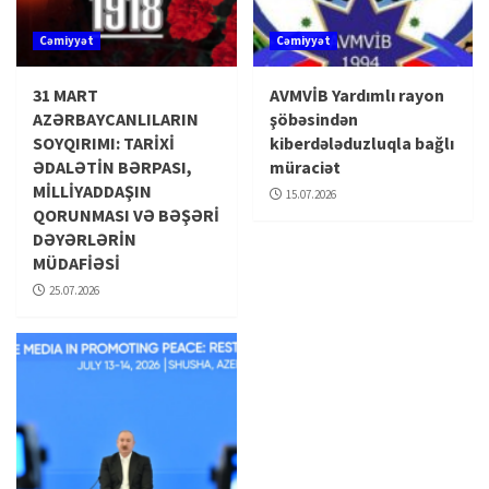
Cəmiyyət
Cəmiyyət
31 MART
AVMVİB Yardımlı rayon
AZƏRBAYCANLILARIN
şöbəsindən
SOYQIRIMI: TARİXİ
kiberdələduzluqla bağlı
ƏDALƏTİN BƏRPASI,
müraciət
MİLLİYADDAŞIN
15.07.2026
QORUNMASI VƏ BƏŞƏRİ
DƏYƏRLƏRİN
MÜDAFİƏSİ
25.07.2026