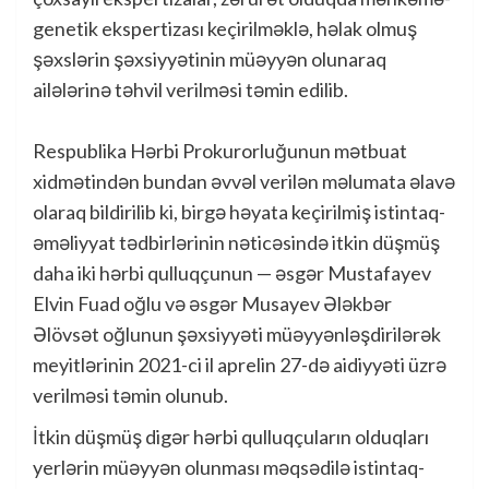
genetik ekspertizası keçirilməklə, həlak olmuş
şəxslərin şəxsiyyətinin müəyyən olunaraq
ailələrinə təhvil verilməsi təmin edilib.
Respublika Hərbi Prokurorluğunun mətbuat
xidmətindən bundan əvvəl verilən məlumata əlavə
olaraq bildirilib ki, birgə həyata keçirilmiş istintaq-
əməliyyat tədbirlərinin nəticəsində itkin düşmüş
daha iki hərbi qulluqçunun — əsgər Mustafayev
Elvin Fuad oğlu və əsgər Musayev Ələkbər
Əlövsət oğlunun şəxsiyyəti müəyyənləşdirilərək
meyitlərinin 2021-ci il aprelin 27-də aidiyyəti üzrə
verilməsi təmin olunub.
İtkin düşmüş digər hərbi qulluqçuların olduqları
yerlərin müəyyən olunması məqsədilə istintaq-