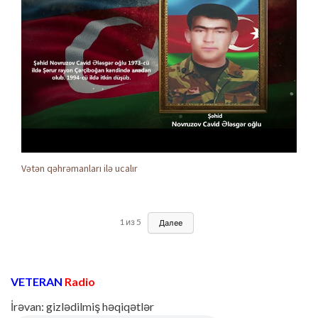
Vətən qəhrəmanları ilə ucalır
1
из
5
Далее
VETERAN
Radio
İrəvan: gizlədilmiş həqiqətlər