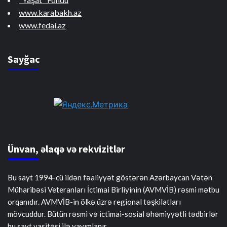
www.karabakh.az
www.fedai.az
Sayğac
Ünvan, əlaqə və rekvizitlər
Bu sayt 1994-cü ildən fəaliyyət göstərən Azərbaycan Vətən
Müharibəsi Veteranları İctimai Birliyinin (AVMVİB) rəsmi mətbu
orqanıdır. AVMVİB-in ölkə üzrə regional təşkilatları
mövcuddur. Bütün rəsmi və ictimai-sosial əhəmiyyətli tədbirlər
bu sayt vasitəsi ilə yayımlanır.