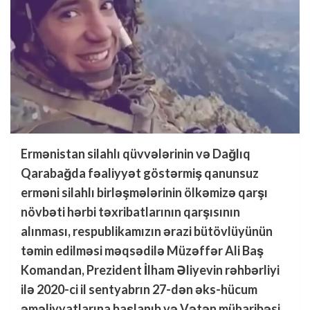
Ermənistan silahlı qüvvələrinin və Dağlıq
Qarabağda fəaliyyət göstərmiş qanunsuz
erməni silahlı birləşmələrinin ölkəmizə qarşı
növbəti hərbi təxribatlarının qarşısının
alınması, respublikamızın ərazi bütövlüyünün
təmin edilməsi məqsədilə Müzəffər Ali Baş
Komandan, Prezident İlham Əliyevin rəhbərliyi
ilə 2020-ci il sentyabrın 27-dən əks-hücum
əməliyyatlarına başlanıb və Vətən müharibəsi