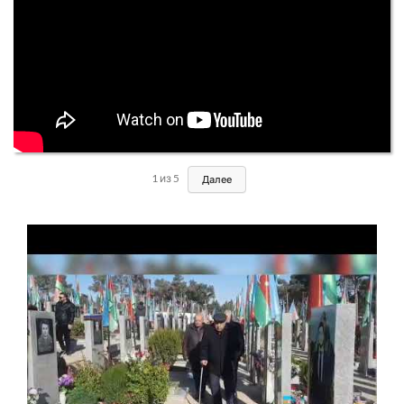
1
из
5
Далее