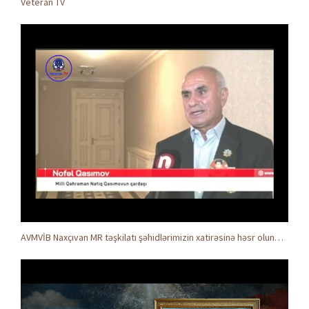
Veteran TV
AVMVİB Naxçıvan MR təşkilatı şəhidlərimizin xatirəsinə həsr olunmuş tədbir keçirdi