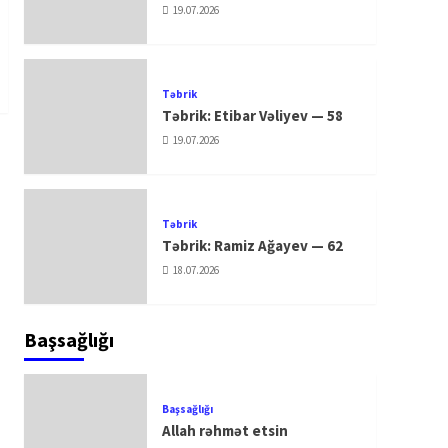
19.07.2026
Təbrik
Təbrik: Etibar Vəliyev — 58
19.07.2026
Təbrik
Təbrik: Ramiz Ağayev — 62
18.07.2026
Başsağlığı
Başsağlığı
Allah rəhmət etsin