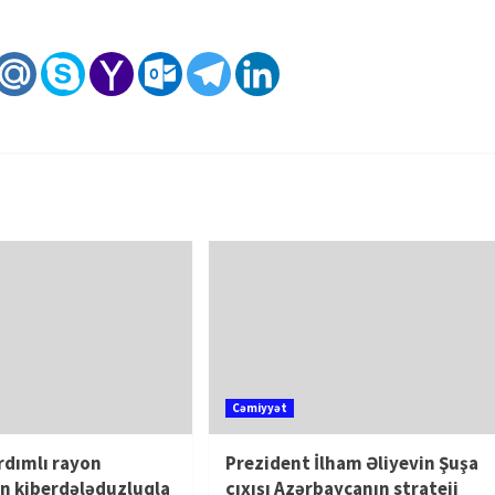
Cəmiyyət
rdımlı rayon
Prezident İlham Əliyevin Şuşa
n kiberdələduzluqla
çıxışı Azərbaycanın strateji