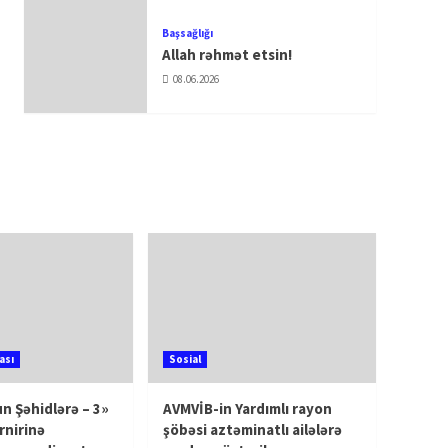
Başsağlığı
Allah rəhmət etsin!
08.06.2026
ası
Sosial
n Şəhidlərə – 3»
AVMVİB-in Yardımlı rayon
rnirinə
şöbəsi aztəminatlı ailələrə