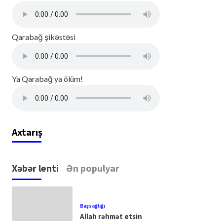
Qarabağ şikəstəsi
Ya Qarabağ ya ölüm!
Axtarış
Xəbər lenti
Ən populyar
Başsağlığı
Allah rəhmət etsin