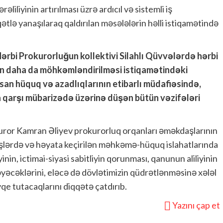
iliyinin artırılması üzrə ardıcıl və sistemli iş
ətlə yanaşılaraq qaldırılan məsələlərin həlli istiqamətində
 Hərbi Prokurorluğun kollektivi Silahlı Qüvvələrdə hərbi
n daha da möhkəmləndirilməsi istiqamətindəki
insan hüquq və azadlıqlarının etibarlı müdafiəsində,
 qarşı mübarizədə üzərinə düşən bütün vəzifələri
ror Kamran Əliyev prokurorluq orqanları əməkdaşlarının
n işlərdə və həyata keçirilən məhkəmə-hüquq islahatlarında
inin, ictimai-siyasi sabitliyin qorunması, qanunun aliliyinin
yəcəklərini, eləcə də dövlətimizin qüdrətlənməsinə xələl
qe tutacaqlarını diqqətə çatdırıb.
Yazını çap et