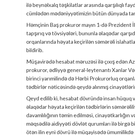
ilə beynəlxalq təşkilatlar arasında qarşılıqlı fa
cümlədən mədəniyyətimizin bütün dünyada tanıd
Həmçinin Baş prokuror mayın 1-də Prezident İ
tapşırıq və tövsiyələri, bununla əlaqədar qarşı
orqanlarında həyata keçirilən səmərəli islahatl
bildirib.
Müşavirədə hesabat məruzəsi ilə çıxış edən 
prokuror, ədliyyə general-leytenantı Xanlar Vəli
birinci yarımilində də Hərbi Prokurorluq orqan
tədbirlər nəticəsində qeydə alınmış cinayətlərin 
Qeyd edilib ki, hesabat dövründə insan hüquq və
əlaqədar həyata keçirilən tədbirlərin səmərəlili
davamlılığının təmin edilməsi, cinayətkarlığın 
məqsədilə aidiyyəti dövlət qurumları ilə birgə b
ötən ilin eyni dövrü ilə müqayisədə ümumilikdə