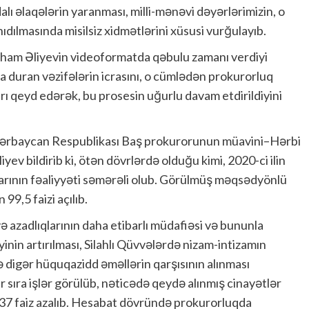
ydalı əlaqələrin yaranması, milli-mənəvi dəyərlərimizin, o
ılmasında misilsiz xidmətlərini xüsusi vurğulayıb.
lham Əliyevin videoformatda qəbulu zamanı verdiyi
da duran vəzifələrin icrasını, o cümlədən prokurorluq
arı qeyd edərək, bu prosesin uğurlu davam etdirildiyini
Azərbaycan Respublikası Baş prokurorunun müavini–Hərbi
yev bildirib ki, ötən dövrlərdə olduğu kimi, 2020-ci ilin
larının fəaliyyəti səmərəli olub. Görülmüş məqsədyönlü
99,5 faizi açılıb.
 azadlıqlarının daha etibarlı müdafiəsi və bununla
yinin artırılması, Silahlı Qüvvələrdə nizam-intizamın
və digər hüquqazidd əməllərin qarşısının alınması
ir sıra işlər görülüb, nəticədə qeydə alınmış cinayətlər
 37 faiz azalıb. Hesabat dövründə prokurorluqda