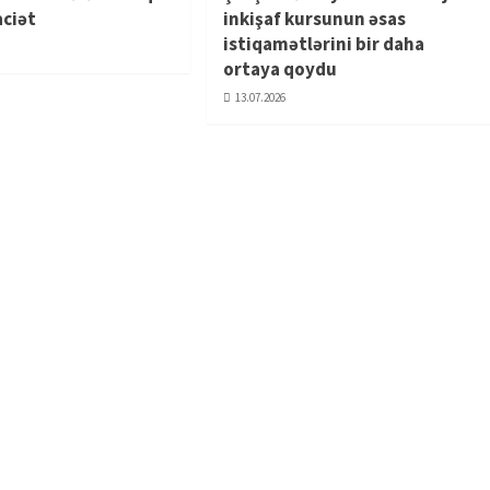
aciət
inkişaf kursunun əsas
istiqamətlərini bir daha
ortaya qoydu
13.07.2026