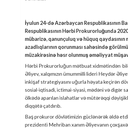
İyulun 24-də Azərbaycan Respublikasının Ba
Respublikasının Hərbi Prokurorluğunda 2020-ci
mübarizə, qanunçuluq və hüquq qaydasının 
azadlıqlarının qorunması sahəsində görülmüş
müzakirəsinə həsr olunmuş əməliyyat müşavir
Hərbi Prokurorluğun mətbuat xidmətindən bild
Əliyev, xalqımızın ümummilli lideri Heydər Əliy
inkişaf strategiyasını uğurla həyata keçirən dövl
sosial-iqtisadi, ictimai-siyasi, mədəni və digə
ölkədə aparılan islahatlar və mütərəqqi dəyişik
diqqətə çatdırıb.
Baş prokuror dövlətimizin güclənərək əldə etdi
prezidenti Mehriban xanım Əliyevanın çoxşaxə