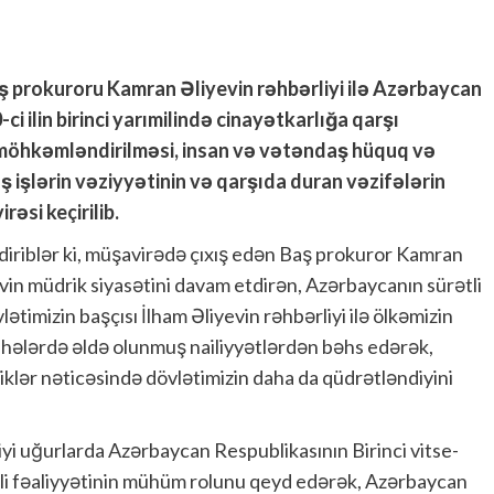
ş prokuroru Kamran Əliyevin rəhbərliyi ilə Azərbaycan
 ilin birinci yarımilində cinayətkarlığa qarşı
möhkəmləndirilməsi, insan və vətəndaş hüquq və
 işlərin vəziyyətinin və qarşıda duran vəzifələrin
əsi keçirilib.
iriblər ki, müşavirədə çıxış edən Baş prokuror Kamran
evin müdrik siyasətini davam etdirən, Azərbaycanın sürətli
ətimizin başçısı İlham Əliyevin rəhbərliyi ilə ölkəmizin
r sahələrdə əldə olunmuş nailiyyətlərdən bəhs edərək,
liklər nəticəsində dövlətimizin daha da qüdrətləndiyini
yi uğurlarda Azərbaycan Respublikasının Birinci vitse-
li fəaliyyətinin mühüm rolunu qeyd edərək, Azərbaycan