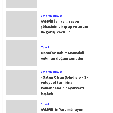
Veteran dünyası
AVMVİB İsmayıllı rayon
şöbəsinin bir qrup veteranı
ilə görüş keçirilib
Təbrik
Manafov Rahim Məmədəli
oğlunun doğum günüdür
Veteran dünyası
«Salam Olsun Şəhidlərə – 3»
voleybol turnirinə
komandaların qeydiyyatı
başladı
Sosial
AVMVİB-in Yardımlı rayon