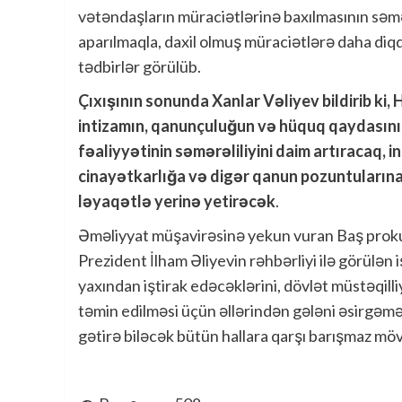
vətəndaşların müraciətlərinə baxılmasının səmərəl
aparılmaqla, daxil olmuş müraciətlərə daha diqq
tədbirlər görülüb.
Çıxışının sonunda Xanlar Vəliyev bildirib ki,
intizamın, qanunçuluğun və hüquq qaydasını
fəaliyyətinin səmərəliliyini daim artıracaq, 
cinayətkarlığa və digər qanun pozuntularına
ləyaqətlə yerinə yetirəcək
.
Əməliyyat müşavirəsinə yekun vuran Baş proku
Prezident İlham Əliyevin rəhbərliyi ilə görülə
yaxından iştirak edəcəklərini, dövlət müstəqilliy
təmin edilməsi üçün əllərindən gələni əsirgəmə
gətirə biləcək bütün hallara qarşı barışmaz möv