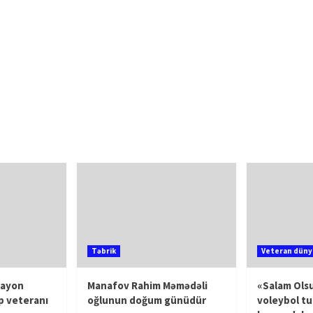
Təbrik
Veteran düny
rayon
Manafov Rahim Məmədəli
«Salam Olsu
p veteranı
oğlunun doğum günüdür
voleybol tu