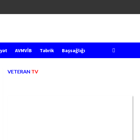
yət
AVMVİB
Təbrik
Başsağlığı
VETERAN
TV