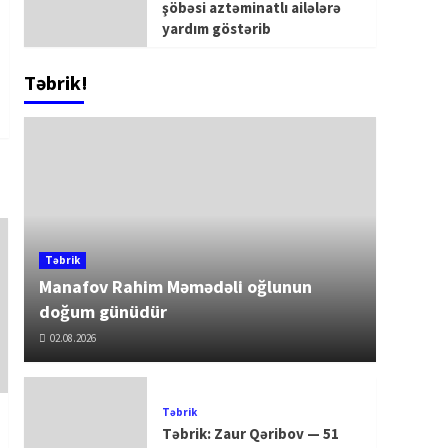
şöbəsi aztəminatlı ailələrə
yardım göstərib
Təbrik!
Təbrik
Manafov Rahim Məmədəli oğlunun
doğum günüdür
02.08.2026
Təbrik
Təbrik: Zaur Qəribov — 51