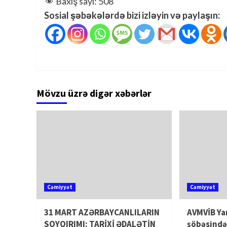
Baxış sayı:
508
Sosial şəbəkələrdə bizi izləyin və paylaşın:
Mövzu üzrə digər xəbərlər
Cəmiyyət
Cəmiyyət
31 MART AZƏRBAYCANLILARIN
AVMVİB Ya
SOYQIRIMI: TARİXİ ƏDALƏTİN
şöbəsində