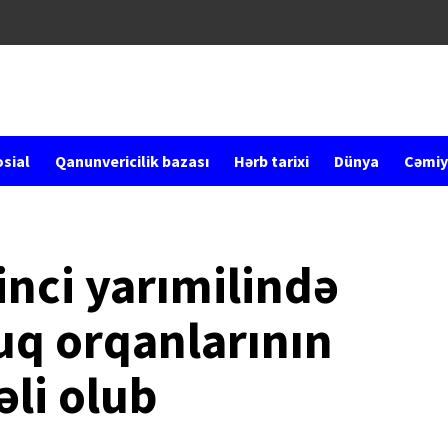
sial
Qanunvericilik bazası
Hərb tarixi
Dünya
Cəmiy
rinci yarımilində
uq orqanlarının
əli olub