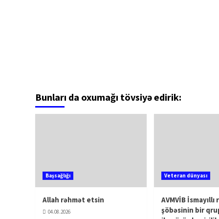
Bunları da oxumağı tövsiyə edirik:
Başsağlığı
Veteran dünyası
Allah rəhmət etsin
AVMVİB İsmayıllı 
şöbəsinin bir qru
04.08.2026