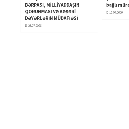
BƏRPASI, MİLLİYADDAŞIN
bağlı mür
QORUNMASI VƏ BƏŞƏRİ
15.07.2026
DƏYƏRLƏRİN MÜDAFİƏSİ
25.07.2026