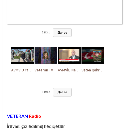
1
из
5
Далее
AVMVİB Yasamal rayon şöbəsinin kollektivi Şəhidlər Xiyabanında
Veteran TV
AVMVİB Naxçıvan MR təşkilatı şəhidlərimizin xatirəsinə həsr olunmuş tədbir keçirdi
Vətən qəhrəmanları ilə ucalır
1
из
5
Далее
VETERAN
Radio
İrəvan: gizlədilmiş həqiqətlər