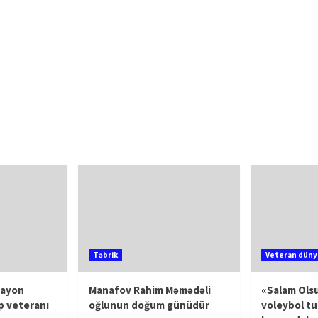
Təbrik
Veteran düny
rayon
Manafov Rahim Məmədəli
«Salam Olsu
p veteranı
oğlunun doğum günüdür
voleybol tu