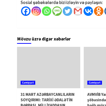
Sosial şəbəkələrdə bizi izləyin və paylaşın:
Mövzu üzrə digər xəbərlər
Cəmiyyət
Cəmiyyət
31 MART AZƏRBAYCANLILARIN
AVMVİB Ya
SOYQIRIMI: TARİXİ ƏDALƏTİN
şöbəsində
BƏRPASI, MİLLİYADDAŞIN
bağlı mür