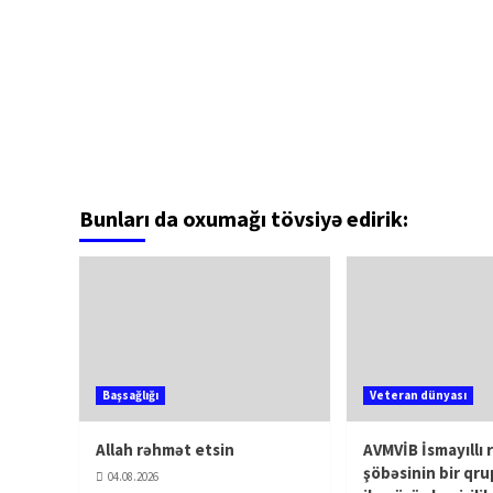
Bunları da oxumağı tövsiyə edirik:
Başsağlığı
Veteran dünyası
Allah rəhmət etsin
AVMVİB İsmayıllı 
şöbəsinin bir qru
04.08.2026