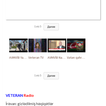
1
из
5
Далее
AVMVİB Yasamal rayon şöbəsinin kollektivi Şəhidlər Xiyabanında
Veteran TV
AVMVİB Naxçıvan MR təşkilatı şəhidlərimizin xatirəsinə həsr olunmuş tədbir keçirdi
Vətən qəhrəmanları ilə ucalır
1
из
5
Далее
VETERAN
Radio
İrəvan: gizlədilmiş həqiqətlər