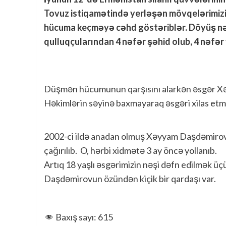
Tovuz istiqamətində yerləşən mövqelərimizi 
hücuma keçməyə cəhd göstəriblər. Döyüş n
qulluqçularından 4 nəfər şəhid olub, 4 nəfər 
Düşmən hücumunun qarşısını alarkən əsgər X
Həkimlərin səyinə baxmayaraq əsgəri xilas e
2002-ci ildə anadan olmuş Xəyyam Daşdəmirov 
çağırılıb. O, hərbi xidmətə 3 ay öncə yollanıb.
Artıq 18 yaşlı əsgərimizin nəşi dəfn edilmək üç
Daşdəmirovun özündən kiçik bir qardaşı var.
Baxış sayı:
615