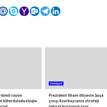
Cəmiyyət
rdımlı rayon
Prezident İlham Əliyevin Şuşa
n kiberdələduzluqla
çıxışı Azərbaycanın strateji
aciət
inkişaf kursunun əsas