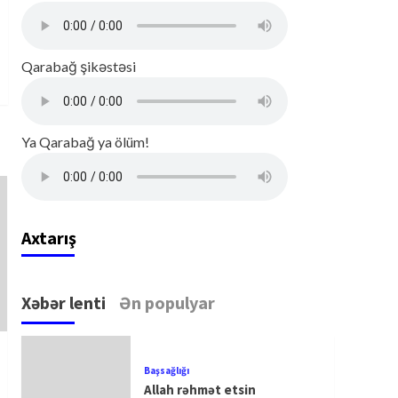
Qarabağ şikəstəsi
Ya Qarabağ ya ölüm!
Axtarış
Xəbər lenti
Ən populyar
Başsağlığı
Allah rəhmət etsin