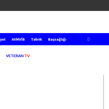
yət
AVMVİB
Təbrik
Başsağlığı
VETERAN
TV