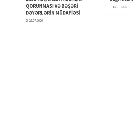
QORUNMASI VƏ BƏŞƏRİ
15.07.2026
DƏYƏRLƏRİN MÜDAFİƏSİ
25.07.2026