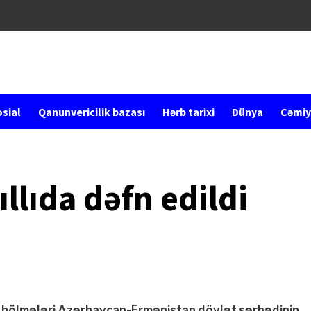
sial
Qanunvericilik bazası
Hərb tarixi
Dünya
Cəmiy
llıda dəfn edildi
in bölmələri Azərbaycan-Ermənistan dövlət sərhədinin