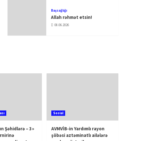
Başsağlığı
Allah rəhmət etsin!
08.06.2026
ası
Sosial
n Şəhidlərə – 3»
AVMVİB-in Yardımlı rayon
rnirinə
şöbəsi aztəminatlı ailələrə