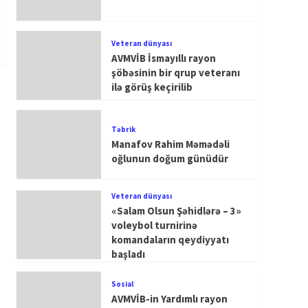
Veteran dünyası
AVMVİB İsmayıllı rayon
şöbəsinin bir qrup veteranı
ilə görüş keçirilib
Təbrik
Manafov Rahim Məmədəli
oğlunun doğum günüdür
Veteran dünyası
«Salam Olsun Şəhidlərə – 3»
voleybol turnirinə
komandaların qeydiyyatı
başladı
Sosial
AVMVİB-in Yardımlı rayon