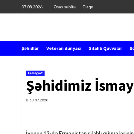
Перейти
07.08.2026
Əsas səhifə
Əlaqə
к
содержимому
Şəhidlər
Veteran dünyası
Silahlı Qüvvələr
So
Cəmiyyət
Şəhidimiz İsmayı
13.07.2020
İyunun 12-də Ermənistan silahlı qüvvələrin