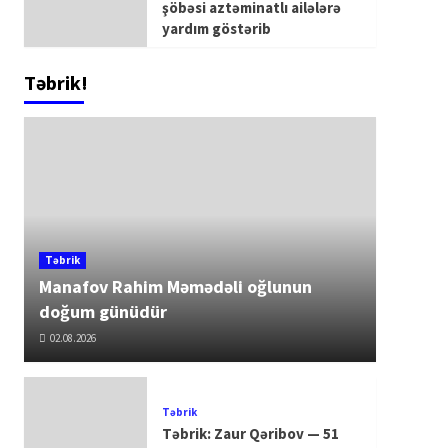
şöbəsi aztəminatlı ailələrə
yardım göstərib
Təbrik!
Təbrik
Manafov Rahim Məmədəli oğlunun
doğum günüdür
02.08.2026
Təbrik
Təbrik: Zaur Qəribov — 51