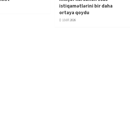
istiqamətlərini bir daha
ortaya qoydu
13.07.2026