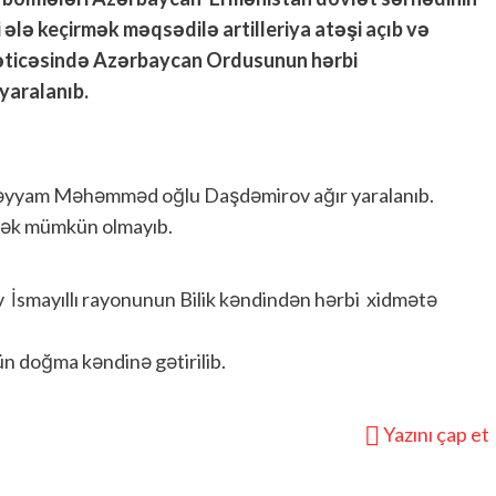
ələ keçirmək məqsədilə artilleriya atəşi açıb və
əticəsində Azərbaycan Ordusunun hərbi
yaralanıb.
əyyam Məhəmməd oğlu Daşdəmirov ağır yaralanıb.
tmək mümkün olmayıb.
İsmayıllı rayonunun Bilik kəndindən hərbi xidmətə
ün doğma kəndinə gətirilib.
Yazını çap et