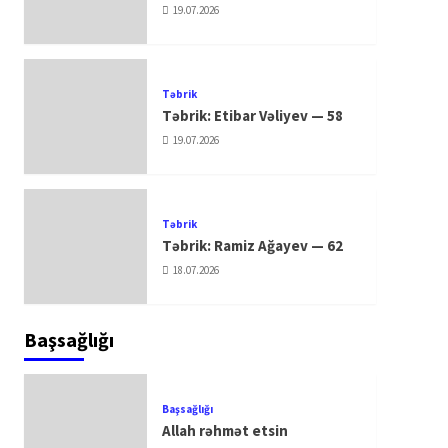
19.07.2026
Təbrik
Təbrik: Etibar Vəliyev — 58
19.07.2026
Təbrik
Təbrik: Ramiz Ağayev — 62
18.07.2026
Başsağlığı
Başsağlığı
Allah rəhmət etsin