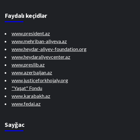
Faydalı keçidlər
www.president.az
www.mehriban-aliyeva.az
www.heydar-aliyev-foundation.org
www.heydaraliyevcenter.az
www.preslib.az
www.azerbaijan.az
www.justiceforkhojaly.org
"Yaşat" Fondu
www.karabakh.az
www.fedai.az
Sayğac