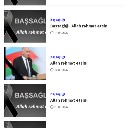
Başsağlığı
Başsağlığı: Allah rəhmət etsin
28.06.2026
Başsağlığı
Allah rəhmət etsin!
14.06.2026
Başsağlığı
Allah rəhmət etsin!
08.06.2026