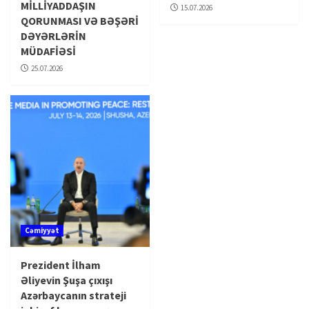
MİLLİYADDAŞIN
15.07.2026
QORUNMASI VƏ BƏŞƏRİ
DƏYƏRLƏRİN
MÜDAFİƏSİ
25.07.2026
Cəmiyyət
Prezident İlham
Əliyevin Şuşa çıxışı
Azərbaycanın strateji