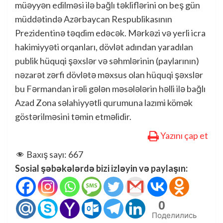
müəyyən edilməsi ilə bağlı təkliflərini on beş gün
müddətində Azərbaycan Respublikasının
Prezidentinə təqdim edəcək. Mərkəzi və yerli icra
hakimiyyəti orqanları, dövlət adından yaradılan
publik hüquqi şəxslər və səhmlərinin (paylarının)
nəzarət zərfi dövlətə məxsus olan hüquqi şəxslər
bu Fərmandan irəli gələn məsələlərin həlli ilə bağlı
Azad Zona səlahiyyətli qurumuna lazımi kömək
göstərilməsini təmin etməlidir.
Yazını çap et
Baxış sayı:
667
Sosial şəbəkələrdə bizi izləyin və paylaşın:
0
Поделились