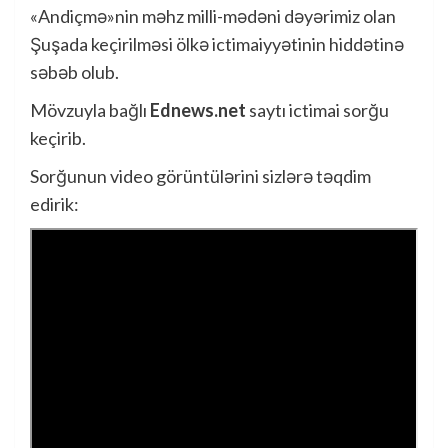
«Andiçmə»nin məhz milli-mədəni dəyərimiz olan
Şuşada keçirilməsi ölkə ictimaiyyətinin hiddətinə
səbəb olub.
Mövzuyla bağlı
Ednews.net
saytı ictimai sorğu
keçirib.
Sorğunun video görüntülərini sizlərə təqdim
edirik: