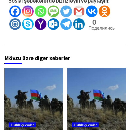
Sosial şəbəkələrdə bizi izləyin və paylaşın:
0
Поделились
Mövzu üzrə digər xəbərlər
Silahlı Qüvvələr
Silahlı Qüvvələr