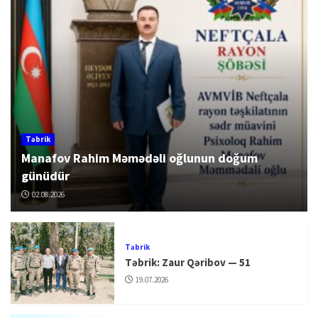
Təbrik
Manafov Rahim Məmədəli oğlunun doğum
günüdür
02.08.2026
Təbrik
Təbrik: Zaur Qəribov — 51
19.07.2026