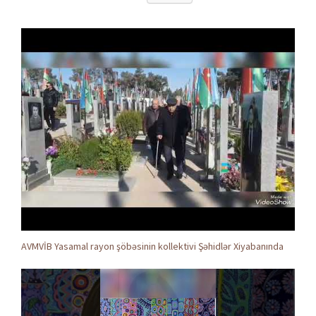
AVMVİB Yasamal rayon şöbəsinin kollektivi Şəhidlər Xiyabanında