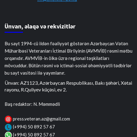
Ünvan, əlaqə və rekvizitlər
Bu sayt 1994-cü ildən fəaliyyət göstərən Azərbaycan Vətən
Müharibəsi Veteranları İctimai Birliyinin (AVMVİB) rəsmi mətbu
orqanıdır. AVMVİB-in ölkə üzrə regional təşkilatları
mövcuddur. Bütün rəsmi və ictimai-sosial əhəmiyyətli tədbirlər
bu sayt vasitəsi ilə yayımlanır.
Ünvan: AZ1123, Azərbaycan Respublikası, Bakı şəhəri, Xətai
rayonu, R.Quliyev küçəsi, ev 2.
Baş redaktor: N. Məmmədli
press.veteran.az@gmail.com
(+994) 50 892 57 67
(+994) 50 892 57 67