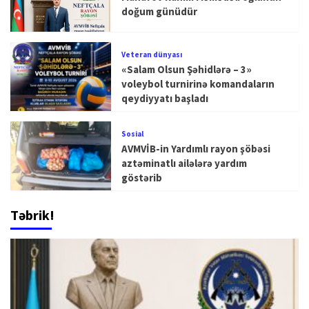
doğum günüdür
Veteran dünyası
«Salam Olsun Şəhidlərə – 3»
voleybol turnirinə komandaların
qeydiyyatı başladı
Sosial
AVMVİB-in Yardımlı rayon şöbəsi
aztəminatlı ailələrə yardım
göstərib
Təbrik!