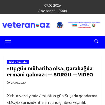
Перейти
07.08.2026
к
Əsas səhifə
Əlaqə
содержимому
Основное
меню
Silahlı Qüvvələr
«Üç gün müharibə olsa, Qarabağda
erməni qalmaz» — SORĞU — VİDEO
24.05.2020
Xəbər verdiyimiz kimi, ötən gün Şuşada qondarma
«DQR» «prezidenti»nin «andiçmə»si keçirilib.