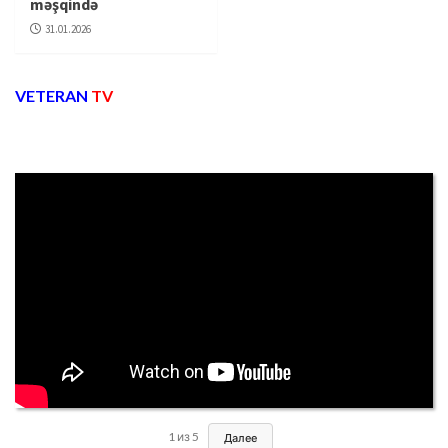
məşqində
31.01.2026
VETERAN
TV
1
из
5
Далее