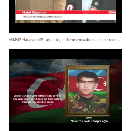
AVMVİB Naxçıvan MR təşkilatı şəhidlərimizin xatirəsinə həsr olunmuş tədbir keçirdi