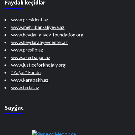
Faydalı keçidlər
www.president.az
www.mehriban-aliyeva.az
www.heydar-aliyev-foundation.org
www.heydaraliyevcenter.az
www.preslib.az
www.azerbaijan.az
www.justiceforkhojaly.org
"Yaşat" Fondu
www.karabakh.az
www.fedai.az
Sayğac