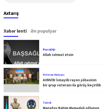
Axtarış
Xəbər lenti
Ən populyar
Başsağlığı
Allah rəhmət etsin
Veteran dünyası
AVMVİB İsmayıllı rayon şöbəsinin
bir qrup veteranı ilə görüş keçirilib
Təbrik
Manafov Rahim Məmədəli oğlunun