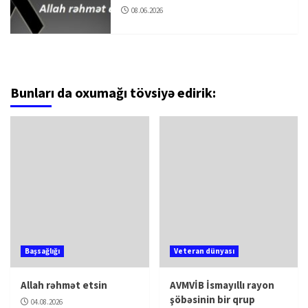
08.06.2026
Bunları da oxumağı tövsiyə edirik:
Başsağlığı
Veteran dünyası
Allah rəhmət etsin
AVMVİB İsmayıllı rayon
şöbəsinin bir qrup
04.08.2026