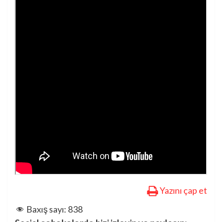
Yazını çap et
Baxış sayı:
838