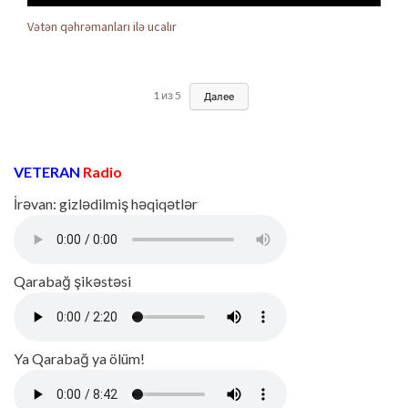
Vətən qəhrəmanları ilə ucalır
1
из
5
Далее
VETERAN
Radio
İrəvan: gizlədilmiş həqiqətlər
Qarabağ şikəstəsi
Ya Qarabağ ya ölüm!