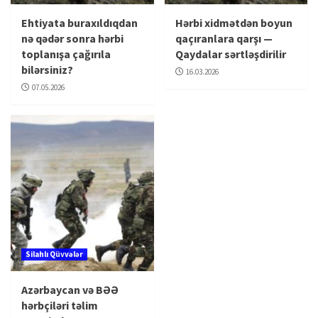
Ehtiyata buraxıldıqdan
Hərbi xidmətdən boyun
nə qədər sonra hərbi
qaçıranlara qarşı —
toplanışa çağırıla
Qaydalar sərtləşdirilir
bilərsiniz?
16.03.2026
07.05.2026
Silahlı Qüvvələr
Azərbaycan və BƏƏ
hərbçiləri təlim