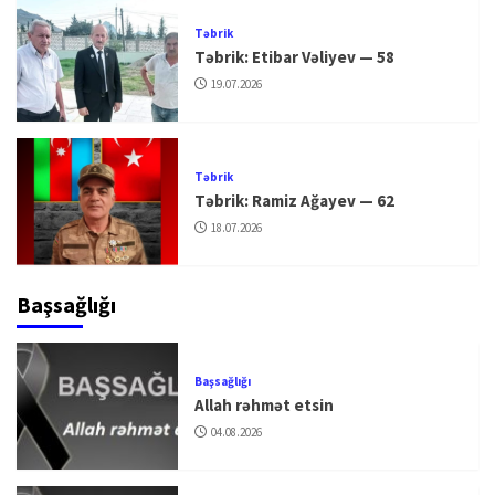
Təbrik
Təbrik: Etibar Vəliyev — 58
19.07.2026
Təbrik
Təbrik: Ramiz Ağayev — 62
18.07.2026
Başsağlığı
Başsağlığı
Allah rəhmət etsin
04.08.2026