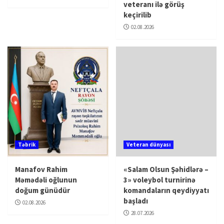
veteranı ilə görüş
keçirilib
02.08.2026
Təbrik
Veteran dünyası
Manafov Rahim
«Salam Olsun Şəhidlərə –
Məmədəli oğlunun
3» voleybol turnirinə
doğum günüdür
komandaların qeydiyyatı
başladı
02.08.2026
28.07.2026