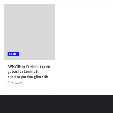
Sosial
AVMVİB-in Yardımlı rayon
şöbəsi aztəminatlı
ailələrə yardım göstərib
26.07.2026