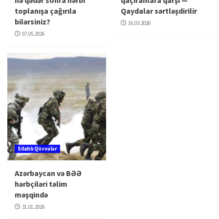
nə qədər sonra hərbi
qaçıranlara qarşı —
toplanışa çağırıla
Qaydalar sərtləşdirilir
bilərsiniz?
16.03.2026
07.05.2026
Silahlı Qüvvələr
Azərbaycan və BƏƏ
hərbçiləri təlim
məşqində
31.01.2026