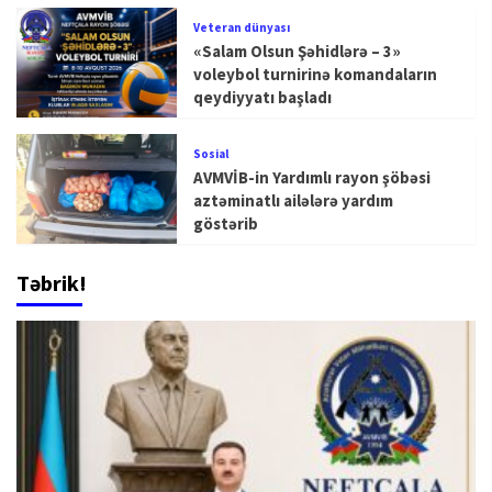
Veteran dünyası
«Salam Olsun Şəhidlərə – 3»
voleybol turnirinə komandaların
qeydiyyatı başladı
Sosial
AVMVİB-in Yardımlı rayon şöbəsi
aztəminatlı ailələrə yardım
göstərib
Təbrik!