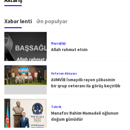
Xəbər lenti
Ən populyar
Başsağlığı
Allah rəhmət etsin
Veteran dünyası
AVMVİB İsmayıllı rayon şöbəsinin
bir qrup veteranı ilə görüş keçirilib
Təbrik
Manafov Rahim Məmədəli oğlunun
doğum günüdür