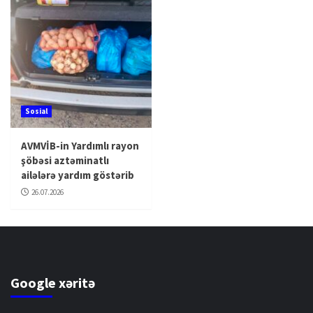
Sosial
AVMVİB-in Yardımlı rayon
şöbəsi aztəminatlı
ailələrə yardım göstərib
26.07.2026
Google xəritə