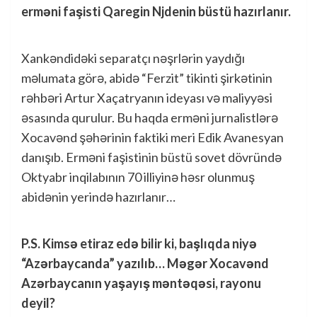
erməni faşisti Qaregin Njdenin büstü hazırlanır.
Xankəndidəki separatçı nəşrlərin yaydığı
məlumata görə, abidə “Ferzit” tikinti şirkətinin
rəhbəri Artur Xaçatryanın ideyası və maliyyəsi
əsasında qurulur. Bu haqda erməni jurnalistlərə
Xocavənd şəhərinin faktiki meri Edik Avanesyan
danışıb. Erməni faşistinin büstü sovet dövründə
Oktyabr inqilabının 70 illiyinə həsr olunmuş
abidənin yerində hazırlanır…
P.S. Kimsə etiraz edə bilir ki, başlıqda niyə
“Azərbaycanda” yazılıb… Məgər Xocavənd
Azərbaycanın yaşayış məntəqəsi, rayonu
deyil?