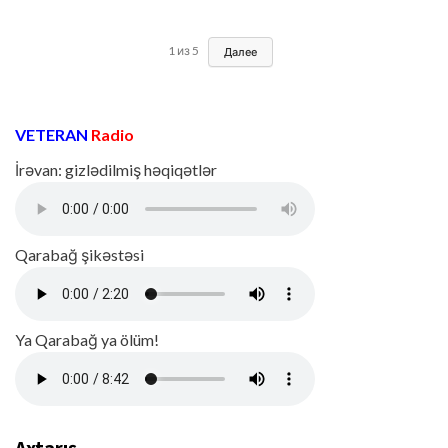
1
из
5
Далее
VETERAN
Radio
İrəvan: gizlədilmiş həqiqətlər
Qarabağ şikəstəsi
Ya Qarabağ ya ölüm!
Axtarış