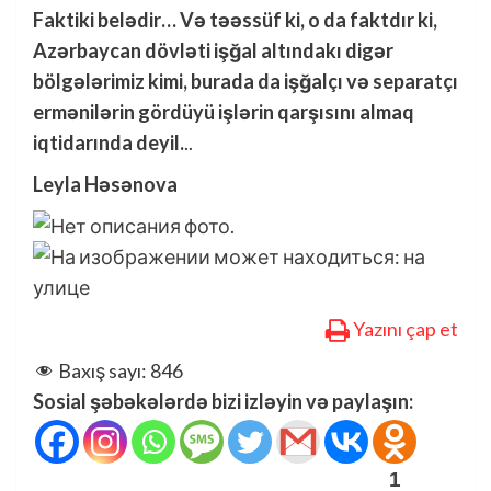
Faktiki belədir… Və təəssüf ki, o da faktdır ki,
Azərbaycan dövləti işğal altındakı digər
bölgələrimiz kimi, burada da işğalçı və separatçı
ermənilərin gördüyü işlərin qarşısını almaq
iqtidarında deyil.
..
Leyla Həsənova
Yazını çap et
Baxış sayı:
846
Sosial şəbəkələrdə bizi izləyin və paylaşın:
1