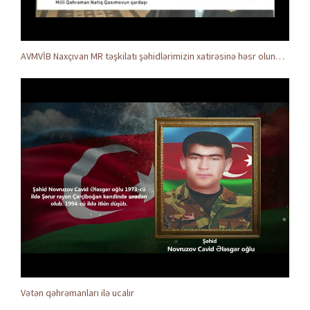
AVMVİB Naxçıvan MR təşkilatı şəhidlərimizin xatirəsinə həsr olunmuş tədbir keçirdi
Vətən qəhrəmanları ilə ucalır