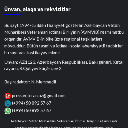
Ünvan, əlaqə və rekvizitlər
Bu sayt 1994-cü ildən fəaliyyət göstərən Azərbaycan Vətən
Müharibəsi Veteranları İctimai Birliyinin (AVMVİB) rəsmi mətbu
orqanıdır. AVMVİB-in ölkə üzrə regional təşkilatları
mövcuddur. Bütün rəsmi və ictimai-sosial əhəmiyyətli tədbirlər
bu sayt vasitəsi ilə yayımlanır.
Ünvan: AZ1123, Azərbaycan Respublikası, Bakı şəhəri, Xətai
rayonu, R.Quliyev küçəsi, ev 2.
Baş redaktor: N. Məmmədli
press.veteran.az@gmail.com
(+994) 50 892 57 67
(+994) 50 892 57 67
Azərbaycan Vətən Müharibəsi Veteranları İctimai Birliyinin rəsmi saytı.
Saytdakı materiallardan istifadə edərkən istinad etmək zəruridir!