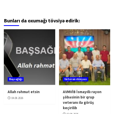
Bunları da oxumağı tövsiyə edirik:
Başsağlığı
Veteran dünyası
Allah rəhmət etsin
AVMVİB İsmayıllı rayon
şöbəsinin bir qrup
04.08.2026
veteranı ilə görüş
keçirilib
02.08.2026