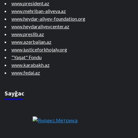
www.president.az
www.mehriban-aliyeva.az
www.heydar-aliyev-foundation.org
www.heydaraliyevcenter.az
www.preslib.az
www.azerbaijan.az
www.justiceforkhojaly.org
"Yaşat" Fondu
www.karabakh.az
www.fedai.az
Sayğac