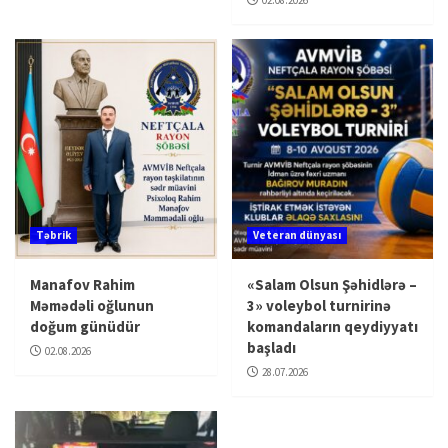
Təbrik
Veteran dünyası
Manafov Rahim
«Salam Olsun Şəhidlərə –
Məmədəli oğlunun
3» voleybol turnirinə
doğum günüdür
komandaların qeydiyyatı
başladı
02.08.2026
28.07.2026