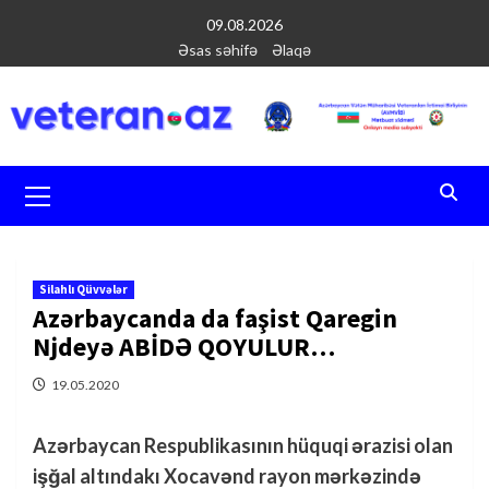
Перейти
09.08.2026
к
Əsas səhifə
Əlaqə
содержимому
Основное
меню
Silahlı Qüvvələr
Azərbaycanda da faşist Qaregin
Njdeyə ABİDƏ QOYULUR…
19.05.2020
Azərbaycan Respublikasının hüquqi ərazisi olan
işğal altındakı Xocavənd rayon mərkəzində