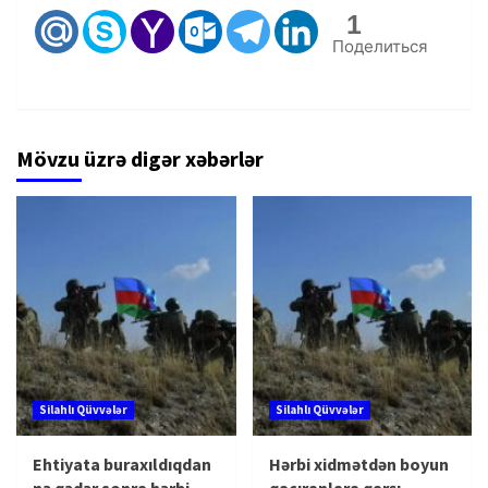
1
Поделиться
Mövzu üzrə digər xəbərlər
Silahlı Qüvvələr
Silahlı Qüvvələr
Ehtiyata buraxıldıqdan
Hərbi xidmətdən boyun