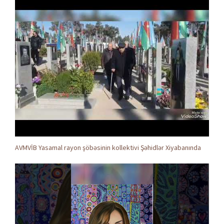
AVMVİB Yasamal rayon şöbəsinin kollektivi Şəhidlər Xiyabanında