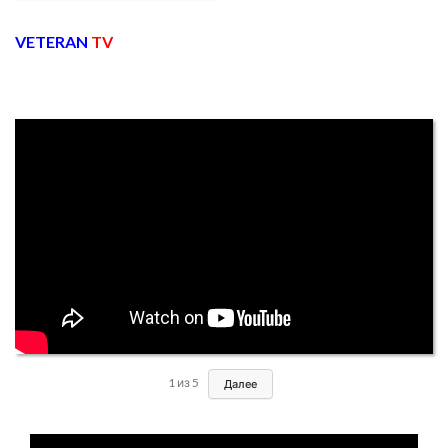
VETERAN
TV
1
из
5
Далее