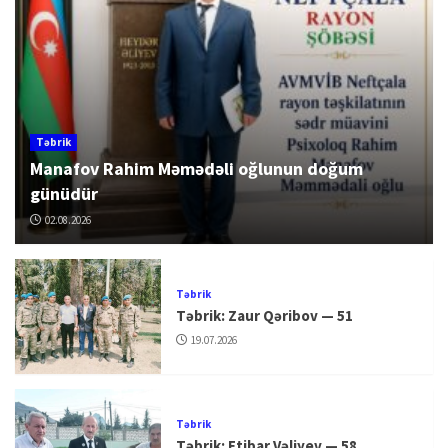
Təbrik
Manafov Rahim Məmədəli oğlunun doğum
günüdür
02.08.2026
Təbrik
Təbrik: Zaur Qəribov — 51
19.07.2026
Təbrik
Təbrik: Etibar Vəliyev — 58