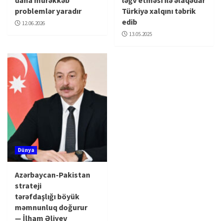
daha mürəkkəb
ləğv etməsi ilə əlaqədar
problemlər yaradır
Türkiyə xalqını təbrik
edib
12.06.2026
13.05.2025
Dünya
Azərbaycan-Pakistan
strateji
tərəfdaşlığı böyük
məmnunluq doğurur
— İlham Əliyev