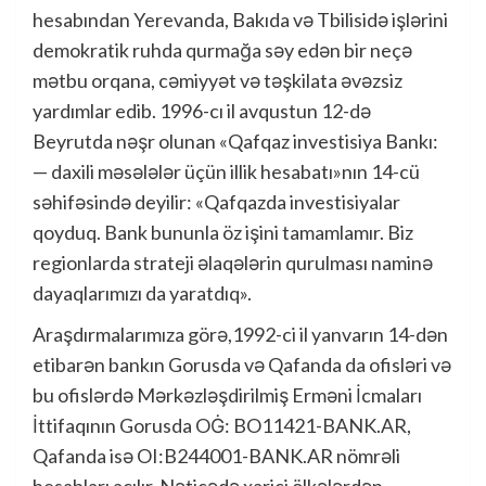
hesabından Yerevanda, Bakıda və Tbilisidə işlərini
demokratik ruhda qurmağa səy edən bir neçə
mətbu orqana, cəmiyyət və təşkilata əvəzsiz
yardımlar edib. 1996-cı il avqustun 12-də
Beyrutda nəşr olunan «Qafqaz investisiya Bankı:
— daxili məsələlər üçün illik hesabatı»nın 14-cü
səhifəsində deyilir: «Qafqazda investisiyalar
qoyduq. Bank bununla öz işini tamamlamır. Biz
regionlarda strateji əlaqələrin qurulması naminə
dayaqlarımızı da yaratdıq».
Araşdırmalarımıza görə,1992-ci il yanvarın 14-dən
etibarən bankın Gorusda və Qafanda da ofisləri və
bu ofislərdə Mərkəzləşdirilmiş Erməni İcmaları
İttifaqının Gorusda OĠ: BO11421-BANK.AR,
Qafanda isə OI:B244001-BANK.AR nömrəli