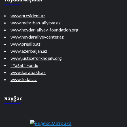
www.president.az
www.mehriban-aliyeva.az
www.heydar-aliyev-foundation.org
www.heydaraliyevcenter.az
www.preslib.az
www.azerbaijan.az
www.justiceforkhojaly.org
"Yaşat" Fondu
www.karabakh.az
www.fedai.az
Sayğac