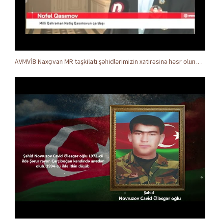
AVMVİB Naxçıvan MR təşkilatı şəhidlərimizin xatirəsinə həsr olunmuş tədbir keçirdi