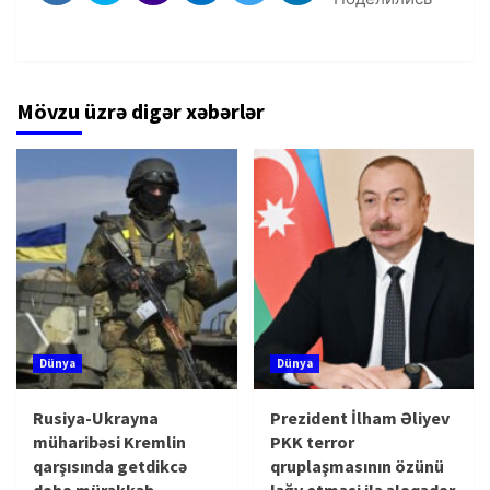
Mövzu üzrə digər xəbərlər
Dünya
Dünya
Rusiya-Ukrayna
Prezident İlham Əliyev
müharibəsi Kremlin
PKK terror
qarşısında getdikcə
qruplaşmasının özünü