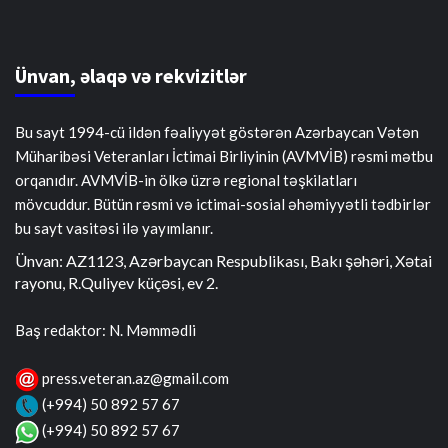
Ünvan, əlaqə və rekvizitlər
Bu sayt 1994-cü ildən fəaliyyət göstərən Azərbaycan Vətən
Müharibəsi Veteranları İctimai Birliyinin (AVMVİB) rəsmi mətbu
orqanıdır. AVMVİB-in ölkə üzrə regional təşkilatları
mövcuddur. Bütün rəsmi və ictimai-sosial əhəmiyyətli tədbirlər
bu sayt vasitəsi ilə yayımlanır.
Ünvan: AZ1123, Azərbaycan Respublikası, Bakı şəhəri, Xətai
rayonu, R.Quliyev küçəsi, ev 2.
Baş redaktor: N. Məmmədli
press.veteran.az@gmail.com
(+994) 50 892 57 67
(+994) 50 892 57 67