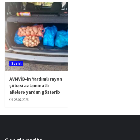
Sosial
AVMVİB-in Yardımlı rayon
şöbəsi aztəminatlı
ailələrə yardım göstərib
26.07.2026