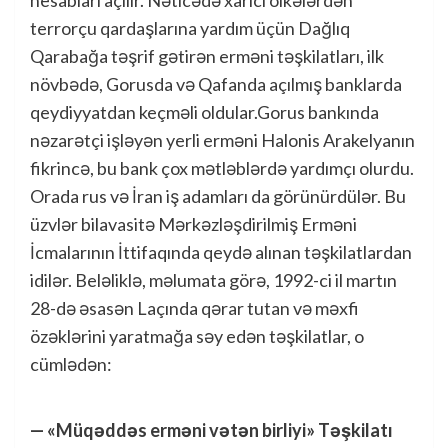
hesabları açılır. Nəticədə xarici ölkələrdən
terrorçu qardaşlarına yardım üçün Dağlıq
Qarabağa təşrif gətirən erməni təşkilatları, ilk
növbədə, Gorusda və Qafanda açılmış banklarda
qeydiyyatdan keçməli oldular.Gorus bankında
nəzarətçi işləyən yerli erməni Halonis Arakelyanın
fikrincə, bu bank çox mətləblərdə yardımçı olurdu.
Orada rus və İran iş adamları da görünürdülər. Bu
üzvlər bilavasitə Mərkəzləşdirilmiş Erməni
İcmalarının İttifaqında qeydə alınan təşkilatlardan
idilər. Beləliklə, məlumata görə, 1992-ci il martın
28-də əsasən Laçında qərar tutan və məxfi
özəklərini yaratmağa səy edən təşkilatlar, o
cümlədən:
— «Müqəddəs erməni vətən birliyi» Təşkilatı