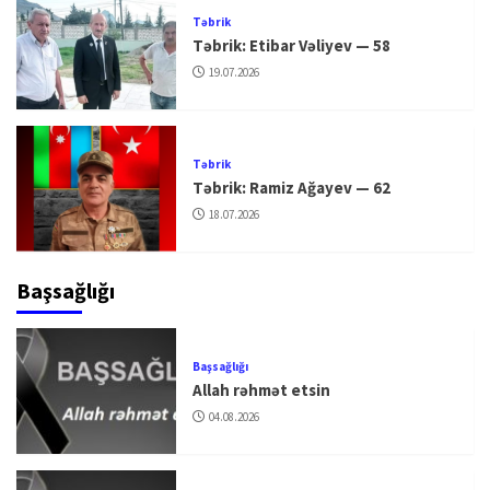
Təbrik
Təbrik: Etibar Vəliyev — 58
19.07.2026
Təbrik
Təbrik: Ramiz Ağayev — 62
18.07.2026
Başsağlığı
Başsağlığı
Allah rəhmət etsin
04.08.2026