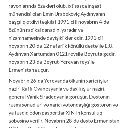
rayonlarında özəkləri olub. ixtisasca inşaat
mühəndisi olan Emin Urabekoviç Aydınyanın
başçılıq etdiyi təşkilat 1991-ci il noyabrın 4-də
özünün radikal qanadını yaradır və
nizamnaməsində dəyişikliklər edir. 1991-ci il
noyabrın 20-də 12 nəfərlik könüllü dəstə ilə E.U.
Aydınyan Xartumdan 0121 reysilə Beyruta gedir,
noyabrın 23-də Beyrut-Yerevan reysilə
Ermənistana uçur.
Noyabrın 26-da Yerevanda ölkənin xarici işlər
naziri Raffi Ovanesyanla və daxili işlər naziri,
general Vanik Siradeqyanla görüşür. Dəstənin
rəsmi sənədləri və xarici vətəndaşlığı göstərən və
ya təsdiq edən pasportlar XİN-in konsulluq
şöbəsinə verilir. Noyabrın 28-də dəstə Ermənistan