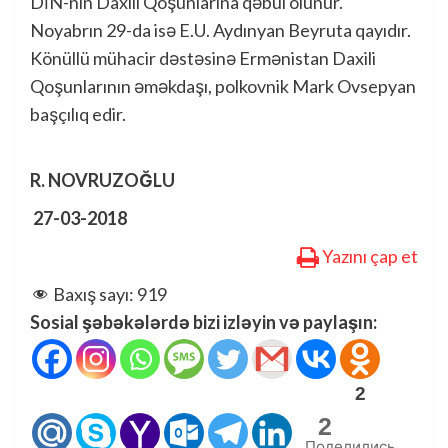
DİN-nin Daxili Qoşunlarına qəbul olunur.
Noyabrın 29-da isə E.U. Aydınyan Beyruta qayıdır.
Könüllü mühacir dəstəsinə Ermənistan Daxili
Qoşunlarının əməkdaşı, polkovnik Mark Ovsepyan
başçılıq edir.
R. NOVRUZOĞLU
27-03-2018
Yazını çap et
Baxış sayı:
919
Sosial şəbəkələrdə bizi izləyin və paylaşın:
2
2
Поделились