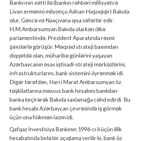
Bankı»nın xətti ilə (bankın rəhbəri milliyyətcə
Livan ermənisi milyonçu Adnan Haşoqiqir) Bakıda
olur, Gəncə və Naxçıvana qısa səfərlər edir.
H.M.Ambarsumyan Bakıda olarkən ölkə
parlamentində, Prezident Aparatında rəsmi
şəxslərlə görüşür. Məqsəd strateji baxımdan
diqqətdə olan, müharibə günlərini yaşayan
Azərbaycanın əsas iqtisadi-strateji mərkəzlərini,
infrastrukturlarını, bank sistemini öyrənmək idi.
Digər tərəfdən, Harri Marat Ambarsumyan öz
təşkilatlarına məxsus bank hesabını bankdan-
banka keçirərək Bakıda saxlamağa cəhd edirdi. Bu
bank hesabı Azərbaycan çevrəsində iş görmək
üçün ona hökmən lazım idi.
Qafqaz İnvestisiya Bankının 1996-cı il üçün illik
hesabatında belə bir açıqlama verilir ki, bank öz