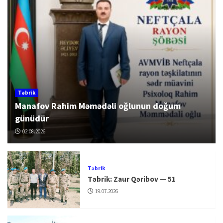
Təbrik
Manafov Rahim Məmədəli oğlunun doğum
günüdür
02.08.2026
Təbrik
Təbrik: Zaur Qəribov — 51
19.07.2026