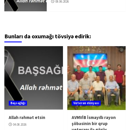
08.06.2026
Bunları da oxumağı tövsiyə edirik:
Başsağlığı
Veteran dünyası
Allah rəhmət etsin
AVMVİB İsmayıllı rayon
şöbəsinin bir qrup
04.08.2026
veteranı ilə görüş