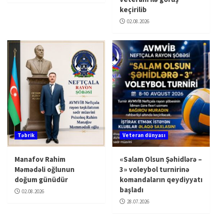
keçirilib
02.08.2026
Təbrik
Veteran dünyası
Manafov Rahim
«Salam Olsun Şəhidlərə –
Məmədəli oğlunun
3» voleybol turnirinə
doğum günüdür
komandaların qeydiyyatı
başladı
02.08.2026
28.07.2026