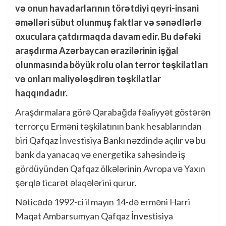
və onun havadarlarının törətdiyi qeyri-insani
əməlləri sübut olunmuş faktlar və sənədlərlə
oxuculara çatdırmaqda davam edir. Bu dəfəki
araşdırma Azərbaycan ərazilərinin işğal
olunmasında böyük rolu olan terror təşkilatları
və onları maliyələşdirən təşkilatlar
haqqındadır.
Araşdırmalara görə Qarabağda fəaliyyət göstərən
terrorçu Erməni təşkilatının bank hesablarından
biri Qafqaz İnvestisiya Bankı nəzdində açılır və bu
bank da yanacaq və energetika sahəsində iş
gördüyündən Qafqaz ölkələrinin Avropa və Yaxın
şərqlə ticarət əlaqələrini qurur.
Nəticədə 1992-ci il mayın 14-də erməni Harri
Maqat Ambarsumyan Qafqaz İnvestisiya