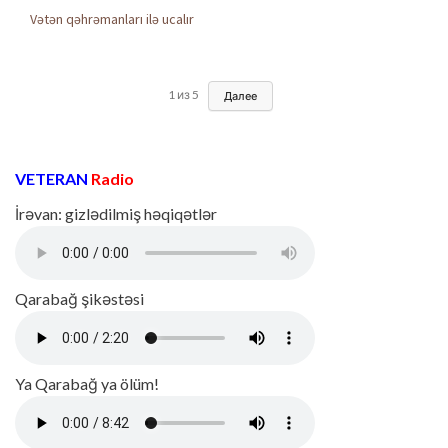
Vətən qəhrəmanları ilə ucalır
1
из
5
Далее
VETERAN
Radio
İrəvan: gizlədilmiş həqiqətlər
Qarabağ şikəstəsi
Ya Qarabağ ya ölüm!