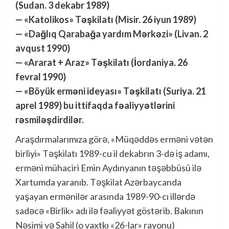
(Sudan. 3 dekabr 1989)
— «Katolikos» Təşkilatı (Misir. 26 iyun 1989)
— «Dağlıq Qarabağa yardım Mərkəzi» (Livan. 2
avqust 1990)
— «Ararat + Araz» Təşkilatı (İordaniya. 26
fevral 1990)
— «Böyük erməni ideyası» Təşkilatı (Suriya. 21
aprel 1989) bu ittifaqda fəaliyyətlərini
rəsmiləşdirdilər.
Araşdırmalarımıza görə, «Müqəddəs erməni vətən
birliyi» Təşkilatı 1989-cu il dekabrın 3-də iş adamı,
erməni mühaciri Emin Aydınyanın təşəbbüsü ilə
Xartumda yaranıb. Təşkilat Azərbaycanda
yaşayan ermənilər arasında 1989-90-cı illərdə
sadəcə «Birlik» adı ilə fəaliyyət göstərib. Bakının
Nəsimi və Sahil (o vaxtkı «26-lar» rayonu)