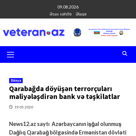
Перейти
09.08.2026
к
Əsas səhifə
Əlaqə
содержимому
Основное
меню
Dünya
Qarabağda döyüşən terrorçuları
maliyələşdirən bank və təşkilatlar
19.05.2020
News12.az saytı Azərbaycanın işğal olunmuş
Dağlıq Qarabağ bölgəsində Ermənistan dövləti