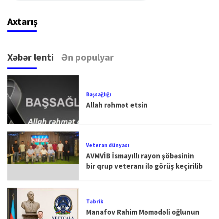
Axtarış
Xəbər lenti
Ən populyar
Başsağlığı
Allah rəhmət etsin
Veteran dünyası
AVMVİB İsmayıllı rayon şöbəsinin
bir qrup veteranı ilə görüş keçirilib
Təbrik
Manafov Rahim Məmədəli oğlunun