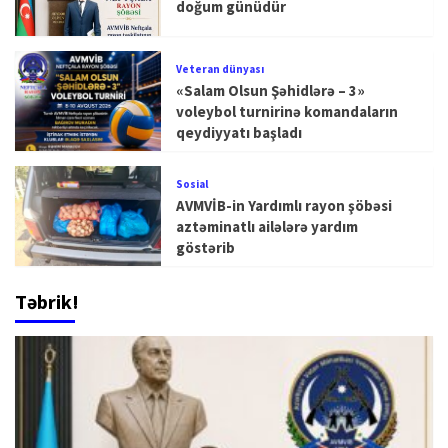
doğum günüdür
Veteran dünyası
«Salam Olsun Şəhidlərə – 3»
voleybol turnirinə komandaların
qeydiyyatı başladı
Sosial
AVMVİB-in Yardımlı rayon şöbəsi
aztəminatlı ailələrə yardım
göstərib
Təbrik!