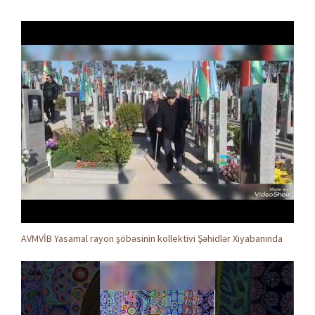
AVMVİB Yasamal rayon şöbəsinin kollektivi Şəhidlər Xiyabanında