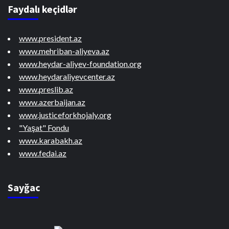
Faydalı keçidlər
www.president.az
www.mehriban-aliyeva.az
www.heydar-aliyev-foundation.org
www.heydaraliyevcenter.az
www.preslib.az
www.azerbaijan.az
www.justiceforkhojaly.org
"Yaşat" Fondu
www.karabakh.az
www.fedai.az
Sayğac