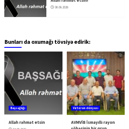
Allah rəhmət etsin!
08.06.2026
Bunları da oxumağı tövsiyə edirik:
Başsağlığı
Veteran dünyası
Allah rəhmət etsin
AVMVİB İsmayıllı rayon
şöbəsinin bir qrup