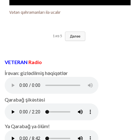
Vətən qəhrəmanları ilə ucalır
1
из
5
Далее
VETERAN
Radio
İrəvan: gizlədilmiş həqiqətlər
Qarabağ şikəstəsi
Ya Qarabağ ya ölüm!