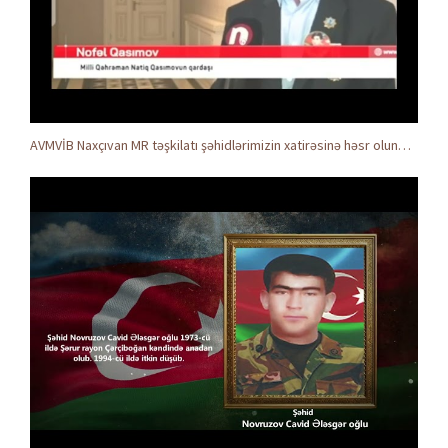
AVMVİB Naxçıvan MR təşkilatı şəhidlərimizin xatirəsinə həsr olunmuş tədbir keçirdi