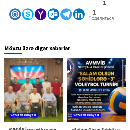
1
1
Поделиться
Mövzu üzrə digər xəbərlər
Veteran dünyası
Veteran dünyası
AVMVİB İsmayıllı rayon
«Salam Olsun Şəhidlərə