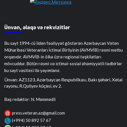
Ünvan, əlaqə və rekvizitlər
Bu sayt 1994-cü ildən fəaliyyət göstərən Azərbaycan Vətən
Müharibəsi Veteranları İctimai Birliyinin (AVMVİB) rəsmi mətbu
orqanıdır. AVMVİB-in ölkə üzrə regional təşkilatları
mövcuddur. Bütün rəsmi və ictimai-sosial əhəmiyyətli tədbirlər
bu sayt vasitəsi ilə yayımlanır.
Ünvan: AZ1123, Azərbaycan Respublikası, Bakı şəhəri, Xətai
rayonu, R.Quliyev küçəsi, ev 2.
Baş redaktor: N. Məmmədli
press.veteran.az@gmail.com
(+994) 50 892 57 67