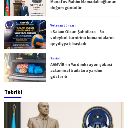
Manafov Rahim Məmədəli oğlunun
doğum günüdür
Veteran dünyası
«Salam Olsun Şəhidlərə – 3»
voleybol turnirinə komandaların
qeydiyyatı başladı
Sosial
AVMVİB-in Yardımlı rayon şöbəsi
aztəminatlı ailələrə yardım
göstərib
Təbrik!