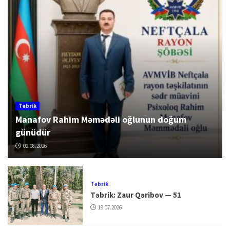
Təbrik
Manafov Rahim Məmədəli oğlunun doğum
günüdür
02.08.2026
Təbrik
Təbrik: Zaur Qəribov — 51
19.07.2026