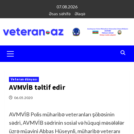
Перейти
07.08.2026
к
Əsas səhifə
Əlaqə
содержимому
Основное
меню
Veteran dünyası
AVMVİB təltif edir
06.05.2020
AVMVİB Polis müharibə veteranları şöbəsinin
sədri, AVMVİB sədrinin sosial və hüquqi məsələlər
üzrə müavini Abbas Hüseynli, müharibə veteranı