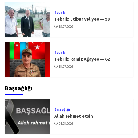
Təbrik
Təbrik: Etibar Vəliyev — 58
19.07.2026
Təbrik
Təbrik: Ramiz Ağayev — 62
18.07.2026
Başsağlığı
Başsağlığı
Allah rəhmət etsin
04.08.2026