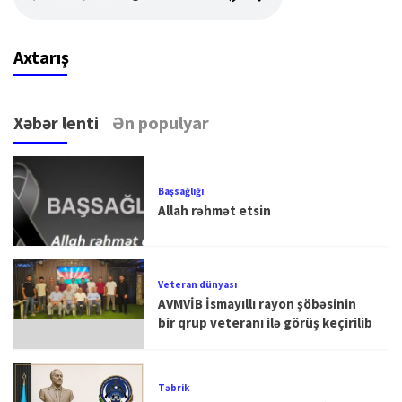
Axtarış
Xəbər lenti
Ən populyar
Başsağlığı
Allah rəhmət etsin
Veteran dünyası
AVMVİB İsmayıllı rayon şöbəsinin
bir qrup veteranı ilə görüş keçirilib
Təbrik