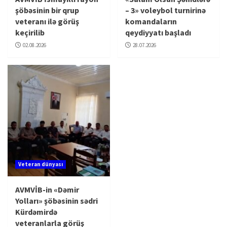
şöbəsinin bir qrup
– 3» voleybol turnirinə
veteranı ilə görüş
komandaların
keçirilib
qeydiyyatı başladı
02.08.2026
28.07.2026
Veteran dünyası
AVMVİB-in «Dəmir
Yolları» şöbəsinin sədri
Kürdəmirdə
veteranlarla görüş