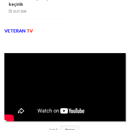
keçirib
16.07.2026
VETERAN
TV
1
из
5
Далее