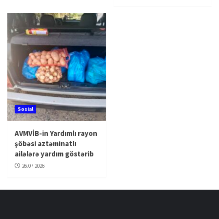
Sosial
AVMVİB-in Yardımlı rayon
şöbəsi aztəminatlı
ailələrə yardım göstərib
26.07.2026