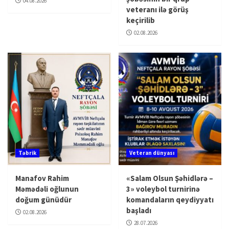
04.08.2026
veteranı ilə görüş
keçirilib
02.08.2026
Təbrik
Veteran dünyası
Manafov Rahim
«Salam Olsun Şəhidlərə –
Məmədəli oğlunun
3» voleybol turnirinə
doğum günüdür
komandaların qeydiyyatı
başladı
02.08.2026
28.07.2026