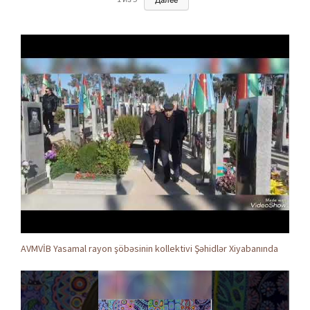
AVMVİB Yasamal rayon şöbəsinin kollektivi Şəhidlər Xiyabanında