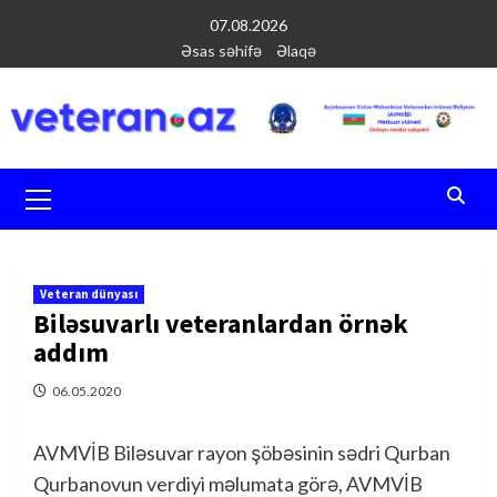
Перейти
07.08.2026
к
Əsas səhifə
Əlaqə
содержимому
Основное
меню
Veteran dünyası
Biləsuvarlı veteranlardan örnək
addım
06.05.2020
AVMVİB Biləsuvar rayon şöbəsinin sədri Qurban
Qurbanovun verdiyi məlumata görə, AVMVİB