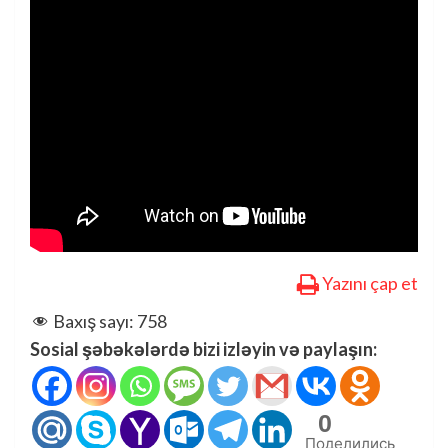
Yazını çap et
Baxış sayı:
758
Sosial şəbəkələrdə bizi izləyin və paylaşın:
0
Поделились