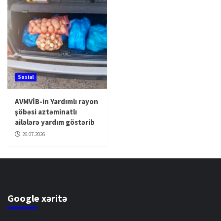
Sosial
AVMVİB-in Yardımlı rayon
şöbəsi aztəminatlı
ailələrə yardım göstərib
26.07.2026
Google xəritə