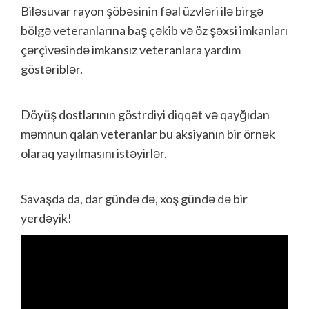
Biləsuvar rayon şöbəsinin fəal üzvləri ilə birgə
bölgə veteranlarına baş çəkib və öz şəxsi imkanları
çərçivəsində imkansız veteranlara yardım
göstəriblər.
Döyüş dostlarının göstrdiyi diqqət və qayğıdan
məmnun qalan veteranlar bu aksiyanın bir örnək
olaraq yayılmasını istəyirlər.
Savaşda da, dar gündə də, xoş gündə də bir
yerdəyik!