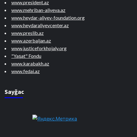
www.president.az
www.mehriban-aliyeva.az
www.heydar-aliyev-foundation.org
www.heydaraliyevcenter.az
www.preslib.az
www.azerbaijan.az
www.justiceforkhojaly.org
"Yaşat" Fondu
www.karabakh.az
www.fedai.az
Sayğac