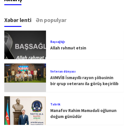
Xəbər lenti
Ən populyar
Başsağlığı
Allah rəhmət etsin
Veteran dünyası
AVMVİB İsmayıllı rayon şöbəsinin
bir qrup veteranı ilə görüş keçirilib
Təbrik
Manafov Rahim Məmədəli oğlunun
doğum günüdür