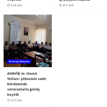
02.08.2026
28.07.2026
Veteran dünyası
AVMVİB-in «Dəmir
Yolları» şöbəsinin sədri
Kürdəmirdə
veteranlarla görüş
keçirib
16.07.2026