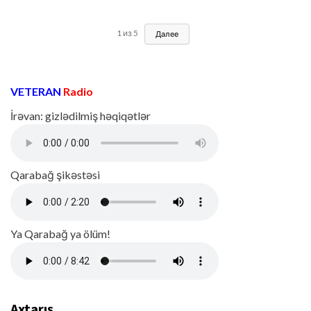
1
из
5
Далее
VETERAN
Radio
İrəvan: gizlədilmiş həqiqətlər
Qarabağ şikəstəsi
Ya Qarabağ ya ölüm!
Axtarış