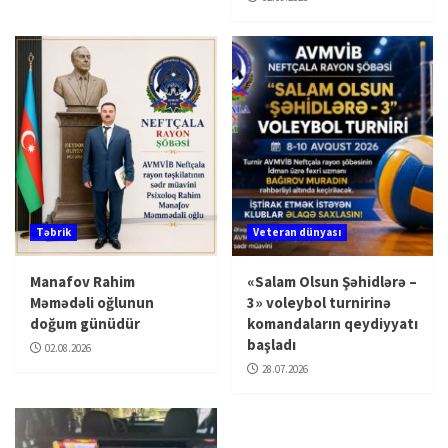
Təbrik
Veteran dünyası
Manafov Rahim
«Salam Olsun Şəhidlərə –
Məmədəli oğlunun
3» voleybol turnirinə
doğum günüdür
komandaların qeydiyyatı
başladı
02.08.2026
28.07.2026