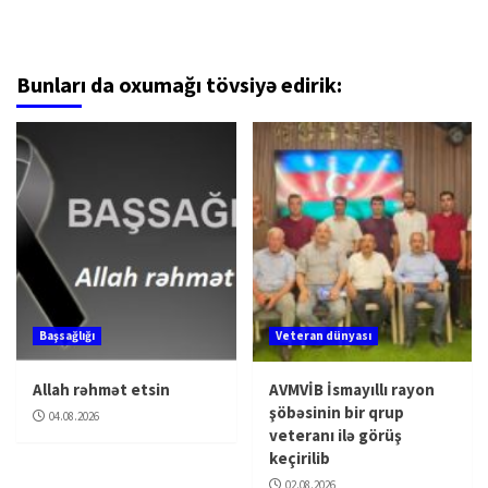
Bunları da oxumağı tövsiyə edirik:
Başsağlığı
Veteran dünyası
Allah rəhmət etsin
AVMVİB İsmayıllı rayon
şöbəsinin bir qrup
04.08.2026
veteranı ilə görüş
keçirilib
02.08.2026