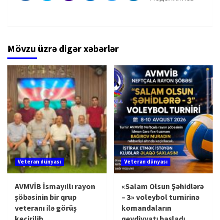
Mövzu üzrə digər xəbərlər
Veteran dünyası
Veteran dünyası
AVMVİB İsmayıllı rayon
«Salam Olsun Şəhidlərə
şöbəsinin bir qrup
– 3» voleybol turnirinə
veteranı ilə görüş
komandaların
keçirilib
qeydiyyatı başladı