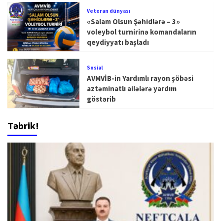
Veteran dünyası
«Salam Olsun Şəhidlərə – 3»
voleybol turnirinə komandaların
qeydiyyatı başladı
Sosial
AVMVİB-in Yardımlı rayon şöbəsi
aztəminatlı ailələrə yardım
göstərib
Təbrik!