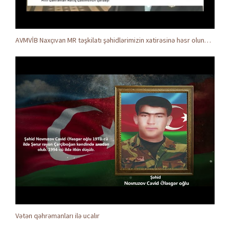
AVMVİB Naxçıvan MR təşkilatı şəhidlərimizin xatirəsinə həsr olunmuş tədbir keçirdi
Vətən qəhrəmanları ilə ucalır