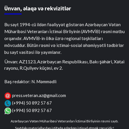
Ünvan, əlaqə və rekvizitlər
Bu sayt 1994-cü ildən fəaliyyət göstərən Azərbaycan Vətən
Müharibəsi Veteranları İctimai Birliyinin (AVMVİB) rəsmi mətbu
orqanıdır. AVMVİB-in ölkə üzrə regional təşkilatları
mövcuddur. Bütün rəsmi və ictimai-sosial əhəmiyyətli tədbirlər
bu sayt vasitəsi ilə yayımlanır.
Ünvan: AZ1123, Azərbaycan Respublikası, Bakı şəhəri, Xətai
rayonu, R.Quliyev küçəsi, ev 2.
Baş redaktor: N. Məmmədli
press.veteran.az@gmail.com
(+994) 50 892 57 67
(+994) 50 892 57 67
Azərbaycan Vətən Müharibəsi Veteranları İctimai Birliyinin rəsmi saytı.
Saytdakı materiallardan istifadə edərkən istinad etmək zəruridir!