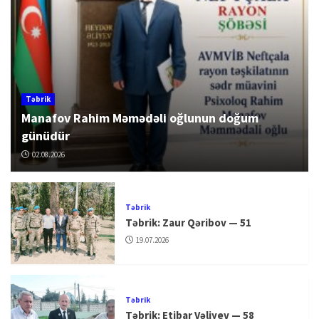
Təbrik
Manafov Rahim Məmədəli oğlunun doğum
günüdür
02.08.2026
Təbrik
Təbrik: Zaur Qəribov — 51
19.07.2026
Təbrik
Təbrik: Etibar Vəliyev — 58