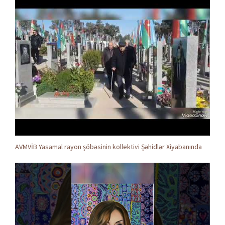
AVMVİB Yasamal rayon şöbəsinin kollektivi Şəhidlər Xiyabanında