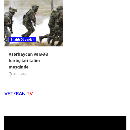
Silahlı Qüvvələr
Azərbaycan və BƏƏ
hərbçiləri təlim
məşqində
31.01.2026
VETERAN
TV