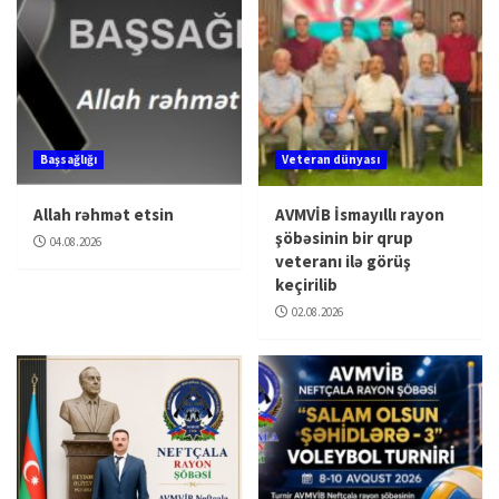
Başsağlığı
Veteran dünyası
Allah rəhmət etsin
AVMVİB İsmayıllı rayon
şöbəsinin bir qrup
04.08.2026
veteranı ilə görüş
keçirilib
02.08.2026