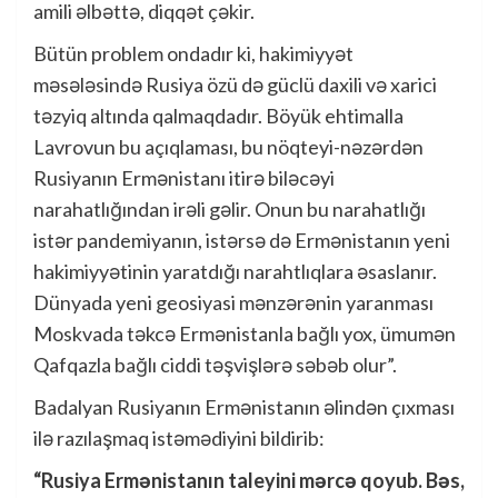
amili əlbəttə, diqqət çəkir.
Bütün problem ondadır ki, hakimiyyət
məsələsində Rusiya özü də güclü daxili və xarici
təzyiq altında qalmaqdadır. Böyük ehtimalla
Lavrovun bu açıqlaması, bu nöqteyi-nəzərdən
Rusiyanın Ermənistanı itirə biləcəyi
narahatlığından irəli gəlir. Onun bu narahatlığı
istər pandemiyanın, istərsə də Ermənistanın yeni
hakimiyyətinin yaratdığı narahtlıqlara əsaslanır.
Dünyada yeni geosiyasi mənzərənin yaranması
Moskvada təkcə Ermənistanla bağlı yox, ümumən
Qafqazla bağlı ciddi təşvişlərə səbəb olur”.
Badalyan Rusiyanın Ermənistanın əlindən çıxması
ilə razılaşmaq istəmədiyini bildirib:
“Rusiya Ermənistanın taleyini mərcə qoyub. Bəs,