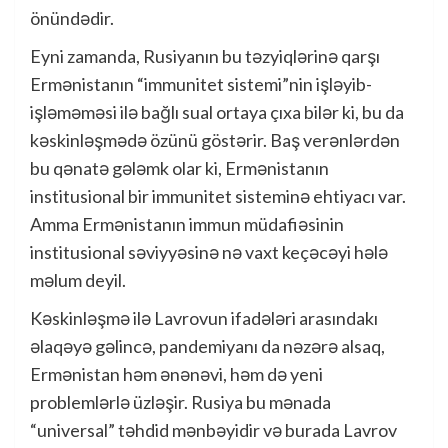
önündədir.
Eyni zamanda, Rusiyanın bu təzyiqlərinə qarşı
Ermənistanın “immunitet sistemi”nin işləyib-
işləməməsi ilə bağlı sual ortaya çıxa bilər ki, bu da
kəskinləşmədə özünü göstərir. Baş verənlərdən
bu qənatə gələmk olar ki, Ermənistanın
institusional bir immunitet sisteminə ehtiyacı var.
Amma Ermənistanın immun müdafiəsinin
institusional səviyyəsinə nə vaxt keçəcəyi hələ
məlum deyil.
Kəskinləşmə ilə Lavrovun ifadələri arasındakı
əlaqəyə gəlincə, pandemiyanı da nəzərə alsaq,
Ermənistan həm ənənəvi, həm də yeni
problemlərlə üzləşir. Rusiya bu mənada
“universal” təhdid mənbəyidir və burada Lavrov