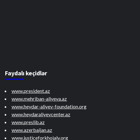
Faydalı keçidlər
www.president.az
www.mehriban-aliyeva.az
www.heydar-aliyev-foundation.org
www.heydaraliyevcenter.az
www.preslib.az
www.azerbaijan.az
www.justiceforkhojaly.org