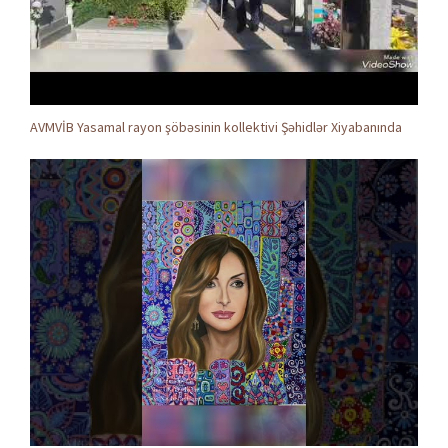
AVMVİB Yasamal rayon şöbəsinin kollektivi Şəhidlər Xiyabanında