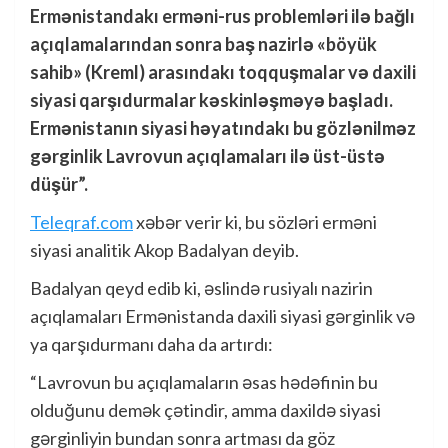
Ermənistandakı erməni-rus problemləri ilə bağlı
açıqlamalarından sonra baş nazirlə «böyük
sahib» (Kreml) arasındakı toqquşmalar və daxili
siyasi qarşıdurmalar kəskinləşməyə başladı.
Ermənistanın siyasi həyatındakı bu gözlənilməz
gərginlik Lavrovun açıqlamaları ilə üst-üstə
düşür”.
Teleqraf.com
xəbər verir ki, bu sözləri erməni
siyasi analitik Akop Badalyan deyib.
Badalyan qeyd edib ki, əslində rusiyalı nazirin
açıqlamaları Ermənistanda daxili siyasi gərginlik və
ya qarşıdurmanı daha da artırdı:
“Lavrovun bu açıqlamaların əsas hədəfinin bu
olduğunu demək çətindir, amma daxildə siyasi
gərginliyin bundan sonra artması da göz