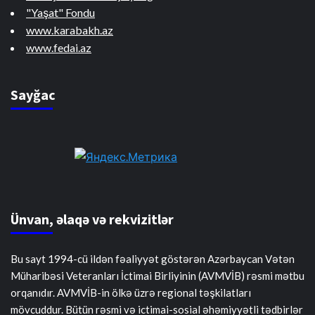
"Yaşat" Fondu
www.karabakh.az
www.fedai.az
Sayğac
Ünvan, əlaqə və rekvizitlər
Bu sayt 1994-cü ildən fəaliyyət göstərən Azərbaycan Vətən
Müharibəsi Veteranları İctimai Birliyinin (AVMVİB) rəsmi mətbu
orqanıdır. AVMVİB-in ölkə üzrə regional təşkilatları
mövcuddur. Bütün rəsmi və ictimai-sosial əhəmiyyətli tədbirlər