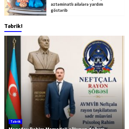
aztəminatlı ailələrə yardım
göstərib
Təbrik!
Təbrik