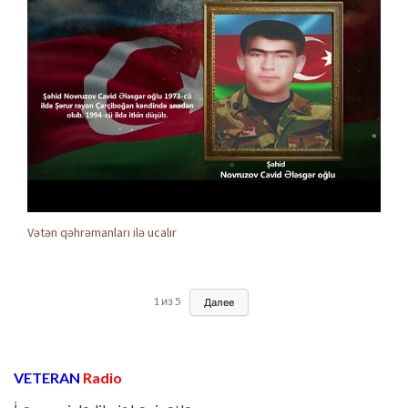
Vətən qəhrəmanları ilə ucalır
1
из
5
Далее
VETERAN
Radio