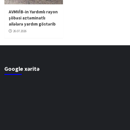
AVMVİB-in Yardımlı rayon
şöbəsi aztəminatlı
ailələrə yardım göstərib
26.07.2026
Google xəritə