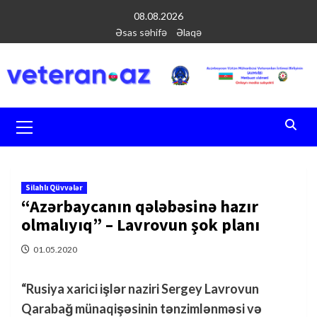
Перейти
08.08.2026
к
Əsas səhifə
Əlaqə
содержимому
Основное
меню
Silahlı Qüvvələr
“Azərbaycanın qələbəsinə hazır
olmalıyıq” – Lavrovun şok planı
01.05.2020
“Rusiya xarici işlər naziri Sergey Lavrovun
Qarabağ münaqişəsinin tənzimlənməsi və