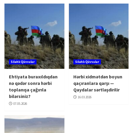
Silahlı Qüvvələr
Silahlı Qüvvələr
Ehtiyata buraxıldıqdan
Hərbi xidmətdən boyun
nə qədər sonra hərbi
qaçıranlara qarşı —
toplanışa çağırıla
Qaydalar sərtləşdirilir
bilərsiniz?
16.03.2026
07.05.2026