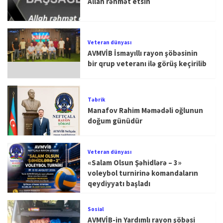
Allah rəhmət etsin
Veteran dünyası
AVMVİB İsmayıllı rayon şöbəsinin
bir qrup veteranı ilə görüş keçirilib
Təbrik
Manafov Rahim Məmədəli oğlunun
doğum günüdür
Veteran dünyası
«Salam Olsun Şəhidlərə – 3»
voleybol turnirinə komandaların
qeydiyyatı başladı
Sosial
AVMVİB-in Yardımlı rayon şöbəsi