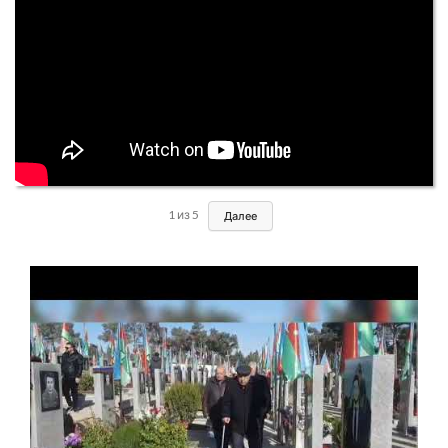
1
из
5
Далее