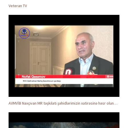
Veteran TV
AVMVİB Naxçıvan MR təşkilatı şəhidlərimizin xatirəsinə həsr olunmuş tədbir keçirdi