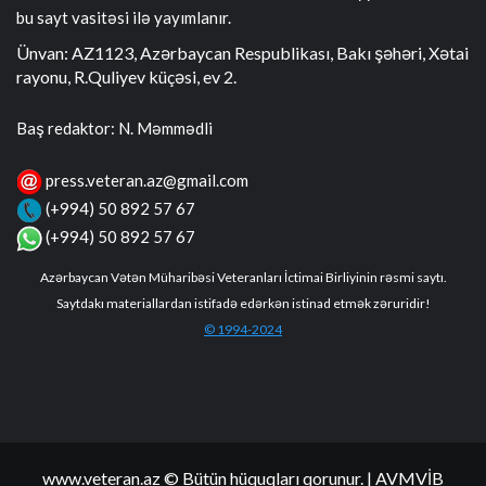
bu sayt vasitəsi ilə yayımlanır.
Ünvan: AZ1123, Azərbaycan Respublikası, Bakı şəhəri, Xətai
rayonu, R.Quliyev küçəsi, ev 2.
Baş redaktor: N. Məmmədli
press.veteran.az@gmail.com
(+994) 50 892 57 67
(+994) 50 892 57 67
Azərbaycan Vətən Müharibəsi Veteranları İctimai Birliyinin rəsmi saytı.
Saytdakı materiallardan istifadə edərkən istinad etmək zəruridir!
© 1994-2024
www.veteran.az © Bütün hüquqları qorunur.
| AVMVİB