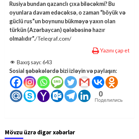
Rusiya bundan qazanclı çıxa biləcəkmi? Bu
oyunlara davam edəcəksə, o zaman “böyük və
güclü rus”un boynunu bükməyə yaxın olan
türkün (Azərbaycan) qələbəsinə hazır
olmalıdır”.
/Teleqraf.com/
Yazını çap et
Baxış sayı:
643
Sosial şəbəkələrdə bizi izləyin və paylaşın:
0
Поделились
Mövzu üzrə digər xəbərlər