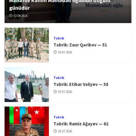
Manafov Rahim Məmədəli oğlunun doğum
günüdür
02.08.2026
Təbrik
Təbrik: Zaur Qəribov — 51
19.07.2026
Təbrik
Təbrik: Etibar Vəliyev — 58
19.07.2026
Təbrik
Təbrik: Ramiz Ağayev — 62
18.07.2026