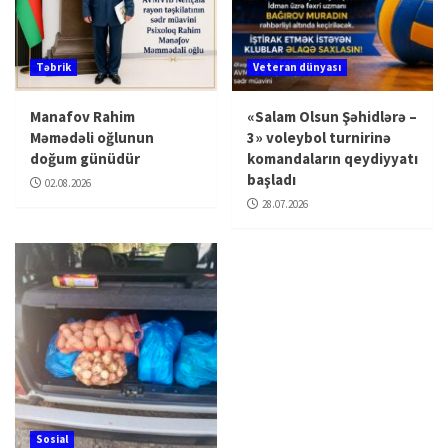
Təbrik
Veteran dünyası
Manafov Rahim
«Salam Olsun Şəhidlərə –
Məmədəli oğlunun
3» voleybol turnirinə
doğum günüdür
komandaların qeydiyyatı
başladı
02.08.2026
28.07.2026
Sosial