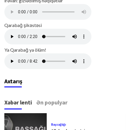
İrəvan: gizlədilmiş həqiqətlər
Qarabağ şikəstəsi
Ya Qarabağ ya ölüm!
Axtarış
Xəbər lenti
Ən populyar
Başsağlığı