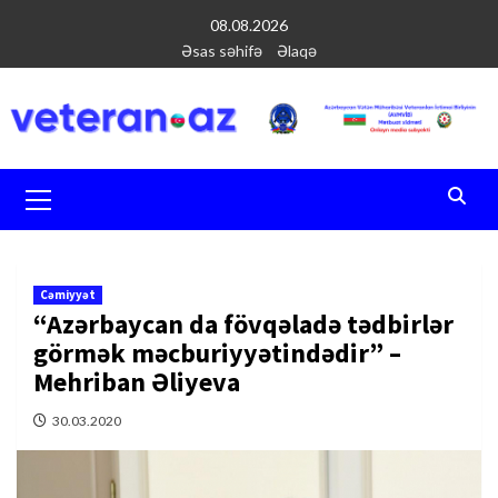
Перейти
08.08.2026
к
Əsas səhifə
Əlaqə
содержимому
Основное
меню
Cəmiyyət
“Azərbaycan da fövqəladə tədbirlər
görmək məcburiyyətindədir” –
Mehriban Əliyeva
30.03.2020