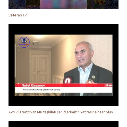
Veteran TV
AVMVİB Naxçıvan MR təşkilatı şəhidlərimizin xatirəsinə həsr olunmuş tədbir keçirdi