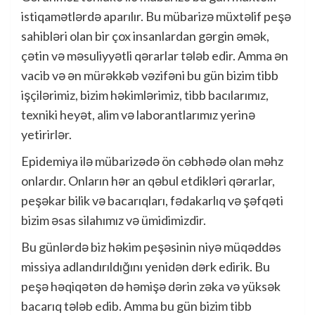
istiqamətlərdə aparılır. Bu mübarizə müxtəlif peşə
sahibləri olan bir çox insanlardan gərgin əmək,
çətin və məsuliyyətli qərarlar tələb edir. Amma ən
vacib və ən mürəkkəb vəzifəni bu gün bizim tibb
işçilərimiz, bizim həkimlərimiz, tibb bacılarımız,
texniki heyət, alim və laborantlarımız yerinə
yetirirlər.
Epidemiya ilə mübarizədə ön cəbhədə olan məhz
onlardır. Onların hər an qəbul etdikləri qərarlar,
peşəkar bilik və bacarıqları, fədakarlıq və şəfqəti
bizim əsas silahımız və ümidimizdir.
Bu günlərdə biz həkim peşəsinin niyə müqəddəs
missiya adlandırıldığını yenidən dərk edirik. Bu
peşə həqiqətən də həmişə dərin zəka və yüksək
bacarıq tələb edib. Amma bu gün bizim tibb