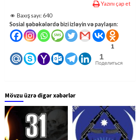
Yazını çap et
Baxış sayı:
640
Sosial şəbəkələrdə bizi izləyin və paylaşın:
1
1
Поделиться
Mövzu üzrə digər xəbərlər