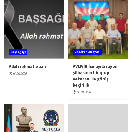
Başsağlığı
Veteran dünyası
Allah rəhmət etsin
AVMVİB İsmayıllı rayon
şöbəsinin bir qrup
04.08.2026
veteranı ilə görüş
keçirilib
02.08.2026