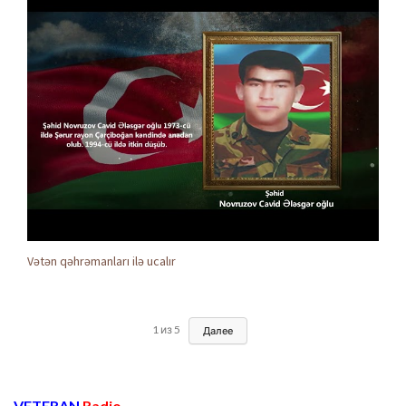
Vətən qəhrəmanları ilə ucalır
1
из
5
Далее
VETERAN
Radio