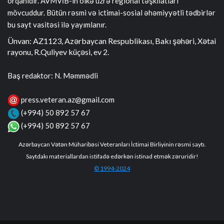
orqanıdır. AVMVİB-in ölkə üzrə regional təşkilatları
mövcuddur. Bütün rəsmi və ictimai-sosial əhəmiyyətli tədbirlər
bu sayt vasitəsi ilə yayımlanır.
Ünvan: AZ1123, Azərbaycan Respublikası, Bakı şəhəri, Xətai
rayonu, R.Quliyev küçəsi, ev 2.
Baş redaktor: N. Məmmədli
press.veteran.az@gmail.com
(+994) 50 892 57 67
(+994) 50 892 57 67
Azərbaycan Vətən Müharibəsi Veteranları İctimai Birliyinin rəsmi saytı.
Saytdakı materiallardan istifadə edərkən istinad etmək zəruridir!
© 1994-2024