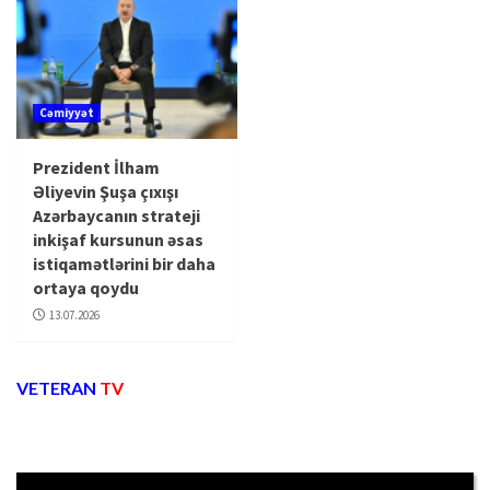
Cəmiyyət
Prezident İlham
Əliyevin Şuşa çıxışı
Azərbaycanın strateji
inkişaf kursunun əsas
istiqamətlərini bir daha
ortaya qoydu
13.07.2026
VETERAN
TV