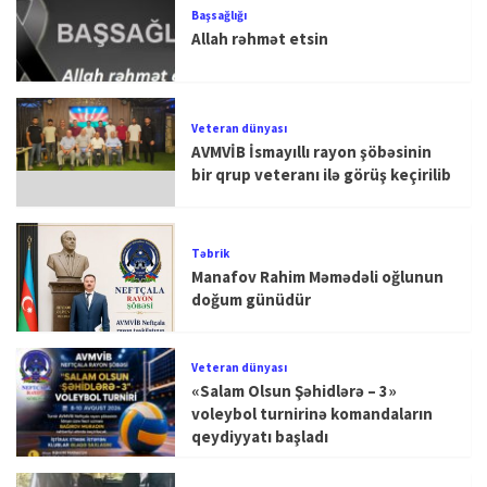
Başsağlığı
Allah rəhmət etsin
Veteran dünyası
AVMVİB İsmayıllı rayon şöbəsinin
bir qrup veteranı ilə görüş keçirilib
Təbrik
Manafov Rahim Məmədəli oğlunun
doğum günüdür
Veteran dünyası
«Salam Olsun Şəhidlərə – 3»
voleybol turnirinə komandaların
qeydiyyatı başladı