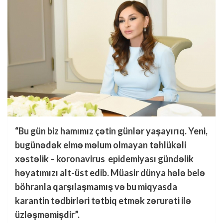
“Bu gün biz hamımız çətin günlər yaşayırıq. Yeni,
bugünədək elmə məlum olmayan təhlükəli
xəstəlik – koronavirus epidemiyası gündəlik
həyatımızı alt-üst edib. Müasir dünya hələ belə
böhranla qarşılaşmamış və bu miqyasda
karantin tədbirləri tətbiq etmək zərurəti ilə
üzləşməmişdir”.