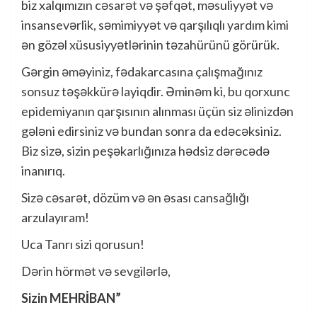
biz xalqımızın cəsarət və şəfqət, məsuliyyət və
insansevərlik, səmimiyyət və qarşılıqlı yardım kimi
ən gözəl xüsusiyyətlərinin təzahürünü görürük.
Gərgin əməyiniz, fədakarcasına çalışmağınız
sonsuz təşəkkürə layiqdir. Əminəm ki, bu qorxunc
epidemiyanın qarşısının alınması üçün siz əlinizdən
gələni edirsiniz və bundan sonra da edəcəksiniz.
Biz sizə, sizin peşəkarlığınıza hədsiz dərəcədə
inanırıq.
Sizə cəsarət, dözüm və ən əsası cansağlığı
arzulayıram!
Uca Tanrı sizi qorusun!
Dərin hörmət və sevgilərlə,
Sizin MEHRİBAN”