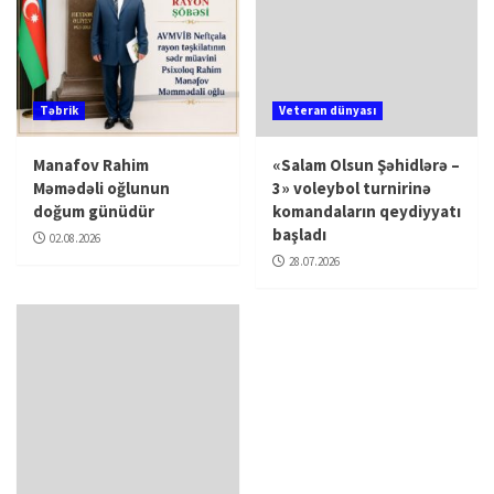
Təbrik
Veteran dünyası
Manafov Rahim
«Salam Olsun Şəhidlərə –
Məmədəli oğlunun
3» voleybol turnirinə
doğum günüdür
komandaların qeydiyyatı
başladı
02.08.2026
28.07.2026