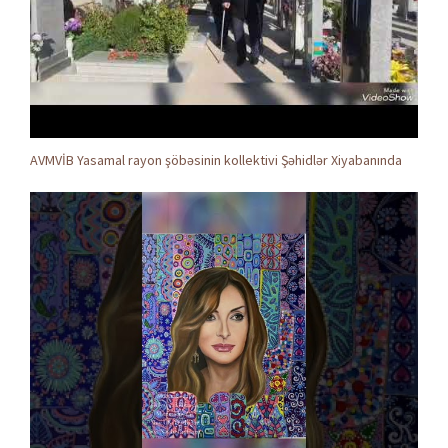
AVMVİB Yasamal rayon şöbəsinin kollektivi Şəhidlər Xiyabanında