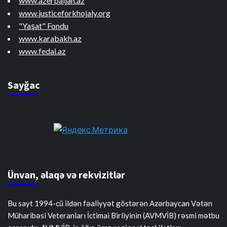
www.azerbaijan.az
www.justiceforkhojaly.org
"Yaşat" Fondu
www.karabakh.az
www.fedai.az
Sayğac
Ünvan, əlaqə və rekvizitlər
Bu sayt 1994-cü ildən fəaliyyət göstərən Azərbaycan Vətən
Müharibəsi Veteranları İctimai Birliyinin (AVMVİB) rəsmi mətbu