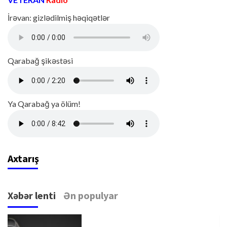
İrəvan: gizlədilmiş həqiqətlər
Qarabağ şikəstəsi
Ya Qarabağ ya ölüm!
Axtarış
Xəbər lenti
Ən populyar