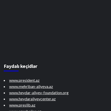
Faydalı keçidlər
www.president.az
www.mehriban-aliyeva.az
www.heydar-aliyev-foundation.org
www.heydaraliyevcenter.az
www.preslib.az