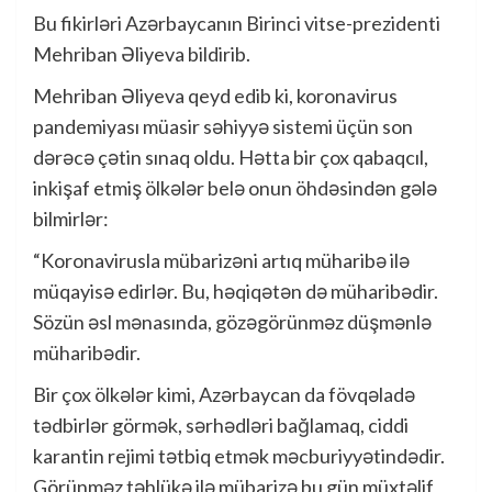
Bu fikirləri Azərbaycanın Birinci vitse-prezidenti
Mehriban Əliyeva bildirib.
Mehriban Əliyeva qeyd edib ki, koronavirus
pandemiyası müasir səhiyyə sistemi üçün son
dərəcə çətin sınaq oldu. Hətta bir çox qabaqcıl,
inkişaf etmiş ölkələr belə onun öhdəsindən gələ
bilmirlər:
“Koronavirusla mübarizəni artıq müharibə ilə
müqayisə edirlər. Bu, həqiqətən də müharibədir.
Sözün əsl mənasında, gözəgörünməz düşmənlə
müharibədir.
Bir çox ölkələr kimi, Azərbaycan da fövqəladə
tədbirlər görmək, sərhədləri bağlamaq, ciddi
karantin rejimi tətbiq etmək məcburiyyətindədir.
Görünməz təhlükə ilə mübarizə bu gün müxtəlif