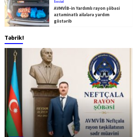
Sosial
AVMVİB-in Yardımlı rayon şöbəsi
aztəminatlı ailələrə yardım
göstərib
Təbrik!