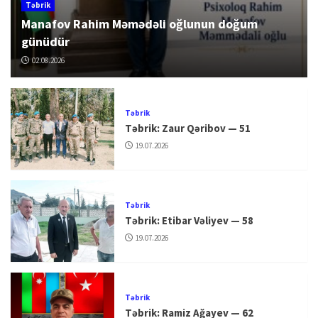
Təbrik
Manafov Rahim Məmədəli oğlunun doğum
günüdür
02.08.2026
Təbrik
Təbrik: Zaur Qəribov — 51
19.07.2026
Təbrik
Təbrik: Etibar Vəliyev — 58
19.07.2026
Təbrik
Təbrik: Ramiz Ağayev — 62