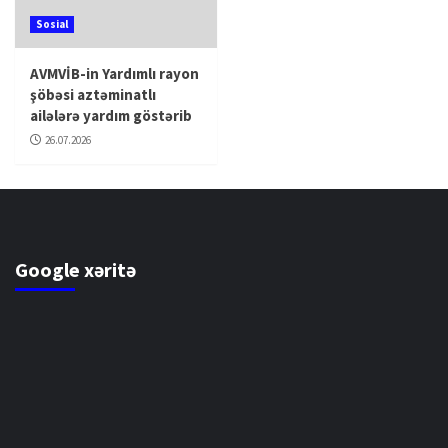
Sosial
AVMVİB-in Yardımlı rayon
şöbəsi aztəminatlı
ailələrə yardım göstərib
26.07.2026
Google xəritə