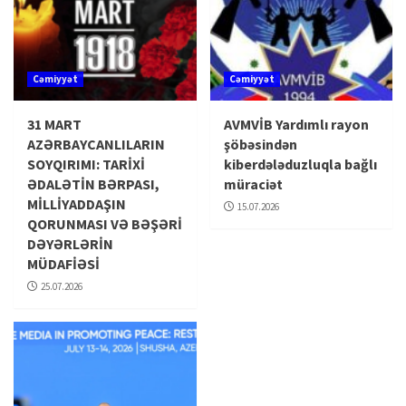
Cəmiyyət
Cəmiyyət
31 MART
AVMVİB Yardımlı rayon
AZƏRBAYCANLILARIN
şöbəsindən
SOYQIRIMI: TARİXİ
kiberdələduzluqla bağlı
ƏDALƏTİN BƏRPASI,
müraciət
MİLLİYADDAŞIN
15.07.2026
QORUNMASI VƏ BƏŞƏRİ
DƏYƏRLƏRİN
MÜDAFİƏSİ
25.07.2026