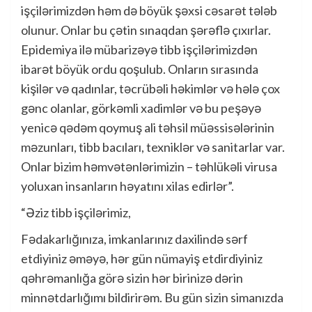
işçilərimizdən həm də böyük şəxsi cəsarət tələb
olunur. Onlar bu çətin sınaqdan şərəflə çıxırlar.
Epidemiya ilə mübarizəyə tibb işçilərimizdən
ibarət böyük ordu qoşulub. Onların sırasında
kişilər və qadınlar, təcrübəli həkimlər və hələ çox
gənc olanlar, görkəmli xadimlər və bu peşəyə
yenicə qədəm qoymuş ali təhsil müəssisələrinin
məzunları, tibb bacıları, texniklər və sanitarlar var.
Onlar bizim həmvətənlərimizin – təhlükəli virusa
yoluxan insanların həyatını xilas edirlər”.
“Əziz tibb işçilərimiz,
Fədakarlığınıza, imkanlarınız daxilində sərf
etdiyiniz əməyə, hər gün nümayiş etdirdiyiniz
qəhrəmanlığa görə sizin hər birinizə dərin
minnətdarlığımı bildirirəm. Bu gün sizin simanızda