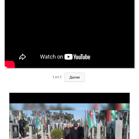
1
из
5
Далее