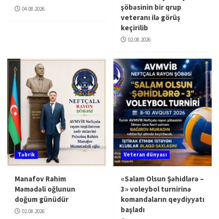
şöbəsinin bir qrup
04.08.2026
veteranı ilə görüş
keçirilib
02.08.2026
Təbrik
Veteran dünyası
Manafov Rahim
«Salam Olsun Şəhidlərə –
Məmədəli oğlunun
3» voleybol turnirinə
doğum günüdür
komandaların qeydiyyatı
başladı
02.08.2026