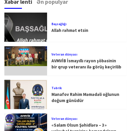
Xəbər lenti
Ən populyar
Başsağlığı
Allah rəhmət etsin
Veteran dünyası
AVMVİB İsmayıllı rayon şöbəsinin
bir qrup veteranı ilə görüş keçirilib
Təbrik
Manafov Rahim Məmədəli oğlunun
doğum günüdür
Veteran dünyası
«Salam Olsun Şəhidlərə – 3»