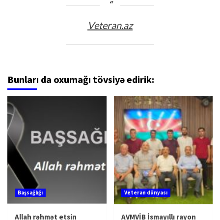
Veteran.az
Bunları da oxumağı tövsiyə edirik:
Başsağlığı
Veteran dünyası
Allah rəhmət etsin
AVMVİB İsmayıllı rayon