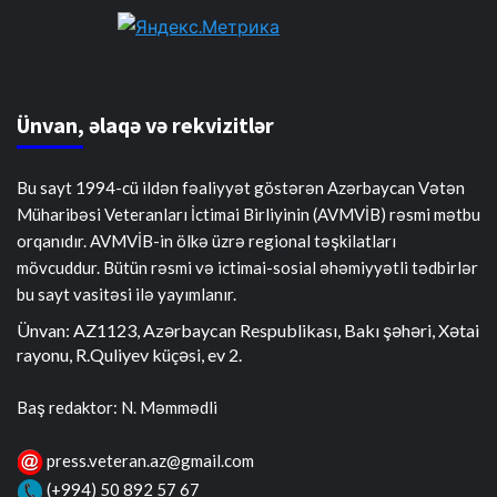
Ünvan, əlaqə və rekvizitlər
Bu sayt 1994-cü ildən fəaliyyət göstərən Azərbaycan Vətən
Müharibəsi Veteranları İctimai Birliyinin (AVMVİB) rəsmi mətbu
orqanıdır. AVMVİB-in ölkə üzrə regional təşkilatları
mövcuddur. Bütün rəsmi və ictimai-sosial əhəmiyyətli tədbirlər
bu sayt vasitəsi ilə yayımlanır.
Ünvan: AZ1123, Azərbaycan Respublikası, Bakı şəhəri, Xətai
rayonu, R.Quliyev küçəsi, ev 2.
Baş redaktor: N. Məmmədli
press.veteran.az@gmail.com
(+994) 50 892 57 67