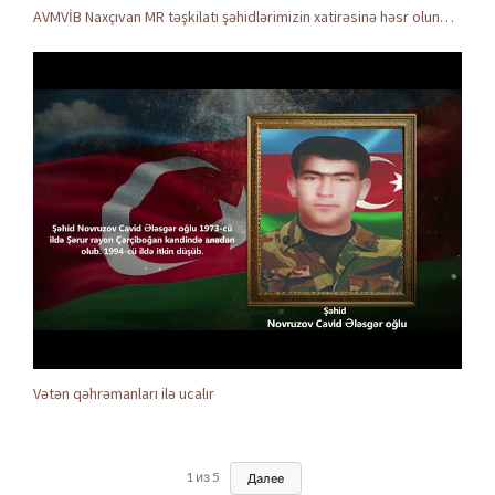
AVMVİB Naxçıvan MR təşkilatı şəhidlərimizin xatirəsinə həsr olunmuş tədbir keçirdi
Vətən qəhrəmanları ilə ucalır
1
из
5
Далее