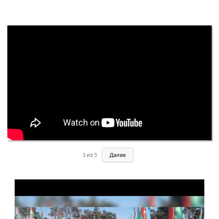
1
из
5
Далее