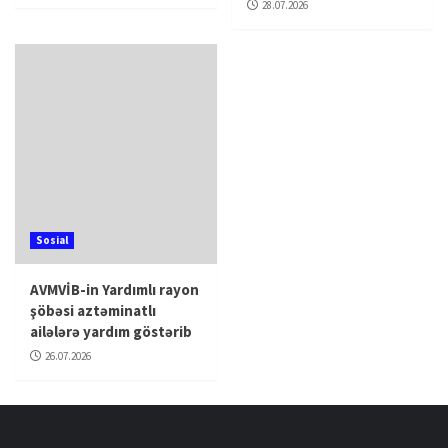
28.07.2026
Sosial
AVMVİB-in Yardımlı rayon
şöbəsi aztəminatlı
ailələrə yardım göstərib
26.07.2026