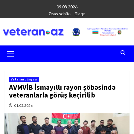
Перейти
09.08.2026
к
Əsas səhifə
Əlaqə
содержимому
Основное
меню
Veteran dünyası
AVMVİB İsmayıllı rayon şöbəsində
veteranlarla görüş keçirilib
01.05.2026