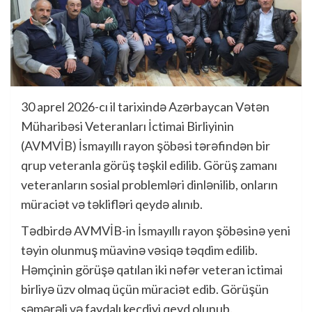
30 aprel 2026-cı il tarixində Azərbaycan Vətən
Müharibəsi Veteranları İctimai Birliyinin
(AVMVİB) İsmayıllı rayon şöbəsi tərəfindən bir
qrup veteranla görüş təşkil edilib. Görüş zamanı
veteranların sosial problemləri dinlənilib, onların
müraciət və təklifləri qeydə alınıb.
Tədbirdə AVMVİB-in İsmayıllı rayon şöbəsinə yeni
təyin olunmuş müavinə vəsiqə təqdim edilib.
Həmçinin görüşə qatılan iki nəfər veteran ictimai
birliyə üzv olmaq üçün müraciət edib. Görüşün
səmərəli və faydalı keçdiyi qeyd olunub.