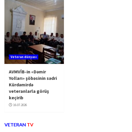
Veteran dünyası
AVMVİB-in «Dəmir
Yolları» şöbəsinin sədri
Kürdəmirdə
veteranlarla görüş
keçirib
16.07.2026
VETERAN
TV