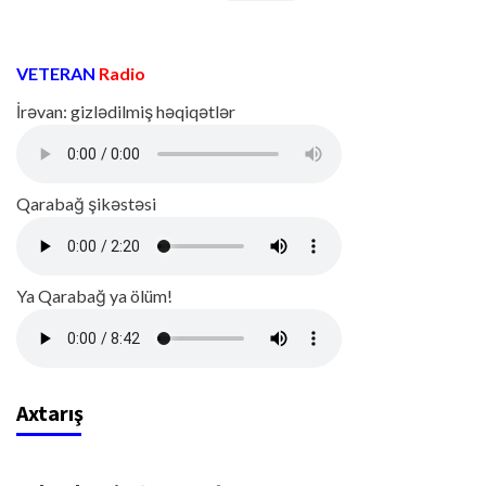
VETERAN
Radio
İrəvan: gizlədilmiş həqiqətlər
Qarabağ şikəstəsi
Ya Qarabağ ya ölüm!
Axtarış