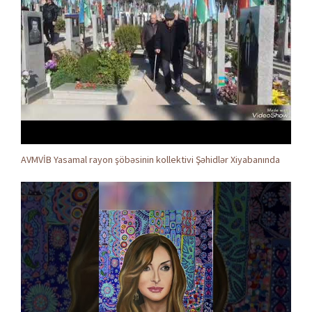
AVMVİB Yasamal rayon şöbəsinin kollektivi Şəhidlər Xiyabanında