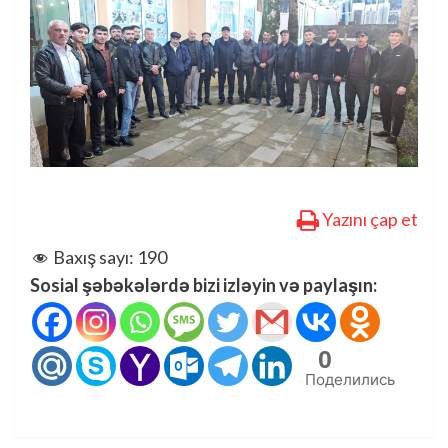
Yazını çap et
Baxış sayı:
190
Sosial şəbəkələrdə bizi izləyin və paylaşın:
0
Поделились