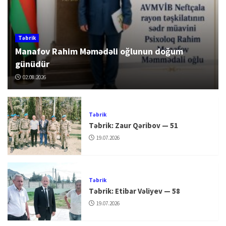
Təbrik
Manafov Rahim Məmədəli oğlunun doğum
günüdür
02.08.2026
Təbrik
Təbrik: Zaur Qəribov — 51
19.07.2026
Təbrik
Təbrik: Etibar Vəliyev — 58
19.07.2026