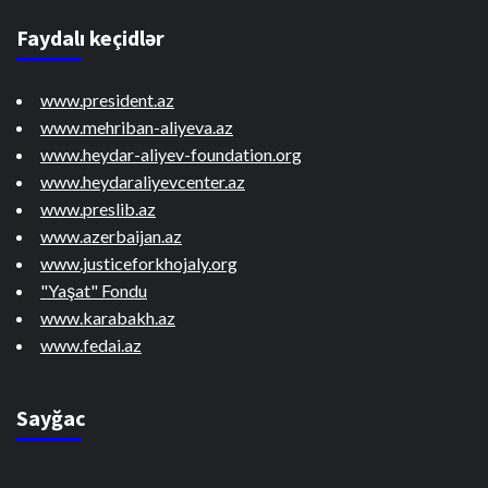
Faydalı keçidlər
www.president.az
www.mehriban-aliyeva.az
www.heydar-aliyev-foundation.org
www.heydaraliyevcenter.az
www.preslib.az
www.azerbaijan.az
www.justiceforkhojaly.org
"Yaşat" Fondu
www.karabakh.az
www.fedai.az
Sayğac