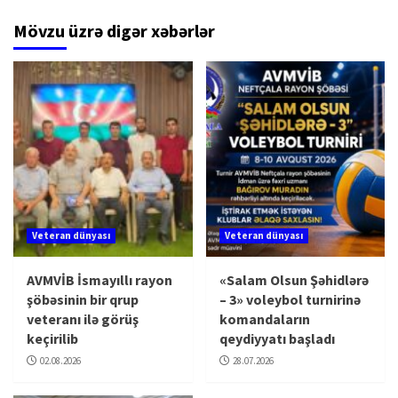
Mövzu üzrə digər xəbərlər
Veteran dünyası
Veteran dünyası
AVMVİB İsmayıllı rayon
«Salam Olsun Şəhidlərə
şöbəsinin bir qrup
– 3» voleybol turnirinə
veteranı ilə görüş
komandaların
keçirilib
qeydiyyatı başladı
02.08.2026
28.07.2026