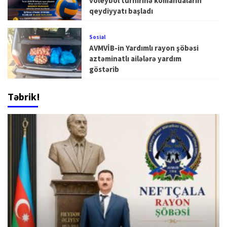
voleybol turnirinə komandaların
qeydiyyatı başladı
Sosial
AVMVİB-in Yardımlı rayon şöbəsi
aztəminatlı ailələrə yardım
göstərib
Təbrik!