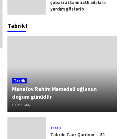
şöbəsi aztəminatlı ailələrə
yardım göstərib
Təbrik!
Təbrik
Manafov Rahim Məmədəli oğlunun
doğum günüdür
02.08.2026
Təbrik
Təbrik: Zaur Qəribov — 51