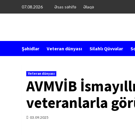
Перейти
07.08.2026
Əsas səhifə
Əlaqə
к
содержимому
Şəhidlər
Veteran dünyası
Silahlı Qüvvələr
So
Veteran dünyası
AVMVİB İsmayıll
veteranlarla gör
03.09.2025