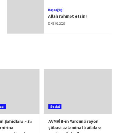
Başsağlığı
Allah rəhmət etsin!
08.06.2026
ası
Sosial
n Şəhidlərə – 3»
AVMVİB-in Yardımlı rayon
rnirinə
şöbəsi aztəminatlı ailələrə