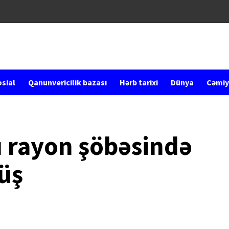
sial
Qanunvericilik bazası
Hərb tarixi
Dünya
Cəmiy
ı rayon şöbəsində
üş