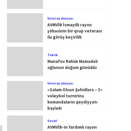
Veteran dünyası
AVMVİB İsmayıllı rayon
şöbəsinin bir qrup veteranı
ilə görüş keçirilib
Təbrik
Manafov Rahim Məmədəli
oğlunun doğum günüdür
Veteran dünyası
«Salam Olsun Şəhidlərə – 3»
voleybol turnirinə
komandaların qeydiyyatı
başladı
Sosial
AVMVİB-in Yardımlı rayon