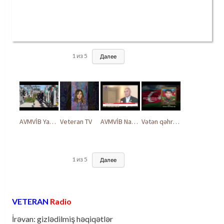
1
из
5
Далее
AVMVİB Yasamal rayon şöbəsinin kollektivi Şəhidlər Xiyabanında
Veteran TV
AVMVİB Naxçıvan MR təşkilatı şəhidlərimizin xatirəsinə həsr olunmuş tədbir keçirdi
Vətən qəhrəmanları ilə ucalır
1
из
5
Далее
VETERAN
Radio
İrəvan: gizlədilmiş həqiqətlər