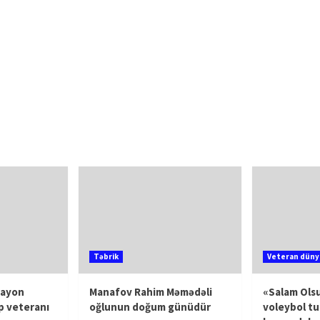
Təbrik
Veteran düny
rayon
Manafov Rahim Məmədəli
«Salam Olsu
p veteranı
oğlunun doğum günüdür
voleybol tu