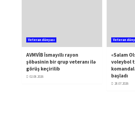
Veteran dünyası
Veteran düny
AVMVİB İsmayıllı rayon
«Salam Ol
şöbəsinin bir qrup veteranı ilə
voleybol t
görüş keçirilib
komandala
başladı
02.08.2026
28.07.2026