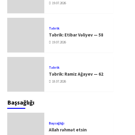
19.07.2026
Təbrik
Təbrik: Etibar Vəliyev — 58
19.07.2026
Təbrik
Təbrik: Ramiz Ağayev — 62
18.07.2026
Başsağlığı
Başsağlığı
Allah rəhmət etsin