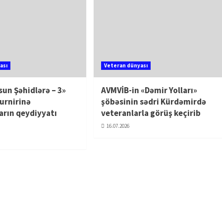
ası
Veteran dünyası
sun Şəhidlərə – 3»
AVMVİB-in «Dəmir Yolları»
urnirinə
şöbəsinin sədri Kürdəmirdə
rın qeydiyyatı
veteranlarla görüş keçirib
16.07.2026