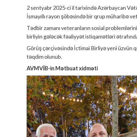
2 sentyabr 2025-ci il tarixində Azərbaycan Vət
İsmayıllı rayon şöbəsində bir qrup müharibə vet
Tədbir zamanı veteranların sosial problemlərini
birliyin gələcək fəaliyyət istiqamətləri ətrafınd
Görüş çərçivəsində İctimai Birliyə yeni üzvün q
təqdim olunub.
AVMVİB-in Mətbuat xidməti