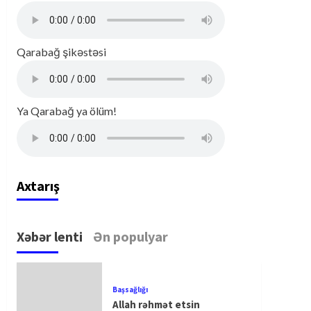
Qarabağ şikəstəsi
Ya Qarabağ ya ölüm!
Axtarış
Xəbər lenti
Ən populyar
Başsağlığı
Allah rəhmət etsin