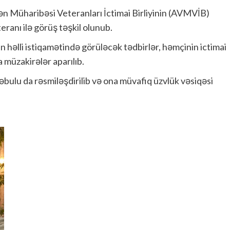
ən Müharibəsi Veteranları İctimai Birliyinin (AVMVİB)
eranı ilə görüş təşkil olunub.
n həlli istiqamətində görüləcək tədbirlər, həmçinin ictimai
a müzakirələr aparılıb.
əbulu da rəsmiləşdirilib və ona müvafiq üzvlük vəsiqəsi