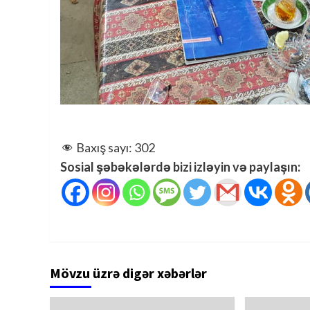
Baxış sayı:
302
Sosial şəbəkələrdə bizi izləyin və paylaşın:
Mövzu üzrə digər xəbərlər