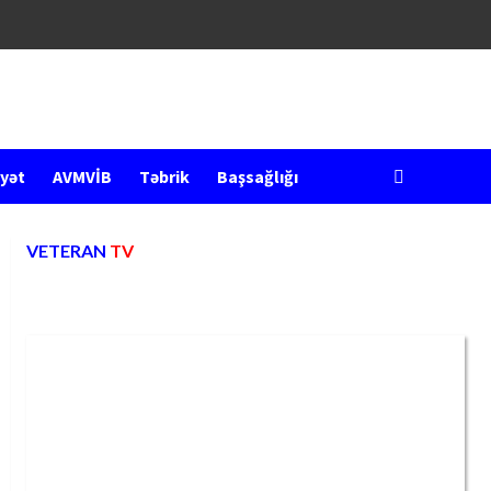
yət
AVMVİB
Təbrik
Başsağlığı
VETERAN
TV