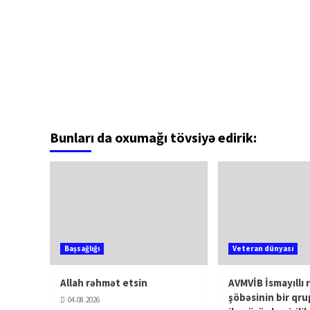
Bunları da oxumağı tövsiyə edirik:
Başsağlığı
Veteran dünyası
Allah rəhmət etsin
AVMVİB İsmayıllı 
şöbəsinin bir qru
04.08.2026