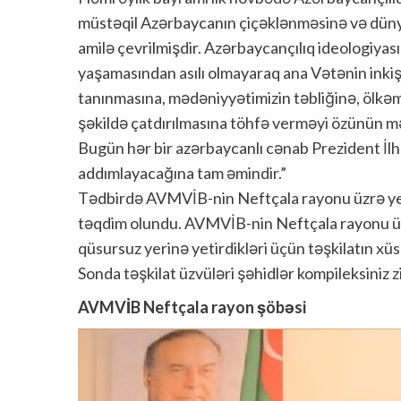
müstəqil Azərbaycanın çiçəklənməsinə və dünya
amilə çevrilmişdir. Azərbaycançılıq ideologiyas
yaşamasından asılı olmayaraq ana Vətənin inkişa
tanınmasına, mədəniyyətimizin təbliğinə, ölkəm
şəkildə çatdırılmasına töhfə verməyi özünün mə
Bugün hər bir azərbaycanlı cənab Prezident İlha
addımlayacağına tam əmindir.”
Tədbirdə AVMVİB-nin Neftçala rayonu üzrə yeni 
təqdim olundu. AVMVİB-nin Neftçala rayonu üzvü
qüsursuz yerinə yetirdikləri üçün təşkilatın xüsus
Sonda təşkilat üzvüləri şəhidlər kompileksiniz zi
AVMVİB Neftçala rayon şöbəsi