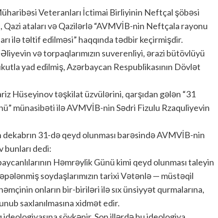
haribəsi Veteranları İctimai Birliyinin Neftçal şöbəsi
Qazi ataları və Qazilərlə “AVMVİB-nin Neftçala rayonu
rı ilə təltif edilməsi” haqqında tədbir keçirmişdir.
Əliyevin və torpaqlarımızın suverenliyi, ərazi bütövlüyü
sükutla yad edilmiş, Azərbaycan Respublikasının Dövlət
z Hüseyinov təşkilat üzvülərini, qarşıdan gələn “31
nü” münasibəti ilə AVMVİB-nin Sədri Fizulu Rzaquliyevin
n dekabrın 31-də qeyd olunması barəsində AVMVİB-nin
 bunları dedi:
aycanlılarının Həmrəylik Günü kimi qeyd olunması taleyin
əpələnmiş soydaşlarımızın tarixi Vətənlə — müstəqil
inin onların bir-biriləri ilə sıx ünsiyyət qurmalarına,
runub saxlanılmasına xidmət edir.
ideologiyasına söykənir. Son illərdə bu ideologiya