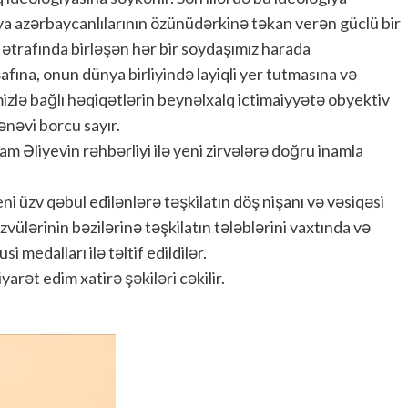
 azərbaycanlılarının özünüdərkinə təkan verən güclü bir
ı ətrafında birləşən hər bir soydaşımız harada
fına, onun dünya birliyində layiqli yer tutmasına və
izlə bağlı həqiqətlərin beynəlxalq ictimaiyyətə obyektiv
nəvi borcu sayır.
m Əliyevin rəhbərliyi ilə yeni zirvələrə doğru inamla
üzv qəbul edilənlərə təşkilatın döş nişanı və vəsiqəsi
lərinin bəzilərinə təşkilatın tələblərini vaxtında və
i medalları ilə təltif edildilər.
yarət edim xatirə şəkiləri cəkilir.