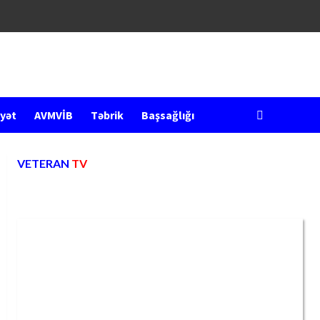
yət
AVMVİB
Təbrik
Başsağlığı
VETERAN
TV