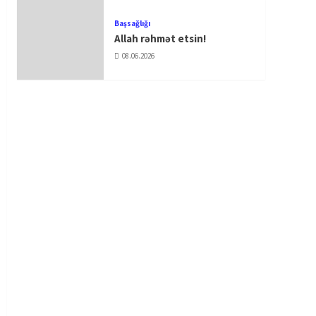
Başsağlığı
Allah rəhmət etsin!
08.06.2026