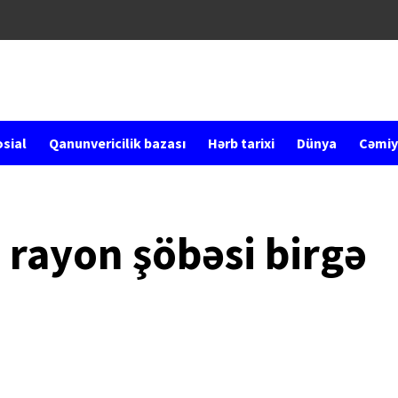
sial
Qanunvericilik bazası
Hərb tarixi
Dünya
Cəmiy
 rayon şöbəsi birgə