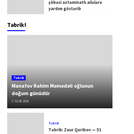
şöbəsi aztəminatlı ailələrə
yardım göstərib
Təbrik!
Təbrik
Manafov Rahim Məmədəli oğlunun
doğum günüdür
02.08.2026
Təbrik
Təbrik: Zaur Qəribov — 51