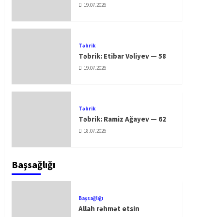
19.07.2026
Təbrik
Təbrik: Etibar Vəliyev — 58
19.07.2026
Təbrik
Təbrik: Ramiz Ağayev — 62
18.07.2026
Başsağlığı
Başsağlığı
Allah rəhmət etsin