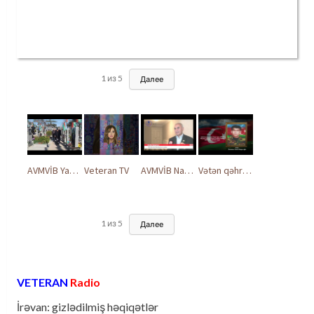
1
из
5
Далее
AVMVİB Yasamal rayon şöbəsinin kollektivi Şəhidlər Xiyabanında
Veteran TV
AVMVİB Naxçıvan MR təşkilatı şəhidlərimizin xatirəsinə həsr olunmuş tədbir keçirdi
Vətən qəhrəmanları ilə ucalır
1
из
5
Далее
VETERAN
Radio
İrəvan: gizlədilmiş həqiqətlər