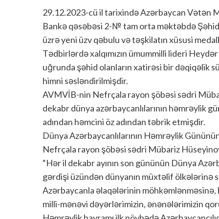
29.12.2023-cü il tarixində Azərbaycan Vətən Mü
Bankə qəsəbəsi 2-№ tam orta məktəbdə Şəhid, 
üzrə yeni üzv qəbulu və təşkilatın xüsusi medalla
Tədbirlərdə xalqımızın ümummilli lideri Heydər 
uğrunda şəhid olanların xatirəsi bir dəqiqəlik 
himni səsləndirilmişdir.
AVMVİB-nin Nefrçala rayon şöbəsi sədri Mübari
dekabr dünya azərbaycanlılarının həmrəylik gü
adından həmcini öz adından təbrik etmişdir.
Dünya Azərbaycanlılarının Həmrəylik Gününü
Nefrçala rayon şöbəsi sədri Mübariz Hüseyinov
“Hər il dekabr ayının son gününün Dünya Azərb
gərdişi üzündən dünyanın müxtəlif ölkələrinə s
Azərbaycanla əlaqələrinin möhkəmlənməsinə, həmç
milli-mənəvi dəyərlərimizin, ənənələrimizin qo
Həmrəylik bayramı ilk növbədə Azərbaycançılıq 