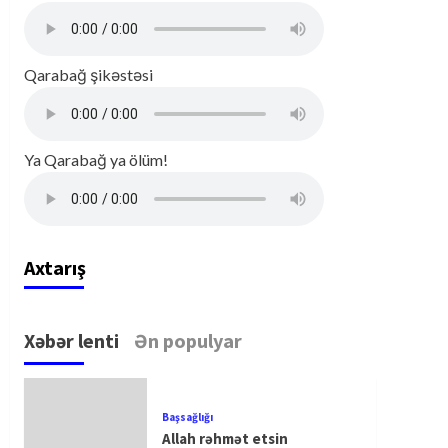
Qarabağ şikəstəsi
Ya Qarabağ ya ölüm!
Axtarış
Xəbər lenti
Ən populyar
Başsağlığı
Allah rəhmət etsin