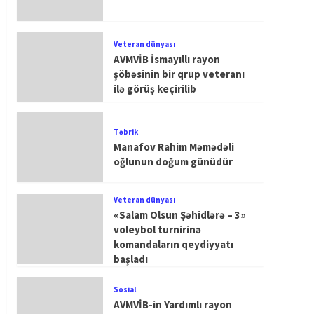
Veteran dünyası
AVMVİB İsmayıllı rayon
şöbəsinin bir qrup veteranı
ilə görüş keçirilib
Təbrik
Manafov Rahim Məmədəli
oğlunun doğum günüdür
Veteran dünyası
«Salam Olsun Şəhidlərə – 3»
voleybol turnirinə
komandaların qeydiyyatı
başladı
Sosial
AVMVİB-in Yardımlı rayon