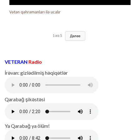
Vətən qəhrəmanları ilə ucalır
1
из
5
Далее
VETERAN
Radio
İrəvan: gizlədilmiş həqiqətlər
Qarabağ şikəstəsi
Ya Qarabağ ya ölüm!