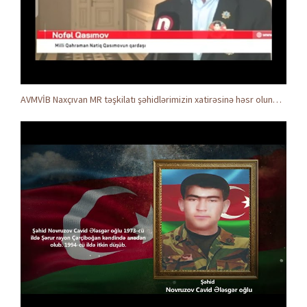
AVMVİB Naxçıvan MR təşkilatı şəhidlərimizin xatirəsinə həsr olunmuş tədbir keçirdi