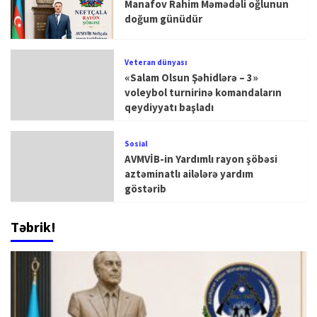
Manafov Rahim Məmədəli oğlunun
doğum günüdür
Veteran dünyası
«Salam Olsun Şəhidlərə – 3»
voleybol turnirinə komandaların
qeydiyyatı başladı
Sosial
AVMVİB-in Yardımlı rayon şöbəsi
aztəminatlı ailələrə yardım
göstərib
Təbrik!