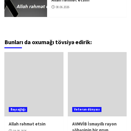
08.06.2026
Bunları da oxumağı tövsiyə edirik:
Başsağlığı
Veteran dünyası
Allah rəhmət etsin
AVMVİB İsmayıllı rayon
şöbəsinin bir qrup