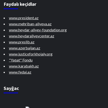
Faydalı keçidlər
www.president.az
www.mehriban-aliyeva.az
www.heydar-aliyev-foundation.org
www.heydaraliyevcenter.az
www.preslib.az
www.azerbaijan.az
www.justiceforkhojaly.org
"Yaşat" Fondu
www.karabakh.az
www.fedai.az
Sayğac