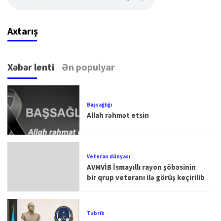
Axtarış
Xəbər lenti
Ən populyar
Başsağlığı
Allah rəhmət etsin
Veteran dünyası
AVMVİB İsmayıllı rayon şöbəsinin
bir qrup veteranı ilə görüş keçirilib
Təbrik