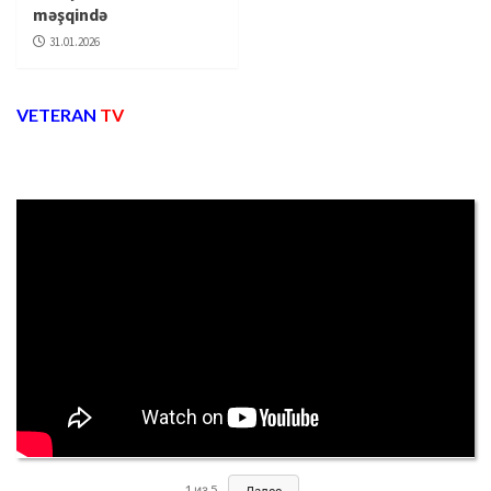
məşqində
31.01.2026
VETERAN
TV
1
из
5
Далее