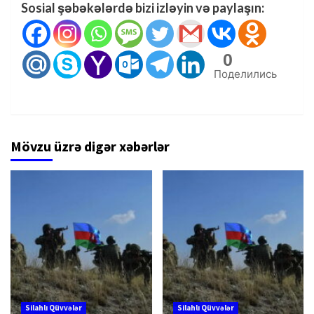
Sosial şəbəkələrdə bizi izləyin və paylaşın:
0
Поделились
Mövzu üzrə digər xəbərlər
Silahlı Qüvvələr
Silahlı Qüvvələr