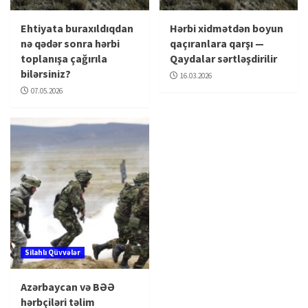
Ehtiyata buraxıldıqdan
Hərbi xidmətdən boyun
nə qədər sonra hərbi
qaçıranlara qarşı —
toplanışa çağırıla
Qaydalar sərtləşdirilir
bilərsiniz?
16.03.2026
07.05.2026
Silahlı Qüvvələr
Azərbaycan və BƏƏ
hərbçiləri təlim