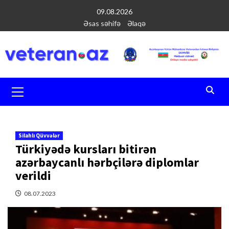
Перейти
09.08.2026
к
Əsas səhifə
Əlaqə
содержимому
Основное
меню
Silahlı Qüvvələr
Türkiyədə kursları bitirən
azərbaycanlı hərbçilərə diplomlar
verildi
08.07.2023