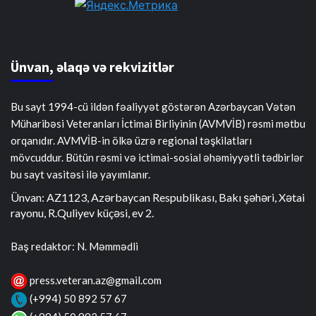
Ünvan, əlaqə və rekvizitlər
Bu sayt 1994-cü ildən fəaliyyət göstərən Azərbaycan Vətən
Müharibəsi Veteranları İctimai Birliyinin (AVMVİB) rəsmi mətbu
orqanıdır. AVMVİB-in ölkə üzrə regional təşkilatları
mövcuddur. Bütün rəsmi və ictimai-sosial əhəmiyyətli tədbirlər
bu sayt vasitəsi ilə yayımlanır.
Ünvan: AZ1123, Azərbaycan Respublikası, Bakı şəhəri, Xətai
rayonu, R.Quliyev küçəsi, ev 2.
Baş redaktor: N. Məmmədli
press.veteran.az@gmail.com
(+994) 50 892 57 67