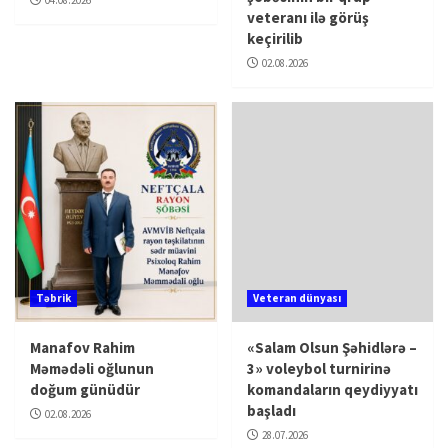
04.08.2026
veteranı ilə görüş
keçirilib
02.08.2026
Təbrik
Veteran dünyası
Manafov Rahim
«Salam Olsun Şəhidlərə –
Məmədəli oğlunun
3» voleybol turnirinə
doğum günüdür
komandaların qeydiyyatı
başladı
02.08.2026
28.07.2026