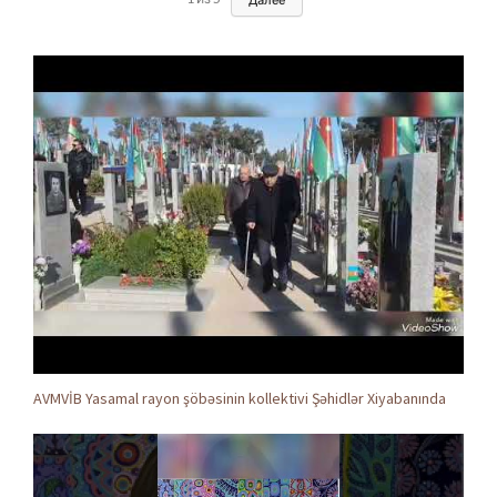
AVMVİB Yasamal rayon şöbəsinin kollektivi Şəhidlər Xiyabanında