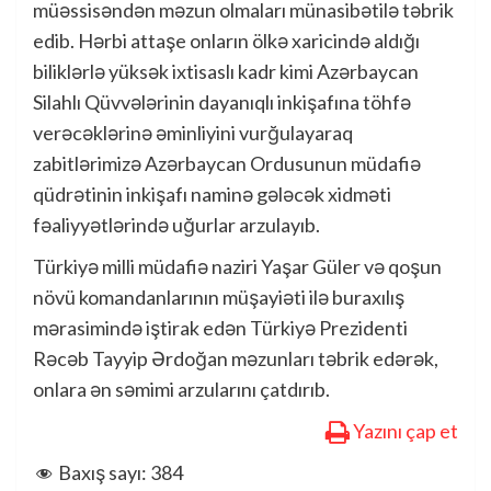
müəssisəndən məzun olmaları münasibətilə təbrik
edib. Hərbi attaşe onların ölkə xaricində aldığı
biliklərlə yüksək ixtisaslı kadr kimi Azərbaycan
Silahlı Qüvvələrinin dayanıqlı inkişafına töhfə
verəcəklərinə əminliyini vurğulayaraq
zabitlərimizə Azərbaycan Ordusunun müdafiə
qüdrətinin inkişafı naminə gələcək xidməti
fəaliyyətlərində uğurlar arzulayıb.
Türkiyə milli müdafiə naziri Yaşar Güler və qoşun
növü komandanlarının müşayiəti ilə buraxılış
mərasimində iştirak edən Türkiyə Prezidenti
Rəcəb Tayyip Ərdoğan məzunları təbrik edərək,
onlara ən səmimi arzularını çatdırıb.
Yazını çap et
Baxış sayı:
384