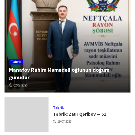
Təbrik
Manafov Rahim Məmədəli oğlunun doğum
günüdür
02.08.2026
Təbrik
Təbrik: Zaur Qəribov — 51
19.07.2026