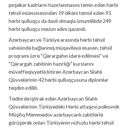
peşəkar kadrların hazırlanmasını təmin edən hərbi
təhsil müəssisəsindən 19 ölkəni təmsil edən 91
hərbi qulluqçu da daxil olmaqla ümumilikdə 249
hərbi qulluqçu məzun adını qazanıb.
Azərbaycan və Türkiyə arasında hərbi təhsil
sahəsində bağlanmış müqaviləyə əsasən, təhsil
proqramı üzrə “Qərargahın idarə edilməsi” və
“Qərargah zabitinin hazırlığı” kurslarını
müvəffəqiyyətlə bitirən Azərbaycan Silahlı
Qüvvələrinin 42 hərbi qulluqçusuna diplomlar
təqdim edilib.
Tədbirdə iştirak edən Azərbaycan Silahlı
Qüvvələrinin Türkiyədəki Hərbi attaşesi polkovnik
Müşfiq Məmmədov azərbaycanlı zabitlərlə
görüşərək onları Türkiyənin nüfuzlu hərbi təhsil