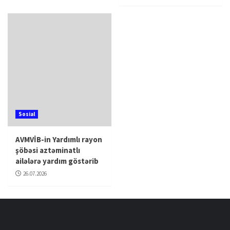
Sosial
AVMVİB-in Yardımlı rayon
şöbəsi aztəminatlı
ailələrə yardım göstərib
26.07.2026