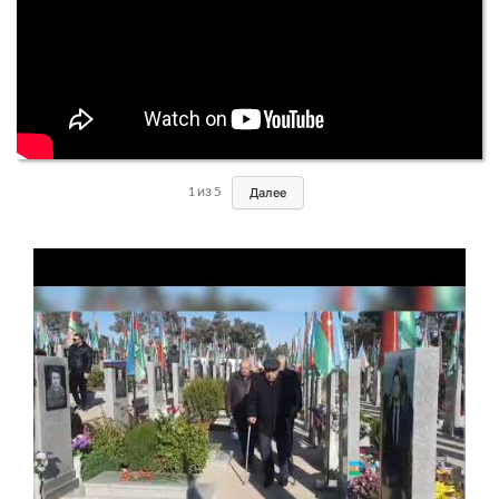
1
из
5
Далее