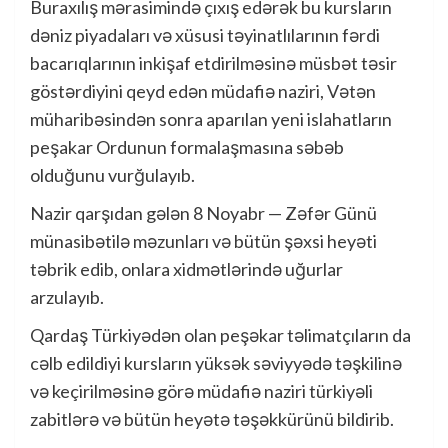
Buraxılış mərasimində çıxış edərək bu kursların
dəniz piyadaları və xüsusi təyinatlılarının fərdi
bacarıqlarının inkişaf etdirilməsinə müsbət təsir
göstərdiyini qeyd edən müdafiə naziri, Vətən
müharibəsindən sonra aparılan yeni islahatların
peşakar Ordunun formalaşmasına səbəb
olduğunu vurğulayıb.
Nazir qarşıdan gələn 8 Noyabr — Zəfər Günü
münasibətilə məzunları və bütün şəxsi heyəti
təbrik edib, onlara xidmətlərində uğurlar
arzulayıb.
Qardaş Türkiyədən olan peşəkar təlimatçıların da
cəlb edildiyi kursların yüksək səviyyədə təşkilinə
və keçirilməsinə görə müdafiə naziri türkiyəli
zabitlərə və bütün heyətə təşəkkürünü bildirib.