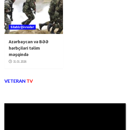
Silahlı Qüvvələr
Azərbaycan və BƏƏ
hərbçiləri təlim
məşqində
31.01.2026
VETERAN
TV