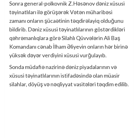
Sonra general-polkovnik Z.Həsənov dəniz xüsusi
təyinatlıları ilə görüşərək Vətən müharibəsi
zamanı onların şücaətinin təqdirəlayiq olduğunu
bildirib. Dəniz xüsusi təyinatlılarının göstərdikləri
qəhrəmanlıqlara görə Silahlı Qüvvələrin Ali Baş
Komandanı cənab İlham Əliyevin onların hər birinə
yüksək dəyər verdiyini xüsusi vurğulayıb.
Sonda müdafiə nazirinə dəniz piyadalarının və
xüsusi təyinatlılarının istifadəsində olan müasir
silahlar, döyüş və nəqliyyat vasitələri təqdim edilib.