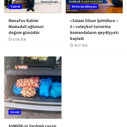
Təbrik
Veteran dünyası
Manafov Rahim
«Salam Olsun Şəhidlərə –
Məmədəli oğlunun
3» voleybol turnirinə
doğum günüdür
komandaların qeydiyyatı
başladı
02.08.2026
28.07.2026
Sosial
AVMVİB-in Yardımlı rayon