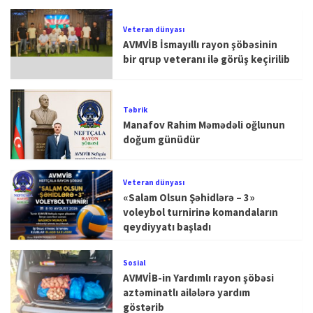
Veteran dünyası
AVMVİB İsmayıllı rayon şöbəsinin
bir qrup veteranı ilə görüş keçirilib
Təbrik
Manafov Rahim Məmədəli oğlunun
doğum günüdür
Veteran dünyası
«Salam Olsun Şəhidlərə – 3»
voleybol turnirinə komandaların
qeydiyyatı başladı
Sosial
AVMVİB-in Yardımlı rayon şöbəsi
aztəminatlı ailələrə yardım
göstərib