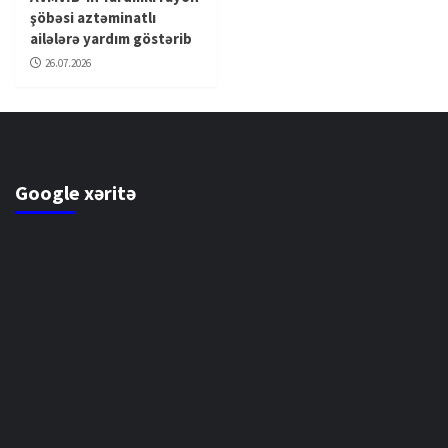
şöbəsi aztəminatlı
ailələrə yardım göstərib
26.07.2026
Google xəritə