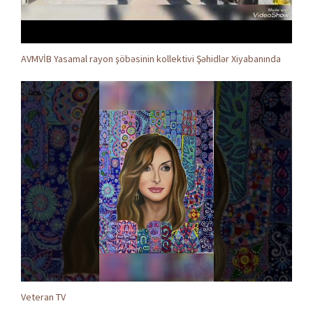
AVMVİB Yasamal rayon şöbəsinin kollektivi Şəhidlər Xiyabanında
Veteran TV