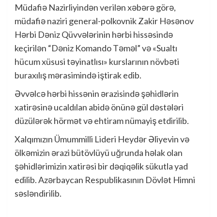
Müdafiə Nazirliyindən verilən xəbərə görə,
müdafiə naziri general-polkovnik Zakir Həsənov
Hərbi Dəniz Qüvvələrinin hərbi hissəsində
keçirilən “Dəniz Komando Təməl” və «Sualtı
hücum xüsusi təyinatlısı» kurslarının növbəti
buraxılış mərasimində iştirak edib.
Əvvəlcə hərbi hissənin ərazisində şəhidlərin
xatirəsinə ucaldılan abidə önünə gül dəstələri
düzülərək hörmət və ehtiram nümayiş etdirilib.
Xalqımızın Ümummilli Lideri Heydər Əliyevin və
ölkəmizin ərazi bütövlüyü uğrunda həlak olan
şəhidlərimizin xatirəsi bir dəqiqəlik sükutla yad
edilib. Azərbaycan Respublikasının Dövlət Himni
səsləndirilib.