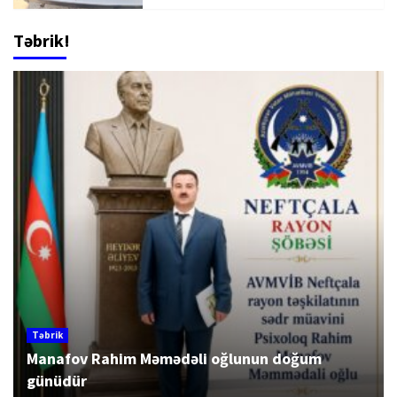
Təbrik!
Təbrik
Manafov Rahim Məmədəli oğlunun doğum
günüdür