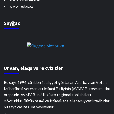
www.fedai.az
Sayğac
Ünvan, əlaqə və rekvizitlər
Bu sayt 1994-cü ildən fəaliyyət göstərən Azərbaycan Vətən
Müharibəsi Veteranları İctimai Birliyinin (AVMVİB) rəsmi mətbu
orqanıdır. AVMVİB-in ölkə üzrə regional təşkilatları
mövcuddur. Bütün rəsmi və ictimai-sosial əhəmiyyətli tədbirlər
bu sayt vasitəsi ilə yayımlanır.