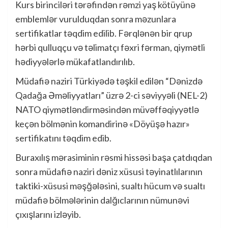
Kurs birinciləri tərəfindən rəmzi yaş kötüyünə
emblemlər vurulduqdan sonra məzunlara
sertifikatlar təqdim edilib. Fərqlənən bir qrup
hərbi qulluqçu və təlimatçı fəxri fərman, qiymətli
hədiyyələrlə mükafatlandırılıb.
Müdafiə naziri Türkiyədə təşkil edilən “Dənizdə
Qadağa Əməliyyatları” üzrə 2-ci səviyyəli (NEL-2)
NATO qiymətləndirməsindən müvəffəqiyyətlə
keçən bölmənin komandirinə «Döyüşə hazır»
sertifikatını təqdim edib.
Buraxılış mərasiminin rəsmi hissəsi başa çatdıqdan
sonra müdafiə naziri dəniz xüsusi təyinatlılarının
taktiki-xüsusi məşğələsini, sualtı hücum və sualtı
müdafiə bölmələrinin dalğıclarının nümunəvi
çıxışlarını izləyib.