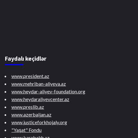
Faydalı keçidlər
www.president.az
www.mehriban-aliyeva.az
www.heydar-aliyev-foundation.org
www.heydaraliyevcenter.az
www.preslib.az
www.azerbaijan.az
www.justiceforkhojaly.org
"Yaşat" Fondu
www.karabakh.az