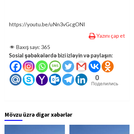
https://youtu.be/uNn3vGcgONI
Yazını çap et
Baxış sayı:
365
Sosial şəbəkələrdə bizi izləyin və paylaşın:
0
Поделились
Mövzu üzrə digər xəbərlər