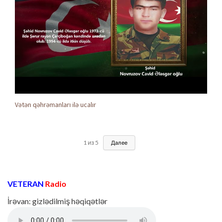
Vətən qəhrəmanları ilə ucalır
1
из
5
Далее
VETERAN
Radio
İrəvan: gizlədilmiş həqiqətlər