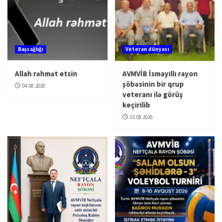
Başsağlığı
Veteran dünyası
Allah rəhmət etsin
AVMVİB İsmayıllı rayon
şöbəsinin bir qrup
04.08.2026
veteranı ilə görüş
keçirilib
02.08.2026