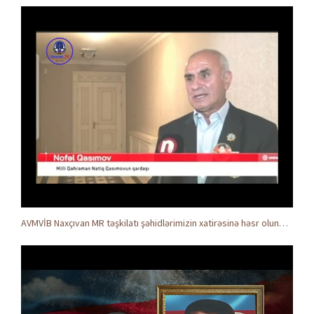
AVMVİB Naxçıvan MR təşkilatı şəhidlərimizin xatirəsinə həsr olunmuş tədbir keçirdi