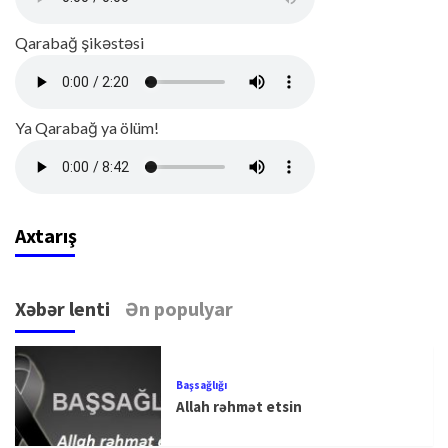
Qarabağ şikəstəsi
Ya Qarabağ ya ölüm!
Axtarış
Xəbər lenti
Ən populyar
Başsağlığı
Allah rəhmət etsin