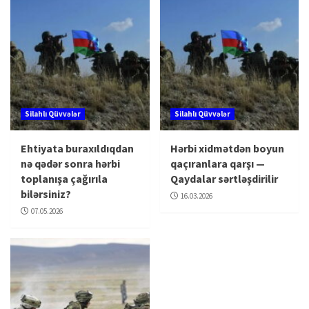
Silahlı Qüvvələr
Silahlı Qüvvələr
Ehtiyata buraxıldıqdan
Hərbi xidmətdən boyun
nə qədər sonra hərbi
qaçıranlara qarşı —
toplanışa çağırıla
Qaydalar sərtləşdirilir
bilərsiniz?
16.03.2026
07.05.2026