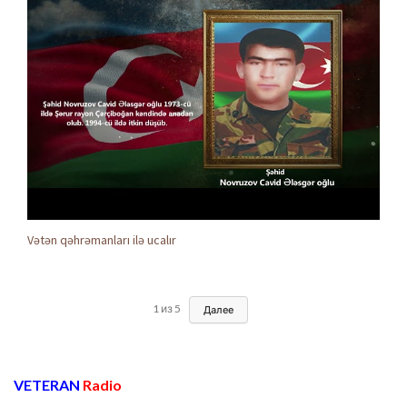
Vətən qəhrəmanları ilə ucalır
1
из
5
Далее
VETERAN
Radio