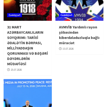
Cəmiyyət
Cəmiyyət
31 MART
AVMVİB Yardımlı rayon
AZƏRBAYCANLILARIN
şöbəsindən
SOYQIRIMI: TARİXİ
kiberdələduzluqla bağlı
ƏDALƏTİN BƏRPASI,
müraciət
MİLLİYADDAŞIN
15.07.2026
QORUNMASI VƏ BƏŞƏRİ
DƏYƏRLƏRİN
MÜDAFİƏSİ
25.07.2026