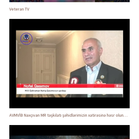
Veteran TV
AVMVİB Naxçıvan MR təşkilatı şəhidlərimizin xatirəsinə həsr olunmuş tədbir keçirdi