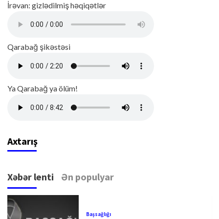
İrəvan: gizlədilmiş həqiqətlər
Qarabağ şikəstəsi
Ya Qarabağ ya ölüm!
Axtarış
Xəbər lenti
Ən populyar
Başsağlığı