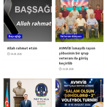
Başsağlığı
Veteran dünyası
Allah rəhmət etsin
AVMVİB İsmayıllı rayon
şöbəsinin bir qrup
04.08.2026
veteranı ilə görüş
keçirilib
02.08.2026