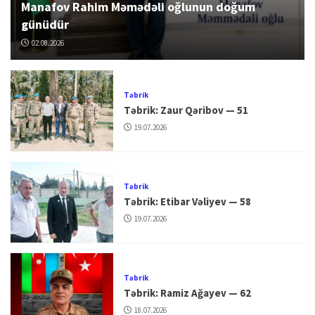
Manafov Rahim Məmədəli oğlunun doğum
günüdür
02.08.2026
Təbrik
Təbrik: Zaur Qəribov — 51
19.07.2026
Təbrik
Təbrik: Etibar Vəliyev — 58
19.07.2026
Təbrik
Təbrik: Ramiz Ağayev — 62
18.07.2026