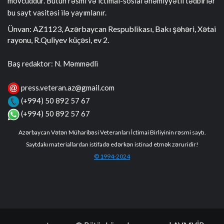
mövcuddur. Bütün rəsmi və ictimai-sosial əhəmiyyətli tədbirlər
bu sayt vasitəsi ilə yayımlanır.
Ünvan: AZ1123, Azərbaycan Respublikası, Bakı şəhəri, Xətai
rayonu, R.Quliyev küçəsi, ev 2.
Baş redaktor: N. Məmmədli
press.veteran.az@gmail.com
(+994) 50 892 57 67
(+994) 50 892 57 67
Azərbaycan Vətən Müharibəsi Veteranları İctimai Birliyinin rəsmi saytı.
Saytdakı materiallardan istifadə edərkən istinad etmək zəruridir!
© 1994-2024