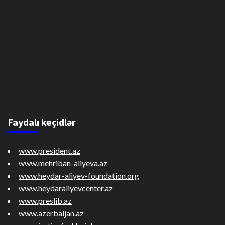
Faydalı keçidlər
www.president.az
www.mehriban-aliyeva.az
www.heydar-aliyev-foundation.org
www.heydaraliyevcenter.az
www.preslib.az
www.azerbaijan.az