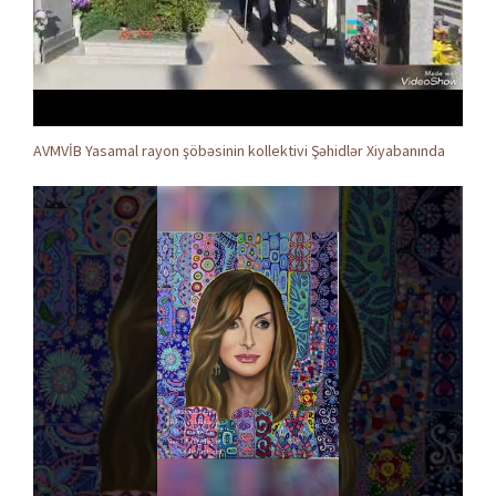
AVMVİB Yasamal rayon şöbəsinin kollektivi Şəhidlər Xiyabanında