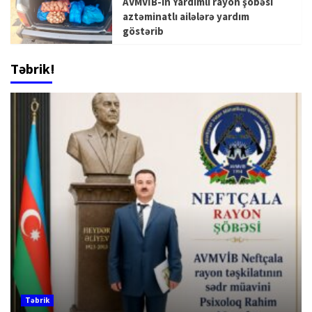
AVMVİB-in Yardımlı rayon şöbəsi
aztəminatlı ailələrə yardım
göstərib
Təbrik!
Təbrik