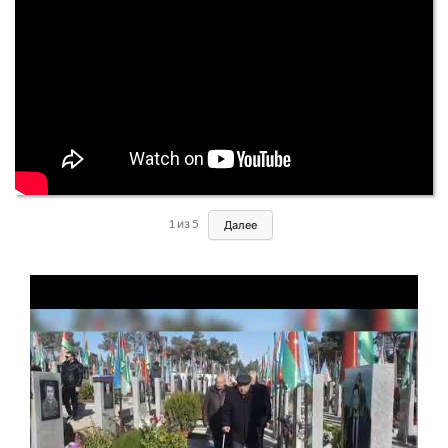
1
из
5
Далее