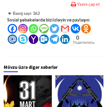
Yazını çap et
Baxış sayı:
362
Sosial şəbəkələrdə bizi izləyin və paylaşın:
0
Поделились
Mövzu üzrə digər xəbərlər