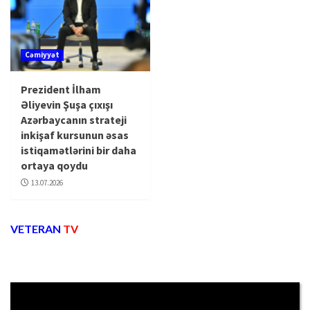
Cəmiyyət
Prezident İlham
Əliyevin Şuşa çıxışı
Azərbaycanın strateji
inkişaf kursunun əsas
istiqamətlərini bir daha
ortaya qoydu
13.07.2026
VETERAN
TV