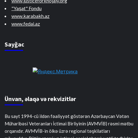
www.justiceforkhojaly.org
"Yaşat" Fondu
www.karabakh.az
www.fedai.az
Sayğac
Ünvan, əlaqə və rekvizitlər
Bu sayt 1994-cü ildən fəaliyyət göstərən Azərbaycan Vətən
Müharibəsi Veteranları İctimai Birliyinin (AVMVİB) rəsmi mətbu
orqanıdır. AVMVİB-in ölkə üzrə regional təşkilatları