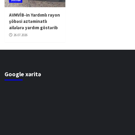
AVMVİB-in Yardımlı rayon
şöbəsi aztəminatlı
ailələrə yardım göstərib
26.07.2026
Google xəritə