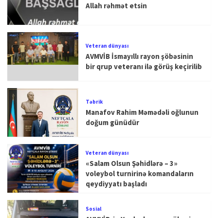
Allah rəhmət etsin
Veteran dünyası
AVMVİB İsmayıllı rayon şöbəsinin
bir qrup veteranı ilə görüş keçirilib
Təbrik
Manafov Rahim Məmədəli oğlunun
doğum günüdür
Veteran dünyası
«Salam Olsun Şəhidlərə – 3»
voleybol turnirinə komandaların
qeydiyyatı başladı
Sosial