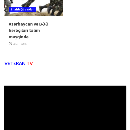
Silahlı Qüvvələr
Azərbaycan və BƏƏ
hərbçiləri təlim
məşqində
31.01.2026
VETERAN
TV