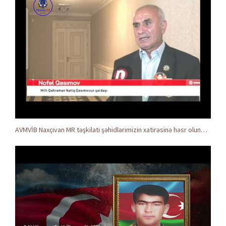
AVMVİB Naxçıvan MR təşkilatı şəhidlərimizin xatirəsinə həsr olunmuş tədbir keçirdi