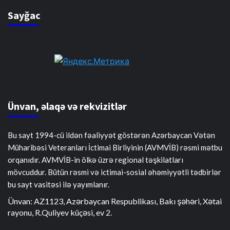
Sayğac
Ünvan, əlaqə və rekvizitlər
Bu sayt 1994-cü ildən fəaliyyət göstərən Azərbaycan Vətən
Müharibəsi Veteranları İctimai Birliyinin (AVMVİB) rəsmi mətbu
orqanıdır. AVMVİB-in ölkə üzrə regional təşkilatları
mövcuddur. Bütün rəsmi və ictimai-sosial əhəmiyyətli tədbirlər
bu sayt vasitəsi ilə yayımlanır.
Ünvan: AZ1123, Azərbaycan Respublikası, Bakı şəhəri, Xətai
rayonu, R.Quliyev küçəsi, ev 2.