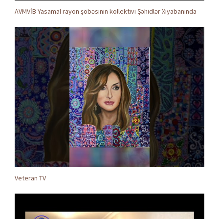
AVMVİB Yasamal rayon şöbəsinin kollektivi Şəhidlər Xiyabanında
Veteran TV