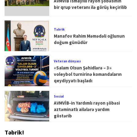
AVMVİB İsmayıllı rayon şöbəsinin
bir qrup veteranı ilə görüş keçirilib
Təbrik
Manafov Rahim Məmədəli oğlunun
doğum günüdür
Veteran dünyası
«Salam Olsun Şəhidlərə – 3»
voleybol turnirinə komandaların
qeydiyyatı başladı
Sosial
AVMVİB-in Yardımlı rayon şöbəsi
aztəminatlı ailələrə yardım
göstərib
Təbrik!