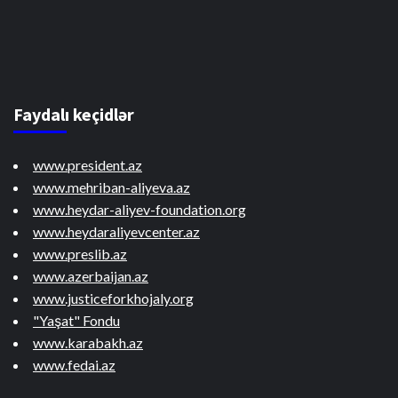
Faydalı keçidlər
www.president.az
www.mehriban-aliyeva.az
www.heydar-aliyev-foundation.org
www.heydaraliyevcenter.az
www.preslib.az
www.azerbaijan.az
www.justiceforkhojaly.org
"Yaşat" Fondu
www.karabakh.az
www.fedai.az