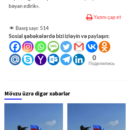
bəyan edirik».
Yazını çap et
Baxış sayı:
514
Sosial şəbəkələrdə bizi izləyin və paylaşın:
0
Поделились
Mövzu üzrə digər xəbərlər