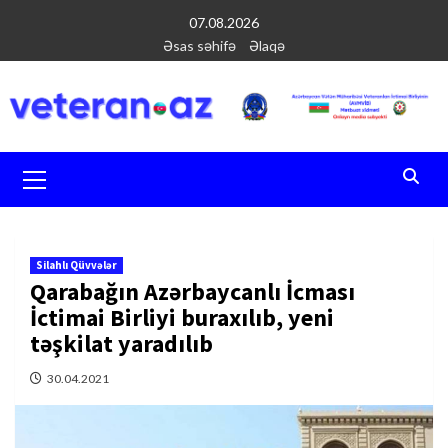
Перейти
07.08.2026
к
Əsas səhifə
Əlaqə
содержимому
Основное
меню
Silahlı Qüvvələr
Qarabağın Azərbaycanlı İcması
İctimai Birliyi buraxılıb, yeni
təşkilat yaradılıb
30.04.2021