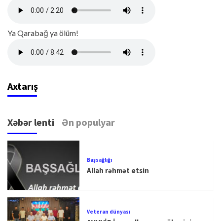
Ya Qarabağ ya ölüm!
Axtarış
Xəbər lenti
Ən populyar
Başsağlığı
Allah rəhmət etsin
Veteran dünyası