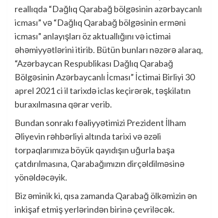
reallıqda “Dağlıq Qarabağ bölgəsinin azərbaycanlı
icması” və “Dağlıq Qarabağ bölgəsinin erməni
icması” anlayışları öz aktuallığını və ictimai
əhəmiyyətlərini itirib. Bütün bunları nəzərə alaraq,
“Azərbaycan Respublikası Dağlıq Qarabağ
Bölgəsinin Azərbaycanlı İcması” İctimai Birliyi 30
aprel 2021 ci il tarixdə iclas keçirərək, təşkilatın
buraxılmasına qərar verib.
Bundan sonrakı fəaliyyətimizi Prezident İlham
Əliyevin rəhbərliyi altında tarixi və əzəli
torpaqlarımıza böyük qayıdışın uğurla başa
çatdırılmasına, Qarabağımızın dirçəldilməsinə
yönəldəcəyik.
Biz əminik ki, qısa zamanda Qarabağ ölkəmizin ən
inkişaf etmiş yerlərindən birinə çevriləcək.