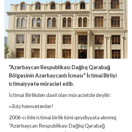
“Azərbaycan Respublikası Dağlıq Qarabağ
Bölgəsinin Azərbaycanlı İcması” İctimai Birliyi
ictimaiyyətə müraciət edib.
İctimai Birlikdən daxil olan müraciətdə deyilir:
«Əziz həmvətənlər!
2006-cı ildə ictimai birlik kimi qeydiyyata alınmış
“Azərbaycan Respublikası Dağlıq Qarabağ