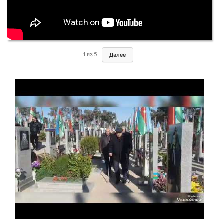
1
из
5
Далее