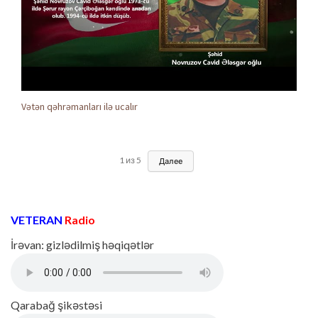
Vətən qəhrəmanları ilə ucalır
1
из
5
Далее
VETERAN
Radio
İrəvan: gizlədilmiş həqiqətlər
Qarabağ şikəstəsi