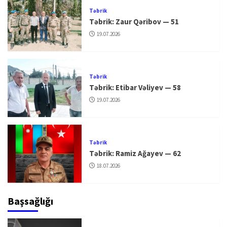
Təbrik
Təbrik: Zaur Qəribov — 51
19.07.2026
Təbrik
Təbrik: Etibar Vəliyev — 58
19.07.2026
Təbrik
Təbrik: Ramiz Ağayev — 62
18.07.2026
Başsağlığı