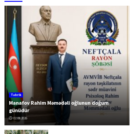
Təbrik
Manafov Rahim Məmədəli oğlunun doğum
günüdür
02.08.2026