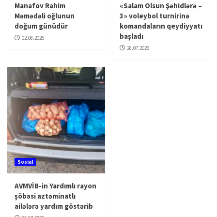
Manafov Rahim
«Salam Olsun Şəhidlərə –
Məmədəli oğlunun
3» voleybol turnirinə
doğum günüdür
komandaların qeydiyyatı
başladı
02.08.2026
28.07.2026
Sosial
AVMVİB-in Yardımlı rayon
şöbəsi aztəminatlı
ailələrə yardım göstərib