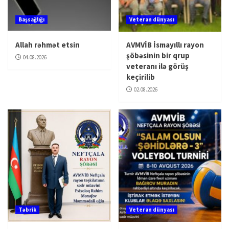
Başsağlığı
Veteran dünyası
Allah rəhmət etsin
AVMVİB İsmayıllı rayon
şöbəsinin bir qrup
04.08.2026
veteranı ilə görüş
keçirilib
02.08.2026
Təbrik
Veteran dünyası