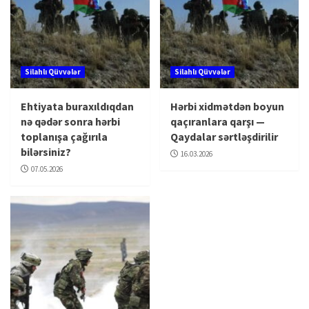
Silahlı Qüvvələr
Silahlı Qüvvələr
Ehtiyata buraxıldıqdan
Hərbi xidmətdən boyun
nə qədər sonra hərbi
qaçıranlara qarşı —
toplanışa çağırıla
Qaydalar sərtləşdirilir
bilərsiniz?
16.03.2026
07.05.2026