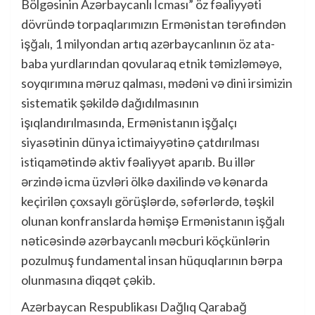
Bölgəsinin Azərbaycanlı İcması” öz fəaliyyəti
dövründə torpaqlarımızın Ermənistan tərəfindən
işğalı, 1 milyondan artıq azərbaycanlının öz ata-
baba yurdlarından qovularaq etnik təmizləməyə,
soyqırımına məruz qalması, mədəni və dini irsimizin
sistematik şəkildə dağıdılmasının
işıqlandırılmasında, Ermənistanın işğalçı
siyasətinin dünya ictimaiyyətinə çatdırılması
istiqamətində aktiv fəaliyyət aparıb. Bu illər
ərzində icma üzvləri ölkə daxilində və kənarda
keçirilən çoxsaylı görüşlərdə, səfərlərdə, təşkil
olunan konfranslarda həmişə Ermənistanın işğalı
nəticəsində azərbaycanlı məcburi köçkünlərin
pozulmuş fundamental insan hüquqlarının bərpa
olunmasına diqqət çəkib.
Azərbaycan Respublikası Dağlıq Qarabağ