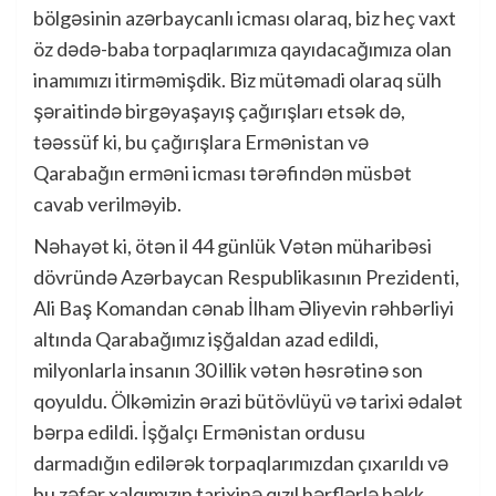
bölgəsinin azərbaycanlı icması olaraq, biz heç vaxt
öz dədə-baba torpaqlarımıza qayıdacağımıza olan
inamımızı itirməmişdik. Biz mütəmadi olaraq sülh
şəraitində birgəyaşayış çağırışları etsək də,
təəssüf ki, bu çağırışlara Ermənistan və
Qarabağın erməni icması tərəfindən müsbət
cavab verilməyib.
Nəhayət ki, ötən il 44 günlük Vətən müharibəsi
dövründə Azərbaycan Respublikasının Prezidenti,
Ali Baş Komandan cənab İlham Əliyevin rəhbərliyi
altında Qarabağımız işğaldan azad edildi,
milyonlarla insanın 30 illik vətən həsrətinə son
qoyuldu. Ölkəmizin ərazi bütövlüyü və tarixi ədalət
bərpa edildi. İşğalçı Ermənistan ordusu
darmadığın edilərək torpaqlarımızdan çıxarıldı və
bu zəfər xalqımızın tarixinə qızıl hərflərlə həkk