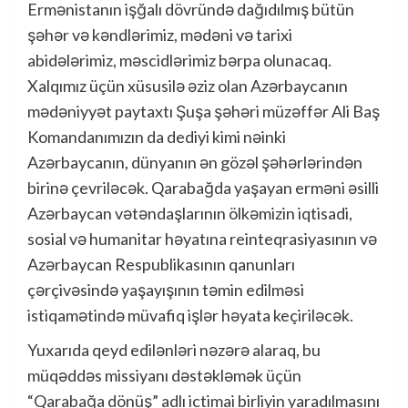
Ermənistanın işğalı dövründə dağıdılmış bütün
şəhər və kəndlərimiz, mədəni və tarixi
abidələrimiz, məscidlərimiz bərpa olunacaq.
Xalqımız üçün xüsusilə əziz olan Azərbaycanın
mədəniyyət paytaxtı Şuşa şəhəri müzəffər Ali Baş
Komandanımızın da dediyi kimi nəinki
Azərbaycanın, dünyanın ən gözəl şəhərlərindən
birinə çevriləcək. Qarabağda yaşayan erməni əsilli
Azərbaycan vətəndaşlarının ölkəmizin iqtisadi,
sosial və humanitar həyatına reinteqrasiyasının və
Azərbaycan Respublikasının qanunları
çərçivəsində yaşayışının təmin edilməsi
istiqamətində müvafiq işlər həyata keçiriləcək.
Yuxarıda qeyd edilənləri nəzərə alaraq, bu
müqəddəs missiyanı dəstəkləmək üçün
“Qarabağa dönüş” adlı ictimai birliyin yaradılmasını