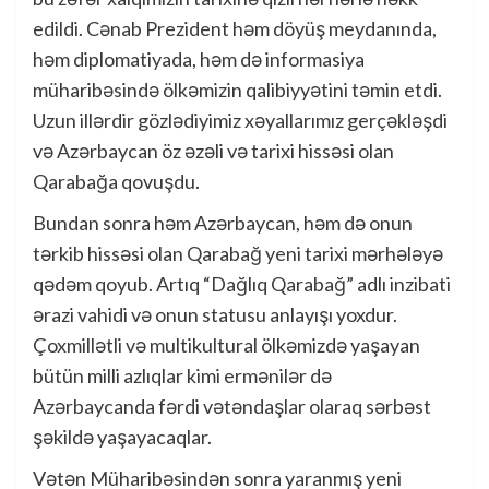
edildi. Cənab Prezident həm döyüş meydanında,
həm diplomatiyada, həm də informasiya
müharibəsində ölkəmizin qalibiyyətini təmin etdi.
Uzun illərdir gözlədiyimiz xəyallarımız gerçəkləşdi
və Azərbaycan öz əzəli və tarixi hissəsi olan
Qarabağa qovuşdu.
Bundan sonra həm Azərbaycan, həm də onun
tərkib hissəsi olan Qarabağ yeni tarixi mərhələyə
qədəm qoyub. Artıq “Dağlıq Qarabağ” adlı inzibati
ərazi vahidi və onun statusu anlayışı yoxdur.
Çoxmillətli və multikultural ölkəmizdə yaşayan
bütün milli azlıqlar kimi ermənilər də
Azərbaycanda fərdi vətəndaşlar olaraq sərbəst
şəkildə yaşayacaqlar.
Vətən Müharibəsindən sonra yaranmış yeni